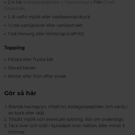
2-4 tsk
Kollagenpeptider + Hyaluronsyra
från
Great
Essentials
2 dl valfri mjölk eller växtbaserad dryck
½ tsk vaniljpulver eller vaniljextrakt
1 tsk honung eller lönnsirap (valfritt)
Topping
Färska eller frysta bär
Skivad banan
Nötter eller frön efter smak
Gör så här
Blanda havregryn, chiafrön, kollagenpeptider och vanilj i
en burk eller skål.
Tillsätt mjölk och eventuell sötning. Rör om ordentligt.
Täck över och ställ i kylskåpet över natten, eller minst 6
timmar.