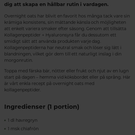
dig att skapa en hållbar rutin i vardagen.
Overnight oats har blivit en favorit hos många tack vare sin
krämiga konsistens, sin mättande känsla och möjligheten
att enkelt variera smaker efter säsong. Genom att tillsätta
Kollagenpeptider + Hyaluronsyra får du dessutom ett
smidigt sätt att använda produkten varje dag.
Kollagenpeptiderna har neutral smak och löser sig lätt i
blandningen, vilket gör dem till ett naturligt inslag i din
morgonrutin.
Toppa med färska bär, nötter eller frukt och njut av en lugn
start på dagen – hemma vid köksbordet eller på språng. Här
är vårt enkla recept på overnight oats med
kollagenpeptider.
Ingredienser (1 portion)
1 dl havregryn
1 msk chiafrön