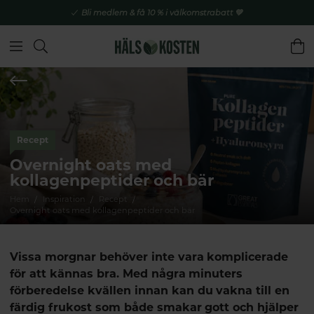
Bli medlem & få 10 % i välkomstrabatt 💚
Recept
Overnight oats med
kollagenpeptider och bär
Hem
Inspiration
Recept
Overnight oats med kollagenpeptider och bär
Vissa morgnar behöver inte vara komplicerade
för att kännas bra. Med några minuters
förberedelse kvällen innan kan du vakna till en
färdig frukost som både smakar gott och hjälper