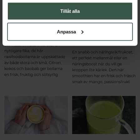
Tillåt alla
Raw citron- och
Grön smoothie med
Anpassa
kokosbollar
spirulina och
passionsfrukt
Ett fräscht mellanmål eller en
nyttigare fika, de här
En snabb och näringsrik frukost,
rawfoodbollarna är uppskattade
ett perfekt mellanmål eller en
av både stora och små. Citron,
näringsboost när du vill ge
kokos och baobab ger bollarna
kroppen lite kärlek. Den här
en frisk, fruktig och sötsyrlig
smoothien har en frisk och fräsch
smak. Mums!
smak av mango, passionsfrukt
och citron – och tack vare
innehållet av spirulina, vetegräs
och spenat är den grönare än
grön.