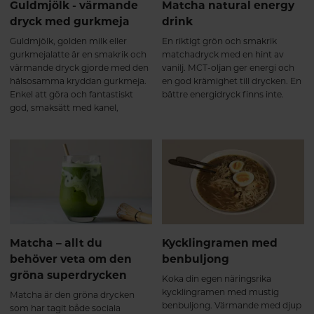
Guldmjölk - värmande
Matcha natural energy
dryck med gurkmeja
drink
Guldmjölk, golden milk eller
En riktigt grön och smakrik
gurkmejalatte är en smakrik och
matchadryck med en hint av
värmande dryck gjorde med den
vanilj. MCT-oljan ger energi och
hälsosamma kryddan gurkmeja.
en god krämighet till drycken. En
Enkel att göra och fantastiskt
bättre energidryck finns inte.
god, smaksätt med kanel,
kardemumma och ingefära för
lite sting.
Matcha – allt du
Kycklingramen med
behöver veta om den
benbuljong
gröna superdrycken
Koka din egen näringsrika
kycklingramen med mustig
Matcha är den gröna drycken
benbuljong. Värmande med djup
som har tagit både sociala