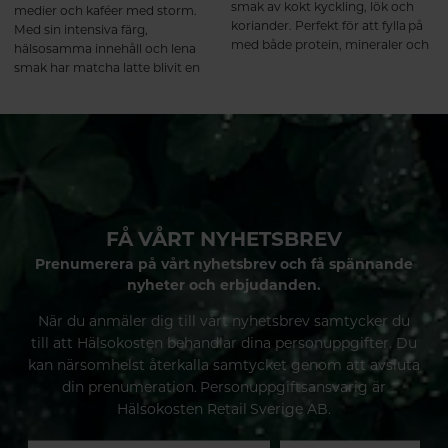
smak av kokt kyckling, lök och
medier och kaféer med storm.
koriander. Perfekt för att fylla på
Med sin intensiva färg,
med både protein, mineraler och
hälsosamma innehåll och lena
värme en kylig dag.
smak har matcha latte blivit en
favorit bland dem som vill ha ett
energigivande och naturligt
alternativ till kaffe.
FÅ VÅRT NYHETSBREV
Prenumerera på vårt nyhetsbrev och få spännande
nyheter och erbjudanden.
När du anmäler dig till vårt nyhetsbrev samtycker du
till att Hälsokosten behandlar dina personuppgifter. Du
kan närsomhelst återkalla samtycket genom att avsluta
din prenumeration. Personuppgiftsansvarig är
Hälsokosten Retail Sverige AB.