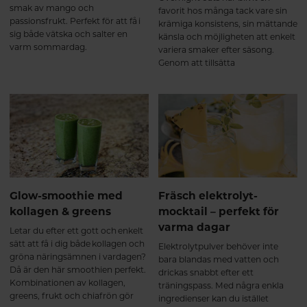
smak av mango och
favorit hos många tack vare sin
passionsfrukt. Perfekt för att få i
krämiga konsistens, sin mättande
sig både vätska och salter en
känsla och möjligheten att enkelt
varm sommardag.
variera smaker efter säsong.
Genom att tillsätta
Kollagenpeptider + Hyaluronsyra
får du dessutom ett smidigt sätt
att använda produkten varje dag.
Kollagenpeptiderna har neutral
smak och löser sig lätt i
blandningen, vilket gör dem till
ett naturligt inslag i din
morgonrutin.
Glow-smoothie med
Fräsch elektrolyt-
kollagen & greens
mocktail – perfekt för
varma dagar
Letar du efter ett gott och enkelt
sätt att få i dig både kollagen och
Elektrolytpulver behöver inte
gröna näringsämnen i vardagen?
bara blandas med vatten och
Då är den här smoothien perfekt.
drickas snabbt efter ett
Kombinationen av kollagen,
träningspass. Med några enkla
greens, frukt och chiafrön gör
ingredienser kan du istället