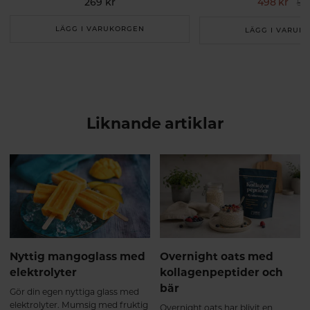
269 kr
498 kr
538
LÄGG I VARUKORGEN
LÄGG I VARUK
Liknande artiklar
Nyttig mangoglass med
Overnight oats med
elektrolyter
kollagenpeptider och
bär
Gör din egen nyttiga glass med
elektrolyter. Mumsig med fruktig
Overnight oats har blivit en