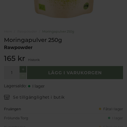
Hem
Rawpowder
Moringapulver 250g
Moringapulver 250g
Rawpowder
165 kr
Historik
LÄGG I VARUKORGEN
Lagersaldo
:
I lager
Se tillgänglighet i butik
Fruängen
Fåtal i lager
Frölunda Torg
I lager