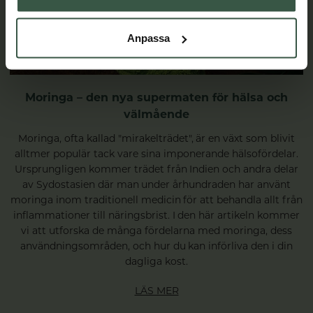
Anpassa
Moringa – den nya supermaten för hälsa och
välmående
Moringa, ofta kallad "mirakelträdet", är en växt som blivit
alltmer populär tack vare sina imponerande hälsofördelar.
Ursprungligen kommer trädet från Indien och andra delar
av Sydostasien där man under århundraden har använt
moringa inom traditionell medicin för att behandla allt från
inflammationer till näringsbrist. I den här artikeln kommer
vi att utforska de många fördelarna med moringa, dess
användningsområden, och hur du kan införliva den i din
dagliga kost.
LÄS MER