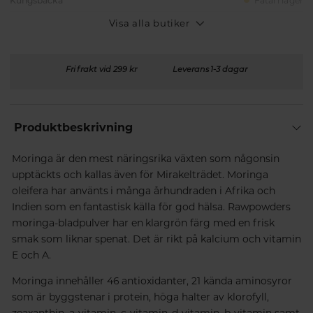
Kungsbacka
Fåtal i lager
Visa alla butiker
Fri frakt vid 299 kr
Leverans 1-3 dagar
Produktbeskrivning
Moringa är den mest näringsrika växten som någonsin
upptäckts och kallas även för Mirakelträdet. Moringa
oleifera har använts i många århundraden i Afrika och
Indien som en fantastisk källa för god hälsa. Rawpowders
moringa-bladpulver har en klargrön färg med en frisk
smak som liknar spenat. Det är rikt på kalcium och vitamin
E och A.
Moringa innehåller 46 antioxidanter, 21 kända aminosyror
som är byggstenar i protein, höga halter av klorofyll,
zeaxanthin, a-vitamin, c-vitamin, d-vitamin, b-vitamin samt