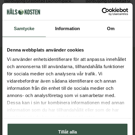
Benbuljong Gräsbetad Ekonomipack 2x500g
Benbuljong Gräsbetad 500
Great Essentials
Great Essentials
598 kr
349 kr
698 kr
LÄGG I VARUKORGEN
LÄGG I VARUKORGEN
Samtycke
Information
Om
Denna webbplats använder cookies
Lär dig mer
Vi använder enhetsidentifierare för att anpassa innehållet
och annonserna till användarna, tillhandahålla funktioner
för sociala medier och analysera vår trafik. Vi
vidarebefordrar även sådana identifierare och annan
information från din enhet till de sociala medier och
annons- och analysföretag som vi samarbetar med.
Dessa kan i sin tur kombinera informationen med annan
information som du har tillhandahållit eller som de har
samlat in när du har använt deras tjänster.
Tillåt alla