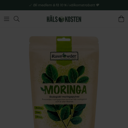
Bli medlem & få 10 % i välkomstrabatt 💚