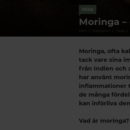
Hälsa
Moringa –
Hem
Inspiration
Hälsa
Moringa
, ofta k
tack vare sina 
från Indien och
har använt morin
inflammationer ti
de många fördel
kan införliva den
Vad är moringa?