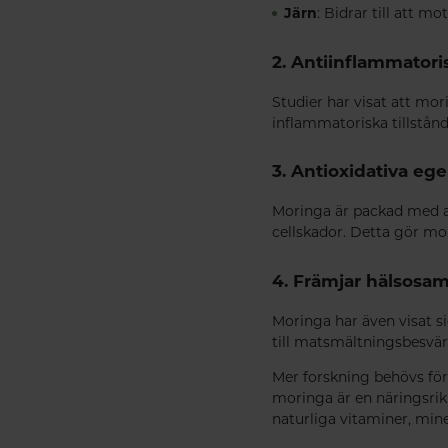
Järn
: Bidrar till att m
2. Antiinflammator
Studier har visat att mor
inflammatoriska tillstån
3. Antioxidativa eg
Moringa är packad med an
cellskador. Detta gör mori
4. Främjar hälsosa
Moringa har även visat si
till matsmältningsbesvär
Mer forskning behövs för
moringa är en näringsri
naturliga vitaminer, mine