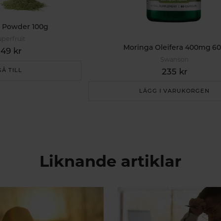
 Powder 100g
perfruit
Moringa Oleifera 400mg 6
149 kr
Swanson
235 kr
GÅ TILL
LÄGG I VARUKORGEN
Liknande artiklar