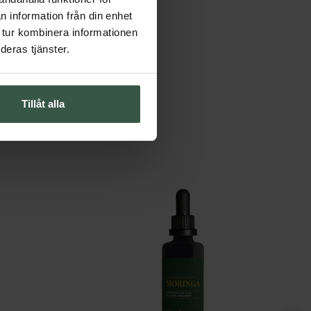
n information från din enhet
lanet. Oavsett om du
 tur kombinera informationen
ditt försvar, kan moringa
deras tjänster.
in dagliga kost kan du
ga oleifera: A
Tillåt alla