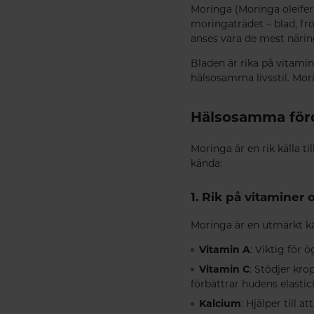
Moringa (Moringa oleifera
moringaträdet – blad, fr
anses vara de mest närin
Bladen är rika på vitamine
hälsosamma livsstil. Mor
Hälsosamma för
Moringa är en rik källa 
kända:
1. Rik på vitaminer
Moringa är en utmärkt käl
Vitamin A
: Viktig för 
Vitamin C
: Stödjer kr
förbättrar hudens elastici
Kalcium
: Hjälper till a