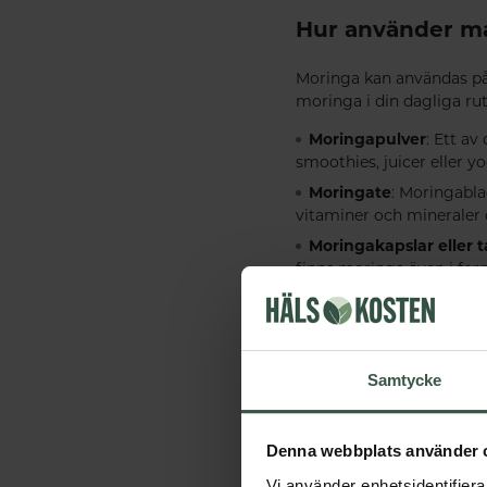
Hur använder m
Moringa kan användas på f
moringa i din dagliga rut
Moringapulver
: Ett a
smoothies, juicer eller y
Moringate
: Moringabla
vitaminer och mineraler 
Moringakapslar eller t
finns moringa även i form
Är moringa säke
Generellt sett anses mori
Samtycke
man vara försiktig om man
man införlivar moringa 
Denna webbplats använder 
Slutsats
Vi använder enhetsidentifierar