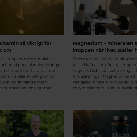
vitamin så viktigt för
Magnesium – mineralen s
et om
kroppen när livet ställer 
t av kroppens mest omtalade
Stressiga dagar, hårda träningspa
 och med god anledning. Många
bollar i luften kan göra att kroppen
främst med vinterhalvåret, men
högvarv. Då blir det extra viktigt at
itamin spelar en viktig roll för
förutsättningar. Magnesium är ett
 Det bidrar bland annat till
viktigaste mineraler och deltar i öv
 normala funktion, normal
enzymreaktioner – från muskelfun
och att bibehålla en normal
energiomsättning till nervsystem o