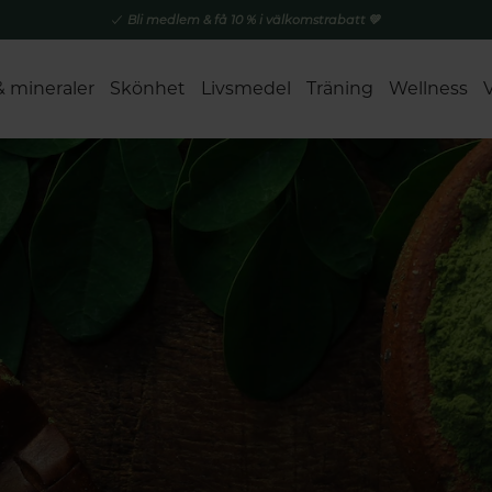
Bli medlem & få 10 % i välkomstrabatt 💚
& mineraler
Skönhet
Livsmedel
Träning
Wellness