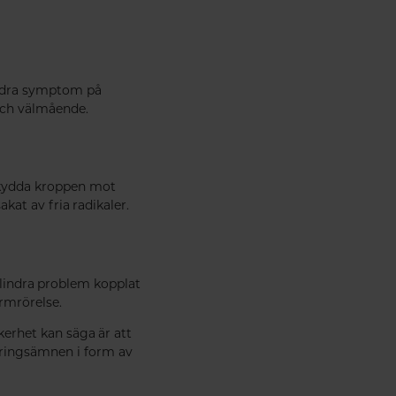
lindra symptom på
och välmående.
 skydda kroppen mot
akat av fria radikaler.
 lindra problem kopplat
rmrörelse.
erhet kan säga är att
äringsämnen i form av