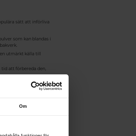
pulära sätt att införliva
pulver som kan blandas i
 bakverk.
n utmärkt källa till
 tid att förbereda den,
 alla kosttillskott bör
Om
nsultera en läkare innan
andahålla funktioner för