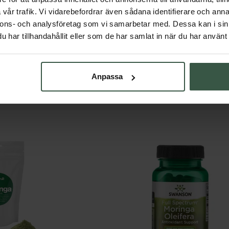
vår trafik. Vi vidarebefordrar även sådana identifierare och anna
n av de mest näringsrika och hälsofrämjande växterna på vår p
nnons- och analysföretag som vi samarbetar med. Dessa kan i sin
att förbättra din näringsstatus, minska inflammation eller stärka 
har tillhandahållit eller som de har samlat in när du har använt 
ttet för din hälsosamma livsstil. Genom att lägga till moringa i d
lmående på ett naturligt och effektivt sätt.
ochemical, Pharmacological and Nutritional Properties of Morin
Anpassa