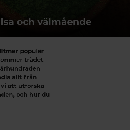
älsa och välmående
alltmer populär
 kommer trädet
r århundraden
dla allt från
vi att utforska
den, och hur du