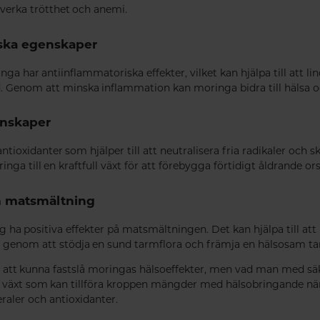
otverka trötthet och anemi.
iska egenskaper
inga har antiinflammatoriska effekter, vilket kan hjälpa till att 
d. Genom att minska inflammation kan moringa bidra till hälsa 
enskaper
tioxidanter som hjälper till att neutralisera fria radikaler och
nga till en kraftfull växt för att förebygga förtidigt åldrande ors
m matsmältning
g ha positiva effekter på matsmältningen. Det kan hjälpa till att
 genom att stödja en sund tarmflora och främja en hälsosam ta
 att kunna fastslå moringas hälsoeffekter, men vad man med säk
k växt som kan tillföra kroppen mängder med hälsobringande n
raler och antioxidanter.