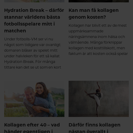
samtidigt som kroppens bindväv
Hydration Break – därför
Kan man få kollagen
kontinuerligt förnyas. Kroppen
omsätter ständigt kollagen, och
stannar världens bästa
genom kosten?
tillskottet bidrar med aminosyror
fotbollsspelare mitt i
Kollagen har blivit ett av de mest
som glycin, prolin och
matchen
uppmärksammade
hydroxyprolin – viktiga
näringsämnena inom hälsa och
byggstenar i kollagenets struktur.
Under fotbolls-VM ser vi nu
välmående. Många förknippar
För de flesta märks ännu inga
något som tidigare var ovanligt:
kollagen med kosttillskott, men
tydliga skillnader, men kroppen
domaren blåser av spelet mitt
faktum är att kosten också spelar
har påbörjat den naturliga
under halvleken för ett så kallat
en viktig roll när det gäller
uppbyggnadsprocessen. Precis
Hydration Break. För många
kroppens kollagenomsättning.
som vid styrketräning sker
tittare kan det se ut som en kort
förändringarna gradvis. Efter 2–3
paus för att samla laget eller få
månader – nu börjar många
taktiska instruktioner. Men den
märka skillnad Efter ungefär 8–12
verkliga anledningen är betydligt
veckor börjar resultaten bli mer
viktigare än så.
påtagliga. Flera kliniska studier
visar att regelbundet intag av
kollagenpeptider kan bidra till att
stödja ledernas funktion och
minska aktivitetsrelaterad ledvärk
hos vissa personer³⁴. Många
Kollagen efter 40 – vad
Därför finns kollagen
beskriver att kroppen känns: ✔
händer egentligen i
nästan överallt i