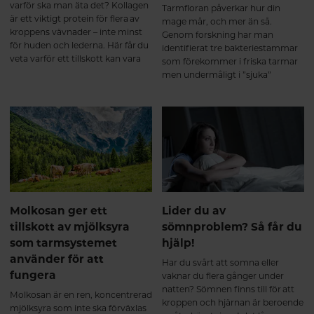
varför ska man äta det? Kollagen
Tarmfloran påverkar hur din
är ett viktigt protein för flera av
mage mår, och mer än så.
kroppens vävnader – inte minst
Genom forskning har man
för huden och lederna. Här får du
identifierat tre bakteriestammar
veta varför ett tillskott kan vara
som förekommer i friska tarmar
bra och vad du ska tänka på när
men undermåligt i ”sjuka”
du väljer kollagentillskott.
tarmar. Här får du veta mer om
vad dessa mjölksyrabakterier kan
göra för din tarm.
Molkosan ger ett
Lider du av
tillskott av mjölksyra
sömnproblem? Så får du
som tarmsystemet
hjälp!
använder för att
Har du svårt att somna eller
fungera
vaknar du flera gånger under
natten? Sömnen finns till för att
Molkosan är en ren, koncentrerad
kroppen och hjärnan är beroende
mjölksyra som inte ska förväxlas