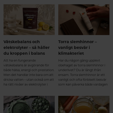
normala funktion. Helheten
leder, brosk, skelett och muskler.
tålamod är nyckeln.
spelar roll För att kroppen ska
Men något som ofta glöms bort i
kunna bilda kollagen behövs mer
diskussionen är att kollagen inte
än bara kollagenpeptider. Ett bra
handlar om snabba lösningar. För
resultat bygger på flera faktorer:
att verkligen uppleva skillnad är
✔ Tillräckligt med vitamin C, som
kontinuitet en av de viktigaste
bidrar till normal
faktorerna.
kollagenbildning. ✔ Regelbunden
rörelse och styrketräning, som
Vätskebalans och
Torra slemhinnor –
stimulerar muskler och bindväv.
elektrolyter – så håller
vanligt besvär i
✔ Tillräckligt protein i kosten. ✔
du kroppen i balans
klimakteriet
God sömn och återhämtning.
Precis som annan vävnad i
Att ha en fungerande
Har du någon gång upplevt
kroppen byggs kollagen upp
vätskebalans är avgörande för
obehaget av torra slemhinnor i
successivt. Därför ger
både hälsa, energi och prestation.
underlivet? Du är långt ifrån
regelbunden användning under
Men det handlar inte bara om att
ensam. Torra slemhinnor är ett
flera månader bäst
dricka vatten – utan också om att
vanligt och ofta förbisett besvär
förutsättningar. Sammanfattning
ha rätt nivåer av elektrolyter i
som kan påverka både vardagen
Kollagenpeptider verkar genom
kroppen.
och livskvaliteten. Besvären kan
att både tillföra byggstenar och
uppstå i olika åldrar och livsfaser,
stimulera kroppens naturliga
men är särskilt vanliga vid
kollagenomsättning. De första
hormonella förändringar – som
veckorna Kroppen tar upp
under klimakteriet eller amning.
kollagenpeptider och påbörjar