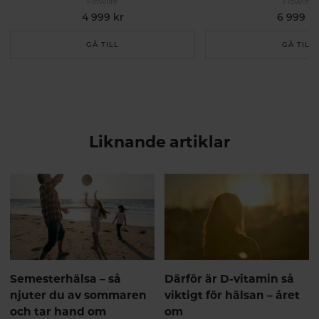
Flowlife
Flowlife
4 999 kr
6 999 kr
GÅ TILL
GÅ TILL
Liknande artiklar
Semesterhälsa – så
Därför är D-vitamin så
njuter du av sommaren
viktigt för hälsan – året
och tar hand om
om