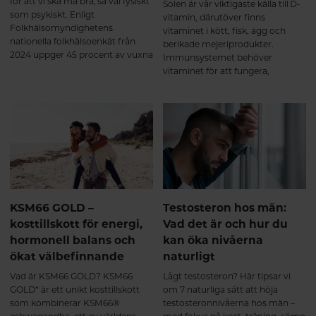
för att vi ska må bra, så väl fysiskt
Solen är vår viktigaste källa till D-
som psykiskt. Enligt
vitamin, därutöver finns
Folkhälsomyndighetens
vitaminet i kött, fisk, ägg och
nationella folkhälsoenkät från
berikade mejeriprodukter.
2024 uppger 45 procent av vuxna
Immunsystemet behöver
svenskar att de har sömnbesvär.
vitaminet för att fungera,
Här tipsar vi om naturliga sätt att
dessutom har man sett ett
hjälpa sömnen på traven.
samband mellan låga nivåer av
D-vitamin och symptom på
depression. Här får du veta mer
om varför det är så viktigt att
tillgodose sitt behov av D-
vitamin.
KSM66 GOLD –
Testosteron hos män:
kosttillskott för energi,
Vad det är och hur du
hormonell balans och
kan öka nivåerna
ökat välbefinnande
naturligt
Vad är KSM66 GOLD? KSM66
Lågt testosteron? Här tipsar vi
GOLD* är ett unikt kosttillskott
om 7 naturliga sätt att höja
som kombinerar KSM66®
testosteronnivåerna hos män –