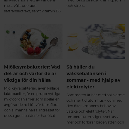
ashwagandha, ett av världens
med fokus på kost, träning, sömn
mest välstuderade
och stress.
saffransextrakt, samt vitamin B6
(i formen pyridoxal-5-fosfat, P-5-
P).Denna kombination är
framtagen för att stödja kropp
och sinne vid: Stress och
utmattning Oro och
sömnproblem Hormonell
obalans Nedsatt libido Produkten
är lika effektiv för både kvinnor
och män. Hur fungerar KSM66
GOLD? Samverkande extrakt för
Mjölksyrabakterier: Vad
Så håller du
ökad effekt. KSM66, saffran och
det är och varför de är
vätskebalansen i
B6 samverkar på olika sätt men
viktiga för din hälsa
sommar - med hjälp av
med samma mål: att återställa
elektrolyter
emotionell balans, energi och
Mjölksyrabakterier, även kallade
hormonell stabilitet. Mer ork och
laktobaciller, är en grupp nyttiga
Sommaren är här med sol, värme
inre lugn Ashwagandha (KSM66)
mikroorganismer som spelar en
och mer tid utomhus – och med
stärker kroppens motståndskraft
avgörande roll för vår tarmflora
den ökar kroppens behov av
mot stress och bidrar till
och allmänna hälsa. Intresset för
vätska och elektrolyter. När
normalisering av kortisolnivåer.
dessa goda bakterier har ökat
temperaturen stiger, svettas vi
Resultatet blir: Ökad energi och
kraftigt de senaste åren, särskilt i
mer och förlorar både vatten och
uthållighet Bättre återhämtning
samband med ökat fokus och
viktiga mineraler. En bra