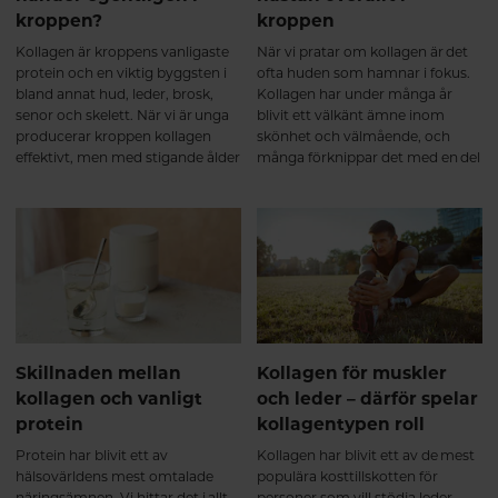
smidigare i vardagen ✔ mindre
kroppen?
kroppen
stel efter vila ✔ bättre återhämtad
efter fysisk aktivitet Hos personer
Kollagen är kroppens vanligaste
När vi pratar om kollagen är det
som tränar har forskning även
protein och en viktig byggsten i
ofta huden som hamnar i fokus.
visat att kollagenpeptider, i
bland annat hud, leder, brosk,
Kollagen har under många år
kombination med styrketräning,
senor och skelett. När vi är unga
blivit ett välkänt ämne inom
kan stödja muskelmassa och
producerar kroppen kollagen
skönhet och välmående, och
styrkeutveckling. Detta tros
effektivt, men med stigande ålder
många förknippar det med en del
framför allt bero på att kollagen
börjar den naturliga
av kroppens naturliga struktur.
bidrar med viktiga aminosyror till
produktionen gradvis minska.
Men kollagen är faktiskt så
bindväven som omger och
För många blir förändringarna
mycket mer än så.
stödjer musklerna⁵. Efter 6
mer märkbara efter 40 års ålder,
månader – långsiktigt stöd för
då kroppens förmåga att bilda
muskler och leder Kollagen
nytt kollagen inte längre håller
omsätts långsamt i kroppen,
samma takt som tidigare.
vilket gör att kontinuitet är viktig.
Vid regelbundet intag under flera
månader visar forskning att
Skillnaden mellan
Kollagen för muskler
kollagen kan bidra till en fortsatt
kollagen och vanligt
och leder – därför spelar
positiv utveckling av broskets
protein
kollagentypen roll
och bindvävens kvalitet samt ge
ett långsiktigt stöd för
Protein har blivit ett av
Kollagen har blivit ett av de mest
ledfunktionen⁶. Många upplever
hälsovärldens mest omtalade
populära kosttillskotten för
då att kroppen känns: ✔ mer
näringsämnen. Vi hittar det i allt
personer som vill stödja leder,