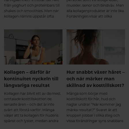
rörlig ✔ stabilare i lederna ✔
från yoghurt och proteinbars till
muskler, senor och bindväv. Men
bättre rustad för både träning
shakes och smoothies. Men när
alla kollagenprodukter är inte lika.
och vardagens belastning Det
kollagen nämns uppstår ofta
Forskningen visar att olika
handlar inte om en snabb effekt,
samma fråga: "Är inte kollagen
kollagentyper har olika funktioner
utan om att ge kroppen rätt
bara ett annat ord för protein?"
i kroppen, vilket gör att en
byggstenar över tid. Varför välja
produkt som kombinerar flera
ett multikollagen? Ett
typer av kollagen kan erbjuda
multikollagen kombinerar
bredare stöd än ett enskilt
kollagen från flera naturliga källor
kollagen. För den som vill
och innehåller kollagen typ I, II
bibehålla rörlighet, styrka och en
och III. Eftersom kollagenet är
aktiv livsstil kan valet av kollagen
hydrolyserat bryts det ner till
därför spela stor roll.
mindre peptider som kroppen
Kollagen – därför är
Hur snabbt växer håret –
kan ta upp effektivt.
kontinuitet nyckeln till
och när märker man
Kombinationen av flera
långvariga resultat
skillnad av kosttillskott?
kollagenkällor ger dessutom en
bred aminosyraprofil som passar
Kollagen har blivit ett av de mest
Många som börjar med
kroppens olika
omtalade kosttillskotten de
kosttillskott för hår, hud och
bindvävsstrukturer. Många
senaste åren – och det är inte
naglar undrar ”När kommer jag
multikollagen är dessutom
svårt att förstå varför. Många
märka resultat?” Svaret är att
berikade med vitamin C, som
väljer att ta kollagen för hudens
kroppen jobbar i olika steg och
bidrar till normal kollagenbildning
spänst och lyster, medan andra
vissa förändringar syns snabbare
vilket har betydelse för broskets
uppskattar dess betydelse för
än andra. Regelbundenhet och