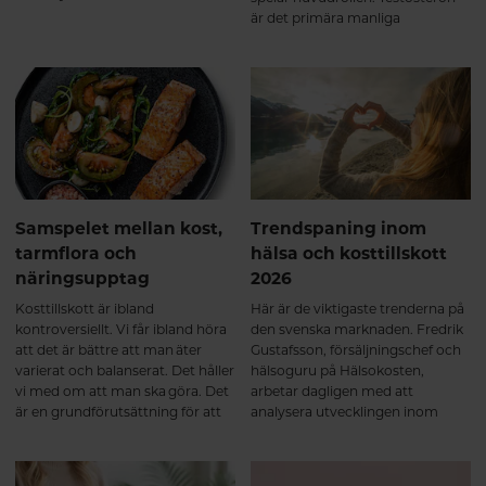
näringsstatus och stora
är det primära manliga
livshändelser som graviditet och
könshormonet och påverkar en
klimakterium. Hormonell balans
rad funktioner i kroppen.
handlar därför inte om “perfekta
nivåer”, utan om samspel, rytm
och anpassning över tid.
Samspelet mellan kost,
Trendspaning inom
tarmflora och
hälsa och kosttillskott
näringsupptag
2026
Kosttillskott är ibland
Här är de viktigaste trenderna på
kontroversiellt. Vi får ibland höra
den svenska marknaden. Fredrik
att det är bättre att man äter
Gustafsson, försäljningschef och
varierat och balanserat. Det håller
hälsoguru på Hälsokosten,
vi med om att man ska göra. Det
arbetar dagligen med att
är en grundförutsättning för att
analysera utvecklingen inom
må bra, men vi tror inte på att det
hälsa, kosttillskott och
behöver vara antingen eller. Häng
konsumentbeteenden. Med
med så ska vi dela ett av de bästa
fingret på pulsen delar han här