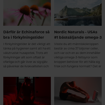
Echinaforce status som
läkemedel vid förkylning.
Därför är Echinaforce så
Nordic Naturals - USAs
bra i förkylningstider
#1 bästsäljande omega-3
I förkylningstider är det viktigt att
Visste du att människokroppen
tänka på hygienen samt att ha ett
består av cirka 37 biljoner celler,
välutrustat husapotek. Trots att
och var och en av dem innehåller
förkylningar allt som oftast är
viktiga omega-3-fettsyror som
ofarliga och går över av sig själv
kroppen behöver för att hålla sig
så påverkar de livskvaliteten och
frisk och fungera normalt? Det är
orsakar stor sjukfrånvaro. I
sant. Häng med så får du läsa
genomsnitt tar det 7-10 dagar att
mer om USAs bästsäljande
bli frisk, med Echinaforce kan du
omega-3-varumärke.
både minska risken att drabbas
och lindra symptomen om
oturen är framme.