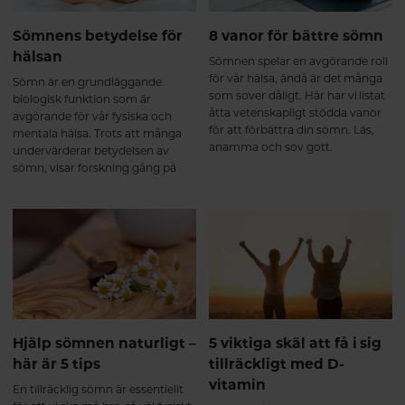
Sömnens betydelse för
8 vanor för bättre sömn
hälsan
Sömnen spelar en avgörande roll
för vår hälsa, ändå är det många
Sömn är en grundläggande
som sover dåligt. Här har vi listat
biologisk funktion som är
åtta vetenskapligt stödda vanor
avgörande för vår fysiska och
för att förbättra din sömn. Läs,
mentala hälsa. Trots att många
anamma och sov gott.
undervärderar betydelsen av
sömn, visar forskning gång på
gång att kvalitetssömn är lika
viktig för vår hälsa som rätt kost
och regelbunden motion. I den
här artikeln går vi igenom varför
sömn är så viktig och hur brist på
sömn kan påverka både kropp
och sinne.
Hjälp sömnen naturligt –
5 viktiga skäl att få i sig
här är 5 tips
tillräckligt med D-
vitamin
En tillräcklig sömn är essentiellt