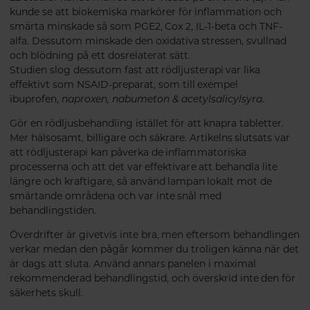
kunde se att biokemiska markörer för inflammation och
smärta minskade så som PGE2, Cox 2, IL-1-beta och TNF-
alfa. Dessutom minskade den oxidativa stressen, svullnad
och blödning på ett dosrelaterat sätt.
Studien slog dessutom fast att rödljusterapi var lika
effektivt som NSAID-preparat, som till exempel
ibuprofen,
naproxen, nabumeton & acetylsalicylsyra
.
Gör en rödljusbehandling istället för att knapra tabletter.
Mer hälsosamt, billigare och säkrare. Artikelns slutsats var
att rödljusterapi kan påverka de inflammatoriska
processerna och att det var effektivare att behandla lite
längre och kraftigare, så använd lampan lokalt mot de
smärtande områdena och var inte snål med
behandlingstiden.
Överdrifter är givetvis inte bra, men eftersom behandlingen
verkar medan den pågår kommer du troligen känna när det
är dags att sluta. Använd annars panelen i maximal
rekommenderad behandlingstid, och överskrid inte den för
säkerhets skull.