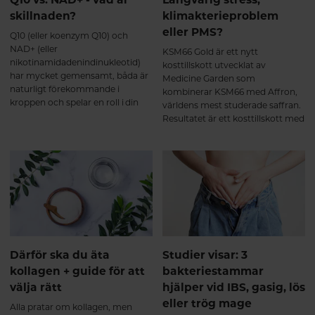
(Affron®) bidrar till avslappning,
skillnaden?
klimakterieproblem
emotionell balans, positiv
sinnesstämning samt förbättrad
eller PMS?
Q10 (eller koenzym Q10) och
sexlust (libido). B6 (P-5-P) bidrar
NAD+ (eller
KSM66 Gold är ett nytt
till att reglera hormonaktiveten
nikotinamidadenindinukleotid)
kosttillskott utvecklat av
samt nervsystemets normala
har mycket gemensamt, båda är
Medicine Garden som
funktion.
naturligt förekommande i
kombinerar KSM66 med Affron,
kroppen och spelar en roll i din
världens mest studerade saffran.
energiproduktion. De båda
Resultatet är ett kosttillskott med
näringsämnena minskar också
kliniskt säkerställd effekt vid
med stigande ålder. Här får du
hormonell obalans, utmattning,
veta mer om Q10 och NAD+ och
sömnproblem och sexuell olust.
hur du kan bibehålla hälsosamma
nivåer för ett hälsosamt åldrande.
Därför ska du äta
Studier visar: 3
kollagen + guide för att
bakteriestammar
välja rätt
hjälper vid IBS, gasig, lös
eller trög mage
Alla pratar om kollagen, men