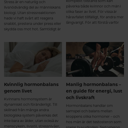
komplext tillstånd som kan
Stress är en naturlig och
påverka både kvinnor och män i
livsnödvändig del av människans
olika faser av livet. För vissa är
biologi. Utan stressreaktionen
håravfallet tillfälligt, för andra mer
hade vi haft svårt att reagera
långvarigt. För att förstå varför
snabbt, prestera under press eller
håravfall uppstår behöver vi börja
skydda oss mot hot. Samtidigt är
med att förstå hur håret bildas
långvarig eller obalanserad stress
och hur kroppens inre processer
en av de största belastningarna
påverkar hårsäckarna.
på både kropp och psyke i det
moderna samhället. För att förstå
hur stress påverkar oss – och hur
vi kan hantera den bättre –
behöver vi börja med vad som
faktiskt sker i kroppen.
Kvinnlig hormonbalans
Manlig hormonbalans –
genom livet
en guide för energi, lust
och livskraft
Kvinnans hormonsystem är
dynamiskt och föränderligt. Till
Hormonbalans handlar om
skillnad från många andra
samspel och balans mellan
biologiska system påverkas det
kroppens olika hormoner – och
inte bara av ålder, utan också av
hos män är det testosteron som
menscykeln, livsstil, stressnivåer,
spelar huvudrollen. Testosteron