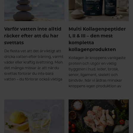
som tas upp effektivt i
tunntarmen. Efter upptaget
transporteras kollagenpeptiderna
via blodet till olika vävnader i
kroppen. Forskning visar att vissa
Varför vatten inte alltid
Multi Kollagenpeptider
av dessa bioaktiva peptider inte
räcker efter att du har
I, II & III – den mest
bara fungerar som byggstenar,
svettats
kompletta
utan även kan fungera som
signalmolekyler som stimulerar
kollagenprodukten
De flesta vet att det är viktigt att
kroppens egen
dricka vatten efter träning, varmt
Kollagen är kroppens vanligaste
kollagenomsättning i bindväven².
väder eller kraftig svettning. Men
protein och utgör en viktig
Ett multikollagen innehåller
det många missar är att när du
byggsten i hud, leder, brosk,
kollagenpeptider från flera
svettas förlorar du inte bara
senor, ligament, skelett och
naturliga källor och
vatten – du förlorar också viktiga
bindväv. När vi åldras minskar
kollagentyper. När peptiderna
mineraler, så kallade elektrolyter.
kroppens egen produktion av
tagits upp används de där
kollagen, vilket gör att många
kroppen har behov av dem – till
väljer att komplettera kosten
exempel i brosk, senor, ligament
med kollagentillskott. Alla
och annan bindväv. De första
kollagenprodukter är dock inte
veckorna – kroppen börjar bygga
lika kompletta.
upp Under de första veckorna
sker förändringarna framför allt
på cellnivå. Kollagenpeptiderna
används som byggmaterial