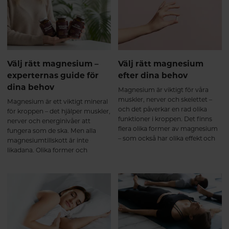
hälsohacken vi vet för att
sin trendspaning – sex tydliga
optimalt tillgodogöra dig
trender som formar
näringen från den mat du äter.
kosttillskottsmarknaden i Sverige
2026.
Välj rätt magnesium –
Välj rätt magnesium
experternas guide för
efter dina behov
dina behov
Magnesium är viktigt för våra
muskler, nerver och skelettet –
Magnesium är ett viktigt mineral
och det påverkar en rad olika
för kroppen – det hjälper muskler,
funktioner i kroppen. Det finns
nerver och energinivåer att
flera olika former av magnesium
fungera som de ska. Men alla
– som också har olika effekt och
magnesiumtillskott är inte
tas upp olika bra i kroppen. Här
likadana. Olika former och
får du lära dig mer om de olika
tillsatta ingredienser gör att vissa
formerna och vi guidar dig till rätt
varianter passar bättre beroende
produkt efter dina behov.
på vad just du behöver. Här går vi
igenom fyra populära alternativ
så du lättare kan välja rätt.