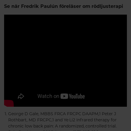
Se när Fredrik Paulún föreläser om rödljusterapi
George D Gale, MBBS FRCA FRCPC DAAPM,1 Peter J
Rothbart, MD FRCPC,1 and Ye Li2 Infrared therapy for
chronic low back pain: A randomized, controlled trial.