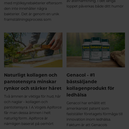
av återhämtning. I det långa
med mjölksyrebakterier eftersom
loppet påverkas både ditt humör
den inte innehåller några
och allmänna mående av
bakterier. Det är genom en unik
sömnbesvär.
framställningsprocess som
Molkosan blir till mjölksyra av
samma typ som naturligt
förekommer i en välfungerande
mage och tarm.
Naturligt kollagen och
Genacol - #1
pantotensyra minskar
bästsäljande
rynkor och stärker håret
kollagenprodukt för
ledhälsa
Två ämnen är viktiga för hud, hår
och naglar - kollagen och
Genacol har erhållit ett
pantotensyra. I A.Vogels Apiforce
amerikanskt patent som
får man dessa ämnen i helt
fastställer företagets förmåga till
naturlig form. Apiforce är
innovation inom ledhälsa.
nämligen baserat på oerhört
Faktum är att Genacols