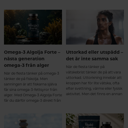
Kollagen är kroppens vanligaste
bidra till ökat välbefinnande,
protein och fungerar som ett
minskad stress och stärkt närhet i
viktigt byggmaterial i bland annat
relationer. Samtidigt finns det
muskler, leder, brosk, senor och
mycket du själv kan göra för att
ligament. Redan från omkring
skapa goda förutsättningar för en
25-årsåldern börjar kroppens
naturlig sexlust.
egen kollagenproduktion minska,
samtidigt som nedbrytningen
gradvis ökar. Ålder, fysisk
belastning, stillasittande, stress
Omega-3 Algolja Forte –
Uttorkad eller utspädd –
och andra livsstilsfaktorer kan
nästa generation
det är inte samma sak
också påverka kroppens
omega-3 från alger
kollagenbalans¹. Resultatet blir
När de flesta tänker på
att bindväven successivt förlorar
vätskebrist tänker de på att vara
När de flesta tänker på omega-3
en del av sin styrka och elasticitet,
uttorkad. Uttorkning innebär att
tänker de på fiskolja. Men
vilket kan bidra till att kroppen
kroppen har för lite vätska, ofta
sanningen är att fiskarna själva
känns stelare och
efter svettning, värme eller fysisk
får sina omega-3-fettsyror från
återhämtningen tar längre tid.
aktivitet. Men det finns en annan
alger. Med Omega-3 Algolja Forte
Vad händer när du tar ett
sida av myntet som få pratar om:
får du därför omega-3 direkt från
multikollagen? De flesta
att bli utspädd.
den ursprungliga källan – i en
multikollagen innehåller
ovanligt hög koncentration och
hydrolyserade kollagenpeptider.
dessutom i den eftertraktade
Det innebär att kollagenet redan
triglyceridformen.
brutits ner till mindre peptider