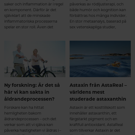
saker och inflammation är i regel
påverkas av rödljusterapi, och
en komponent. Därför är det
både humör och kognition kan
självklart att de minskade
förbättras hos många individer.
inflammatoriska processerna
En stor metaanalys, baserad på
spelar en stor roll. Även det
sex vetenskapliga studier,
påskyndade läkandet gör skillnad
undersökte just hjärnans
då det faktiskt är en kortare
kognitiva funktioner hos unga
period som kroppen behöver
och friska personer som
försvara sig med smärta.
behandlas med rödljusterapi och
Rödljusterapi har effekt på
resultaten var intressanta.
kronisk smärta som orsakas av
något annat än en akut skada.
Ny forskning: Är det så
Astaxin från AstaReal –
här vi kan sakta in
världens mest
åldrandeprocessen?
studerade astaxanthin
Forskare kan ha hittat
Astaxin är ett kosttillskott som
hemligheten bakom
innehåller astaxanthin, ett
åldrandeprocessen – och det
färgstarkt pigment och en
verkar som att vi själva kan
kraftfull antioxidant. AstaReal
påverka hastigheten vi åldras i –
som tillverkar Astaxin är det