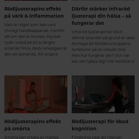
Rödljusterapins effekt
Därför stärker infraröd
på värk & inflammation
ljusterapi din hälsa – så
fungerar det
Värk är något som kan vara
otroligt handikappande, framför
Infraröd ljusterapi har blivit
allt om den är kronisk. Mycket
alltmer populärt på grund av dess
tyder också på att ju längre
förmåga att förbättra kroppens
smärtan finns, desto knepigare är
funktioner på en cellulär nivå.
den att behandla. Att knapra
Men hur fungerar det? Och när
smärtstillande under långa
kan det hjälpa dig? Här berättar vi
perioder är sällan heller en
vilka funktioner i kroppen som
lösning då läkemedlen kan sänka
påverkas av ljusterapin och hur
smärttröskeln och göra det ännu
du kan ha nytta av det.
svårare att häva smärtan. Nya
rön tyder på att ljusterapi kan
vara ett biverkningsfritt alternativ
eller komplement till andra
smärtlindrande behandlingar.
Rödljusterapins effekt
Rödljusterapi för ökad
på smärta
kognition
Smärta kan orsaka av många
Forskning visar att hjärnan