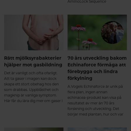
näringsrik bidrottninggelé från
AminoLock Sequence
strikt kontrollerade ekologiska
Technology har erkänts som unik
biodlingar.
och skiljer sig från andra
hydrolyserade
kollagenproduktionsmetoder på
marknaden. Häng med så
berättar vi mer!
Rätt mjölksyrabakterier
70 års utveckling bakom
hjälper mot gasbildning
Echinaforce förmåga att
förebygga och lindra
Det är vanligt och ofta ofarligt.
förkylning
Att ta gaser i magen kan dock
skapa ett stort obehag hos den
A.Vogels Echinaforce är unik på
som drabbas. Uppblåsthet och
flera plan, ingen annan
magknip är vanliga symptom.
echinacea-produkt kan visa på
Här får du lära dig mer om gaser i
resultatet av mer än 70 års
magen och hur rätt
forskning och utveckling. Det
mjölksyrabakterier kan hjälpa.
börjar med plantan, hur och var
den odlas – och till sist den unika
extraktionsmetoden. Allt
samverkar och har givit