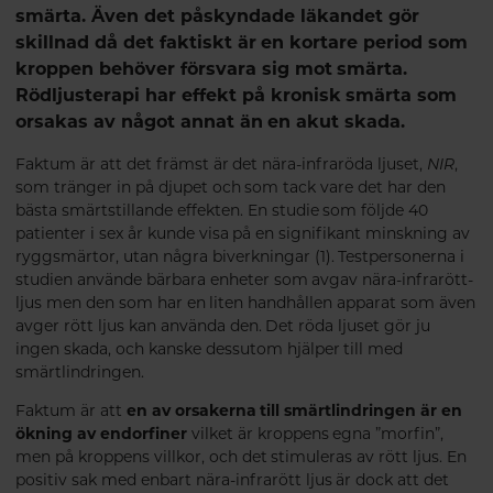
smärta. Även det påskyndade läkandet gör
skillnad då det faktiskt är en kortare period som
kroppen behöver försvara sig mot smärta.
Rödljusterapi har effekt på kronisk smärta som
orsakas av något annat än en akut skada.
Faktum är att det främst är det nära-infraröda ljuset,
NIR
,
som tränger in på djupet och som tack vare det har den
bästa smärtstillande effekten. En studie som följde 40
patienter i sex år kunde visa på en signifikant minskning av
ryggsmärtor, utan några biverkningar (1). Testpersonerna i
studien använde bärbara enheter som avgav nära-infrarött-
ljus men den som har en liten handhållen apparat som även
avger rött ljus kan använda den. Det röda ljuset gör ju
ingen skada, och kanske dessutom hjälper till med
smärtlindringen.
Faktum är att
en av orsakerna till smärtlindringen är en
ökning av endorfiner
vilket är kroppens egna ”morfin”,
men på kroppens villkor, och det stimuleras av rött ljus. En
positiv sak med enbart nära-infrarött ljus är dock att det