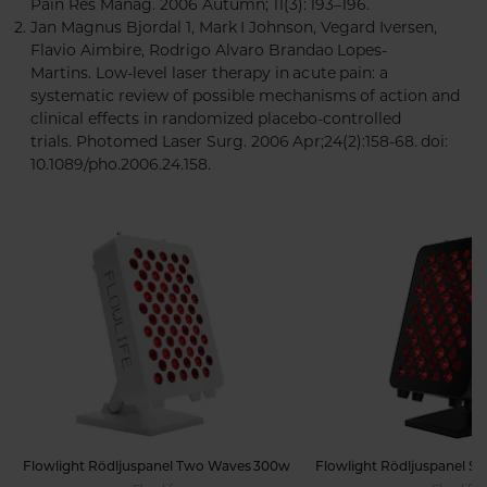
Pain Res Manag. 2006 Autumn; 11(3): 193–196.
Jan Magnus Bjordal 1, Mark I Johnson, Vegard Iversen,
Flavio Aimbire, Rodrigo Alvaro Brandao Lopes-
Martins. Low-level laser therapy in acute pain: a
systematic review of possible mechanisms of action and
clinical effects in randomized placebo-controlled
trials. Photomed Laser Surg. 2006 Apr;24(2):158-68. doi:
10.1089/pho.2006.24.158.
Flowlight Rödljuspanel Two Waves 300w
Flowlight Rödljuspanel 