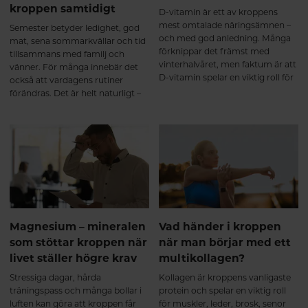
kroppen samtidigt
D-vitamin är ett av kroppens
mest omtalade näringsämnen –
Semester betyder ledighet, god
och med god anledning. Många
mat, sena sommarkvällar och tid
förknippar det främst med
tillsammans med familj och
vinterhalvåret, men faktum är att
vänner. För många innebär det
D-vitamin spelar en viktig roll för
också att vardagens rutiner
kroppen året om. Det bidrar
förändras. Det är helt naturligt –
bland annat till immunsystemets
och precis som det ska vara.
normala funktion, normal
muskelfunktion och att bibehålla
en normal benstomme.
Magnesium – mineralen
Vad händer i kroppen
som stöttar kroppen när
när man börjar med ett
livet ställer högre krav
multikollagen?
Stressiga dagar, hårda
Kollagen är kroppens vanligaste
träningspass och många bollar i
protein och spelar en viktig roll
luften kan göra att kroppen får
för muskler, leder, brosk, senor