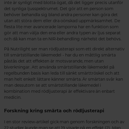
inte är synligt med blotta ögat, då det ligger precis utanför
det synliga ljusspektrumet. Det gör att en person som
behöver behandla sig bland andra personer kan göra det
utan att störa dem eller dra oönskad uppmärksamhet. De
flesta lite mer avancerade lamporna har en funktion som
gör att man välja den ena eller andra typen av ljus separat
och då kan man ta en NIR-behandling närhelst det behövs.
På Nutrilight ser man rödljusterapi som ett direkt alternativ
till smärtstillande läkemedel - har du en måttlig smärta
påstås det att effekten är motsvarande, men utan
biverkningar. Att använda smärtstillande läkemedel på
regelbunden basis kan leda till sänkt smärttröskel och att
man helt enkelt lättare känner smärta. Är smärtan svår kan
man dessutom se att smärtstillande läkemedel i
kombination med rödljusterapi är effektivare än enbart
medicin.
Forskning kring smärta och rödljusterapi
I en stor review-artikel gick man genom forskningen och av
22 studier kunde man se att 19 visade på en effekt (2). Man