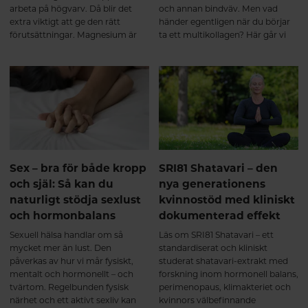
arbeta på högvarv. Då blir det
och annan bindväv. Men vad
extra viktigt att ge den rätt
händer egentligen när du börjar
förutsättningar. Magnesium är
ta ett multikollagen? Här går vi
ett av kroppens viktigaste
igenom hur hydrolyserade
mineraler och deltar i över 300
kollagenpeptider tas upp av
enzymreaktioner – från
kroppen, vad som sker under de
muskelfunktion och
första veckorna och varför
energiomsättning till nervsystem
regelbundet intag över tid kan ge
och hjärta.
de bästa förutsättningarna för en
aktiv och rörlig kropp. Från de
första veckorna till långsiktigt
stöd för muskler och leder
Intresset för kollagentillskott
Sex – bra för både kropp
SRI81 Shatavari – den
fortsätter att öka – inte bara för
och själ: Så kan du
nya generationens
hudens skull, utan också för
naturligt stödja sexlust
kvinnostöd med kliniskt
muskler, leder, senor och annan
och hormonbalans
dokumenterad effekt
bindväv. Men vad händer
egentligen i kroppen när man
Sexuell hälsa handlar om så
Läs om SRI81 Shatavari – ett
börjar ta ett multikollagen med
mycket mer än lust. Den
standardiserat och kliniskt
kollagen typ I, II och III? Här går
påverkas av hur vi mår fysiskt,
studerat shatavari-extrakt med
vi igenom vad forskningen visar –
mentalt och hormonellt – och
forskning inom hormonell balans,
från de första veckorna till de
tvärtom. Regelbunden fysisk
perimenopaus, klimakteriet och
långsiktiga förändringarna.
närhet och ett aktivt sexliv kan
kvinnors välbefinnande