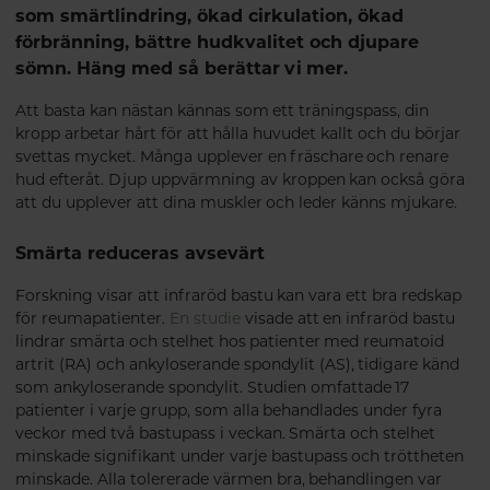
som smärtlindring, ökad cirkulation, ökad
förbränning, bättre hudkvalitet och djupare
sömn. Häng med så berättar vi mer.
Att basta kan nästan kännas som ett träningspass, din
kropp arbetar hårt för att hålla huvudet kallt och du börjar
svettas mycket. Många upplever en fräschare och renare
hud efteråt. Djup uppvärmning av kroppen kan också göra
att du upplever att dina muskler och leder känns mjukare.
Smärta reduceras avsevärt
Forskning visar att infraröd bastu kan vara ett bra redskap
för reumapatienter.
En studie
visade att en infraröd bastu
lindrar smärta och stelhet hos patienter med reumatoid
artrit (RA) och ankyloserande spondylit (AS), tidigare känd
som ankyloserande spondylit. Studien omfattade 17
patienter i varje grupp, som alla behandlades under fyra
veckor med två bastupass i veckan. Smärta och stelhet
minskade signifikant under varje bastupass och tröttheten
minskade. Alla tolererade värmen bra, behandlingen var