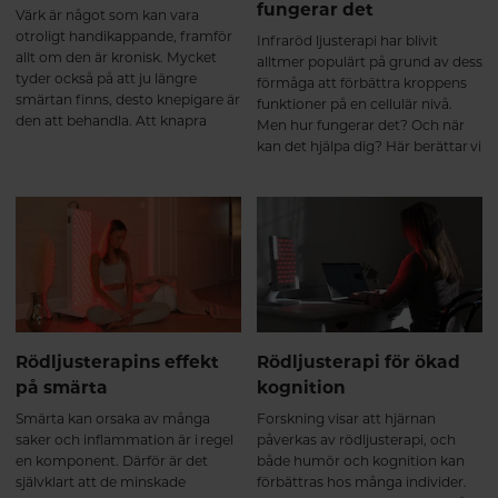
fungerar det
Värk är något som kan vara
otroligt handikappande, framför
Infraröd ljusterapi har blivit
allt om den är kronisk. Mycket
alltmer populärt på grund av dess
tyder också på att ju längre
förmåga att förbättra kroppens
smärtan finns, desto knepigare är
funktioner på en cellulär nivå.
den att behandla. Att knapra
Men hur fungerar det? Och när
smärtstillande under långa
kan det hjälpa dig? Här berättar vi
perioder är sällan heller en
vilka funktioner i kroppen som
lösning då läkemedlen kan sänka
påverkas av ljusterapin och hur
smärttröskeln och göra det ännu
du kan ha nytta av det.
svårare att häva smärtan. Nya
rön tyder på att ljusterapi kan
vara ett biverkningsfritt alternativ
eller komplement till andra
smärtlindrande behandlingar.
Rödljusterapins effekt
Rödljusterapi för ökad
på smärta
kognition
Smärta kan orsaka av många
Forskning visar att hjärnan
saker och inflammation är i regel
påverkas av rödljusterapi, och
en komponent. Därför är det
både humör och kognition kan
självklart att de minskade
förbättras hos många individer.