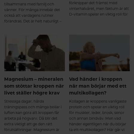
förknippar det främst med
tillsammans med familj och
vinterhalvåret, men faktum är att
vänner. För många innebär det
D-vitamin spelar en viktig roll för
också att vardagens rutiner
kroppen året om. Det bidrar
förändras. Det är helt naturligt –
bland annat till immunsystemets
och precis som det ska vara.
normala funktion, normal
muskelfunktion och att bibehålla
en normal benstomme.
Magnesium – mineralen
Vad händer i kroppen
som stöttar kroppen när
när man börjar med ett
livet ställer högre krav
multikollagen?
Stressiga dagar, hårda
Kollagen är kroppens vanligaste
träningspass och många bollar i
protein och spelar en viktig roll
luften kan göra att kroppen får
för muskler, leder, brosk, senor
arbeta på högvarv. Då blir det
och annan bindväv. Men vad
extra viktigt att ge den rätt
händer egentligen när du börjar
förutsättningar. Magnesium är
ta ett multikollagen? Här går vi