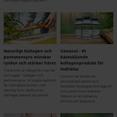
framställningsprocess som
Molkosan blir till mjölksyra av
samma typ som naturligt
förekommer i en välfungerande
mage och tarm.
Naturligt kollagen och
Genacol - #1
pantotensyra minskar
bästsäljande
rynkor och stärker håret
kollagenprodukt för
ledhälsa
Två ämnen är viktiga för hud, hår
och naglar - kollagen och
Genacol har erhållit ett
pantotensyra. I A.Vogels Apiforce
amerikanskt patent som
får man dessa ämnen i helt
fastställer företagets förmåga till
naturlig form. Apiforce är
innovation inom ledhälsa.
nämligen baserat på oerhört
Faktum är att Genacols
näringsrik bidrottninggelé från
AminoLock Sequence
strikt kontrollerade ekologiska
Technology har erkänts som unik
biodlingar.
och skiljer sig från andra
hydrolyserade