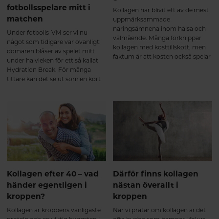
tillskottet bidrar med aminosyror
fotbollsspelare mitt i
Kollagen har blivit ett av de mest
som glycin, prolin och
matchen
uppmärksammade
hydroxyprolin – viktiga
näringsämnena inom hälsa och
byggstenar i kollagenets struktur.
Under fotbolls-VM ser vi nu
välmående. Många förknippar
För de flesta märks ännu inga
något som tidigare var ovanligt:
kollagen med kosttillskott, men
tydliga skillnader, men kroppen
domaren blåser av spelet mitt
faktum är att kosten också spelar
har påbörjat den naturliga
under halvleken för ett så kallat
en viktig roll när det gäller
uppbyggnadsprocessen. Precis
Hydration Break. För många
kroppens kollagenomsättning.
som vid styrketräning sker
tittare kan det se ut som en kort
förändringarna gradvis. Efter 2–3
paus för att samla laget eller få
månader – nu börjar många
taktiska instruktioner. Men den
märka skillnad Efter ungefär 8–12
verkliga anledningen är betydligt
veckor börjar resultaten bli mer
viktigare än så.
påtagliga. Flera kliniska studier
visar att regelbundet intag av
kollagenpeptider kan bidra till att
stödja ledernas funktion och
minska aktivitetsrelaterad ledvärk
hos vissa personer³⁴. Många
Kollagen efter 40 – vad
Därför finns kollagen
beskriver att kroppen känns: ✔
händer egentligen i
nästan överallt i
smidigare i vardagen ✔ mindre
kroppen?
kroppen
stel efter vila ✔ bättre återhämtad
efter fysisk aktivitet Hos personer
Kollagen är kroppens vanligaste
När vi pratar om kollagen är det
som tränar har forskning även