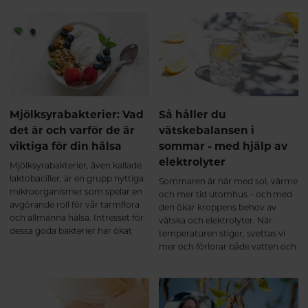
P).Denna kombination är
framtagen för att stödja kropp
och sinne vid: Stress och
utmattning Oro och
sömnproblem Hormonell
obalans Nedsatt libido Produkten
är lika effektiv för både kvinnor
och män. Hur fungerar KSM66
GOLD? Samverkande extrakt för
Mjölksyrabakterier: Vad
Så håller du
ökad effekt. KSM66, saffran och
det är och varför de är
vätskebalansen i
B6 samverkar på olika sätt men
viktiga för din hälsa
sommar - med hjälp av
med samma mål: att återställa
elektrolyter
emotionell balans, energi och
Mjölksyrabakterier, även kallade
hormonell stabilitet. Mer ork och
laktobaciller, är en grupp nyttiga
Sommaren är här med sol, värme
inre lugn Ashwagandha (KSM66)
mikroorganismer som spelar en
och mer tid utomhus – och med
stärker kroppens motståndskraft
avgörande roll för vår tarmflora
den ökar kroppens behov av
mot stress och bidrar till
och allmänna hälsa. Intresset för
vätska och elektrolyter. När
normalisering av kortisolnivåer.
dessa goda bakterier har ökat
temperaturen stiger, svettas vi
Resultatet blir: Ökad energi och
kraftigt de senaste åren, särskilt i
mer och förlorar både vatten och
uthållighet Bättre återhämtning
samband med ökat fokus och
viktiga mineraler. En bra
Större känsla av lugn och balans
forskning på probiotika och
vätskebalans är avgörande för att
Stöd för hormonell balans och
maghälsa. Men vad är
du ska må bra, orka mer och
sexuell hälsa När stressnivåerna
mjölksyrabakterier egentligen,
undvika symptom som trötthet,
sjunker kan även kroppens egen