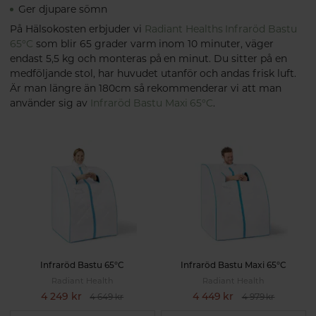
Ger djupare sömn
På Hälsokosten erbjuder vi
Radiant Healths
Infraröd Bastu
65°C
som blir 65 grader varm inom 10 minuter, väger
endast 5,5 kg och monteras på en minut. Du sitter på en
medföljande stol, har huvudet utanför och andas frisk luft.
Är man längre än 180cm så rekommenderar vi att man
använder sig av
Infraröd Bastu Maxi 65°C
.
Infraröd Bastu 65°C
Infraröd Bastu Maxi 65°C
Radiant Health
Radiant Health
4 249 kr
4 449 kr
4 649 kr
4 979 kr