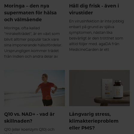
välmående i vardagen Säkerhet
Moringa – den nya
Håll dig frisk - även i
och vetenskapligt stöd KSM66
supermaten för hälsa
virustider
GOLD är välstuderat med över 60
och välmående
publicerade studier och mer än
En virusinfektion är inte jobbig
4000 testpersoner. Lika säkert
enbart på grund av själva
Moringa, ofta kallad
som placebo Endast milda och
symptomen, nästan lika
"mirakelträdet", är en växt som
tillfälliga biverkningar
besvärligt är den trötthet som
blivit alltmer populär tack vare
rapporterade Dokumenterad
alltid följer med. agaDA från
sina imponerande hälsofördelar.
effekt på stress, energi och
MedicineGarden är ett
Ursprungligen kommer trädet
hormonbalans *Ashwagandha
snabbverkande
från Indien och andra delar av
(KSM66®) bidrar till ökad
adaptogentillskott baserat på 30
Sydostasien där man under
stresstålighet, fysisk och mental
års forskning och 28 publicerade,
århundraden har använt moringa
kapacitet samt känslomässig
kliniska studier. En effektiv hjälp
inom traditionell medicin för att
balans, återhämtning, ork och
för immunsystemet, luftvägarna,
behandla allt från inflammationer
lättare insomning. Stödjer
orken och energin.
till näringsbrist. I den här artikeln
kroppen vid perioder av
kommer vi att utforska de många
nervositet, anspänning och oro.
fördelarna med moringa, dess
Stödjer sexuell hälsa samt bidrar
användningsområden, och hur
till uthållighet och ökad
du kan införliva den i din dagliga
muskelmassa vid träning. Saffran
kost.
Q10 vs. NAD+ - vad är
Långvarig stress,
(Affron®) bidrar till avslappning,
skillnaden?
klimakterieproblem
emotionell balans, positiv
sinnesstämning samt förbättrad
eller PMS?
Q10 (eller koenzym Q10) och
sexlust (libido). B6 (P-5-P) bidrar