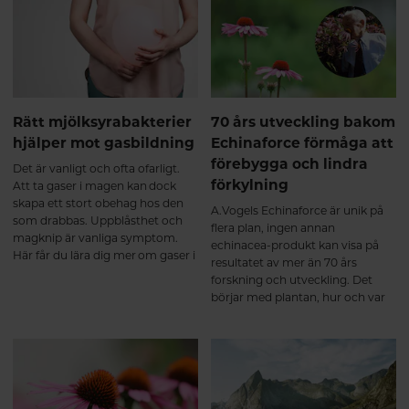
kollagenproduktionsmetoder på
marknaden. Häng med så
berättar vi mer!
Rätt mjölksyrabakterier
70 års utveckling bakom
hjälper mot gasbildning
Echinaforce förmåga att
förebygga och lindra
Det är vanligt och ofta ofarligt.
förkylning
Att ta gaser i magen kan dock
skapa ett stort obehag hos den
A.Vogels Echinaforce är unik på
som drabbas. Uppblåsthet och
flera plan, ingen annan
magknip är vanliga symptom.
echinacea-produkt kan visa på
Här får du lära dig mer om gaser i
resultatet av mer än 70 års
magen och hur rätt
forskning och utveckling. Det
mjölksyrabakterier kan hjälpa.
börjar med plantan, hur och var
den odlas – och till sist den unika
extraktionsmetoden. Allt
samverkar och har givit
Echinaforce status som
läkemedel vid förkylning.