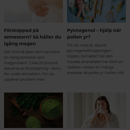
och varför är de så viktiga?
huvudvärk eller yrsel.
produktion av könshormoner
balanseras. Hos män ökar
testosteronnivåerna Hos kvinnor
balanseras östrogenet Detta
bidrar till förbättrad träning, ökad
Förstoppad på
Pycnogenol – hjälp när
uthållighet, bättre sexuell lust och
semestern? Så håller du
pollen yr?
funktion. Njutning och
igång magen
tillfredsställelse med saffran
Tid vår, varje år, skjuter
Saffransextraktet stärker
pycnogenolförsäljningen i
Det finns få saker som kan störa
nervsystemet och påverkar vårt
höjden. Extraktet från den
en härlig semester som
belöningssystem, där serotonin
franska strandtallen har blivit en
magproblem. Cirka 20 procent
och dopamin spelar en central
räddare i nöden för många
besväras av förstoppning – ännu
roll. Detta kan bidra till förbättrat
svenskar då pollen yr i luften. Här
fler under semestern. Om du
humör, ökad livsglädje och större
får du veta mer om extraktet och
upplever problem med
känsla av tillfredsställelse.
de studier som gjorts på
illamående, uppsvälldhet och
Effektivt vid klimakteriebesvär
allergiska symptom.
magknip så är du alltså långt ifrån
och PMS Kombinationen av
ensam. Här är tips för att hålla
KSM66 och saffran kan även
igång semestermagen.
lindra klimakteriebesvär och
PMS-symptom. Många upplever:
Ökad energi och libido Minskade
besvär kopplade till hormonella
svängningar Bättre känsla av