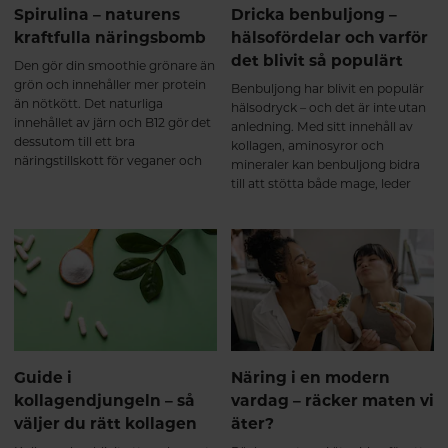
och bättre återhämtning. Efter 6
det är ett första steg mot att må
Spirulina – naturens
Dricka benbuljong –
månader Långsiktigt stöd för
bä
kraftfulla näringsbomb
hälsofördelar och varför
brosk, senor, ligament och
det blivit så populärt
muskler som en del av en aktiv
Den gör din smoothie grönare än
livsstil. Effekten är gradvis och
grön och innehåller mer protein
Benbuljong har blivit en populär
naturlig. Precis som annan
än nötkött. Det naturliga
hälsodryck – och det är inte utan
bindväv byggs kollagen upp över
innehållet av järn och B12 gör det
anledning. Med sitt innehåll av
tid, vilket gör att ett
dessutom till ett bra
kollagen, aminosyror och
multikollagen fungerar bäst som
näringstillskott för veganer och
mineraler kan benbuljong bidra
ett långsiktigt komplement till en
vegetarianer. Vi pratar om
till att stötta både mage, leder
hälsosam livsstil. Referenser:
spirulina såklart – här får du veta
och immunsystem. Här går vi
Shoulders MD, Raines RT.
mer om den fantastiska algen.
igenom vad benbuljong är, vilka
Collagen Structure and Stability.
hälsofördelar det finns och varför
Annual Review of Biochemistry.
allt fler väljer att dricka det
2009. Oesser S, et al. Orally
dagligen.
administered collagen peptides
accumulate in cartilage and
stimulate extracellular matrix
metabolism. Journal of Nutrition.
1999. Clark KL, et al. 24-Week
Guide i
Näring i en modern
Study on the Use of Collagen
kollagendjungeln – så
vardag – räcker maten vi
Hydrolysate as a Dietary
väljer du rätt kollagen
äter?
Supplement in Athletes with
Activity-Related Joint Pain.