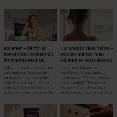
handlar inte om en snabb effekt,
samma fråga: "Är inte kollagen
kollagentyper har olika funktioner
utan om att ge kroppen rätt
bara ett annat ord för protein?"
i kroppen, vilket gör att en
byggstenar över tid. Varför välja
produkt som kombinerar flera
ett multikollagen? Ett
typer av kollagen kan erbjuda
multikollagen kombinerar
bredare stöd än ett enskilt
kollagen från flera naturliga källor
kollagen. För den som vill
och innehåller kollagen typ I, II
bibehålla rörlighet, styrka och en
och III. Eftersom kollagenet är
aktiv livsstil kan valet av kollagen
hydrolyserat bryts det ner till
därför spela stor roll.
mindre peptider som kroppen
Kollagen – därför är
Hur snabbt växer håret –
kan ta upp effektivt.
kontinuitet nyckeln till
och när märker man
Kombinationen av flera
långvariga resultat
skillnad av kosttillskott?
kollagenkällor ger dessutom en
bred aminosyraprofil som passar
Kollagen har blivit ett av de mest
Många som börjar med
kroppens olika
omtalade kosttillskotten de
kosttillskott för hår, hud och
bindvävsstrukturer. Många
senaste åren – och det är inte
naglar undrar ”När kommer jag
multikollagen är dessutom
svårt att förstå varför. Många
märka resultat?” Svaret är att
berikade med vitamin C, som
väljer att ta kollagen för hudens
kroppen jobbar i olika steg och
bidrar till normal kollagenbildning
spänst och lyster, medan andra
vissa förändringar syns snabbare
vilket har betydelse för broskets
uppskattar dess betydelse för
än andra. Regelbundenhet och
normala funktion. Helheten
leder, brosk, skelett och muskler.
tålamod är nyckeln.
spelar roll För att kroppen ska
Men något som ofta glöms bort i
kunna bilda kollagen behövs mer
diskussionen är att kollagen inte
än bara kollagenpeptider. Ett bra