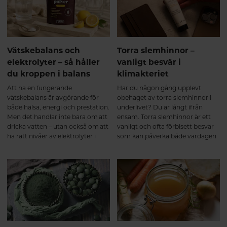
handlar om snabba lösningar. För
resultat bygger på flera faktorer:
att verkligen uppleva skillnad är
✔ Tillräckligt med vitamin C, som
kontinuitet en av de viktigaste
bidrar till normal
faktorerna.
kollagenbildning. ✔ Regelbunden
rörelse och styrketräning, som
Vätskebalans och
Torra slemhinnor –
stimulerar muskler och bindväv.
elektrolyter – så håller
vanligt besvär i
✔ Tillräckligt protein i kosten. ✔
du kroppen i balans
klimakteriet
God sömn och återhämtning.
Precis som annan vävnad i
Att ha en fungerande
Har du någon gång upplevt
kroppen byggs kollagen upp
vätskebalans är avgörande för
obehaget av torra slemhinnor i
successivt. Därför ger
både hälsa, energi och prestation.
underlivet? Du är långt ifrån
regelbunden användning under
Men det handlar inte bara om att
ensam. Torra slemhinnor är ett
flera månader bäst
dricka vatten – utan också om att
vanligt och ofta förbisett besvär
förutsättningar. Sammanfattning
ha rätt nivåer av elektrolyter i
som kan påverka både vardagen
Kollagenpeptider verkar genom
kroppen.
och livskvaliteten. Besvären kan
att både tillföra byggstenar och
uppstå i olika åldrar och livsfaser,
stimulera kroppens naturliga
men är särskilt vanliga vid
kollagenomsättning. De första
hormonella förändringar – som
veckorna Kroppen tar upp
under klimakteriet eller amning.
kollagenpeptider och påbörjar
Det handlar inte bara om
uppbyggnaden av bindväv. Efter
underlivet – även ögon och mun
2–3 månader Många upplever
kan drabbas. Att förstå varför det
ökad rörlighet, mindre stelhet
händer och vad du kan göra åt