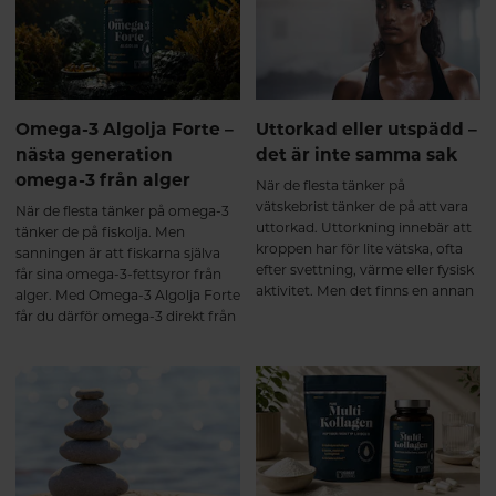
ligament. Redan från omkring
skapa goda förutsättningar för en
25-årsåldern börjar kroppens
naturlig sexlust.
egen kollagenproduktion minska,
samtidigt som nedbrytningen
gradvis ökar. Ålder, fysisk
belastning, stillasittande, stress
Omega-3 Algolja Forte –
Uttorkad eller utspädd –
och andra livsstilsfaktorer kan
nästa generation
det är inte samma sak
också påverka kroppens
omega-3 från alger
kollagenbalans¹. Resultatet blir
När de flesta tänker på
att bindväven successivt förlorar
vätskebrist tänker de på att vara
När de flesta tänker på omega-3
en del av sin styrka och elasticitet,
uttorkad. Uttorkning innebär att
tänker de på fiskolja. Men
vilket kan bidra till att kroppen
kroppen har för lite vätska, ofta
sanningen är att fiskarna själva
känns stelare och
efter svettning, värme eller fysisk
får sina omega-3-fettsyror från
återhämtningen tar längre tid.
aktivitet. Men det finns en annan
alger. Med Omega-3 Algolja Forte
Vad händer när du tar ett
sida av myntet som få pratar om:
får du därför omega-3 direkt från
multikollagen? De flesta
att bli utspädd.
den ursprungliga källan – i en
multikollagen innehåller
ovanligt hög koncentration och
hydrolyserade kollagenpeptider.
dessutom i den eftertraktade
Det innebär att kollagenet redan
triglyceridformen.
brutits ner till mindre peptider
som tas upp effektivt i
tunntarmen. Efter upptaget
transporteras kollagenpeptiderna