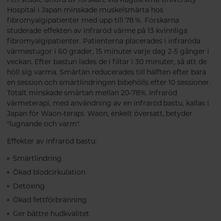
Hospital i Japan minskade muskelsmärta hos
fibromyalgipatienter med upp till 78 %. Forskarna
studerade effekten av infraröd värme på 13 kvinnliga
fibromyalgipatienter. Patienterna placerades i infraröda
värmestugor i 60 grader, 15 minuter varje dag 2-5 gånger i
veckan. Efter bastun lades de i filtar i 30 minuter, så att de
höll sig varma. Smärtan reducerades till hälften efter bara
en session och smärtlindringen bibehölls efter 10 sessioner.
Totalt minskade smärtan mellan 20-78%. Infraröd
värmeterapi, med användning av en infraröd bastu, kallas i
Japan för Waon-terapi. Waon, enkelt översatt, betyder
"lugnande och varm".
Effekter av infraröd bastu:
Smärtlindring
Ökad blodcirkulation
Detoxing
Ökad fettförbränning
Ger bättre hudkvalitet