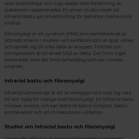
utan biverkningar och inga skador eller försämring av
sjukdomen rapporterades. En annan studie visade att
infraröd bastu ger smärtlindring för patienter med kronisk
smärta.
Fibromyalgi är ett syndrom (FMS) som kännetecknas av
utbredd smärta i muskler och senfästen som är djup, värker
och sprider sig till olika delar av kroppen. Trötthet och
sömnproblem är en direkt följd av detta. Det finns inget
botemedel, men det finns behandling som kan minska
smärtan.
Infraröd bastu och fibromyalgi
Infraröd värmeterapi är ett av verktygen och visar sig vara
till stor hjälp för många med fibromyalgi. En infraröd bastu
minskar smärta, och kan bidra till bättre rörlighet, bättre
sömnkvalitet och att minska stress vid behov.
Studier om infraröd bastu och fibromyalgi
I en studie utförd av forskare vid Kagoshima University