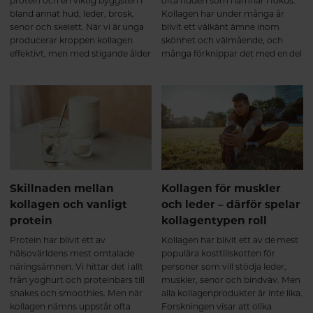
protein och en viktig byggsten i
ofta huden som hamnar i fokus.
visat att kollagenpeptider, i
bland annat hud, leder, brosk,
Kollagen har under många år
kombination med styrketräning,
senor och skelett. När vi är unga
blivit ett välkänt ämne inom
kan stödja muskelmassa och
producerar kroppen kollagen
skönhet och välmående, och
styrkeutveckling. Detta tros
effektivt, men med stigande ålder
många förknippar det med en del
framför allt bero på att kollagen
börjar den naturliga
av kroppens naturliga struktur.
bidrar med viktiga aminosyror till
produktionen gradvis minska.
Men kollagen är faktiskt så
bindväven som omger och
För många blir förändringarna
mycket mer än så.
stödjer musklerna⁵. Efter 6
mer märkbara efter 40 års ålder,
månader – långsiktigt stöd för
då kroppens förmåga att bilda
muskler och leder Kollagen
nytt kollagen inte längre håller
omsätts långsamt i kroppen,
samma takt som tidigare.
vilket gör att kontinuitet är viktig.
Vid regelbundet intag under flera
månader visar forskning att
Skillnaden mellan
Kollagen för muskler
kollagen kan bidra till en fortsatt
kollagen och vanligt
och leder – därför spelar
positiv utveckling av broskets
protein
kollagentypen roll
och bindvävens kvalitet samt ge
ett långsiktigt stöd för
Protein har blivit ett av
Kollagen har blivit ett av de mest
ledfunktionen⁶. Många upplever
hälsovärldens mest omtalade
populära kosttillskotten för
då att kroppen känns: ✔ mer
näringsämnen. Vi hittar det i allt
personer som vill stödja leder,
rörlig ✔ stabilare i lederna ✔
från yoghurt och proteinbars till
muskler, senor och bindväv. Men
bättre rustad för både träning
shakes och smoothies. Men när
alla kollagenprodukter är inte lika.
och vardagens belastning Det
kollagen nämns uppstår ofta
Forskningen visar att olika