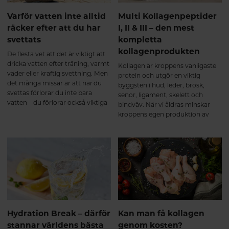
via blodet till olika vävnader i
kroppen. Forskning visar att vissa
Varför vatten inte alltid
Multi Kollagenpeptider
av dessa bioaktiva peptider inte
räcker efter att du har
I, II & III – den mest
bara fungerar som byggstenar,
svettats
kompletta
utan även kan fungera som
signalmolekyler som stimulerar
kollagenprodukten
De flesta vet att det är viktigt att
kroppens egen
dricka vatten efter träning, varmt
Kollagen är kroppens vanligaste
kollagenomsättning i bindväven².
väder eller kraftig svettning. Men
protein och utgör en viktig
Ett multikollagen innehåller
det många missar är att när du
byggsten i hud, leder, brosk,
kollagenpeptider från flera
svettas förlorar du inte bara
senor, ligament, skelett och
naturliga källor och
vatten – du förlorar också viktiga
bindväv. När vi åldras minskar
kollagentyper. När peptiderna
mineraler, så kallade elektrolyter.
kroppens egen produktion av
tagits upp används de där
kollagen, vilket gör att många
kroppen har behov av dem – till
väljer att komplettera kosten
exempel i brosk, senor, ligament
med kollagentillskott. Alla
och annan bindväv. De första
kollagenprodukter är dock inte
veckorna – kroppen börjar bygga
lika kompletta.
upp Under de första veckorna
sker förändringarna framför allt
på cellnivå. Kollagenpeptiderna
används som byggmaterial
samtidigt som kroppens bindväv
Hydration Break – därför
Kan man få kollagen
kontinuerligt förnyas. Kroppen
omsätter ständigt kollagen, och
stannar världens bästa
genom kosten?