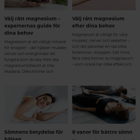
Välj rätt magnesium –
Välj rätt magnesium
experternas guide för
efter dina behov
dina behov
Magnesium är viktigt för våra
muskler, nerver och skelettet –
Magnesium är ett viktigt mineral
och det påverkar en rad olika
för kroppen – det hjälper muskler,
funktioner i kroppen. Det finns
nerver och energinivåer att
flera olika former av magnesium
fungera som de ska. Men alla
– som också har olika effekt och
magnesiumtillskott är inte
tas upp olika bra i kroppen. Här
likadana. Olika former och
får du lära dig mer om de olika
tillsatta ingredienser gör att vissa
formerna och vi guidar dig till rätt
varianter passar bättre beroende
produkt efter dina behov.
på vad just du behöver. Här går vi
igenom fyra populära alternativ
så du lättare kan välja rätt.
Sömnens betydelse för
8 vanor för bättre sömn
hälsan