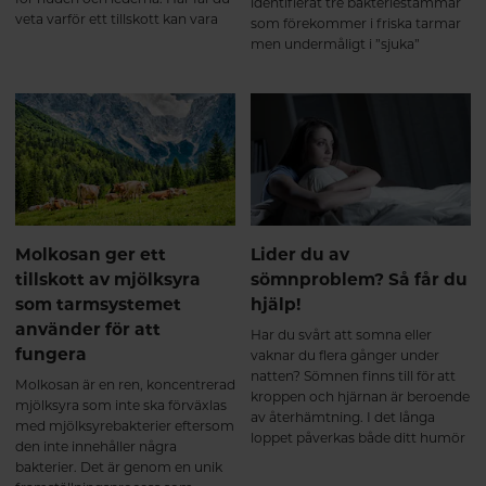
identifierat tre bakteriestammar
veta varför ett tillskott kan vara
som förekommer i friska tarmar
bra och vad du ska tänka på när
men undermåligt i ”sjuka”
du väljer kollagentillskott.
tarmar. Här får du veta mer om
vad dessa mjölksyrabakterier kan
göra för din tarm.
Molkosan ger ett
Lider du av
tillskott av mjölksyra
sömnproblem? Så får du
som tarmsystemet
hjälp!
använder för att
Har du svårt att somna eller
fungera
vaknar du flera gånger under
natten? Sömnen finns till för att
Molkosan är en ren, koncentrerad
kroppen och hjärnan är beroende
mjölksyra som inte ska förväxlas
av återhämtning. I det långa
med mjölksyrebakterier eftersom
loppet påverkas både ditt humör
den inte innehåller några
och allmänna mående av
bakterier. Det är genom en unik
sömnbesvär.