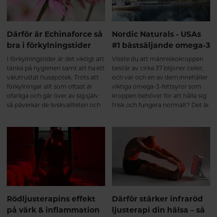
Därför är Echinaforce så
Nordic Naturals - USAs
bra i förkylningstider
#1 bästsäljande omega-3
I förkylningstider är det viktigt att
Visste du att människokroppen
tänka på hygienen samt att ha ett
består av cirka 37 biljoner celler,
välutrustat husapotek. Trots att
och var och en av dem innehåller
förkylningar allt som oftast är
viktiga omega-3-fettsyror som
ofarliga och går över av sig själv
kroppen behöver för att hålla sig
så påverkar de livskvaliteten och
frisk och fungera normalt? Det är
orsakar stor sjukfrånvaro. I
sant. Häng med så får du läsa
genomsnitt tar det 7-10 dagar att
mer om USAs bästsäljande
bli frisk, med Echinaforce kan du
omega-3-varumärke.
både minska risken att drabbas
och lindra symptomen om
oturen är framme.
Rödljusterapins effekt
Därför stärker infraröd
på värk & inflammation
ljusterapi din hälsa – så