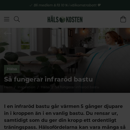
Bli medlem & få 10 % i välkomstrabatt 💚
Hälsa
Så fungerar infraröd bastu
Hem
Inspiration
Hälsa
Så fungerar infraröd bastu
I en infraröd bastu går värmen 5 gånger djupare
in i kroppen än i en vanlig bastu. Du rensar ur,
samtidigt som du ger din kropp ett ordentligt
träningspass. Hälsofördelarna kan vara många så