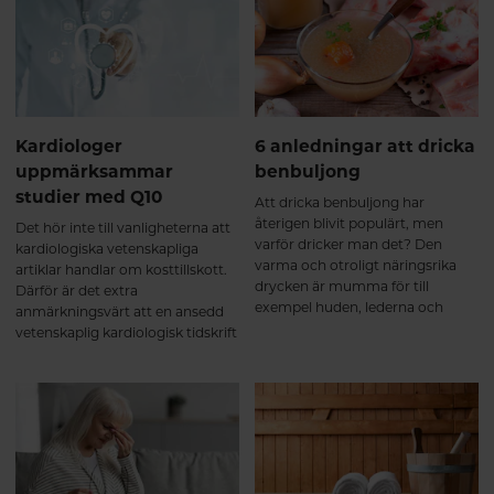
människor.
inom forskningen. Här får du veta
mer om antioxidanten
astaxanthin.
Kardiologer
6 anledningar att dricka
uppmärksammar
benbuljong
studier med Q10
Att dricka benbuljong har
återigen blivit populärt, men
Det hör inte till vanligheterna att
varför dricker man det? Den
kardiologiska vetenskapliga
varma och otroligt näringsrika
artiklar handlar om kosttillskott.
drycken är mumma för till
Därför är det extra
exempel huden, lederna och
anmärkningsvärt att en ansedd
sömnen. Här får du veta mer om
vetenskaplig kardiologisk tidskrift
dess innehåll och varför du ska
nyligen publicerade en artikel om
dricka benbuljongen.
det vitaminliknande ämnet
coenzym Q10. I flera av de
publicerade studierna som
omnämns i artikeln användes
Pharma Nords biotillgängliga
Q10-formula.