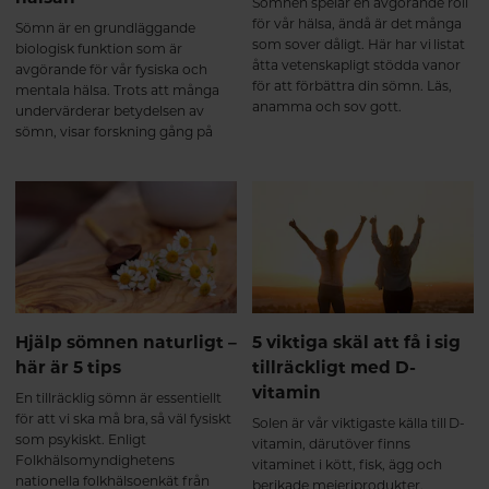
Sömnen spelar en avgörande roll
för vår hälsa, ändå är det många
Sömn är en grundläggande
som sover dåligt. Här har vi listat
biologisk funktion som är
åtta vetenskapligt stödda vanor
avgörande för vår fysiska och
för att förbättra din sömn. Läs,
mentala hälsa. Trots att många
anamma och sov gott.
undervärderar betydelsen av
sömn, visar forskning gång på
gång att kvalitetssömn är lika
viktig för vår hälsa som rätt kost
och regelbunden motion. I den
här artikeln går vi igenom varför
sömn är så viktig och hur brist på
sömn kan påverka både kropp
och sinne.
Hjälp sömnen naturligt –
5 viktiga skäl att få i sig
här är 5 tips
tillräckligt med D-
vitamin
En tillräcklig sömn är essentiellt
för att vi ska må bra, så väl fysiskt
Solen är vår viktigaste källa till D-
som psykiskt. Enligt
vitamin, därutöver finns
Folkhälsomyndighetens
vitaminet i kött, fisk, ägg och
nationella folkhälsoenkät från
berikade mejeriprodukter.