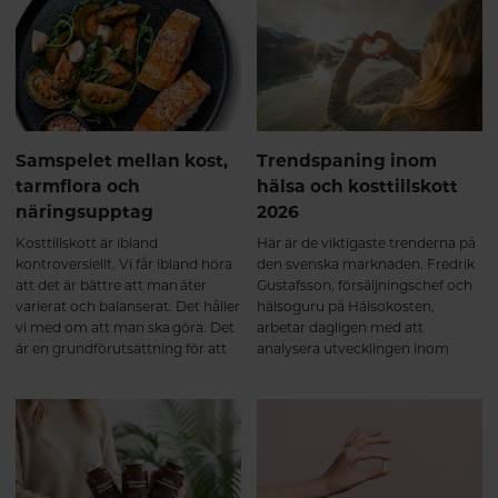
handlar därför inte om “perfekta
nivåer”, utan om samspel, rytm
och anpassning över tid.
Samspelet mellan kost,
Trendspaning inom
tarmflora och
hälsa och kosttillskott
näringsupptag
2026
Kosttillskott är ibland
Här är de viktigaste trenderna på
kontroversiellt. Vi får ibland höra
den svenska marknaden. Fredrik
att det är bättre att man äter
Gustafsson, försäljningschef och
varierat och balanserat. Det håller
hälsoguru på Hälsokosten,
vi med om att man ska göra. Det
arbetar dagligen med att
är en grundförutsättning för att
analysera utvecklingen inom
må bra, men vi tror inte på att det
hälsa, kosttillskott och
behöver vara antingen eller. Häng
konsumentbeteenden. Med
med så ska vi dela ett av de bästa
fingret på pulsen delar han här
hälsohacken vi vet för att
sin trendspaning – sex tydliga
optimalt tillgodogöra dig
trender som formar
näringen från den mat du äter.
kosttillskottsmarknaden i Sverige
2026.