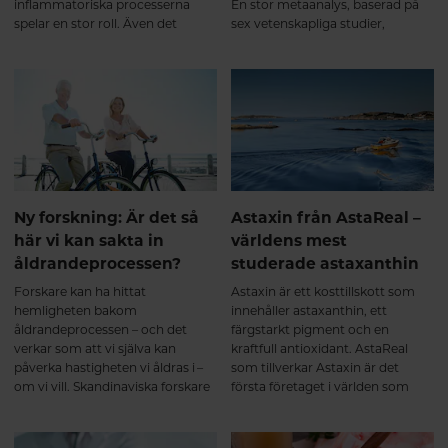
inflammatoriska processerna
En stor metaanalys, baserad på
spelar en stor roll. Även det
sex vetenskapliga studier,
påskyndade läkandet gör skillnad
undersökte just hjärnans
då det faktiskt är en kortare
kognitiva funktioner hos unga
period som kroppen behöver
och friska personer som
försvara sig med smärta.
behandlas med rödljusterapi och
Rödljusterapi har effekt på
resultaten var intressanta.
kronisk smärta som orsakas av
något annat än en akut skada.
Ny forskning: Är det så
Astaxin från AstaReal –
här vi kan sakta in
världens mest
åldrandeprocessen?
studerade astaxanthin
Forskare kan ha hittat
Astaxin är ett kosttillskott som
hemligheten bakom
innehåller astaxanthin, ett
åldrandeprocessen – och det
färgstarkt pigment och en
verkar som att vi själva kan
kraftfull antioxidant. AstaReal
påverka hastigheten vi åldras i –
som tillverkar Astaxin är det
om vi vill. Skandinaviska forskare
första företaget i världen som
har återigen visat hur
kommersiellt producerar
kombinationen av de två ämnena
astaxanthin – och deras
selen och Q10 gynnar äldre
astaxanthin är även ledande