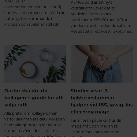
NAD+ (eller
KSM66 Gold är ett nytt
till att reglera hormonaktiveten
nikotinamidadenindinukleotid)
kosttillskott utvecklat av
samt nervsystemets normala
har mycket gemensamt, båda är
Medicine Garden som
funktion.
naturligt förekommande i
kombinerar KSM66 med Affron,
kroppen och spelar en roll i din
världens mest studerade saffran.
energiproduktion. De båda
Resultatet är ett kosttillskott med
näringsämnena minskar också
kliniskt säkerställd effekt vid
med stigande ålder. Här får du
hormonell obalans, utmattning,
veta mer om Q10 och NAD+ och
sömnproblem och sexuell olust.
hur du kan bibehålla hälsosamma
nivåer för ett hälsosamt åldrande.
Därför ska du äta
Studier visar: 3
kollagen + guide för att
bakteriestammar
välja rätt
hjälper vid IBS, gasig, lös
eller trög mage
Alla pratar om kollagen, men
varför ska man äta det? Kollagen
Tarmfloran påverkar hur din
är ett viktigt protein för flera av
mage mår, och mer än så.
kroppens vävnader – inte minst
Genom forskning har man
för huden och lederna. Här får du