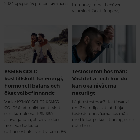
2024 uppger 45 procent av vuxna
Immunsystemet behöver
svenskar att de har sömnbesvär.
vitaminet för att fungera,
Här tipsar vi om naturliga sätt att
dessutom har man sett ett
hjälpa sömnen på traven.
samband mellan låga nivåer av
D-vitamin och symptom på
depression. Här får du veta mer
om varför det är så viktigt att
tillgodose sitt behov av D-
vitamin.
KSM66 GOLD –
Testosteron hos män:
kosttillskott för energi,
Vad det är och hur du
hormonell balans och
kan öka nivåerna
ökat välbefinnande
naturligt
Vad är KSM66 GOLD? KSM66
Lågt testosteron? Här tipsar vi
GOLD* är ett unikt kosttillskott
om 7 naturliga sätt att höja
som kombinerar KSM66®
testosteronnivåerna hos män –
ashwagandha, ett av världens
med fokus på kost, träning, sömn
mest välstuderade
och stress.
saffransextrakt, samt vitamin B6
(i formen pyridoxal-5-fosfat, P-5-