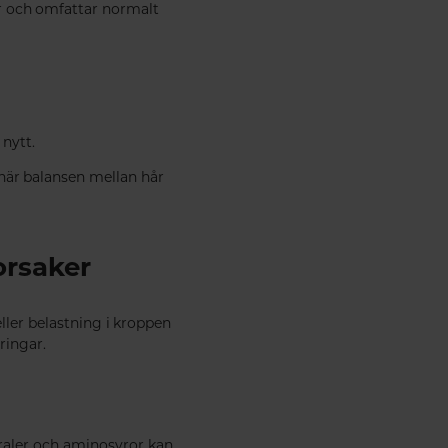
år och omfattar normalt
 nytt.
 när balansen mellan hår
orsaker
ller belastning i kroppen
ringar.
eraler och aminosyror kan