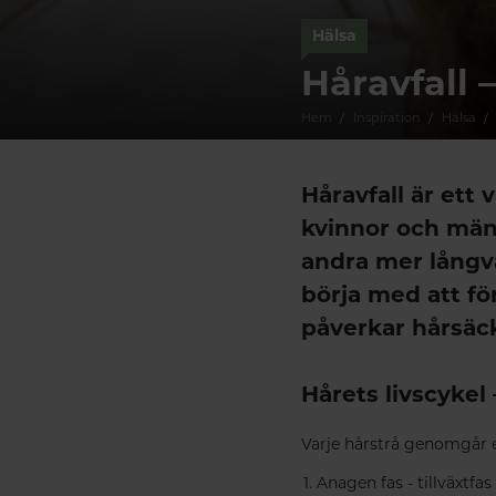
Hälsa
Håravfall 
Hem
Inspiration
Hälsa
Håravfall är ett
kvinnor och män i 
andra mer långva
börja med att fö
påverkar hårsäc
Hårets livscykel
Varje hårstrå genomgår e
Anagen fas - tillväxtfas