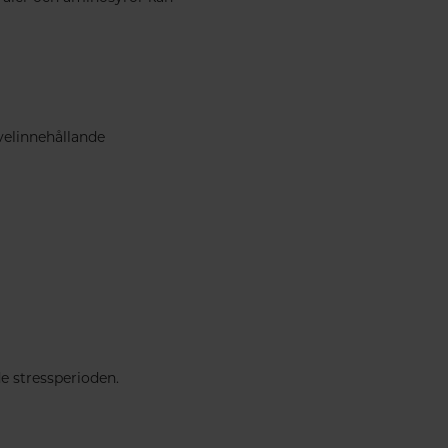
avelinnehållande
de stressperioden.