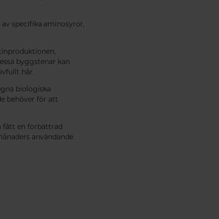
l av specifika aminosyror,
tinproduktionen,
 dessa byggstenar kan
vfullt hår.
 egna biologiska
e behöver för att
 fått en förbättrad
6 månaders användande.