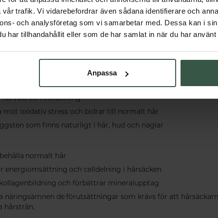
vår trafik. Vi vidarebefordrar även sådana identifierare och anna
ämnen för hårhälsa
nnons- och analysföretag som vi samarbetar med. Dessa kan i sin
har tillhandahållit eller som de har samlat in när du har använt 
– svavelhaltiga aminosyror som utgör kärnan i keratinets strukt
n) – en naturlig svavelkälla som stödjer bindväv, hår och nagla
Anpassa
l hårväxt och celldelning
 mot oxidativ stress och bidrar till normalt hår
byggsten som finns naturligt i hår, hud och naglar
bibehålla normalt hår
ör energiomsättning och celldelning i hårsäcken
 kollagenbildning och förbättrar mineralupptag
a näringsämnen de förutsättningar som krävs för att hårsäckar
a hårstrån.