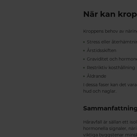
När kan krop
Kroppens behov av näring
Stress eller återhämtn
Årstidsskiften
Graviditet och hormone
Restriktiv kosthållning
Åldrande
I dessa faser kan det vara
hud och naglar.
Sammanfattnin
Håravfall är sällan ett is
hormonella signaler, när
viktiga byggstenar minska