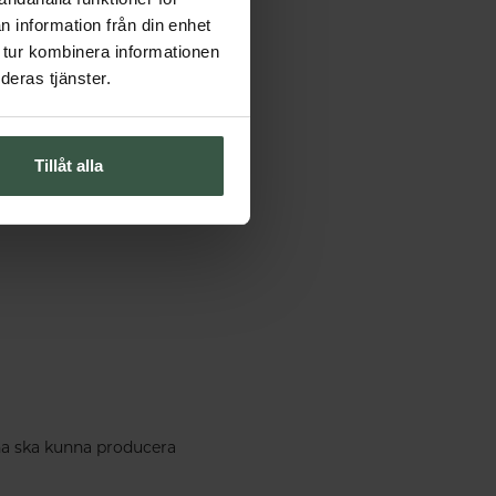
n information från din enhet
 tur kombinera informationen
deras tjänster.
ur
r
Tillåt alla
na ska kunna producera