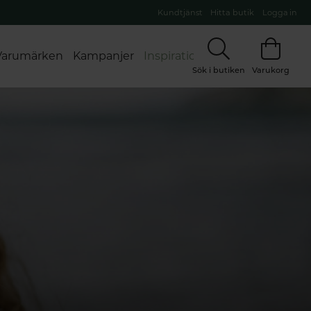
Kundtjänst
Hitta butik
Logga in
Varumärken
Kampanjer
Inspiration
Sök i butiken
Varukorg