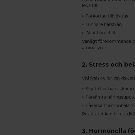
leda till:
Förkortad tillväxtfas
Tunnare hårstrån
Ökat håravfall
Vanligt förekommande bris
aminosyror.
2. Stress och be
Vid fysisk eller psykisk 
Skjuta fler hårsäckar in 
Försämra näringsuppt
Påverka hormonbalans
Resultatet kan bli ett di
3. Hormonella fö