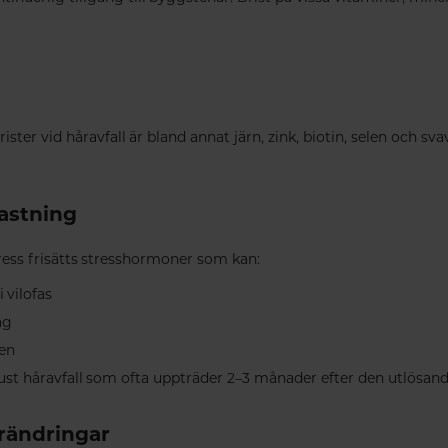
ter vid håravfall är bland annat järn, zink, biotin, selen och sv
lastning
stress frisätts stresshormoner som kan:
i vilofas
ag
en
ffust håravfall som ofta uppträder 2–3 månader efter den utlösan
rändringar