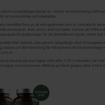
 håret huvudsakligen består av – kräver en kontinuerlig tillförse
ör att kunna bildas och bibehållas.
als
innehåller flera av de näringsämnen som är centrala för kera
nde aminosyror, kisel, biotin, zink och selen. Genom att tillföra
kapa goda förutsättningar för att bibehålla ett tjockt, starkt och li
 snabbt eller isolerat, utan genom långsiktigt stöd till kroppens
ng, balans och återhämtning får hårsäckarna de förutsättningar d
n och ut.
 se resultat på sina naglar (ofta efter 2 till 3 månader) när man
d & naglar och så kommer effekten på håret gradvis efter 3 till 