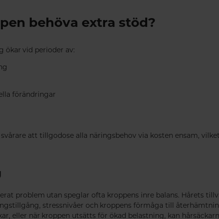
pen behöva extra stöd?
 ökar vid perioder av:
ing
lla förändringar
 svårare att tillgodose alla näringsbehov via kosten ensam, vilket
g
olerat problem utan speglar ofta kroppens inre balans. Hårets till
ingstillgång, stressnivåer och kroppens förmåga till återhämtnin
r, eller när kroppen utsätts för ökad belastning, kan hårsäckarn