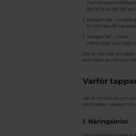
Den aktiva tillväxtfase
80–90 % av allt hår på 
Katagen fas - övergång
En kort fas där hårsäcke
Telogen fas - vilofas
Håret sitter kvar men vä
Det är normalt att tappa 
som faller av och nytt hå
Varför tappa
Hår är en vävnad som krop
omfördelas resurser till v
1. Näringsbrist
Hårproduktion kräver kont