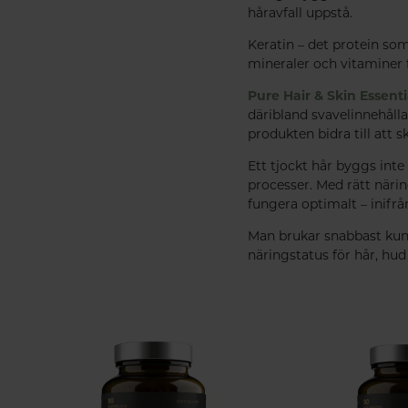
håravfall uppstå.
Keratin – det protein som
mineraler och vitaminer f
Pure Hair & Skin Essenti
däribland svavelinnehålla
produkten bidra till att s
Ett tjockt hår byggs inte
processer. Med rätt näri
fungera optimalt – inifrå
Man brukar snabbast kunna
näringstatus för hår, hu