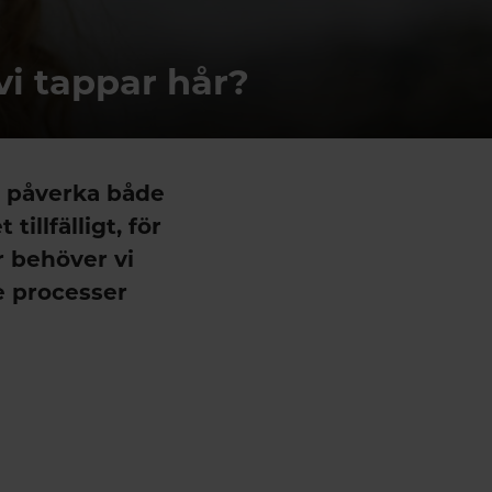
vi tappar hår?
an påverka både
tillfälligt, för
r behöver vi
e processer