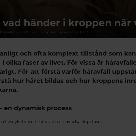
– vad händer i kroppen när 
Håravfall – vad händer i kroppen när vi tappar hår?
 vanligt och ofta komplext tillstånd som k
olika faser av livet. För vissa är håravfallet 
rigt. För att förstå varför håravfall uppstå
rstå hur håret bildas och hur kroppens inr
karna.
 – en dynamisk process
n livscykel som består av tre huvudsakliga faser: