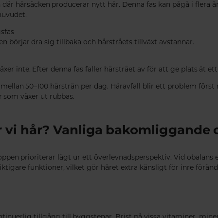
n där hårsäcken producerar nytt hår. Denna fas kan pågå i flera 
huvudet.
sfas
n börjar dra sig tillbaka och hårstråets tillväxt avstannar.
xer inte. Efter denna fas faller hårstrået av för att ge plats åt ett
mellan 50–100 hårstrån per dag. Håravfall blir ett problem först
r som växer ut rubbas.
r vi hår? Vanliga bakomliggande 
pen prioriterar lågt ur ett överlevnadsperspektiv. Vid obalans e
iktigare funktioner, vilket gör håret extra känsligt för inre föränd
inuerlig tillgång till byggstenar. Brist på vissa vitaminer, min