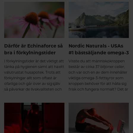
samverkar och har givit
Echinaforce status som
läkemedel vid förkylning.
Därför är Echinaforce så
Nordic Naturals - USAs
bra i förkylningstider
#1 bästsäljande omega-3
I förkylningstider är det viktigt att
Visste du att människokroppen
tänka på hygienen samt att ha ett
består av cirka 37 biljoner celler,
välutrustat husapotek. Trots att
och var och en av dem innehåller
förkylningar allt som oftast är
viktiga omega-3-fettsyror som
ofarliga och går över av sig själv
kroppen behöver för att hålla sig
så påverkar de livskvaliteten och
frisk och fungera normalt? Det är
orsakar stor sjukfrånvaro. I
sant. Häng med så får du läsa
genomsnitt tar det 7-10 dagar att
mer om USAs bästsäljande
bli frisk, med Echinaforce kan du
omega-3-varumärke.
både minska risken att drabbas
och lindra symptomen om
oturen är framme.