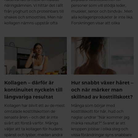
då att kroppen känns: ✔ mer
näringsämnen. Vi hittar det i allt
personer som vill stödja leder,
rörlig ✔ stabilare i lederna ✔
från yoghurt och proteinbars till
muskler, senor och bindväv. Men
bättre rustad för både träning
shakes och smoothies. Men när
alla kollagenprodukter är inte lika.
och vardagens belastning Det
kollagen nämns uppstår ofta
Forskningen visar att olika
handlar inte om en snabb effekt,
samma fråga: "Är inte kollagen
kollagentyper har olika funktioner
utan om att ge kroppen rätt
bara ett annat ord för protein?"
i kroppen, vilket gör att en
byggstenar över tid. Varför välja
produkt som kombinerar flera
ett multikollagen? Ett
typer av kollagen kan erbjuda
multikollagen kombinerar
bredare stöd än ett enskilt
kollagen från flera naturliga källor
kollagen. För den som vill
och innehåller kollagen typ I, II
bibehålla rörlighet, styrka och en
och III. Eftersom kollagenet är
aktiv livsstil kan valet av kollagen
hydrolyserat bryts det ner till
därför spela stor roll.
mindre peptider som kroppen
Kollagen – därför är
Hur snabbt växer håret –
kan ta upp effektivt.
kontinuitet nyckeln till
och när märker man
Kombinationen av flera
långvariga resultat
skillnad av kosttillskott?
kollagenkällor ger dessutom en
bred aminosyraprofil som passar
Kollagen har blivit ett av de mest
Många som börjar med
kroppens olika
omtalade kosttillskotten de
kosttillskott för hår, hud och
bindvävsstrukturer. Många
senaste åren – och det är inte
naglar undrar ”När kommer jag
multikollagen är dessutom
svårt att förstå varför. Många
märka resultat?” Svaret är att
berikade med vitamin C, som
väljer att ta kollagen för hudens
kroppen jobbar i olika steg och
bidrar till normal kollagenbildning
spänst och lyster, medan andra
vissa förändringar syns snabbare