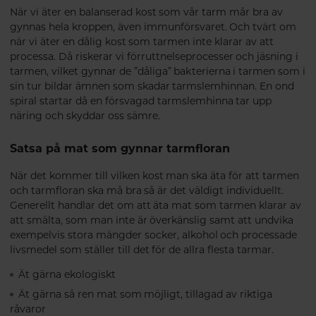
När vi äter en balanserad kost som vår tarm mår bra av
gynnas hela kroppen, även immunförsvaret. Och tvärt om
när vi äter en dålig kost som tarmen inte klarar av att
processa. Då riskerar vi förruttnelseprocesser och jäsning i
tarmen, vilket gynnar de ”dåliga” bakterierna i tarmen som i
sin tur bildar ämnen som skadar tarmslemhinnan. En ond
spiral startar då en försvagad tarmslemhinna tar upp
näring och skyddar oss sämre.
Satsa på mat som gynnar tarmfloran
När det kommer till vilken kost man ska äta för att tarmen
och tarmfloran ska må bra så är det väldigt individuellt.
Generellt handlar det om att äta mat som tarmen klarar av
att smälta, som man inte är överkänslig samt att undvika
exempelvis stora mängder socker, alkohol och processade
livsmedel som ställer till det för de allra flesta tarmar.
Ät gärna ekologiskt
Ät gärna så ren mat som möjligt, tillagad av riktiga
råvaror