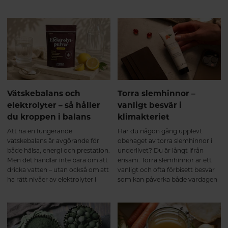
vilket har betydelse för broskets
uppskattar dess betydelse för
än andra. Regelbundenhet och
normala funktion. Helheten
leder, brosk, skelett och muskler.
tålamod är nyckeln.
spelar roll För att kroppen ska
Men något som ofta glöms bort i
kunna bilda kollagen behövs mer
diskussionen är att kollagen inte
än bara kollagenpeptider. Ett bra
handlar om snabba lösningar. För
resultat bygger på flera faktorer:
att verkligen uppleva skillnad är
✔ Tillräckligt med vitamin C, som
kontinuitet en av de viktigaste
bidrar till normal
faktorerna.
kollagenbildning. ✔ Regelbunden
rörelse och styrketräning, som
Vätskebalans och
Torra slemhinnor –
stimulerar muskler och bindväv.
elektrolyter – så håller
vanligt besvär i
✔ Tillräckligt protein i kosten. ✔
du kroppen i balans
klimakteriet
God sömn och återhämtning.
Precis som annan vävnad i
Att ha en fungerande
Har du någon gång upplevt
kroppen byggs kollagen upp
vätskebalans är avgörande för
obehaget av torra slemhinnor i
successivt. Därför ger
både hälsa, energi och prestation.
underlivet? Du är långt ifrån
regelbunden användning under
Men det handlar inte bara om att
ensam. Torra slemhinnor är ett
flera månader bäst
dricka vatten – utan också om att
vanligt och ofta förbisett besvär
förutsättningar. Sammanfattning
ha rätt nivåer av elektrolyter i
som kan påverka både vardagen
Kollagenpeptider verkar genom
kroppen.
och livskvaliteten. Besvären kan
att både tillföra byggstenar och
uppstå i olika åldrar och livsfaser,
stimulera kroppens naturliga
men är särskilt vanliga vid
kollagenomsättning. De första
hormonella förändringar – som
veckorna Kroppen tar upp
under klimakteriet eller amning.