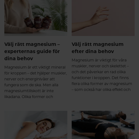
med så ska vi dela ett av de bästa
fingret på pulsen delar han här
hälsohacken vi vet för att
sin trendspaning – sex tydliga
optimalt tillgodogöra dig
trender som formar
näringen från den mat du äter.
kosttillskottsmarknaden i Sverige
2026.
Välj rätt magnesium –
Välj rätt magnesium
experternas guide för
efter dina behov
dina behov
Magnesium är viktigt för våra
muskler, nerver och skelettet –
Magnesium är ett viktigt mineral
och det påverkar en rad olika
för kroppen – det hjälper muskler,
funktioner i kroppen. Det finns
nerver och energinivåer att
flera olika former av magnesium
fungera som de ska. Men alla
– som också har olika effekt och
magnesiumtillskott är inte
tas upp olika bra i kroppen. Här
likadana. Olika former och
får du lära dig mer om de olika
tillsatta ingredienser gör att vissa
formerna och vi guidar dig till rätt
varianter passar bättre beroende
produkt efter dina behov.
på vad just du behöver. Här går vi
igenom fyra populära alternativ
så du lättare kan välja rätt.