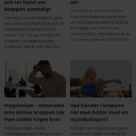
och tar hand om
om
kroppen samtidigt
D-vitamin är ett av kroppens
mest omtalade näringsämnen –
Semester betyder ledighet, god
och med god anledning. Många
mat, sena sommarkvällar och tid
förknippar det främst med
tillsammans med familj och
vinterhalvåret, men faktum är att
vänner. För många innebär det
D-vitamin spelar en viktig roll för
också att vardagens rutiner
kroppen året om. Det bidrar
förändras. Det är helt naturligt –
bland annat till immunsystemets
och precis som det ska vara.
normala funktion, normal
muskelfunktion och att bibehålla
en normal benstomme.
Magnesium – mineralen
Vad händer i kroppen
som stöttar kroppen när
när man börjar med ett
livet ställer högre krav
multikollagen?
Stressiga dagar, hårda
Kollagen är kroppens vanligaste
träningspass och många bollar i
protein och spelar en viktig roll