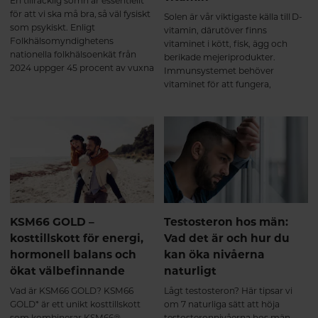
En tillräcklig sömn är essentiellt
för att vi ska må bra, så väl fysiskt
Solen är vår viktigaste källa till D-
som psykiskt. Enligt
vitamin, därutöver finns
Folkhälsomyndighetens
vitaminet i kött, fisk, ägg och
nationella folkhälsoenkät från
berikade mejeriprodukter.
2024 uppger 45 procent av vuxna
Immunsystemet behöver
svenskar att de har sömnbesvär.
vitaminet för att fungera,
Här tipsar vi om naturliga sätt att
dessutom har man sett ett
hjälpa sömnen på traven.
samband mellan låga nivåer av
D-vitamin och symptom på
depression. Här får du veta mer
om varför det är så viktigt att
tillgodose sitt behov av D-
vitamin.
KSM66 GOLD –
Testosteron hos män:
kosttillskott för energi,
Vad det är och hur du
hormonell balans och
kan öka nivåerna
ökat välbefinnande
naturligt
Vad är KSM66 GOLD? KSM66
Lågt testosteron? Här tipsar vi
GOLD* är ett unikt kosttillskott
om 7 naturliga sätt att höja
som kombinerar KSM66®
testosteronnivåerna hos män –