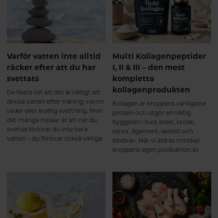
brutits ner till mindre peptider
som tas upp effektivt i
tunntarmen. Efter upptaget
transporteras kollagenpeptiderna
via blodet till olika vävnader i
kroppen. Forskning visar att vissa
Varför vatten inte alltid
Multi Kollagenpeptider
av dessa bioaktiva peptider inte
räcker efter att du har
I, II & III – den mest
bara fungerar som byggstenar,
svettats
kompletta
utan även kan fungera som
signalmolekyler som stimulerar
kollagenprodukten
De flesta vet att det är viktigt att
kroppens egen
dricka vatten efter träning, varmt
Kollagen är kroppens vanligaste
kollagenomsättning i bindväven².
väder eller kraftig svettning. Men
protein och utgör en viktig
Ett multikollagen innehåller
det många missar är att när du
byggsten i hud, leder, brosk,
kollagenpeptider från flera
svettas förlorar du inte bara
senor, ligament, skelett och
naturliga källor och
vatten – du förlorar också viktiga
bindväv. När vi åldras minskar
kollagentyper. När peptiderna
mineraler, så kallade elektrolyter.
kroppens egen produktion av
tagits upp används de där
kollagen, vilket gör att många
kroppen har behov av dem – till
väljer att komplettera kosten
exempel i brosk, senor, ligament
med kollagentillskott. Alla
och annan bindväv. De första
kollagenprodukter är dock inte
veckorna – kroppen börjar bygga
lika kompletta.
upp Under de första veckorna
sker förändringarna framför allt
på cellnivå. Kollagenpeptiderna