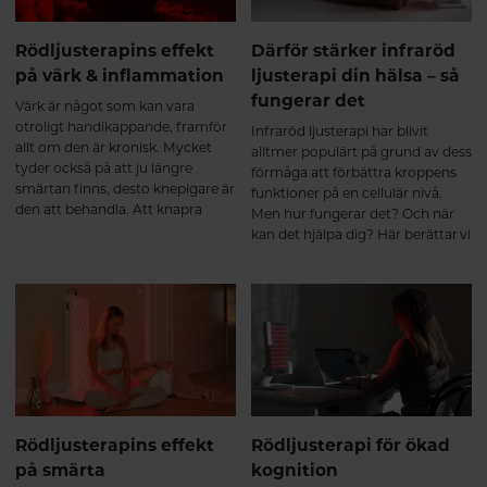
Rödljusterapins effekt
Därför stärker infraröd
på värk & inflammation
ljusterapi din hälsa – så
fungerar det
Värk är något som kan vara
otroligt handikappande, framför
Infraröd ljusterapi har blivit
allt om den är kronisk. Mycket
alltmer populärt på grund av dess
tyder också på att ju längre
förmåga att förbättra kroppens
smärtan finns, desto knepigare är
funktioner på en cellulär nivå.
den att behandla. Att knapra
Men hur fungerar det? Och när
smärtstillande under långa
kan det hjälpa dig? Här berättar vi
perioder är sällan heller en
vilka funktioner i kroppen som
lösning då läkemedlen kan sänka
påverkas av ljusterapin och hur
smärttröskeln och göra det ännu
du kan ha nytta av det.
svårare att häva smärtan. Nya
rön tyder på att ljusterapi kan
vara ett biverkningsfritt alternativ
eller komplement till andra
smärtlindrande behandlingar.
Rödljusterapins effekt
Rödljusterapi för ökad
på smärta
kognition