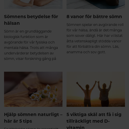
Sömnens betydelse för
8 vanor för bättre sömn
hälsan
Sömnen spelar en avgörande roll
för vår hälsa, ändå är det många
Sömn är en grundläggande
som sover dåligt. Här har vi listat
biologisk funktion som är
åtta vetenskapligt stödda vanor
avgörande för vår fysiska och
för att förbättra din sömn. Läs,
mentala hälsa. Trots att många
anamma och sov gott.
undervärderar betydelsen av
sömn, visar forskning gång på
gång att kvalitetssömn är lika
viktig för vår hälsa som rätt kost
och regelbunden motion. I den
här artikeln går vi igenom varför
sömn är så viktig och hur brist på
sömn kan påverka både kropp
och sinne.
Hjälp sömnen naturligt –
5 viktiga skäl att få i sig
här är 5 tips
tillräckligt med D-
vitamin