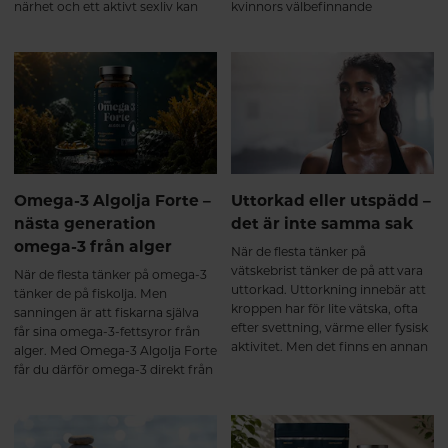
långsiktiga förändringarna.
närhet och ett aktivt sexliv kan
kvinnors välbefinnande
Kollagen är kroppens vanligaste
bidra till ökat välbefinnande,
protein och fungerar som ett
minskad stress och stärkt närhet i
viktigt byggmaterial i bland annat
relationer. Samtidigt finns det
muskler, leder, brosk, senor och
mycket du själv kan göra för att
ligament. Redan från omkring
skapa goda förutsättningar för en
25-årsåldern börjar kroppens
naturlig sexlust.
egen kollagenproduktion minska,
samtidigt som nedbrytningen
gradvis ökar. Ålder, fysisk
belastning, stillasittande, stress
Omega-3 Algolja Forte –
Uttorkad eller utspädd –
och andra livsstilsfaktorer kan
nästa generation
det är inte samma sak
också påverka kroppens
omega-3 från alger
kollagenbalans¹. Resultatet blir
När de flesta tänker på
att bindväven successivt förlorar
vätskebrist tänker de på att vara
När de flesta tänker på omega-3
en del av sin styrka och elasticitet,
uttorkad. Uttorkning innebär att
tänker de på fiskolja. Men
vilket kan bidra till att kroppen
kroppen har för lite vätska, ofta
sanningen är att fiskarna själva
känns stelare och
efter svettning, värme eller fysisk
får sina omega-3-fettsyror från
återhämtningen tar längre tid.
aktivitet. Men det finns en annan
alger. Med Omega-3 Algolja Forte
Vad händer när du tar ett
sida av myntet som få pratar om:
får du därför omega-3 direkt från
multikollagen? De flesta
att bli utspädd.
den ursprungliga källan – i en
multikollagen innehåller
ovanligt hög koncentration och
hydrolyserade kollagenpeptider.
dessutom i den eftertraktade
Det innebär att kollagenet redan
triglyceridformen.