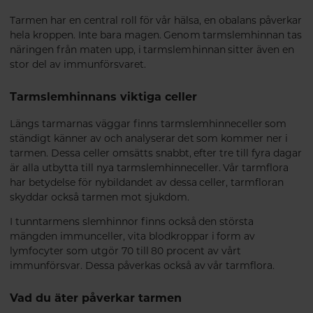
Tarmen har en central roll för vår hälsa, en obalans påverkar
hela kroppen. Inte bara magen. Genom tarmslemhinnan tas
näringen från maten upp, i tarmslemhinnan sitter även en
stor del av immunförsvaret.
Tarmslemhinnans viktiga celler
Längs tarmarnas väggar finns tarmslemhinneceller som
ständigt känner av och analyserar det som kommer ner i
tarmen. Dessa celler omsätts snabbt, efter tre till fyra dagar
är alla utbytta till nya tarmslemhinneceller. Vår tarmflora
har betydelse för nybildandet av dessa celler, tarmfloran
skyddar också tarmen mot sjukdom.
I tunntarmens slemhinnor finns också den största
mängden immunceller, vita blodkroppar i form av
lymfocyter som utgör 70 till 80 procent av vårt
immunförsvar. Dessa påverkas också av vår tarmflora.
Vad du äter påverkar tarmen