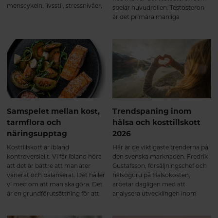
menscykeln, livsstil, stressnivåer,
spelar huvudrollen. Testosteron
näringsstatus och stora
är det primära manliga
livshändelser som graviditet och
könshormonet och påverkar en
klimakterium. Hormonell balans
rad funktioner i kroppen.
handlar därför inte om “perfekta
nivåer”, utan om samspel, rytm
och anpassning över tid.
Samspelet mellan kost,
Trendspaning inom
tarmflora och
hälsa och kosttillskott
näringsupptag
2026
Kosttillskott är ibland
Här är de viktigaste trenderna på
kontroversiellt. Vi får ibland höra
den svenska marknaden. Fredrik
att det är bättre att man äter
Gustafsson, försäljningschef och
varierat och balanserat. Det håller
hälsoguru på Hälsokosten,
vi med om att man ska göra. Det
arbetar dagligen med att
är en grundförutsättning för att
analysera utvecklingen inom
må bra, men vi tror inte på att det
hälsa, kosttillskott och
behöver vara antingen eller. Häng
konsumentbeteenden. Med