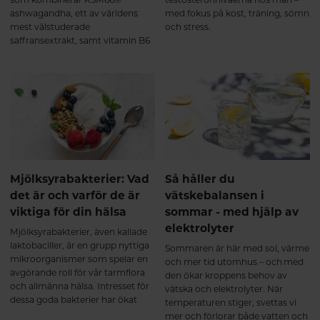
ashwagandha, ett av världens
med fokus på kost, träning, sömn
mest välstuderade
och stress.
saffransextrakt, samt vitamin B6
(i formen pyridoxal-5-fosfat, P-5-
P).Denna kombination är
framtagen för att stödja kropp
och sinne vid: Stress och
utmattning Oro och
sömnproblem Hormonell
obalans Nedsatt libido Produkten
är lika effektiv för både kvinnor
och män. Hur fungerar KSM66
GOLD? Samverkande extrakt för
Mjölksyrabakterier: Vad
Så håller du
ökad effekt. KSM66, saffran och
det är och varför de är
vätskebalansen i
B6 samverkar på olika sätt men
viktiga för din hälsa
sommar - med hjälp av
med samma mål: att återställa
elektrolyter
emotionell balans, energi och
Mjölksyrabakterier, även kallade
hormonell stabilitet. Mer ork och
laktobaciller, är en grupp nyttiga
Sommaren är här med sol, värme
inre lugn Ashwagandha (KSM66)
mikroorganismer som spelar en
och mer tid utomhus – och med
stärker kroppens motståndskraft
avgörande roll för vår tarmflora
den ökar kroppens behov av
mot stress och bidrar till
och allmänna hälsa. Intresset för
vätska och elektrolyter. När
normalisering av kortisolnivåer.
dessa goda bakterier har ökat
temperaturen stiger, svettas vi
Resultatet blir: Ökad energi och
kraftigt de senaste åren, särskilt i
mer och förlorar både vatten och