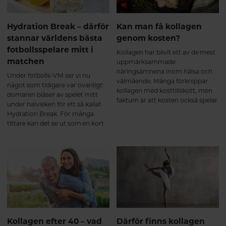
används som byggmaterial
samtidigt som kroppens bindväv
Hydration Break – därför
Kan man få kollagen
kontinuerligt förnyas. Kroppen
omsätter ständigt kollagen, och
stannar världens bästa
genom kosten?
tillskottet bidrar med aminosyror
fotbollsspelare mitt i
Kollagen har blivit ett av de mest
som glycin, prolin och
matchen
uppmärksammade
hydroxyprolin – viktiga
näringsämnena inom hälsa och
byggstenar i kollagenets struktur.
Under fotbolls-VM ser vi nu
välmående. Många förknippar
För de flesta märks ännu inga
något som tidigare var ovanligt:
kollagen med kosttillskott, men
tydliga skillnader, men kroppen
domaren blåser av spelet mitt
faktum är att kosten också spelar
har påbörjat den naturliga
under halvleken för ett så kallat
en viktig roll när det gäller
uppbyggnadsprocessen. Precis
Hydration Break. För många
kroppens kollagenomsättning.
som vid styrketräning sker
tittare kan det se ut som en kort
förändringarna gradvis. Efter 2–3
paus för att samla laget eller få
månader – nu börjar många
taktiska instruktioner. Men den
märka skillnad Efter ungefär 8–12
verkliga anledningen är betydligt
veckor börjar resultaten bli mer
viktigare än så.
påtagliga. Flera kliniska studier
visar att regelbundet intag av
kollagenpeptider kan bidra till att
stödja ledernas funktion och
minska aktivitetsrelaterad ledvärk
hos vissa personer³⁴. Många
Kollagen efter 40 – vad
Därför finns kollagen