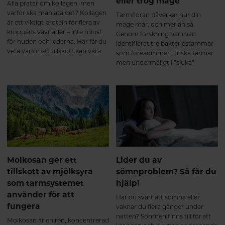
eller trög mage
Alla pratar om kollagen, men
varför ska man äta det? Kollagen
Tarmfloran påverkar hur din
är ett viktigt protein för flera av
mage mår, och mer än så.
kroppens vävnader – inte minst
Genom forskning har man
för huden och lederna. Här får du
identifierat tre bakteriestammar
veta varför ett tillskott kan vara
som förekommer i friska tarmar
bra och vad du ska tänka på när
men undermåligt i ”sjuka”
du väljer kollagentillskott.
tarmar. Här får du veta mer om
vad dessa mjölksyrabakterier kan
göra för din tarm.
Molkosan ger ett
Lider du av
tillskott av mjölksyra
sömnproblem? Så får du
som tarmsystemet
hjälp!
använder för att
Har du svårt att somna eller
fungera
vaknar du flera gånger under
natten? Sömnen finns till för att
Molkosan är en ren, koncentrerad