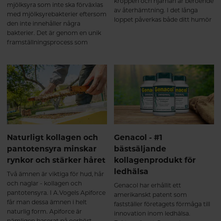
kroppen och hjärnan är beroende
mjölksyra som inte ska förväxlas
av återhämtning. I det långa
med mjölksyrebakterier eftersom
loppet påverkas både ditt humör
den inte innehåller några
och allmänna mående av
bakterier. Det är genom en unik
sömnbesvär.
framställningsprocess som
Molkosan blir till mjölksyra av
samma typ som naturligt
förekommer i en välfungerande
mage och tarm.
Naturligt kollagen och
Genacol - #1
pantotensyra minskar
bästsäljande
rynkor och stärker håret
kollagenprodukt för
ledhälsa
Två ämnen är viktiga för hud, hår
och naglar - kollagen och
Genacol har erhållit ett
pantotensyra. I A.Vogels Apiforce
amerikanskt patent som
får man dessa ämnen i helt
fastställer företagets förmåga till
naturlig form. Apiforce är
innovation inom ledhälsa.
nämligen baserat på oerhört