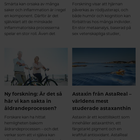
Smärta kan orsaka av många
Forskning visar att hjärnan
saker och inflammation är i regel
påverkas av rödljusterapi, och
en komponent. Därför är det
både humör och kognition kan
självklart att de minskade
förbättras hos många individer.
inflammatoriska processerna
En stor metaanalys, baserad på
spelar en stor roll. Även det
sex vetenskapliga studier,
påskyndade läkandet gör skillnad
undersökte just hjärnans
då det faktiskt är en kortare
kognitiva funktioner hos unga
period som kroppen behöver
och friska personer som
försvara sig med smärta.
behandlas med rödljusterapi och
Rödljusterapi har effekt på
resultaten var intressanta.
kronisk smärta som orsakas av
något annat än en akut skada.
Ny forskning: Är det så
Astaxin från AstaReal –
här vi kan sakta in
världens mest
åldrandeprocessen?
studerade astaxanthin
Forskare kan ha hittat
Astaxin är ett kosttillskott som
hemligheten bakom
innehåller astaxanthin, ett
åldrandeprocessen – och det
färgstarkt pigment och en
verkar som att vi själva kan
kraftfull antioxidant. AstaReal