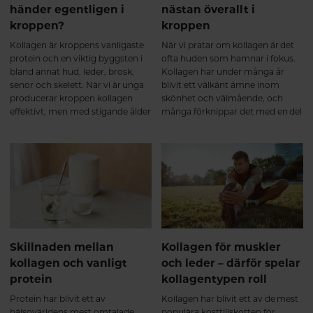
beskriver att kroppen känns: ✔
händer egentligen i
nästan överallt i
smidigare i vardagen ✔ mindre
kroppen?
kroppen
stel efter vila ✔ bättre återhämtad
efter fysisk aktivitet Hos personer
Kollagen är kroppens vanligaste
När vi pratar om kollagen är det
som tränar har forskning även
protein och en viktig byggsten i
ofta huden som hamnar i fokus.
visat att kollagenpeptider, i
bland annat hud, leder, brosk,
Kollagen har under många år
kombination med styrketräning,
senor och skelett. När vi är unga
blivit ett välkänt ämne inom
kan stödja muskelmassa och
producerar kroppen kollagen
skönhet och välmående, och
styrkeutveckling. Detta tros
effektivt, men med stigande ålder
många förknippar det med en del
framför allt bero på att kollagen
börjar den naturliga
av kroppens naturliga struktur.
bidrar med viktiga aminosyror till
produktionen gradvis minska.
Men kollagen är faktiskt så
bindväven som omger och
För många blir förändringarna
mycket mer än så.
stödjer musklerna⁵. Efter 6
mer märkbara efter 40 års ålder,
månader – långsiktigt stöd för
då kroppens förmåga att bilda
muskler och leder Kollagen
nytt kollagen inte längre håller
omsätts långsamt i kroppen,
samma takt som tidigare.
vilket gör att kontinuitet är viktig.
Vid regelbundet intag under flera
månader visar forskning att
Skillnaden mellan
Kollagen för muskler
kollagen kan bidra till en fortsatt
kollagen och vanligt
och leder – därför spelar
positiv utveckling av broskets
protein
kollagentypen roll
och bindvävens kvalitet samt ge
ett långsiktigt stöd för
Protein har blivit ett av
Kollagen har blivit ett av de mest
ledfunktionen⁶. Många upplever
hälsovärldens mest omtalade
populära kosttillskotten för