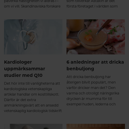
påverka hastigheten vi åldras i –
som tillverkar Astaxin är det
om vi vill. Skandinaviska forskare
första företaget i världen som
har återigen visat hur
kommersiellt producerar
kombinationen av de två ämnena
astaxanthin – och deras
selen och Q10 gynnar äldre
astaxanthin är även ledande
människor.
inom forskningen. Här får du veta
mer om antioxidanten
astaxanthin.
Kardiologer
6 anledningar att dricka
uppmärksammar
benbuljong
studier med Q10
Att dricka benbuljong har
återigen blivit populärt, men
Det hör inte till vanligheterna att
varför dricker man det? Den
kardiologiska vetenskapliga
varma och otroligt näringsrika
artiklar handlar om kosttillskott.
drycken är mumma för till
Därför är det extra
exempel huden, lederna och
anmärkningsvärt att en ansedd
sömnen. Här får du veta mer om
vetenskaplig kardiologisk tidskrift
dess innehåll och varför du ska
nyligen publicerade en artikel om
dricka benbuljongen.
det vitaminliknande ämnet
coenzym Q10. I flera av de