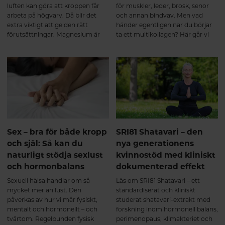
luften kan göra att kroppen får
för muskler, leder, brosk, senor
arbeta på högvarv. Då blir det
och annan bindväv. Men vad
extra viktigt att ge den rätt
händer egentligen när du börjar
förutsättningar. Magnesium är
ta ett multikollagen? Här går vi
ett av kroppens viktigaste
igenom hur hydrolyserade
mineraler och deltar i över 300
kollagenpeptider tas upp av
enzymreaktioner – från
kroppen, vad som sker under de
muskelfunktion och
första veckorna och varför
energiomsättning till nervsystem
regelbundet intag över tid kan ge
och hjärta.
de bästa förutsättningarna för en
aktiv och rörlig kropp. Från de
första veckorna till långsiktigt
stöd för muskler och leder
Intresset för kollagentillskott
Sex – bra för både kropp
SRI81 Shatavari – den
fortsätter att öka – inte bara för
och själ: Så kan du
nya generationens
hudens skull, utan också för
naturligt stödja sexlust
kvinnostöd med kliniskt
muskler, leder, senor och annan
och hormonbalans
dokumenterad effekt
bindväv. Men vad händer
egentligen i kroppen när man
Sexuell hälsa handlar om så
Läs om SRI81 Shatavari – ett
börjar ta ett multikollagen med
mycket mer än lust. Den
standardiserat och kliniskt
kollagen typ I, II och III? Här går
påverkas av hur vi mår fysiskt,
studerat shatavari-extrakt med
vi igenom vad forskningen visar –
mentalt och hormonellt – och
forskning inom hormonell balans,
från de första veckorna till de
tvärtom. Regelbunden fysisk
perimenopaus, klimakteriet och