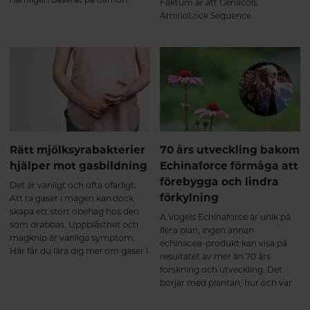
Faktum är att Genacols
näringsrik bidrottninggelé från
AminoLock Sequence
strikt kontrollerade ekologiska
Technology har erkänts som unik
biodlingar.
och skiljer sig från andra
hydrolyserade
kollagenproduktionsmetoder på
marknaden. Häng med så
berättar vi mer!
Rätt mjölksyrabakterier
70 års utveckling bakom
hjälper mot gasbildning
Echinaforce förmåga att
förebygga och lindra
Det är vanligt och ofta ofarligt.
förkylning
Att ta gaser i magen kan dock
skapa ett stort obehag hos den
A.Vogels Echinaforce är unik på
som drabbas. Uppblåsthet och
flera plan, ingen annan
magknip är vanliga symptom.
echinacea-produkt kan visa på
Här får du lära dig mer om gaser i
resultatet av mer än 70 års
magen och hur rätt
forskning och utveckling. Det
mjölksyrabakterier kan hjälpa.
börjar med plantan, hur och var
den odlas – och till sist den unika
extraktionsmetoden. Allt