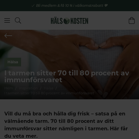
Bli medlem & få 10 % i välkomstrabatt 💚
Hälsa
I tarmen sitter 70 till 80 procent av
immunförsvaret
Hem
Inspiration
Hälsa
I tarmen sitter 70 till 80 procent av immunförsvaret
Vill du må bra och hålla dig frisk – satsa på en
välmående tarm. 70 till 80 procent av ditt
immunförsvar sitter nämligen i tarmen. Här får
du veta mer.