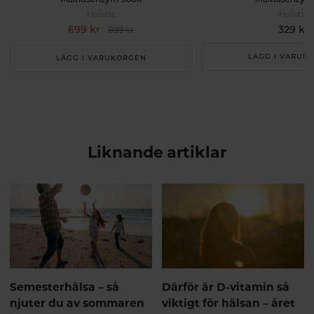
Holistic
Holistic
699 kr
329 kr
899 kr
LÄGG I VARUK
LÄGG I VARUKORGEN
Liknande artiklar
Semesterhälsa – så
Därför är D-vitamin så
njuter du av sommaren
viktigt för hälsan – året