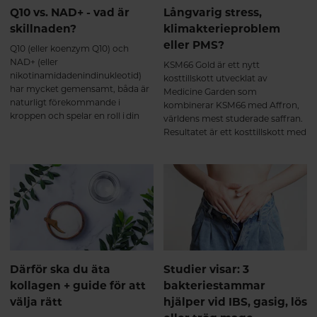
muskelmassa vid träning. Saffran
kost.
Q10 vs. NAD+ - vad är
Långvarig stress,
(Affron®) bidrar till avslappning,
skillnaden?
klimakterieproblem
emotionell balans, positiv
sinnesstämning samt förbättrad
eller PMS?
Q10 (eller koenzym Q10) och
sexlust (libido). B6 (P-5-P) bidrar
NAD+ (eller
KSM66 Gold är ett nytt
till att reglera hormonaktiveten
nikotinamidadenindinukleotid)
kosttillskott utvecklat av
samt nervsystemets normala
har mycket gemensamt, båda är
Medicine Garden som
funktion.
naturligt förekommande i
kombinerar KSM66 med Affron,
kroppen och spelar en roll i din
världens mest studerade saffran.
energiproduktion. De båda
Resultatet är ett kosttillskott med
näringsämnena minskar också
kliniskt säkerställd effekt vid
med stigande ålder. Här får du
hormonell obalans, utmattning,
veta mer om Q10 och NAD+ och
sömnproblem och sexuell olust.
hur du kan bibehålla hälsosamma
nivåer för ett hälsosamt åldrande.
Därför ska du äta
Studier visar: 3
kollagen + guide för att
bakteriestammar
välja rätt
hjälper vid IBS, gasig, lös