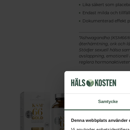
Lika säkert som placeb
Endast milda och tillfä
Dokumenterad effekt p
*Ashwagandha (KSM66®) bi
återhämtning, ork och lä
Stödjer sexuell hälsa sam
avslappning, emotionell b
reglera hormonaktiveten
Samtycke
Denna webbplats använder 
Vi använder enhetsidentifierar