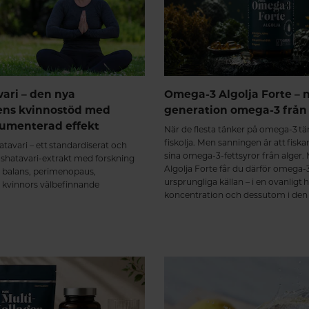
vari – den nya
Omega-3 Algolja Forte – 
ens kvinnostöd med
generation omega-3 från 
kumenterad effekt
När de flesta tänker på omega-3 tä
fiskolja. Men sanningen är att fiskar
tavari – ett standardiserat och
sina omega-3-fettsyror från alger
t shatavari-extrakt med forskning
Algolja Forte får du därför omega-3
 balans, perimenopaus,
ursprungliga källan – i en ovanligt 
h kvinnors välbefinnande
koncentration och dessutom i den 
triglyceridformen.