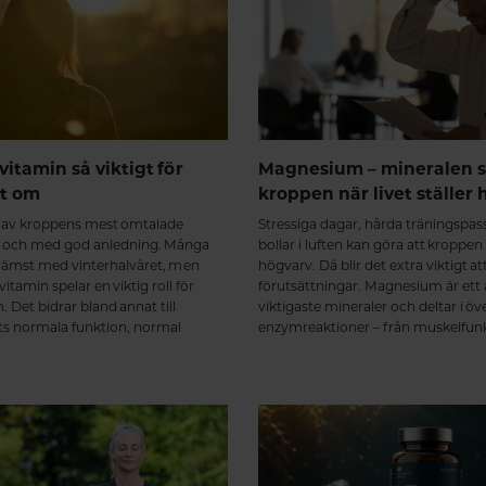
vitamin så viktigt för
Magnesium – mineralen s
et om
kroppen när livet ställer 
t av kroppens mest omtalade
Stressiga dagar, hårda träningspa
 och med god anledning. Många
bollar i luften kan göra att kroppen
främst med vinterhalvåret, men
högvarv. Då blir det extra viktigt at
itamin spelar en viktig roll för
förutsättningar. Magnesium är ett
 Det bidrar bland annat till
viktigaste mineraler och deltar i öv
 normala funktion, normal
enzymreaktioner – från muskelfun
och att bibehålla en normal
energiomsättning till nervsystem o