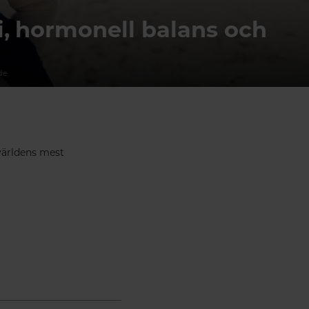
i, hormonell balans och
de
 världens mest