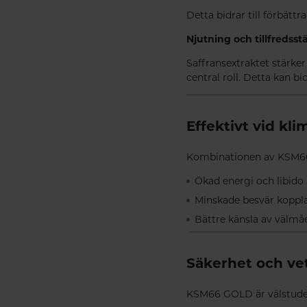
Detta bidrar till förbättr
Njutning och tillfredsst
Saffransextraktet stärke
central roll. Detta kan bid
Effektivt vid kl
Kombinationen av KSM66 
Ökad energi och libido
Minskade besvär koppla
Bättre känsla av välmå
Säkerhet och ve
KSM66 GOLD är välstud