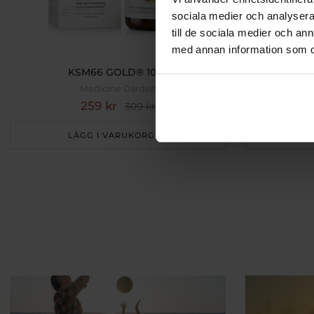
sociala medier och analysera 
till de sociala medier och a
med annan information som du 
KSM66 GOLD® 100k
KSM66 GO
Medicine Garden
259 kr
309 kr
LÄGG I VARUKORGEN
L