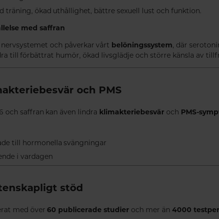
ad träning, ökad uthållighet, bättre sexuell lust och funktion.
ällelse med saffran
r nervsystemet och påverkar vårt
belöningssystem
, där seroton
ra till förbättrat humör, ökad livsglädje och större känsla av tillf
imakteriebesvär och PMS
och saffran kan även lindra
klimakteriebesvär
och
PMS-symp
de till hormonella svängningar
ende i vardagen
tenskapligt stöd
erat med över
60 publicerade studier
och mer än
4000 testpe