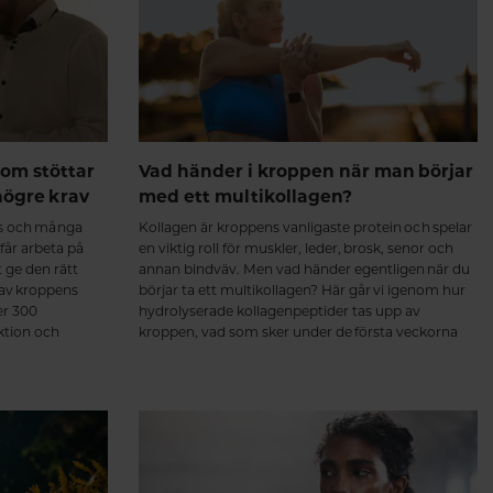
om stöttar
Vad händer i kroppen när man börjar
högre krav
med ett multikollagen?
ss och många
Kollagen är kroppens vanligaste protein och spelar
 får arbeta på
en viktig roll för muskler, leder, brosk, senor och
t ge den rätt
annan bindväv. Men vad händer egentligen när du
 av kroppens
börjar ta ett multikollagen? Här går vi igenom hur
er 300
hydrolyserade kollagenpeptider tas upp av
ktion och
kroppen, vad som sker under de första veckorna
ch hjärta.
och varför regelbundet intag över tid kan ge de
bästa förutsättningarna för en aktiv och rörlig
kropp. Från de första veckorna till långsiktigt stöd
för muskler och leder Intresset för kollagentillskott
fortsätter att öka – inte bara för hudens skull, utan
också för muskler, leder, senor och annan bindväv.
Men vad händer egentligen i kroppen när man