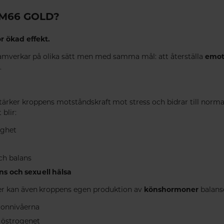
SM66 GOLD?
r ökad effekt.
amverkar på olika sätt men med samma mål: att återställa
emoti
.
rker kroppens motståndskraft mot stress och bidrar till normal
 blir:
ighet
ch balans
ns och sexuell hälsa
ker kan även kroppens egen produktion av
könshormoner
balans
ronnivåerna
 östrogenet