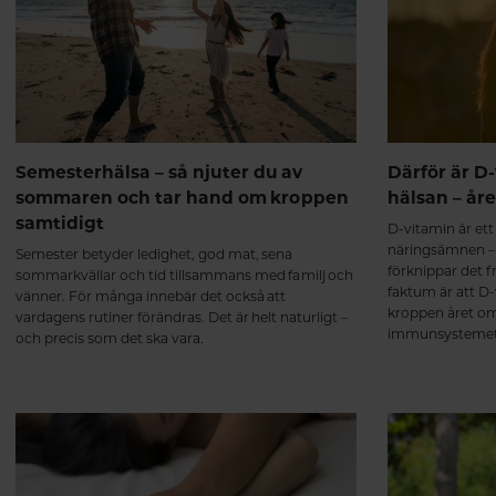
Semesterhälsa – så njuter du av
Därför är D-
sommaren och tar hand om kroppen
hälsan – år
samtidigt
D-vitamin är et
näringsämnen –
Semester betyder ledighet, god mat, sena
förknippar det 
sommarkvällar och tid tillsammans med familj och
faktum är att D-v
vänner. För många innebär det också att
kroppen året om.
vardagens rutiner förändras. Det är helt naturligt –
immunsystemets
och precis som det ska vara.
muskelfunktion 
benstomme.