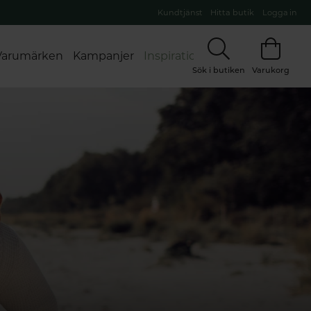
Kundtjänst
Hitta butik
Logga in
Varumärken
Kampanjer
Inspiration
Sök i butiken
Varukorg