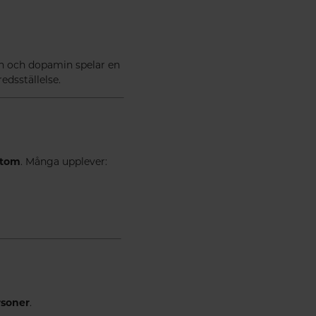
in och dopamin spelar en
redsställelse.
tom
. Många upplever:
rsoner
.