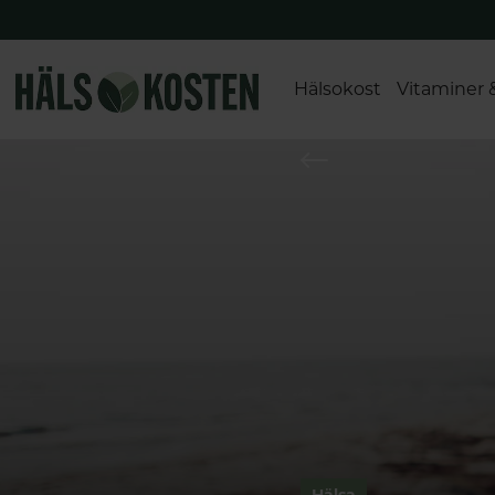
Hälsokost
Vitaminer 
Hälsa