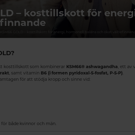
 – kosttillskott för energ
efinnande
KSM66 GOLD – kosttillskott för energi, hormonell balans och ökat välbefinnan
OLD?
t kosttillskott som kombinerar
KSM66® ashwagandha
, ett av
trakt
, samt vitamin
B6 (i formen pyridoxal-5-fosfat, P-5-P)
.
mtagen för att stödja kropp och sinne vid:
v för både kvinnor och män.