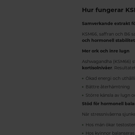
Hur fungerar K
Samverkande extrakt fö
KSM66, saffran och B6 s
och hormonell stabilitet
Mer ork och inre lugn
Ashwagandha (KSM66) stä
kortisolnivåer
. Resultatet
Ökad energi och uthåll
Bättre återhämtning
Större känsla av lugn o
Stöd för hormonell bala
När stressnivåerna sjun
Hos män ökar testoste
Hos kvinnor balanseras