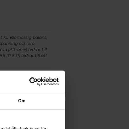
mt känslomässig balans,
nspänning och oro.
an (Affron®) bidrar till
 (P-5-P) bidrar till att
Om
andahålla funktioner för