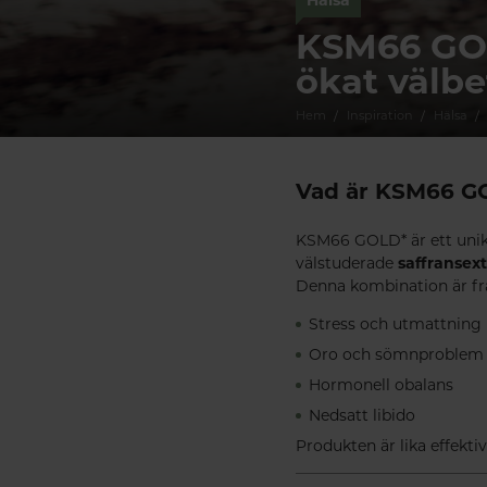
KSM66 GOLD
ökat välb
Hem
Inspiration
Hälsa
Vad är KSM66 G
KSM66 GOLD* är ett unik
välstuderade
saffransex
Denna kombination är fra
Stress och utmattning
Oro och sömnproblem
Hormonell obalans
Nedsatt libido
Produkten är lika effekti