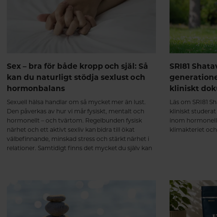
Sex – bra för både kropp och själ: Så
SRI81 Shata
kan du naturligt stödja sexlust och
generation
hormonbalans
kliniskt do
Sexuell hälsa handlar om så mycket mer än lust.
Läs om SRI81 Sha
Den påverkas av hur vi mår fysiskt, mentalt och
kliniskt studera
hormonellt – och tvärtom. Regelbunden fysisk
inom hormonell
närhet och ett aktivt sexliv kan bidra till ökat
klimakteriet oc
välbefinnande, minskad stress och stärkt närhet i
relationer. Samtidigt finns det mycket du själv kan
göra för att skapa goda förutsättningar för en
naturlig sexlust.