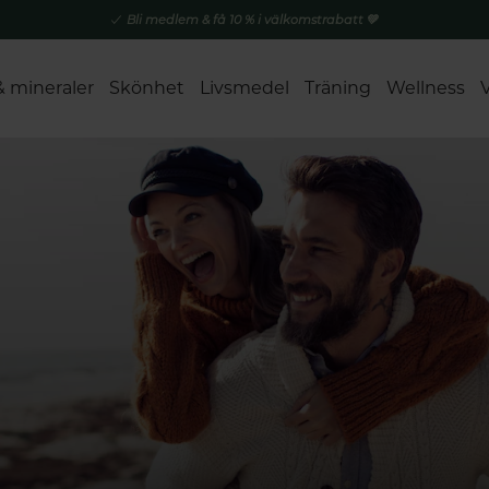
Bli medlem & få 10 % i välkomstrabatt 💚
& mineraler
Skönhet
Livsmedel
Träning
Wellness