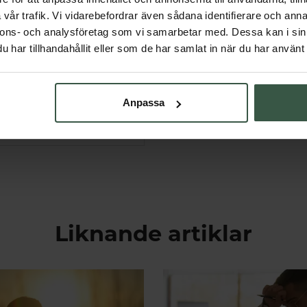
vår trafik. Vi vidarebefordrar även sådana identifierare och anna
nnons- och analysföretag som vi samarbetar med. Dessa kan i sin
har tillhandahållit eller som de har samlat in när du har använt 
LD® Ekonomipack 2x100k
Medicine Garden
475 kr
Anpassa
618 kr
ÄGG I VARUKORGEN
Liknande artiklar