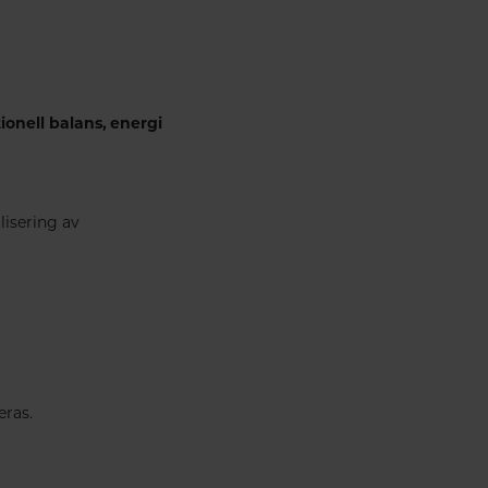
onell balans, energi
isering av
eras.