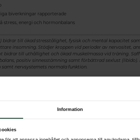
o
lliga biverkningar rapporterade
å stress, energi och hormonbalans
drar till ökad stresstålighet, fysisk och mental kapacitet sa
ttare insomning. Stödjer kroppen vid perioder av nervositet, a
t bidrar till uthållighet och ökad muskelmassa vid träning. Saffr
alans, positiv sinnesstämning samt förbättrad sexlust (libido). B6
 samt nervsystemets normala funktion.
Information
cookies
e för att anpassa innehållet och annonserna till användarna, tillh