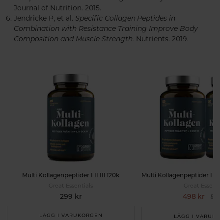
Journal of Nutrition. 2015.
Jendricke P, et al.
Specific Collagen Peptides in
Combination with Resistance Training Improve Body
Composition and Muscle Strength.
Nutrients. 2019.
Multi Kollagenpeptider I II III 120k
Great Essentials
Great Essenti
299 kr
498 kr
598
LÄGG I VARUKORGEN
LÄGG I VARUK