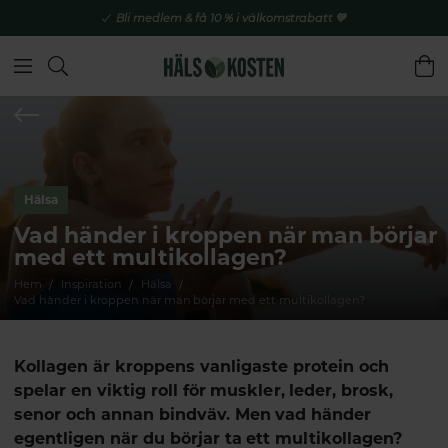
Bli medlem & få 10 % i välkomstrabatt 💚
Hälsa
Vad händer i kroppen när man börjar
med ett multikollagen?
Hem
Inspiration
Hälsa
Vad händer i kroppen när man börjar med ett multikollagen?
Kollagen är kroppens vanligaste protein och
spelar en viktig roll för muskler, leder, brosk,
senor och annan bindväv. Men vad händer
egentligen när du börjar ta ett multikollagen?