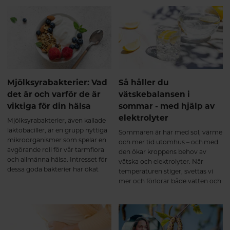
P).Denna kombination är
framtagen för att stödja kropp
och sinne vid: Stress och
utmattning Oro och
sömnproblem Hormonell
obalans Nedsatt libido Produkten
är lika effektiv för både kvinnor
och män. Hur fungerar KSM66
GOLD? Samverkande extrakt för
Mjölksyrabakterier: Vad
Så håller du
ökad effekt. KSM66, saffran och
det är och varför de är
vätskebalansen i
B6 samverkar på olika sätt men
viktiga för din hälsa
sommar - med hjälp av
med samma mål: att återställa
elektrolyter
emotionell balans, energi och
Mjölksyrabakterier, även kallade
hormonell stabilitet. Mer ork och
laktobaciller, är en grupp nyttiga
Sommaren är här med sol, värme
inre lugn Ashwagandha (KSM66)
mikroorganismer som spelar en
och mer tid utomhus – och med
stärker kroppens motståndskraft
avgörande roll för vår tarmflora
den ökar kroppens behov av
mot stress och bidrar till
och allmänna hälsa. Intresset för
vätska och elektrolyter. När
normalisering av kortisolnivåer.
dessa goda bakterier har ökat
temperaturen stiger, svettas vi
Resultatet blir: Ökad energi och
kraftigt de senaste åren, särskilt i
mer och förlorar både vatten och
uthållighet Bättre återhämtning
samband med ökat fokus och
viktiga mineraler. En bra
Större känsla av lugn och balans
forskning på probiotika och
vätskebalans är avgörande för att
Stöd för hormonell balans och
maghälsa. Men vad är
du ska må bra, orka mer och
sexuell hälsa När stressnivåerna
mjölksyrabakterier egentligen,
undvika symptom som trötthet,
sjunker kan även kroppens egen
och varför är de så viktiga?
huvudvärk eller yrsel.