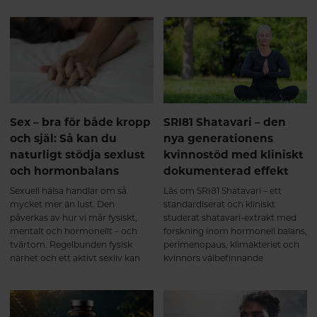
mineraler och deltar i över 300
kollagenpeptider tas upp av
enzymreaktioner – från
kroppen, vad som sker under de
muskelfunktion och
första veckorna och varför
energiomsättning till nervsystem
regelbundet intag över tid kan ge
och hjärta.
de bästa förutsättningarna för en
aktiv och rörlig kropp. Från de
första veckorna till långsiktigt
stöd för muskler och leder
Intresset för kollagentillskott
Sex – bra för både kropp
SRI81 Shatavari – den
fortsätter att öka – inte bara för
och själ: Så kan du
nya generationens
hudens skull, utan också för
naturligt stödja sexlust
kvinnostöd med kliniskt
muskler, leder, senor och annan
och hormonbalans
dokumenterad effekt
bindväv. Men vad händer
egentligen i kroppen när man
Sexuell hälsa handlar om så
Läs om SRI81 Shatavari – ett
börjar ta ett multikollagen med
mycket mer än lust. Den
standardiserat och kliniskt
kollagen typ I, II och III? Här går
påverkas av hur vi mår fysiskt,
studerat shatavari-extrakt med
vi igenom vad forskningen visar –
mentalt och hormonellt – och
forskning inom hormonell balans,
från de första veckorna till de
tvärtom. Regelbunden fysisk
perimenopaus, klimakteriet och
långsiktiga förändringarna.
närhet och ett aktivt sexliv kan
kvinnors välbefinnande
Kollagen är kroppens vanligaste
bidra till ökat välbefinnande,
protein och fungerar som ett
minskad stress och stärkt närhet i
viktigt byggmaterial i bland annat
relationer. Samtidigt finns det
muskler, leder, brosk, senor och
mycket du själv kan göra för att