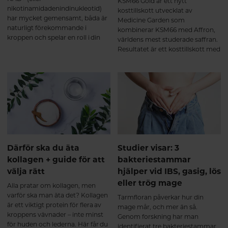
KSM66 Gold är ett nytt
till att reglera hormonaktiveten
nikotinamidadenindinukleotid)
kosttillskott utvecklat av
samt nervsystemets normala
har mycket gemensamt, båda är
Medicine Garden som
funktion.
naturligt förekommande i
kombinerar KSM66 med Affron,
kroppen och spelar en roll i din
världens mest studerade saffran.
energiproduktion. De båda
Resultatet är ett kosttillskott med
näringsämnena minskar också
kliniskt säkerställd effekt vid
med stigande ålder. Här får du
hormonell obalans, utmattning,
veta mer om Q10 och NAD+ och
sömnproblem och sexuell olust.
hur du kan bibehålla hälsosamma
nivåer för ett hälsosamt åldrande.
Därför ska du äta
Studier visar: 3
kollagen + guide för att
bakteriestammar
välja rätt
hjälper vid IBS, gasig, lös
eller trög mage
Alla pratar om kollagen, men
varför ska man äta det? Kollagen
Tarmfloran påverkar hur din
är ett viktigt protein för flera av
mage mår, och mer än så.
kroppens vävnader – inte minst
Genom forskning har man
för huden och lederna. Här får du
identifierat tre bakteriestammar