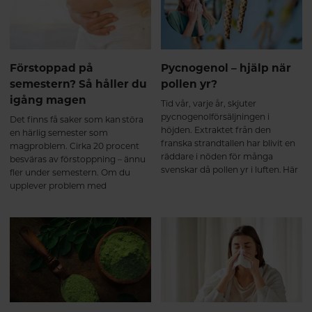
produktion av könshormoner
balanseras. Hos män ökar
testosteronnivåerna Hos kvinnor
balanseras östrogenet Detta
bidrar till förbättrad träning, ökad
Förstoppad på
Pycnogenol – hjälp när
uthållighet, bättre sexuell lust och
semestern? Så håller du
pollen yr?
funktion. Njutning och
igång magen
tillfredsställelse med saffran
Tid vår, varje år, skjuter
Saffransextraktet stärker
pycnogenolförsäljningen i
Det finns få saker som kan störa
nervsystemet och påverkar vårt
höjden. Extraktet från den
en härlig semester som
belöningssystem, där serotonin
franska strandtallen har blivit en
magproblem. Cirka 20 procent
och dopamin spelar en central
räddare i nöden för många
besväras av förstoppning – ännu
roll. Detta kan bidra till förbättrat
svenskar då pollen yr i luften. Här
fler under semestern. Om du
humör, ökad livsglädje och större
får du veta mer om extraktet och
upplever problem med
känsla av tillfredsställelse.
de studier som gjorts på
illamående, uppsvälldhet och
Effektivt vid klimakteriebesvär
allergiska symptom.
magknip så är du alltså långt ifrån
och PMS Kombinationen av
ensam. Här är tips för att hålla
KSM66 och saffran kan även
igång semestermagen.
lindra klimakteriebesvär och
PMS-symptom. Många upplever:
Ökad energi och libido Minskade
besvär kopplade till hormonella
svängningar Bättre känsla av