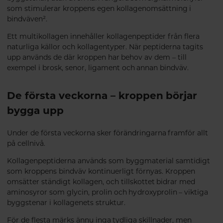
som stimulerar kroppens egen kollagenomsättning i
bindväven².
Ett multikollagen innehåller kollagenpeptider från flera
naturliga källor och kollagentyper. När peptiderna tagits
upp används de där kroppen har behov av dem – till
exempel i brosk, senor, ligament och annan bindväv.
De första veckorna – kroppen börjar
bygga upp
Under de första veckorna sker förändringarna framför allt
på cellnivå.
Kollagenpeptiderna används som byggmaterial samtidigt
som kroppens bindväv kontinuerligt förnyas. Kroppen
omsätter ständigt kollagen, och tillskottet bidrar med
aminosyror som glycin, prolin och hydroxyprolin – viktiga
byggstenar i kollagenets struktur.
För de flesta märks ännu inga tydliga skillnader, men