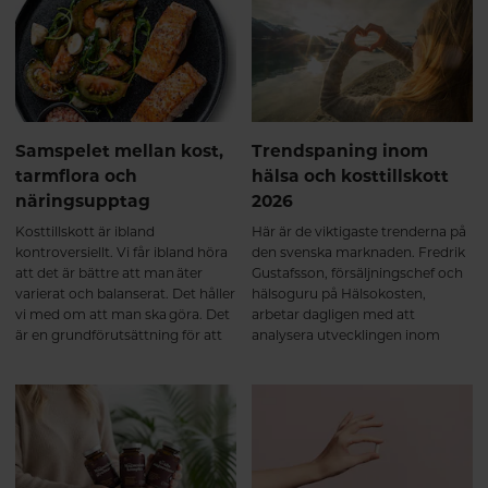
nivåer”, utan om samspel, rytm
och anpassning över tid.
Samspelet mellan kost,
Trendspaning inom
tarmflora och
hälsa och kosttillskott
näringsupptag
2026
Kosttillskott är ibland
Här är de viktigaste trenderna på
kontroversiellt. Vi får ibland höra
den svenska marknaden. Fredrik
att det är bättre att man äter
Gustafsson, försäljningschef och
varierat och balanserat. Det håller
hälsoguru på Hälsokosten,
vi med om att man ska göra. Det
arbetar dagligen med att
är en grundförutsättning för att
analysera utvecklingen inom
må bra, men vi tror inte på att det
hälsa, kosttillskott och
behöver vara antingen eller. Häng
konsumentbeteenden. Med
med så ska vi dela ett av de bästa
fingret på pulsen delar han här
hälsohacken vi vet för att
sin trendspaning – sex tydliga
optimalt tillgodogöra dig
trender som formar
näringen från den mat du äter.
kosttillskottsmarknaden i Sverige
2026.