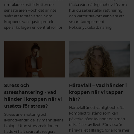
Current Medical Research and
omtalade kosttillskotten de
täcka vårt näringsbehov Läs om
Opinion. 2008. Bello AE, Oesser S.
senaste åren – och det är inte
hur du säkerställer rätt näring
Collagen hydrolysate for the
svårt att förstå varför. Som
och varför tillskott kan vara ett
treatment of osteoarthritis and
kroppens vanligaste protein
smart komplement
other joint disorders: a review of
spelar kollagen en central roll för
Fokusnyckelord: näring,
the literature. Current Medical
hud, hår, naglar, leder och
näringsbehov, kosttillskott,
Research and Opinion. 2006.
bindväv. Men vad betyder
multivitamin kvinna, vitaminer
Zdzieblik D, et al. Collagen
egentligen begrepp som
och mineraler, kvinnors hälsa
peptide supplementation in
kollagenpeptider, hydrolyserat
combination with resistance
kollagen och dalton? Och spelar
training improves body
kollagentyp verkligen någon roll?
composition and muscle
Här hjälper vi dig att reda ut vad
strength in elderly men. British
som verkligen spelar roll.
Journal of Nutrition. 2015.
Jendricke P, et al. Specific
Stress och
Håravfall – vad händer i
Collagen Peptides in
stresshantering - vad
kroppen när vi tappar
Combination with Resistance
Training Improve Body
händer i kroppen när vi
hår?
Composition and Muscle
utsätts för stress?
Håravfall är ett vanligt och ofta
Strength. Nutrients. 2019.
komplext tillstånd som kan
Stress är en naturlig och
påverka både kvinnor och män i
livsnödvändig del av människans
olika faser av livet. För vissa är
biologi. Utan stressreaktionen
håravfallet tillfälligt, för andra mer
hade vi haft svårt att reagera