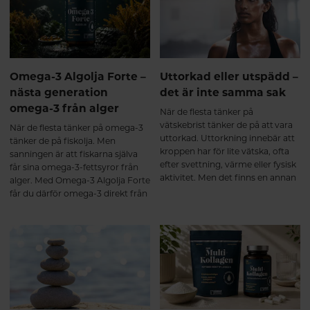
ligament. Redan från omkring
skapa goda förutsättningar för en
25-årsåldern börjar kroppens
naturlig sexlust.
egen kollagenproduktion minska,
samtidigt som nedbrytningen
gradvis ökar. Ålder, fysisk
belastning, stillasittande, stress
Omega-3 Algolja Forte –
Uttorkad eller utspädd –
och andra livsstilsfaktorer kan
nästa generation
det är inte samma sak
också påverka kroppens
omega-3 från alger
kollagenbalans¹. Resultatet blir
När de flesta tänker på
att bindväven successivt förlorar
vätskebrist tänker de på att vara
När de flesta tänker på omega-3
en del av sin styrka och elasticitet,
uttorkad. Uttorkning innebär att
tänker de på fiskolja. Men
vilket kan bidra till att kroppen
kroppen har för lite vätska, ofta
sanningen är att fiskarna själva
känns stelare och
efter svettning, värme eller fysisk
får sina omega-3-fettsyror från
återhämtningen tar längre tid.
aktivitet. Men det finns en annan
alger. Med Omega-3 Algolja Forte
Vad händer när du tar ett
sida av myntet som få pratar om:
får du därför omega-3 direkt från
multikollagen? De flesta
att bli utspädd.
den ursprungliga källan – i en
multikollagen innehåller
ovanligt hög koncentration och
hydrolyserade kollagenpeptider.
dessutom i den eftertraktade
Det innebär att kollagenet redan
triglyceridformen.
brutits ner till mindre peptider
som tas upp effektivt i
tunntarmen. Efter upptaget
transporteras kollagenpeptiderna
via blodet till olika vävnader i