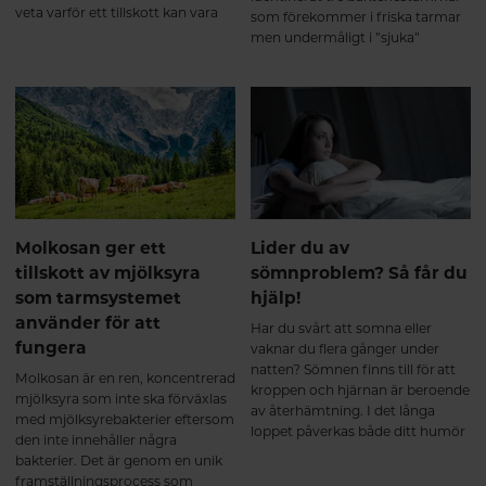
veta varför ett tillskott kan vara
som förekommer i friska tarmar
bra och vad du ska tänka på när
men undermåligt i ”sjuka”
du väljer kollagentillskott.
tarmar. Här får du veta mer om
vad dessa mjölksyrabakterier kan
göra för din tarm.
Molkosan ger ett
Lider du av
tillskott av mjölksyra
sömnproblem? Så får du
som tarmsystemet
hjälp!
använder för att
Har du svårt att somna eller
fungera
vaknar du flera gånger under
natten? Sömnen finns till för att
Molkosan är en ren, koncentrerad
kroppen och hjärnan är beroende
mjölksyra som inte ska förväxlas
av återhämtning. I det långa
med mjölksyrebakterier eftersom
loppet påverkas både ditt humör
den inte innehåller några
och allmänna mående av
bakterier. Det är genom en unik
sömnbesvär.
framställningsprocess som