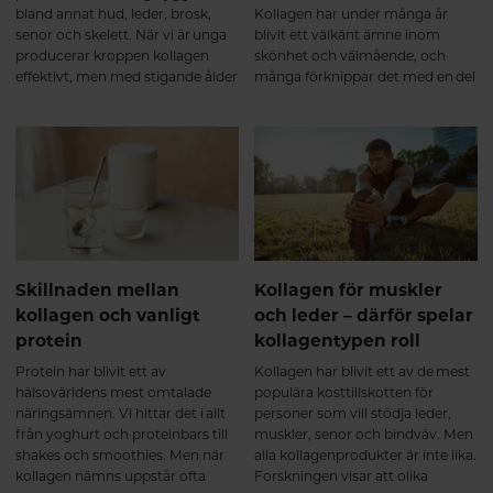
visat att kollagenpeptider, i
bland annat hud, leder, brosk,
Kollagen har under många år
kombination med styrketräning,
senor och skelett. När vi är unga
blivit ett välkänt ämne inom
kan stödja muskelmassa och
producerar kroppen kollagen
skönhet och välmående, och
styrkeutveckling. Detta tros
effektivt, men med stigande ålder
många förknippar det med en del
framför allt bero på att kollagen
börjar den naturliga
av kroppens naturliga struktur.
bidrar med viktiga aminosyror till
produktionen gradvis minska.
Men kollagen är faktiskt så
bindväven som omger och
För många blir förändringarna
mycket mer än så.
stödjer musklerna⁵. Efter 6
mer märkbara efter 40 års ålder,
månader – långsiktigt stöd för
då kroppens förmåga att bilda
muskler och leder Kollagen
nytt kollagen inte längre håller
omsätts långsamt i kroppen,
samma takt som tidigare.
vilket gör att kontinuitet är viktig.
Vid regelbundet intag under flera
månader visar forskning att
Skillnaden mellan
Kollagen för muskler
kollagen kan bidra till en fortsatt
kollagen och vanligt
och leder – därför spelar
positiv utveckling av broskets
protein
kollagentypen roll
och bindvävens kvalitet samt ge
ett långsiktigt stöd för
Protein har blivit ett av
Kollagen har blivit ett av de mest
ledfunktionen⁶. Många upplever
hälsovärldens mest omtalade
populära kosttillskotten för
då att kroppen känns: ✔ mer
näringsämnen. Vi hittar det i allt
personer som vill stödja leder,
rörlig ✔ stabilare i lederna ✔
från yoghurt och proteinbars till
muskler, senor och bindväv. Men
bättre rustad för både träning
shakes och smoothies. Men när
alla kollagenprodukter är inte lika.
och vardagens belastning Det
kollagen nämns uppstår ofta
Forskningen visar att olika
handlar inte om en snabb effekt,