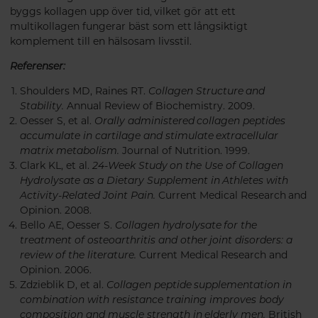
byggs kollagen upp över tid, vilket gör att ett
multikollagen fungerar bäst som ett långsiktigt
komplement till en hälsosam livsstil.
Referenser:
Shoulders MD, Raines RT.
Collagen Structure and
Stability.
Annual Review of Biochemistry. 2009.
Oesser S, et al.
Orally administered collagen peptides
accumulate in cartilage and stimulate extracellular
matrix metabolism.
Journal of Nutrition. 1999.
Clark KL, et al.
24-Week Study on the Use of Collagen
Hydrolysate as a Dietary Supplement in Athletes with
Activity-Related Joint Pain.
Current Medical Research and
Opinion. 2008.
Bello AE, Oesser S.
Collagen hydrolysate for the
treatment of osteoarthritis and other joint disorders: a
review of the literature.
Current Medical Research and
Opinion. 2006.
Zdzieblik D, et al.
Collagen peptide supplementation in
combination with resistance training improves body
composition and muscle strength in elderly men.
British