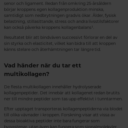
senor och ligament. Redan från omkring 25-årsåldern
börjar kroppens egen kollagenproduktion minska,
samtidigt som nedbrytningen gradvis ökar. Ålder, fysisk
belastning, stillasittande, stress och andra livsstilsfaktorer
kan också påverka kroppens kollagenbalans¹.
Resultatet blir att bindväven successivt förlorar en del av
sin styrka och elasticitet, vilket kan bidra till att kroppen
känns stelare och återhämtningen tar längre tid.
Vad händer när du tar ett
multikollagen?
De flesta multikollagen innehåller hydrolyserade
kollagenpeptider. Det innebär att kollagenet redan brutits
ner till mindre peptider som tas upp effektivt i tunntarmen.
Efter upptaget transporteras kollagenpeptiderna via blodet
till olika vävnader i kroppen. Forskning visar att vissa av
dessa bioaktiva peptider inte bara fungerar som
byggstenar, utan även kan fungera som signalmolekyler