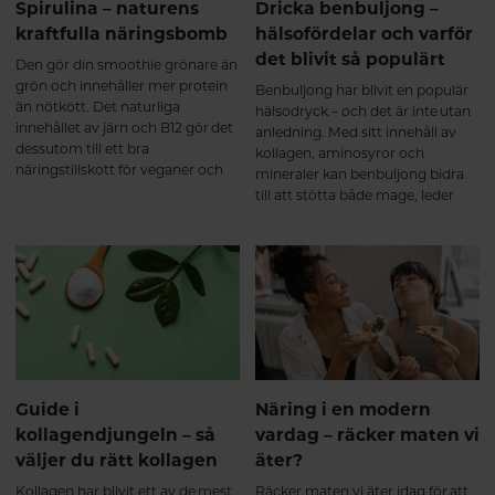
det är ett första steg mot att må
Spirulina – naturens
Dricka benbuljong –
månader Långsiktigt stöd för
bä
kraftfulla näringsbomb
hälsofördelar och varför
brosk, senor, ligament och
det blivit så populärt
muskler som en del av en aktiv
Den gör din smoothie grönare än
livsstil. Effekten är gradvis och
grön och innehåller mer protein
Benbuljong har blivit en populär
naturlig. Precis som annan
än nötkött. Det naturliga
hälsodryck – och det är inte utan
bindväv byggs kollagen upp över
innehållet av järn och B12 gör det
anledning. Med sitt innehåll av
tid, vilket gör att ett
dessutom till ett bra
kollagen, aminosyror och
multikollagen fungerar bäst som
näringstillskott för veganer och
mineraler kan benbuljong bidra
ett långsiktigt komplement till en
vegetarianer. Vi pratar om
till att stötta både mage, leder
hälsosam livsstil. Referenser:
spirulina såklart – här får du veta
och immunsystem. Här går vi
Shoulders MD, Raines RT.
mer om den fantastiska algen.
igenom vad benbuljong är, vilka
Collagen Structure and Stability.
hälsofördelar det finns och varför
Annual Review of Biochemistry.
allt fler väljer att dricka det
2009. Oesser S, et al. Orally
dagligen.
administered collagen peptides
accumulate in cartilage and
stimulate extracellular matrix
metabolism. Journal of Nutrition.
1999. Clark KL, et al. 24-Week
Guide i
Näring i en modern
Study on the Use of Collagen
kollagendjungeln – så
vardag – räcker maten vi
Hydrolysate as a Dietary
väljer du rätt kollagen
äter?
Supplement in Athletes with
Activity-Related Joint Pain.
Kollagen har blivit ett av de mest
Räcker maten vi äter idag för att