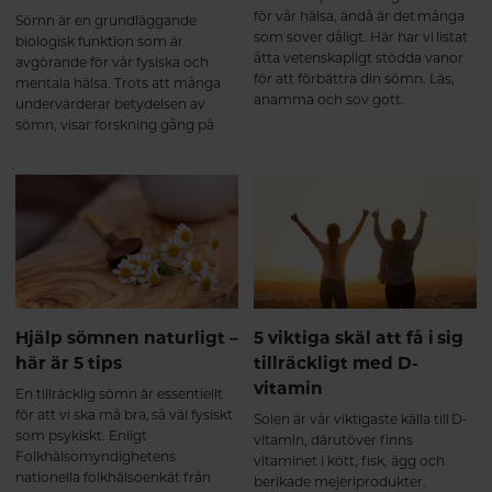
för vår hälsa, ändå är det många
Sömn är en grundläggande
som sover dåligt. Här har vi listat
biologisk funktion som är
åtta vetenskapligt stödda vanor
avgörande för vår fysiska och
för att förbättra din sömn. Läs,
mentala hälsa. Trots att många
anamma och sov gott.
undervärderar betydelsen av
sömn, visar forskning gång på
gång att kvalitetssömn är lika
viktig för vår hälsa som rätt kost
och regelbunden motion. I den
här artikeln går vi igenom varför
sömn är så viktig och hur brist på
sömn kan påverka både kropp
och sinne.
Hjälp sömnen naturligt –
5 viktiga skäl att få i sig
här är 5 tips
tillräckligt med D-
vitamin
En tillräcklig sömn är essentiellt
för att vi ska må bra, så väl fysiskt
Solen är vår viktigaste källa till D-
som psykiskt. Enligt
vitamin, därutöver finns
Folkhälsomyndighetens
vitaminet i kött, fisk, ägg och
nationella folkhälsoenkät från
berikade mejeriprodukter.