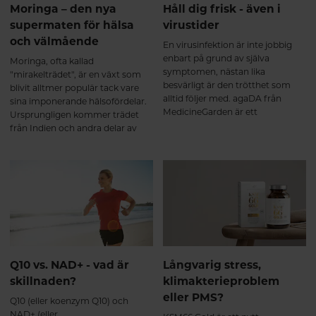
välmående i vardagen Säkerhet
Moringa – den nya
Håll dig frisk - även i
och vetenskapligt stöd KSM66
supermaten för hälsa
virustider
GOLD är välstuderat med över 60
och välmående
publicerade studier och mer än
En virusinfektion är inte jobbig
4000 testpersoner. Lika säkert
enbart på grund av själva
Moringa, ofta kallad
som placebo Endast milda och
symptomen, nästan lika
"mirakelträdet", är en växt som
tillfälliga biverkningar
besvärligt är den trötthet som
blivit alltmer populär tack vare
rapporterade Dokumenterad
alltid följer med. agaDA från
sina imponerande hälsofördelar.
effekt på stress, energi och
MedicineGarden är ett
Ursprungligen kommer trädet
hormonbalans *Ashwagandha
snabbverkande
från Indien och andra delar av
(KSM66®) bidrar till ökad
adaptogentillskott baserat på 30
Sydostasien där man under
stresstålighet, fysisk och mental
års forskning och 28 publicerade,
århundraden har använt moringa
kapacitet samt känslomässig
kliniska studier. En effektiv hjälp
inom traditionell medicin för att
balans, återhämtning, ork och
för immunsystemet, luftvägarna,
behandla allt från inflammationer
lättare insomning. Stödjer
orken och energin.
till näringsbrist. I den här artikeln
kroppen vid perioder av
kommer vi att utforska de många
nervositet, anspänning och oro.
fördelarna med moringa, dess
Stödjer sexuell hälsa samt bidrar
användningsområden, och hur
till uthållighet och ökad
du kan införliva den i din dagliga
muskelmassa vid träning. Saffran
kost.
Q10 vs. NAD+ - vad är
Långvarig stress,
(Affron®) bidrar till avslappning,
skillnaden?
klimakterieproblem
emotionell balans, positiv
sinnesstämning samt förbättrad
eller PMS?
Q10 (eller koenzym Q10) och
sexlust (libido). B6 (P-5-P) bidrar
NAD+ (eller