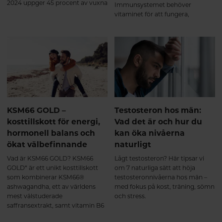
2024 uppger 45 procent av vuxna
Immunsystemet behöver
svenskar att de har sömnbesvär.
vitaminet för att fungera,
Här tipsar vi om naturliga sätt att
dessutom har man sett ett
hjälpa sömnen på traven.
samband mellan låga nivåer av
D-vitamin och symptom på
depression. Här får du veta mer
om varför det är så viktigt att
tillgodose sitt behov av D-
vitamin.
KSM66 GOLD –
Testosteron hos män:
kosttillskott för energi,
Vad det är och hur du
hormonell balans och
kan öka nivåerna
ökat välbefinnande
naturligt
Vad är KSM66 GOLD? KSM66
Lågt testosteron? Här tipsar vi
GOLD* är ett unikt kosttillskott
om 7 naturliga sätt att höja
som kombinerar KSM66®
testosteronnivåerna hos män –
ashwagandha, ett av världens
med fokus på kost, träning, sömn
mest välstuderade
och stress.
saffransextrakt, samt vitamin B6
(i formen pyridoxal-5-fosfat, P-5-