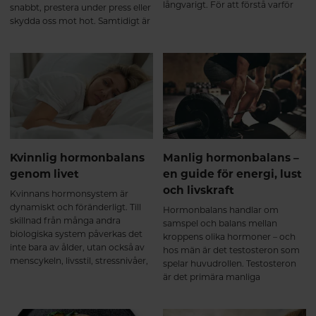
långvarigt. För att förstå varför
snabbt, prestera under press eller
håravfall uppstår behöver vi börja
skydda oss mot hot. Samtidigt är
med att förstå hur håret bildas
långvarig eller obalanserad stress
och hur kroppens inre processer
en av de största belastningarna
påverkar hårsäckarna.
på både kropp och psyke i det
moderna samhället. För att förstå
hur stress påverkar oss – och hur
vi kan hantera den bättre –
behöver vi börja med vad som
faktiskt sker i kroppen.
Kvinnlig hormonbalans
Manlig hormonbalans –
genom livet
en guide för energi, lust
och livskraft
Kvinnans hormonsystem är
dynamiskt och föränderligt. Till
Hormonbalans handlar om
skillnad från många andra
samspel och balans mellan
biologiska system påverkas det
kroppens olika hormoner – och
inte bara av ålder, utan också av
hos män är det testosteron som
menscykeln, livsstil, stressnivåer,
spelar huvudrollen. Testosteron
näringsstatus och stora
är det primära manliga
livshändelser som graviditet och
könshormonet och påverkar en
klimakterium. Hormonell balans
rad funktioner i kroppen.
handlar därför inte om “perfekta