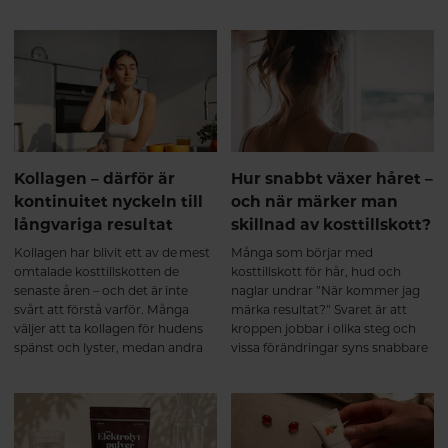
samma fråga: "Är inte kollagen
kollagentyper har olika funktioner
utan om att ge kroppen rätt
bara ett annat ord för protein?"
i kroppen, vilket gör att en
byggstenar över tid. Varför välja
produkt som kombinerar flera
ett multikollagen? Ett
typer av kollagen kan erbjuda
multikollagen kombinerar
bredare stöd än ett enskilt
kollagen från flera naturliga källor
kollagen. För den som vill
och innehåller kollagen typ I, II
bibehålla rörlighet, styrka och en
och III. Eftersom kollagenet är
aktiv livsstil kan valet av kollagen
hydrolyserat bryts det ner till
därför spela stor roll.
mindre peptider som kroppen
Kollagen – därför är
Hur snabbt växer håret –
kan ta upp effektivt.
kontinuitet nyckeln till
och när märker man
Kombinationen av flera
långvariga resultat
skillnad av kosttillskott?
kollagenkällor ger dessutom en
bred aminosyraprofil som passar
Kollagen har blivit ett av de mest
Många som börjar med
kroppens olika
omtalade kosttillskotten de
kosttillskott för hår, hud och
bindvävsstrukturer. Många
senaste åren – och det är inte
naglar undrar ”När kommer jag
multikollagen är dessutom
svårt att förstå varför. Många
märka resultat?” Svaret är att
berikade med vitamin C, som
väljer att ta kollagen för hudens
kroppen jobbar i olika steg och
bidrar till normal kollagenbildning
spänst och lyster, medan andra
vissa förändringar syns snabbare
vilket har betydelse för broskets
uppskattar dess betydelse för
än andra. Regelbundenhet och
normala funktion. Helheten
leder, brosk, skelett och muskler.
tålamod är nyckeln.
spelar roll För att kroppen ska
Men något som ofta glöms bort i
kunna bilda kollagen behövs mer
diskussionen är att kollagen inte
än bara kollagenpeptider. Ett bra
handlar om snabba lösningar. För