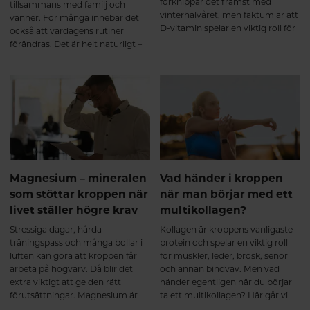
förknippar det främst med
tillsammans med familj och
vinterhalvåret, men faktum är att
vänner. För många innebär det
D-vitamin spelar en viktig roll för
också att vardagens rutiner
kroppen året om. Det bidrar
förändras. Det är helt naturligt –
bland annat till immunsystemets
och precis som det ska vara.
normala funktion, normal
muskelfunktion och att bibehålla
en normal benstomme.
Magnesium – mineralen
Vad händer i kroppen
som stöttar kroppen när
när man börjar med ett
livet ställer högre krav
multikollagen?
Stressiga dagar, hårda
Kollagen är kroppens vanligaste
träningspass och många bollar i
protein och spelar en viktig roll
luften kan göra att kroppen får
för muskler, leder, brosk, senor
arbeta på högvarv. Då blir det
och annan bindväv. Men vad
extra viktigt att ge den rätt
händer egentligen när du börjar
förutsättningar. Magnesium är
ta ett multikollagen? Här går vi
ett av kroppens viktigaste
igenom hur hydrolyserade