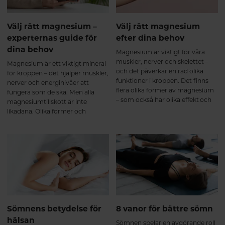
Välj rätt magnesium –
Välj rätt magnesium
experternas guide för
efter dina behov
dina behov
Magnesium är viktigt för våra
muskler, nerver och skelettet –
Magnesium är ett viktigt mineral
och det påverkar en rad olika
för kroppen – det hjälper muskler,
funktioner i kroppen. Det finns
nerver och energinivåer att
flera olika former av magnesium
fungera som de ska. Men alla
– som också har olika effekt och
magnesiumtillskott är inte
tas upp olika bra i kroppen. Här
likadana. Olika former och
får du lära dig mer om de olika
tillsatta ingredienser gör att vissa
formerna och vi guidar dig till rätt
varianter passar bättre beroende
produkt efter dina behov.
på vad just du behöver. Här går vi
igenom fyra populära alternativ
så du lättare kan välja rätt.
Sömnens betydelse för
8 vanor för bättre sömn
hälsan
Sömnen spelar en avgörande roll