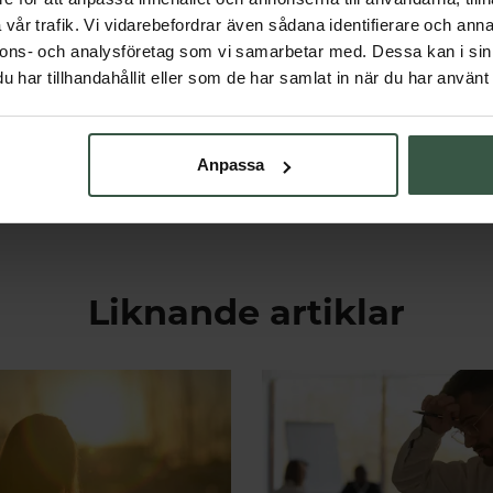
vår trafik. Vi vidarebefordrar även sådana identifierare och anna
än något som förknippas med huden. Det är kroppens vanligaste
nnons- och analysföretag som vi samarbetar med. Dessa kan i sin
enor, ligament och annan bindväv. Genom att förstå hur utbrett ko
har tillhandahållit eller som de har samlat in när du har använt 
av varför detta protein har en så central plats i kroppen – och var
xa.
Anpassa
Liknande artiklar