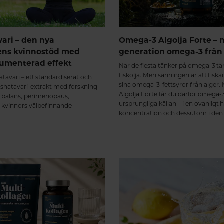
vari – den nya
Omega-3 Algolja Forte – 
ens kvinnostöd med
generation omega-3 från 
kumenterad effekt
När de flesta tänker på omega-3 tä
fiskolja. Men sanningen är att fiskar
tavari – ett standardiserat och
sina omega-3-fettsyror från alger
t shatavari-extrakt med forskning
Algolja Forte får du därför omega-3
 balans, perimenopaus,
ursprungliga källan – i en ovanligt 
h kvinnors välbefinnande
koncentration och dessutom i den 
triglyceridformen.