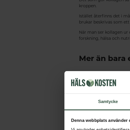
kroppen.
Istället återfinns det i 
brukar beskrivas som ett 
När man ser kollagen ur d
forskning, hälsa och nutri
Mer än bara 
Ibland avfärdas kollagen
är ett protein som har fu
Det som har förändrats ä
uppbyggda än vi gjorde f
Samtycke
Kanske är det just därför
Denna webbplats använder 
Sammanfatt
Vi använder enhetsidentifierar