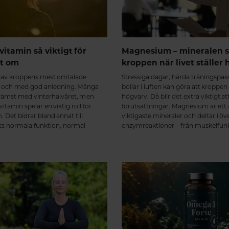
vitamin så viktigt för
Magnesium – mineralen s
et om
kroppen när livet ställer 
t av kroppens mest omtalade
Stressiga dagar, hårda träningspa
 och med god anledning. Många
bollar i luften kan göra att kroppen
främst med vinterhalvåret, men
högvarv. Då blir det extra viktigt at
itamin spelar en viktig roll för
förutsättningar. Magnesium är ett
 Det bidrar bland annat till
viktigaste mineraler och deltar i öv
 normala funktion, normal
enzymreaktioner – från muskelfun
och att bibehålla en normal
energiomsättning till nervsystem o