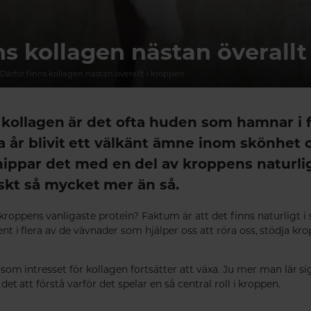
ns kollagen nästan överallt
Därför finns kollagen nästan överallt i kroppen
 kollagen är det ofta huden som hamnar i 
 år blivit ett välkänt ämne inom skönhet
ippar det med en del av kroppens naturli
iskt så mycket mer än så.
 kroppens vanligaste protein? Faktum är att det finns naturligt i
t i flera av de vävnader som hjälper oss att röra oss, stödja kr
.
 som intresset för kollagen fortsätter att växa. Ju mer man lär s
 det att förstå varför det spelar en så central roll i kroppen.