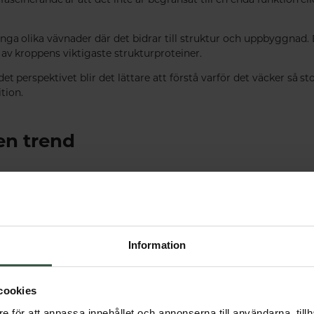
många olika vävnader där det bidrar till struktur och uppbyggnad.
av kroppens viktigaste strukturproteiner.
et perspektivet blir det lättare att förstå varför det väcker så s
tion.
en trend
 som ännu en hälsotrend. Men sanningen är att kollagen inte är
nnits i människokroppen så länge vi har existerat.
r vår kunskap. Idag vet vi betydligt mer om kroppens olika vävn
ör bara några decennier sedan.
Information
 kollagen fortsätter att fascinera så många människor.
cookies
ning
e för att anpassa innehållet och annonserna till användarna, tillh