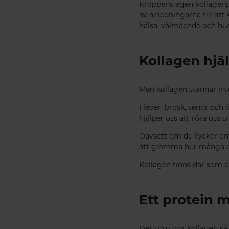
Kroppens egen kollagenpro
av anledningarna till at
hälsa, välmående och hu
Kollagen hjäl
Men kollagen stannar int
I leder, brosk, senor och
hjälper oss att röra oss
Oavsett om du tycker om 
att glömma hur många del
Kollagen finns där som en
Ett protein 
Det som gör kollagen så f