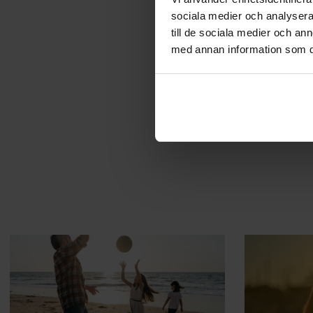
sociala medier och analysera 
Kollagen är mycket mer 
till de sociala medier och a
naturligt i hud, brosk, s
med annan information som du 
man också en bättre bild 
kollagen fortsätter att vä