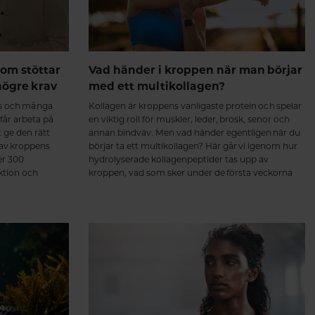
om stöttar
Vad händer i kroppen när man börjar
högre krav
med ett multikollagen?
ss och många
Kollagen är kroppens vanligaste protein och spelar
 får arbeta på
en viktig roll för muskler, leder, brosk, senor och
t ge den rätt
annan bindväv. Men vad händer egentligen när du
 av kroppens
börjar ta ett multikollagen? Här går vi igenom hur
er 300
hydrolyserade kollagenpeptider tas upp av
ktion och
kroppen, vad som sker under de första veckorna
ch hjärta.
och varför regelbundet intag över tid kan ge de
bästa förutsättningarna för en aktiv och rörlig
kropp. Från de första veckorna till långsiktigt stöd
för muskler och leder Intresset för kollagentillskott
fortsätter att öka – inte bara för hudens skull, utan
också för muskler, leder, senor och annan bindväv.
Men vad händer egentligen i kroppen när man
börjar ta ett multikollagen med kollagen typ I, II
och III? Här går vi igenom vad forskningen visar –
från de första veckorna till de långsiktiga