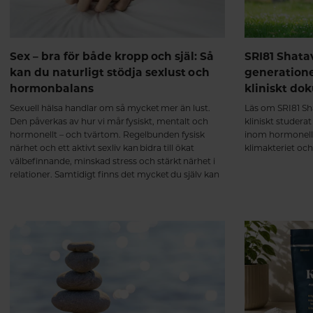
Sex – bra för både kropp och själ: Så
SRI81 Shata
kan du naturligt stödja sexlust och
generation
hormonbalans
kliniskt do
Sexuell hälsa handlar om så mycket mer än lust.
Läs om SRI81 Sha
Den påverkas av hur vi mår fysiskt, mentalt och
kliniskt studera
hormonellt – och tvärtom. Regelbunden fysisk
inom hormonell
närhet och ett aktivt sexliv kan bidra till ökat
klimakteriet oc
välbefinnande, minskad stress och stärkt närhet i
relationer. Samtidigt finns det mycket du själv kan
göra för att skapa goda förutsättningar för en
naturlig sexlust.