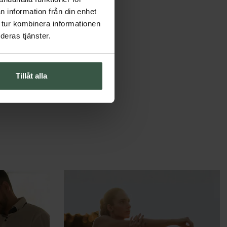
n information från din enhet
 protein och finns
 tur kombinera informationen
llagen faktiskt är får
deras tjänster.
för intresset för
Tillåt alla