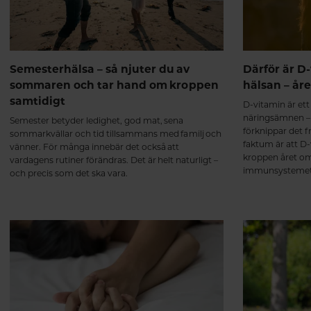
Semesterhälsa – så njuter du av
Därför är D-
sommaren och tar hand om kroppen
hälsan – år
samtidigt
D-vitamin är et
näringsämnen –
Semester betyder ledighet, god mat, sena
förknippar det 
sommarkvällar och tid tillsammans med familj och
faktum är att D-v
vänner. För många innebär det också att
kroppen året om.
vardagens rutiner förändras. Det är helt naturligt –
immunsystemets
och precis som det ska vara.
muskelfunktion 
benstomme.