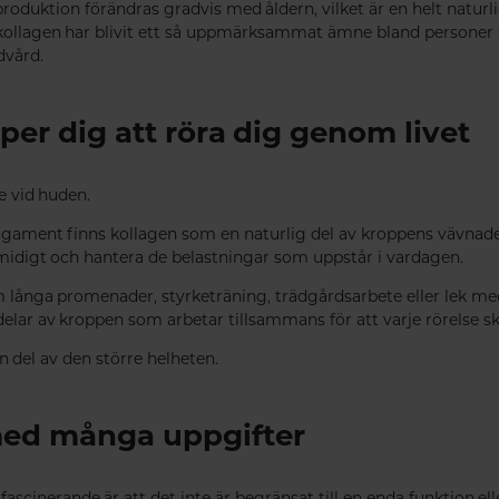
duktion förändras gradvis med åldern, vilket är en helt naturlig 
t kollagen har blivit ett så uppmärksammat ämne bland personer 
dvård.
per dig att röra dig genom livet
e vid huden.
 ligament finns kollagen som en naturlig del av kroppens vävnade
 smidigt och hantera de belastningar som uppstår i vardagen.
långa promenader, styrketräning, trädgårdsarbete eller lek med
ar av kroppen som arbetar tillsammans för att varje rörelse sk
 del av den större helheten.
med många uppgifter
ascinerande är att det inte är begränsat till en enda funktion el