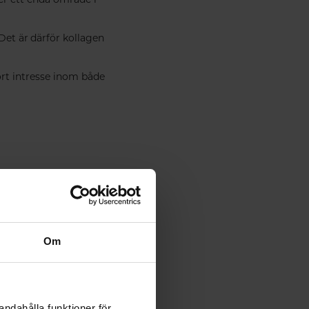
 Det är därför kollagen
tort intresse inom både
 något nytt fenomen. Det
ader och hur de är
Om
andahålla funktioner för