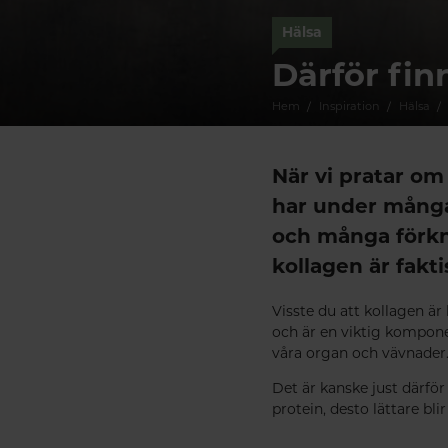
Hälsa
Därför fin
Hem
Inspiration
Hälsa
När vi pratar om
har under många
och många förkn
kollagen är fakt
Visste du att kollagen är
och är en viktig komponen
våra organ och vävnader
Det är kanske just därför
protein, desto lättare blir