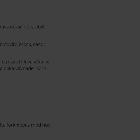
rävs också ett stabilt
bindväv, brosk, senor,
a oss att leva våra liv.
nga olika vävnader som
ofta förknippas med hud