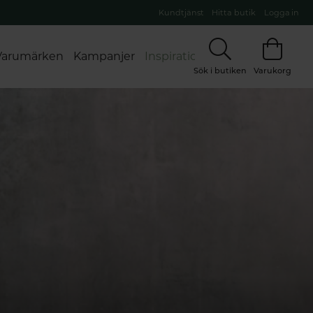
Kundtjänst
Hitta butik
Logga in
Varumärken
Kampanjer
Inspiration
Sök i butiken
Varukorg