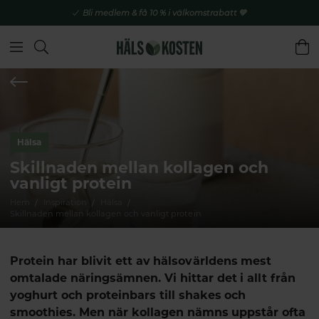
Bli medlem & få 10 % i välkomstrabatt 💚
Hälsa
Skillnaden mellan kollagen och
vanligt protein
Hem
Inspiration
Hälsa
Skillnaden mellan kollagen och vanligt protein
Protein har blivit ett av hälsovärldens mest
omtalade näringsämnen. Vi hittar det i allt från
yoghurt och proteinbars till shakes och
smoothies. Men när kollagen nämns uppstår ofta