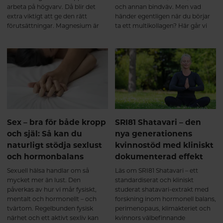
arbeta på högvarv. Då blir det
och annan bindväv. Men vad
extra viktigt att ge den rätt
händer egentligen när du börjar
förutsättningar. Magnesium är
ta ett multikollagen? Här går vi
ett av kroppens viktigaste
igenom hur hydrolyserade
mineraler och deltar i över 300
kollagenpeptider tas upp av
enzymreaktioner – från
kroppen, vad som sker under de
muskelfunktion och
första veckorna och varför
energiomsättning till nervsystem
regelbundet intag över tid kan ge
och hjärta.
de bästa förutsättningarna för en
aktiv och rörlig kropp. Från de
första veckorna till långsiktigt
stöd för muskler och leder
Intresset för kollagentillskott
Sex – bra för både kropp
SRI81 Shatavari – den
fortsätter att öka – inte bara för
och själ: Så kan du
nya generationens
hudens skull, utan också för
naturligt stödja sexlust
kvinnostöd med kliniskt
muskler, leder, senor och annan
och hormonbalans
dokumenterad effekt
bindväv. Men vad händer
egentligen i kroppen när man
Sexuell hälsa handlar om så
Läs om SRI81 Shatavari – ett
börjar ta ett multikollagen med
mycket mer än lust. Den
standardiserat och kliniskt
kollagen typ I, II och III? Här går
påverkas av hur vi mår fysiskt,
studerat shatavari-extrakt med
vi igenom vad forskningen visar –
mentalt och hormonellt – och
forskning inom hormonell balans,
från de första veckorna till de
tvärtom. Regelbunden fysisk
perimenopaus, klimakteriet och
långsiktiga förändringarna.
närhet och ett aktivt sexliv kan
kvinnors välbefinnande