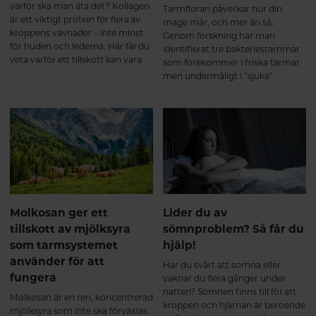
varför ska man äta det? Kollagen
Tarmfloran påverkar hur din
är ett viktigt protein för flera av
mage mår, och mer än så.
kroppens vävnader – inte minst
Genom forskning har man
för huden och lederna. Här får du
identifierat tre bakteriestammar
veta varför ett tillskott kan vara
som förekommer i friska tarmar
bra och vad du ska tänka på när
men undermåligt i ”sjuka”
du väljer kollagentillskott.
tarmar. Här får du veta mer om
vad dessa mjölksyrabakterier kan
göra för din tarm.
Molkosan ger ett
Lider du av
tillskott av mjölksyra
sömnproblem? Så får du
som tarmsystemet
hjälp!
använder för att
Har du svårt att somna eller
fungera
vaknar du flera gånger under
natten? Sömnen finns till för att
Molkosan är en ren, koncentrerad
kroppen och hjärnan är beroende
mjölksyra som inte ska förväxlas