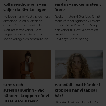
Study on the Use of Collagen
kollagendjungeln – så
vardag – räcker maten vi
Hydrolysate as a Dietary
väljer du rätt kollagen
äter?
Supplement in Athletes with
Activity-Related Joint Pain.
Kollagen har blivit ett av de mest
Räcker maten vi äter idag för att
Current Medical Research and
omtalade kosttillskotten de
täcka vårt näringsbehov Läs om
Opinion. 2008. Bello AE, Oesser S.
senaste åren – och det är inte
hur du säkerställer rätt näring
Collagen hydrolysate for the
svårt att förstå varför. Som
och varför tillskott kan vara ett
treatment of osteoarthritis and
kroppens vanligaste protein
smart komplement
other joint disorders: a review of
spelar kollagen en central roll för
Fokusnyckelord: näring,
the literature. Current Medical
hud, hår, naglar, leder och
näringsbehov, kosttillskott,
Research and Opinion. 2006.
bindväv. Men vad betyder
multivitamin kvinna, vitaminer
Zdzieblik D, et al. Collagen
egentligen begrepp som
och mineraler, kvinnors hälsa
peptide supplementation in
kollagenpeptider, hydrolyserat
combination with resistance
kollagen och dalton? Och spelar
training improves body
kollagentyp verkligen någon roll?
composition and muscle
Här hjälper vi dig att reda ut vad
strength in elderly men. British
som verkligen spelar roll.
Journal of Nutrition. 2015.
Jendricke P, et al. Specific
Stress och
Håravfall – vad händer i
Collagen Peptides in
stresshantering - vad
kroppen när vi tappar
Combination with Resistance
Training Improve Body
händer i kroppen när vi
hår?
Composition and Muscle
utsätts för stress?
Håravfall är ett vanligt och ofta
Strength. Nutrients. 2019.