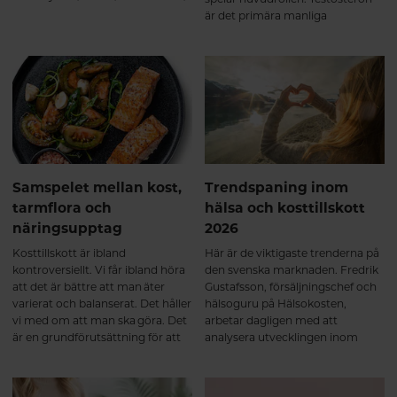
näringsstatus och stora
är det primära manliga
livshändelser som graviditet och
könshormonet och påverkar en
klimakterium. Hormonell balans
rad funktioner i kroppen.
handlar därför inte om “perfekta
nivåer”, utan om samspel, rytm
och anpassning över tid.
Samspelet mellan kost,
Trendspaning inom
tarmflora och
hälsa och kosttillskott
näringsupptag
2026
Kosttillskott är ibland
Här är de viktigaste trenderna på
kontroversiellt. Vi får ibland höra
den svenska marknaden. Fredrik
att det är bättre att man äter
Gustafsson, försäljningschef och
varierat och balanserat. Det håller
hälsoguru på Hälsokosten,
vi med om att man ska göra. Det
arbetar dagligen med att
är en grundförutsättning för att
analysera utvecklingen inom
må bra, men vi tror inte på att det
hälsa, kosttillskott och
behöver vara antingen eller. Häng
konsumentbeteenden. Med
med så ska vi dela ett av de bästa
fingret på pulsen delar han här