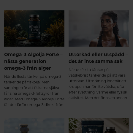
Kollagen är kroppens vanligaste
bidra till ökat välbefinnande,
protein och fungerar som ett
minskad stress och stärkt närhet i
viktigt byggmaterial i bland annat
relationer. Samtidigt finns det
muskler, leder, brosk, senor och
mycket du själv kan göra för att
ligament. Redan från omkring
skapa goda förutsättningar för en
25-årsåldern börjar kroppens
naturlig sexlust.
egen kollagenproduktion minska,
samtidigt som nedbrytningen
gradvis ökar. Ålder, fysisk
belastning, stillasittande, stress
Omega-3 Algolja Forte –
Uttorkad eller utspädd –
och andra livsstilsfaktorer kan
nästa generation
det är inte samma sak
också påverka kroppens
omega-3 från alger
kollagenbalans¹. Resultatet blir
När de flesta tänker på
att bindväven successivt förlorar
vätskebrist tänker de på att vara
När de flesta tänker på omega-3
en del av sin styrka och elasticitet,
uttorkad. Uttorkning innebär att
tänker de på fiskolja. Men
vilket kan bidra till att kroppen
kroppen har för lite vätska, ofta
sanningen är att fiskarna själva
känns stelare och
efter svettning, värme eller fysisk
får sina omega-3-fettsyror från
återhämtningen tar längre tid.
aktivitet. Men det finns en annan
alger. Med Omega-3 Algolja Forte
Vad händer när du tar ett
sida av myntet som få pratar om:
får du därför omega-3 direkt från
multikollagen? De flesta
att bli utspädd.
den ursprungliga källan – i en
multikollagen innehåller
ovanligt hög koncentration och
hydrolyserade kollagenpeptider.
dessutom i den eftertraktade
Det innebär att kollagenet redan
triglyceridformen.
brutits ner till mindre peptider