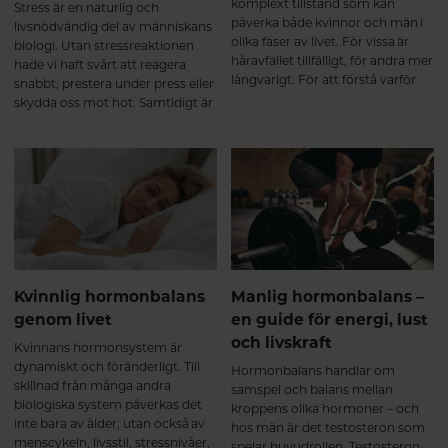
komplext tillstånd som kan
Stress är en naturlig och
påverka både kvinnor och män i
livsnödvändig del av människans
olika faser av livet. För vissa är
biologi. Utan stressreaktionen
håravfallet tillfälligt, för andra mer
hade vi haft svårt att reagera
långvarigt. För att förstå varför
snabbt, prestera under press eller
håravfall uppstår behöver vi börja
skydda oss mot hot. Samtidigt är
med att förstå hur håret bildas
långvarig eller obalanserad stress
och hur kroppens inre processer
en av de största belastningarna
påverkar hårsäckarna.
på både kropp och psyke i det
moderna samhället. För att förstå
hur stress påverkar oss – och hur
vi kan hantera den bättre –
behöver vi börja med vad som
faktiskt sker i kroppen.
Kvinnlig hormonbalans
Manlig hormonbalans –
genom livet
en guide för energi, lust
och livskraft
Kvinnans hormonsystem är
dynamiskt och föränderligt. Till
Hormonbalans handlar om
skillnad från många andra
samspel och balans mellan
biologiska system påverkas det
kroppens olika hormoner – och
inte bara av ålder, utan också av
hos män är det testosteron som
menscykeln, livsstil, stressnivåer,
spelar huvudrollen. Testosteron