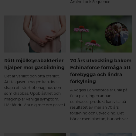
näringsrik bidrottninggelé från
AminoLock Sequence
strikt kontrollerade ekologiska
Technology har erkänts som unik
biodlingar.
och skiljer sig från andra
hydrolyserade
kollagenproduktionsmetoder på
marknaden. Häng med så
berättar vi mer!
Rätt mjölksyrabakterier
70 års utveckling bakom
hjälper mot gasbildning
Echinaforce förmåga att
förebygga och lindra
Det är vanligt och ofta ofarligt.
förkylning
Att ta gaser i magen kan dock
skapa ett stort obehag hos den
A.Vogels Echinaforce är unik på
som drabbas. Uppblåsthet och
flera plan, ingen annan
magknip är vanliga symptom.
echinacea-produkt kan visa på
Här får du lära dig mer om gaser i
resultatet av mer än 70 års
magen och hur rätt
forskning och utveckling. Det
mjölksyrabakterier kan hjälpa.
börjar med plantan, hur och var
den odlas – och till sist den unika
extraktionsmetoden. Allt