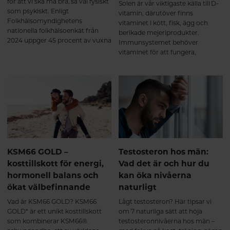
för att vi ska må bra, så väl fysiskt
Solen är vår viktigaste källa till D-
som psykiskt. Enligt
vitamin, därutöver finns
Folkhälsomyndighetens
vitaminet i kött, fisk, ägg och
nationella folkhälsoenkät från
berikade mejeriprodukter.
2024 uppger 45 procent av vuxna
Immunsystemet behöver
svenskar att de har sömnbesvär.
vitaminet för att fungera,
Här tipsar vi om naturliga sätt att
dessutom har man sett ett
hjälpa sömnen på traven.
samband mellan låga nivåer av
D-vitamin och symptom på
depression. Här får du veta mer
om varför det är så viktigt att
tillgodose sitt behov av D-
vitamin.
KSM66 GOLD –
Testosteron hos män:
kosttillskott för energi,
Vad det är och hur du
hormonell balans och
kan öka nivåerna
ökat välbefinnande
naturligt
Vad är KSM66 GOLD? KSM66
Lågt testosteron? Här tipsar vi
GOLD* är ett unikt kosttillskott
om 7 naturliga sätt att höja
som kombinerar KSM66®
testosteronnivåerna hos män –