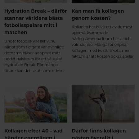
samtidigt som kroppens bindväv
Hydration Break – därför
Kan man få kollagen
kontinuerligt förnyas. Kroppen
omsätter ständigt kollagen, och
stannar världens bästa
genom kosten?
tillskottet bidrar med aminosyror
fotbollsspelare mitt i
Kollagen har blivit ett av de mest
som glycin, prolin och
matchen
uppmärksammade
hydroxyprolin – viktiga
näringsämnena inom hälsa och
byggstenar i kollagenets struktur.
Under fotbolls-VM ser vi nu
välmående. Många förknippar
För de flesta märks ännu inga
något som tidigare var ovanligt:
kollagen med kosttillskott, men
tydliga skillnader, men kroppen
domaren blåser av spelet mitt
faktum är att kosten också spelar
har påbörjat den naturliga
under halvleken för ett så kallat
en viktig roll när det gäller
uppbyggnadsprocessen. Precis
Hydration Break. För många
kroppens kollagenomsättning.
som vid styrketräning sker
tittare kan det se ut som en kort
förändringarna gradvis. Efter 2–3
paus för att samla laget eller få
månader – nu börjar många
taktiska instruktioner. Men den
märka skillnad Efter ungefär 8–12
verkliga anledningen är betydligt
veckor börjar resultaten bli mer
viktigare än så.
påtagliga. Flera kliniska studier
visar att regelbundet intag av
kollagenpeptider kan bidra till att
stödja ledernas funktion och
minska aktivitetsrelaterad ledvärk
hos vissa personer³⁴. Många
Kollagen efter 40 – vad
Därför finns kollagen
beskriver att kroppen känns: ✔
händer egentligen i
nästan överallt i