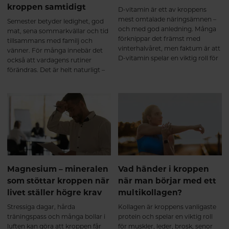
kroppen samtidigt
D-vitamin är ett av kroppens
mest omtalade näringsämnen –
Semester betyder ledighet, god
och med god anledning. Många
mat, sena sommarkvällar och tid
förknippar det främst med
tillsammans med familj och
vinterhalvåret, men faktum är att
vänner. För många innebär det
D-vitamin spelar en viktig roll för
också att vardagens rutiner
kroppen året om. Det bidrar
förändras. Det är helt naturligt –
bland annat till immunsystemets
och precis som det ska vara.
normala funktion, normal
muskelfunktion och att bibehålla
en normal benstomme.
Magnesium – mineralen
Vad händer i kroppen
som stöttar kroppen när
när man börjar med ett
livet ställer högre krav
multikollagen?
Stressiga dagar, hårda
Kollagen är kroppens vanligaste
träningspass och många bollar i
protein och spelar en viktig roll
luften kan göra att kroppen får
för muskler, leder, brosk, senor