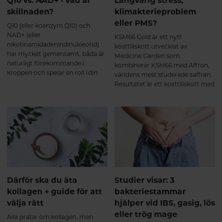
Q10 vs. NAD+ - vad är
Långvarig stress,
(Affron®) bidrar till avslappning,
skillnaden?
klimakterieproblem
emotionell balans, positiv
sinnesstämning samt förbättrad
eller PMS?
Q10 (eller koenzym Q10) och
sexlust (libido). B6 (P-5-P) bidrar
NAD+ (eller
KSM66 Gold är ett nytt
till att reglera hormonaktiveten
nikotinamidadenindinukleotid)
kosttillskott utvecklat av
samt nervsystemets normala
har mycket gemensamt, båda är
Medicine Garden som
funktion.
naturligt förekommande i
kombinerar KSM66 med Affron,
kroppen och spelar en roll i din
världens mest studerade saffran.
energiproduktion. De båda
Resultatet är ett kosttillskott med
näringsämnena minskar också
kliniskt säkerställd effekt vid
med stigande ålder. Här får du
hormonell obalans, utmattning,
veta mer om Q10 och NAD+ och
sömnproblem och sexuell olust.
hur du kan bibehålla hälsosamma
nivåer för ett hälsosamt åldrande.
Därför ska du äta
Studier visar: 3
kollagen + guide för att
bakteriestammar
välja rätt
hjälper vid IBS, gasig, lös
eller trög mage
Alla pratar om kollagen, men