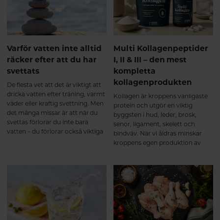
som tas upp effektivt i
tunntarmen. Efter upptaget
transporteras kollagenpeptiderna
via blodet till olika vävnader i
kroppen. Forskning visar att vissa
Varför vatten inte alltid
Multi Kollagenpeptider
av dessa bioaktiva peptider inte
räcker efter att du har
I, II & III – den mest
bara fungerar som byggstenar,
svettats
kompletta
utan även kan fungera som
signalmolekyler som stimulerar
kollagenprodukten
De flesta vet att det är viktigt att
kroppens egen
dricka vatten efter träning, varmt
Kollagen är kroppens vanligaste
kollagenomsättning i bindväven².
väder eller kraftig svettning. Men
protein och utgör en viktig
Ett multikollagen innehåller
det många missar är att när du
byggsten i hud, leder, brosk,
kollagenpeptider från flera
svettas förlorar du inte bara
senor, ligament, skelett och
naturliga källor och
vatten – du förlorar också viktiga
bindväv. När vi åldras minskar
kollagentyper. När peptiderna
mineraler, så kallade elektrolyter.
kroppens egen produktion av
tagits upp används de där
kollagen, vilket gör att många
kroppen har behov av dem – till
väljer att komplettera kosten
exempel i brosk, senor, ligament
med kollagentillskott. Alla
och annan bindväv. De första
kollagenprodukter är dock inte
veckorna – kroppen börjar bygga
lika kompletta.
upp Under de första veckorna
sker förändringarna framför allt
på cellnivå. Kollagenpeptiderna
används som byggmaterial