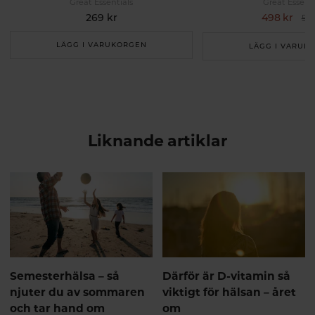
Great Essentials
Great Essenti
269 kr
498 kr
538
LÄGG I VARUKORGEN
LÄGG I VARUK
Liknande artiklar
Semesterhälsa – så
Därför är D-vitamin så
njuter du av sommaren
viktigt för hälsan – året
och tar hand om
om