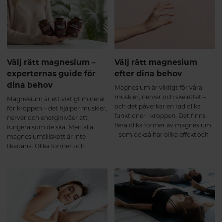
hälsohacken vi vet för att
sin trendspaning – sex tydliga
optimalt tillgodogöra dig
trender som formar
näringen från den mat du äter.
kosttillskottsmarknaden i Sverige
2026.
Välj rätt magnesium –
Välj rätt magnesium
experternas guide för
efter dina behov
dina behov
Magnesium är viktigt för våra
muskler, nerver och skelettet –
Magnesium är ett viktigt mineral
och det påverkar en rad olika
för kroppen – det hjälper muskler,
funktioner i kroppen. Det finns
nerver och energinivåer att
flera olika former av magnesium
fungera som de ska. Men alla
– som också har olika effekt och
magnesiumtillskott är inte
tas upp olika bra i kroppen. Här
likadana. Olika former och
får du lära dig mer om de olika
tillsatta ingredienser gör att vissa
formerna och vi guidar dig till rätt
varianter passar bättre beroende
produkt efter dina behov.
på vad just du behöver. Här går vi
igenom fyra populära alternativ
så du lättare kan välja rätt.