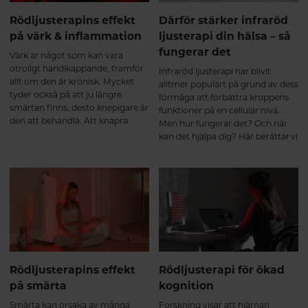
Rödljusterapins effekt
Därför stärker infraröd
på värk & inflammation
ljusterapi din hälsa – så
fungerar det
Värk är något som kan vara
otroligt handikappande, framför
Infraröd ljusterapi har blivit
allt om den är kronisk. Mycket
alltmer populärt på grund av dess
tyder också på att ju längre
förmåga att förbättra kroppens
smärtan finns, desto knepigare är
funktioner på en cellulär nivå.
den att behandla. Att knapra
Men hur fungerar det? Och när
smärtstillande under långa
kan det hjälpa dig? Här berättar vi
perioder är sällan heller en
vilka funktioner i kroppen som
lösning då läkemedlen kan sänka
påverkas av ljusterapin och hur
smärttröskeln och göra det ännu
du kan ha nytta av det.
svårare att häva smärtan. Nya
rön tyder på att ljusterapi kan
vara ett biverkningsfritt alternativ
eller komplement till andra
smärtlindrande behandlingar.
Rödljusterapins effekt
Rödljusterapi för ökad
på smärta
kognition
Smärta kan orsaka av många
Forskning visar att hjärnan