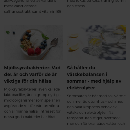
ashwagandha, ett av världens
med fokus på kost, träning, sömn
mest välstuderade
och stress.
saffransextrakt, samt vitamin B6
(i formen pyridoxal-5-fosfat, P-5-
P).Denna kombination är
framtagen för att stödja kropp
och sinne vid: Stress och
utmattning Oro och
sömnproblem Hormonell
obalans Nedsatt libido Produkten
är lika effektiv för både kvinnor
och män. Hur fungerar KSM66
GOLD? Samverkande extrakt för
Mjölksyrabakterier: Vad
Så håller du
ökad effekt. KSM66, saffran och
det är och varför de är
vätskebalansen i
B6 samverkar på olika sätt men
viktiga för din hälsa
sommar - med hjälp av
med samma mål: att återställa
elektrolyter
emotionell balans, energi och
Mjölksyrabakterier, även kallade
hormonell stabilitet. Mer ork och
laktobaciller, är en grupp nyttiga
Sommaren är här med sol, värme
inre lugn Ashwagandha (KSM66)
mikroorganismer som spelar en
och mer tid utomhus – och med
stärker kroppens motståndskraft
avgörande roll för vår tarmflora
den ökar kroppens behov av
mot stress och bidrar till
och allmänna hälsa. Intresset för
vätska och elektrolyter. När
normalisering av kortisolnivåer.
dessa goda bakterier har ökat
temperaturen stiger, svettas vi
Resultatet blir: Ökad energi och
kraftigt de senaste åren, särskilt i
mer och förlorar både vatten och
uthållighet Bättre återhämtning
samband med ökat fokus och
viktiga mineraler. En bra