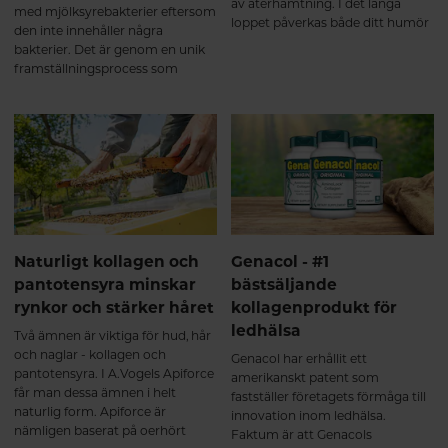
av återhämtning. I det långa
med mjölksyrebakterier eftersom
loppet påverkas både ditt humör
den inte innehåller några
och allmänna mående av
bakterier. Det är genom en unik
sömnbesvär.
framställningsprocess som
Molkosan blir till mjölksyra av
samma typ som naturligt
förekommer i en välfungerande
mage och tarm.
Naturligt kollagen och
Genacol - #1
pantotensyra minskar
bästsäljande
rynkor och stärker håret
kollagenprodukt för
ledhälsa
Två ämnen är viktiga för hud, hår
och naglar - kollagen och
Genacol har erhållit ett
pantotensyra. I A.Vogels Apiforce
amerikanskt patent som
får man dessa ämnen i helt
fastställer företagets förmåga till
naturlig form. Apiforce är
innovation inom ledhälsa.
nämligen baserat på oerhört
Faktum är att Genacols