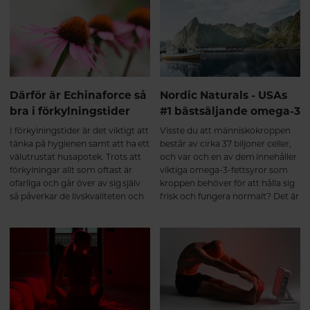
samverkar och har givit
Echinaforce status som
läkemedel vid förkylning.
Därför är Echinaforce så
Nordic Naturals - USAs
bra i förkylningstider
#1 bästsäljande omega-3
I förkylningstider är det viktigt att
Visste du att människokroppen
tänka på hygienen samt att ha ett
består av cirka 37 biljoner celler,
välutrustat husapotek. Trots att
och var och en av dem innehåller
förkylningar allt som oftast är
viktiga omega-3-fettsyror som
ofarliga och går över av sig själv
kroppen behöver för att hålla sig
så påverkar de livskvaliteten och
frisk och fungera normalt? Det är
orsakar stor sjukfrånvaro. I
sant. Häng med så får du läsa
genomsnitt tar det 7-10 dagar att
mer om USAs bästsäljande
bli frisk, med Echinaforce kan du
omega-3-varumärke.
både minska risken att drabbas
och lindra symptomen om
oturen är framme.