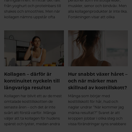
näringsämnen. Vi hittar det i allt
personer som vill stödja leder,
rörlig ✔ stabilare i lederna ✔
från yoghurt och proteinbars till
muskler, senor och bindväv. Men
bättre rustad för både träning
shakes och smoothies. Men när
alla kollagenprodukter är inte lika.
och vardagens belastning Det
kollagen nämns uppstår ofta
Forskningen visar att olika
handlar inte om en snabb effekt,
samma fråga: "Är inte kollagen
kollagentyper har olika funktioner
utan om att ge kroppen rätt
bara ett annat ord för protein?"
i kroppen, vilket gör att en
byggstenar över tid. Varför välja
produkt som kombinerar flera
ett multikollagen? Ett
typer av kollagen kan erbjuda
multikollagen kombinerar
bredare stöd än ett enskilt
kollagen från flera naturliga källor
kollagen. För den som vill
och innehåller kollagen typ I, II
bibehålla rörlighet, styrka och en
och III. Eftersom kollagenet är
aktiv livsstil kan valet av kollagen
hydrolyserat bryts det ner till
därför spela stor roll.
mindre peptider som kroppen
Kollagen – därför är
Hur snabbt växer håret –
kan ta upp effektivt.
kontinuitet nyckeln till
och när märker man
Kombinationen av flera
långvariga resultat
skillnad av kosttillskott?
kollagenkällor ger dessutom en
bred aminosyraprofil som passar
Kollagen har blivit ett av de mest
Många som börjar med
kroppens olika
omtalade kosttillskotten de
kosttillskott för hår, hud och
bindvävsstrukturer. Många
senaste åren – och det är inte
naglar undrar ”När kommer jag
multikollagen är dessutom
svårt att förstå varför. Många
märka resultat?” Svaret är att
berikade med vitamin C, som
väljer att ta kollagen för hudens
kroppen jobbar i olika steg och
bidrar till normal kollagenbildning
spänst och lyster, medan andra
vissa förändringar syns snabbare
vilket har betydelse för broskets
uppskattar dess betydelse för
än andra. Regelbundenhet och