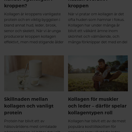
smidigare i vardagen ✔ mindre
kroppen?
kroppen
stel efter vila ✔ bättre återhämtad
efter fysisk aktivitet Hos personer
Kollagen är kroppens vanligaste
När vi pratar om kollagen är det
som tränar har forskning även
protein och en viktig byggsten i
ofta huden som hamnar i fokus.
visat att kollagenpeptider, i
bland annat hud, leder, brosk,
Kollagen har under många år
kombination med styrketräning,
senor och skelett. När vi är unga
blivit ett välkänt ämne inom
kan stödja muskelmassa och
producerar kroppen kollagen
skönhet och välmående, och
styrkeutveckling. Detta tros
effektivt, men med stigande ålder
många förknippar det med en del
framför allt bero på att kollagen
börjar den naturliga
av kroppens naturliga struktur.
bidrar med viktiga aminosyror till
produktionen gradvis minska.
Men kollagen är faktiskt så
bindväven som omger och
För många blir förändringarna
mycket mer än så.
stödjer musklerna⁵. Efter 6
mer märkbara efter 40 års ålder,
månader – långsiktigt stöd för
då kroppens förmåga att bilda
muskler och leder Kollagen
nytt kollagen inte längre håller
omsätts långsamt i kroppen,
samma takt som tidigare.
vilket gör att kontinuitet är viktig.
Vid regelbundet intag under flera
månader visar forskning att
Skillnaden mellan
Kollagen för muskler
kollagen kan bidra till en fortsatt
kollagen och vanligt
och leder – därför spelar
positiv utveckling av broskets
protein
kollagentypen roll
och bindvävens kvalitet samt ge
ett långsiktigt stöd för
Protein har blivit ett av
Kollagen har blivit ett av de mest
ledfunktionen⁶. Många upplever
hälsovärldens mest omtalade
populära kosttillskotten för
då att kroppen känns: ✔ mer