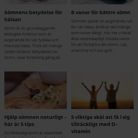
Sömnens betydelse för
8 vanor för bättre sömn
hälsan
Sömnen spelar en avgörande roll
för vår hälsa, ändå är det många
Sömn är en grundläggande
som sover dåligt. Här har vi listat
biologisk funktion som är
åtta vetenskapligt stödda vanor
avgörande för vår fysiska och
för att förbättra din sömn. Läs,
mentala hälsa. Trots att många
anamma och sov gott.
undervärderar betydelsen av
sömn, visar forskning gång på
gång att kvalitetssömn är lika
viktig för vår hälsa som rätt kost
och regelbunden motion. I den
här artikeln går vi igenom varför
sömn är så viktig och hur brist på
sömn kan påverka både kropp
och sinne.
Hjälp sömnen naturligt –
5 viktiga skäl att få i sig
här är 5 tips
tillräckligt med D-
vitamin
En tillräcklig sömn är essentiellt