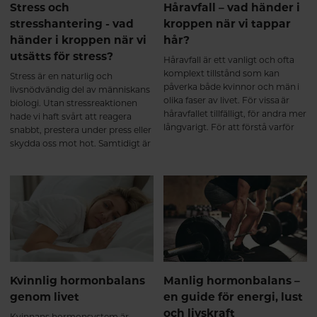
Stress och
Håravfall – vad händer i
Collagen Peptides in
stresshantering - vad
kroppen när vi tappar
Combination with Resistance
Training Improve Body
händer i kroppen när vi
hår?
Composition and Muscle
utsätts för stress?
Håravfall är ett vanligt och ofta
Strength. Nutrients. 2019.
komplext tillstånd som kan
Stress är en naturlig och
påverka både kvinnor och män i
livsnödvändig del av människans
olika faser av livet. För vissa är
biologi. Utan stressreaktionen
håravfallet tillfälligt, för andra mer
hade vi haft svårt att reagera
långvarigt. För att förstå varför
snabbt, prestera under press eller
håravfall uppstår behöver vi börja
skydda oss mot hot. Samtidigt är
med att förstå hur håret bildas
långvarig eller obalanserad stress
och hur kroppens inre processer
en av de största belastningarna
påverkar hårsäckarna.
på både kropp och psyke i det
moderna samhället. För att förstå
hur stress påverkar oss – och hur
vi kan hantera den bättre –
behöver vi börja med vad som
faktiskt sker i kroppen.
Kvinnlig hormonbalans
Manlig hormonbalans –
genom livet
en guide för energi, lust
och livskraft
Kvinnans hormonsystem är