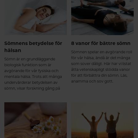
på vad just du behöver. Här går vi
igenom fyra populära alternativ
så du lättare kan välja rätt.
Sömnens betydelse för
8 vanor för bättre sömn
hälsan
Sömnen spelar en avgörande roll
för vår hälsa, ändå är det många
Sömn är en grundläggande
som sover dåligt. Här har vi listat
biologisk funktion som är
åtta vetenskapligt stödda vanor
avgörande för vår fysiska och
för att förbättra din sömn. Läs,
mentala hälsa. Trots att många
anamma och sov gott.
undervärderar betydelsen av
sömn, visar forskning gång på
gång att kvalitetssömn är lika
viktig för vår hälsa som rätt kost
och regelbunden motion. I den
här artikeln går vi igenom varför
sömn är så viktig och hur brist på
sömn kan påverka både kropp
och sinne.