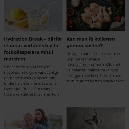
och annan bindväv. De första
kollagenprodukter är dock inte
veckorna – kroppen börjar bygga
lika kompletta.
upp Under de första veckorna
sker förändringarna framför allt
på cellnivå. Kollagenpeptiderna
används som byggmaterial
samtidigt som kroppens bindväv
Hydration Break – därför
Kan man få kollagen
kontinuerligt förnyas. Kroppen
omsätter ständigt kollagen, och
stannar världens bästa
genom kosten?
tillskottet bidrar med aminosyror
fotbollsspelare mitt i
Kollagen har blivit ett av de mest
som glycin, prolin och
matchen
uppmärksammade
hydroxyprolin – viktiga
näringsämnena inom hälsa och
byggstenar i kollagenets struktur.
Under fotbolls-VM ser vi nu
välmående. Många förknippar
För de flesta märks ännu inga
något som tidigare var ovanligt:
kollagen med kosttillskott, men
tydliga skillnader, men kroppen
domaren blåser av spelet mitt
faktum är att kosten också spelar
har påbörjat den naturliga
under halvleken för ett så kallat
en viktig roll när det gäller
uppbyggnadsprocessen. Precis
Hydration Break. För många
kroppens kollagenomsättning.
som vid styrketräning sker
tittare kan det se ut som en kort
förändringarna gradvis. Efter 2–3
paus för att samla laget eller få
månader – nu börjar många
taktiska instruktioner. Men den
märka skillnad Efter ungefär 8–12
verkliga anledningen är betydligt
veckor börjar resultaten bli mer
viktigare än så.
påtagliga. Flera kliniska studier
visar att regelbundet intag av