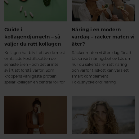
administered collagen peptides
accumulate in cartilage and
stimulate extracellular matrix
metabolism. Journal of Nutrition.
1999. Clark KL, et al. 24-Week
Guide i
Näring i en modern
Study on the Use of Collagen
kollagendjungeln – så
vardag – räcker maten vi
Hydrolysate as a Dietary
väljer du rätt kollagen
äter?
Supplement in Athletes with
Activity-Related Joint Pain.
Kollagen har blivit ett av de mest
Räcker maten vi äter idag för att
Current Medical Research and
omtalade kosttillskotten de
täcka vårt näringsbehov Läs om
Opinion. 2008. Bello AE, Oesser S.
senaste åren – och det är inte
hur du säkerställer rätt näring
Collagen hydrolysate for the
svårt att förstå varför. Som
och varför tillskott kan vara ett
treatment of osteoarthritis and
kroppens vanligaste protein
smart komplement
other joint disorders: a review of
spelar kollagen en central roll för
Fokusnyckelord: näring,
the literature. Current Medical
hud, hår, naglar, leder och
näringsbehov, kosttillskott,
Research and Opinion. 2006.
bindväv. Men vad betyder
multivitamin kvinna, vitaminer
Zdzieblik D, et al. Collagen
egentligen begrepp som
och mineraler, kvinnors hälsa
peptide supplementation in
kollagenpeptider, hydrolyserat
combination with resistance
kollagen och dalton? Och spelar
training improves body
kollagentyp verkligen någon roll?
composition and muscle
Här hjälper vi dig att reda ut vad
strength in elderly men. British
som verkligen spelar roll.
Journal of Nutrition. 2015.
Jendricke P, et al. Specific