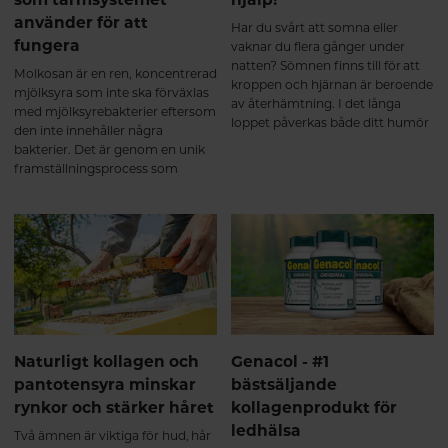
använder för att
Har du svårt att somna eller
fungera
vaknar du flera gånger under
natten? Sömnen finns till för att
Molkosan är en ren, koncentrerad
kroppen och hjärnan är beroende
mjölksyra som inte ska förväxlas
av återhämtning. I det långa
med mjölksyrebakterier eftersom
loppet påverkas både ditt humör
den inte innehåller några
och allmänna mående av
bakterier. Det är genom en unik
sömnbesvär.
framställningsprocess som
Molkosan blir till mjölksyra av
samma typ som naturligt
förekommer i en välfungerande
mage och tarm.
Naturligt kollagen och
Genacol - #1
pantotensyra minskar
bästsäljande
rynkor och stärker håret
kollagenprodukt för
ledhälsa
Två ämnen är viktiga för hud, hår