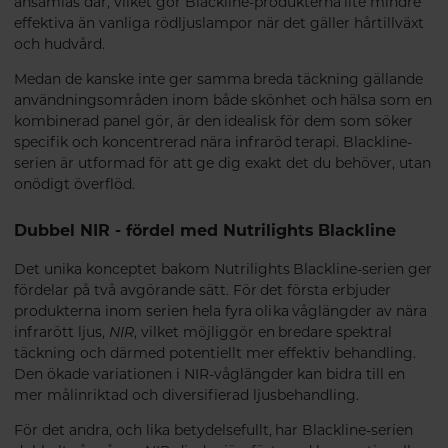
ansamlas där, vilket gör Blackline-produkterna lite mindre
effektiva än vanliga rödljuslampor när det gäller hårtillväxt
och hudvård.
Medan de kanske inte ger samma breda täckning gällande
användningsområden inom både skönhet och hälsa som en
kombinerad panel gör, är den idealisk för dem som söker
specifik och koncentrerad nära infraröd terapi.
Blackline-
serien är utformad för att ge dig exakt det du behöver, utan
onödigt överflöd.
Dubbel NIR - fördel med Nutrilights Blackline
Det unika konceptet bakom Nutrilights Blackline-serien ger
fördelar på två avgörande sätt. För det första erbjuder
produkterna inom serien hela fyra olika våglängder av nära
infrarött ljus,
NIR
, vilket möjliggör en bredare spektral
täckning och därmed potentiellt mer effektiv behandling.
Den ökade variationen i NIR-våglängder kan bidra till en
mer målinriktad och diversifierad ljusbehandling.
För det andra, och lika betydelsefullt, har Blackline-serien