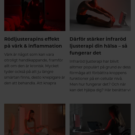
både minska risken att drabbas
och lindra symptomen om
oturen är framme.
Rödljusterapins effekt
Därför stärker infraröd
på värk & inflammation
ljusterapi din hälsa – så
fungerar det
Värk är något som kan vara
otroligt handikappande, framför
Infraröd ljusterapi har blivit
allt om den är kronisk. Mycket
alltmer populärt på grund av dess
tyder också på att ju längre
förmåga att förbättra kroppens
smärtan finns, desto knepigare är
funktioner på en cellulär nivå.
den att behandla. Att knapra
Men hur fungerar det? Och när
smärtstillande under långa
kan det hjälpa dig? Här berättar vi
perioder är sällan heller en
vilka funktioner i kroppen som
lösning då läkemedlen kan sänka
påverkas av ljusterapin och hur
smärttröskeln och göra det ännu
du kan ha nytta av det.
svårare att häva smärtan. Nya
rön tyder på att ljusterapi kan
vara ett biverkningsfritt alternativ
eller komplement till andra
smärtlindrande behandlingar.