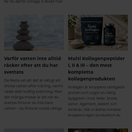
sida av myntet som få pratar om:
får du därför omega-3 direkt från
multikollagen? De flesta
att bli utspädd.
den ursprungliga källan – i en
multikollagen innehåller
ovanligt hög koncentration och
hydrolyserade kollagenpeptider.
dessutom i den eftertraktade
Det innebär att kollagenet redan
triglyceridformen.
brutits ner till mindre peptider
som tas upp effektivt i
tunntarmen. Efter upptaget
transporteras kollagenpeptiderna
via blodet till olika vävnader i
kroppen. Forskning visar att vissa
Varför vatten inte alltid
Multi Kollagenpeptider
av dessa bioaktiva peptider inte
räcker efter att du har
I, II & III – den mest
bara fungerar som byggstenar,
svettats
kompletta
utan även kan fungera som
signalmolekyler som stimulerar
kollagenprodukten
De flesta vet att det är viktigt att
kroppens egen
dricka vatten efter träning, varmt
Kollagen är kroppens vanligaste
kollagenomsättning i bindväven².
väder eller kraftig svettning. Men
protein och utgör en viktig
Ett multikollagen innehåller
det många missar är att när du
byggsten i hud, leder, brosk,
kollagenpeptider från flera
svettas förlorar du inte bara
senor, ligament, skelett och
naturliga källor och
vatten – du förlorar också viktiga
bindväv. När vi åldras minskar
kollagentyper. När peptiderna
mineraler, så kallade elektrolyter.
kroppens egen produktion av
tagits upp används de där
kollagen, vilket gör att många
kroppen har behov av dem – till
väljer att komplettera kosten
exempel i brosk, senor, ligament
med kollagentillskott. Alla