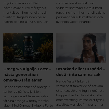
börjar ta ett multikollagen med
mycket mer än lust. Den
standardiserat och kliniskt
kollagen typ I, II och III? Här går
påverkas av hur vi mår fysiskt,
studerat shatavari-extrakt med
vi igenom vad forskningen visar –
mentalt och hormonellt – och
forskning inom hormonell balans,
från de första veckorna till de
tvärtom. Regelbunden fysisk
perimenopaus, klimakteriet och
långsiktiga förändringarna.
närhet och ett aktivt sexliv kan
kvinnors välbefinnande
Kollagen är kroppens vanligaste
bidra till ökat välbefinnande,
protein och fungerar som ett
minskad stress och stärkt närhet i
viktigt byggmaterial i bland annat
relationer. Samtidigt finns det
muskler, leder, brosk, senor och
mycket du själv kan göra för att
ligament. Redan från omkring
skapa goda förutsättningar för en
25-årsåldern börjar kroppens
naturlig sexlust.
egen kollagenproduktion minska,
samtidigt som nedbrytningen
gradvis ökar. Ålder, fysisk
belastning, stillasittande, stress
Omega-3 Algolja Forte –
Uttorkad eller utspädd –
och andra livsstilsfaktorer kan
nästa generation
det är inte samma sak
också påverka kroppens
omega-3 från alger
kollagenbalans¹. Resultatet blir
När de flesta tänker på
att bindväven successivt förlorar
vätskebrist tänker de på att vara
När de flesta tänker på omega-3
en del av sin styrka och elasticitet,
uttorkad. Uttorkning innebär att
tänker de på fiskolja. Men
vilket kan bidra till att kroppen
kroppen har för lite vätska, ofta
sanningen är att fiskarna själva
känns stelare och
efter svettning, värme eller fysisk
får sina omega-3-fettsyror från
återhämtningen tar längre tid.
aktivitet. Men det finns en annan
alger. Med Omega-3 Algolja Forte
Vad händer när du tar ett