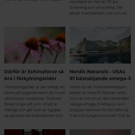
resultatet av mer än 70 års
magen och hur rätt
forskning och utveckling. Det
mjölksyrabakterier kan hjälpa.
börjar med plantan, hur och var
den odlas – och till sist den unika
extraktionsmetoden. Allt
samverkar och har givit
Echinaforce status som
läkemedel vid förkylning.
Därför är Echinaforce så
Nordic Naturals - USAs
bra i förkylningstider
#1 bästsäljande omega-3
I förkylningstider är det viktigt att
Visste du att människokroppen
tänka på hygienen samt att ha ett
består av cirka 37 biljoner celler,
välutrustat husapotek. Trots att
och var och en av dem innehåller
förkylningar allt som oftast är
viktiga omega-3-fettsyror som
ofarliga och går över av sig själv
kroppen behöver för att hålla sig
så påverkar de livskvaliteten och
frisk och fungera normalt? Det är
orsakar stor sjukfrånvaro. I
sant. Häng med så får du läsa
genomsnitt tar det 7-10 dagar att
mer om USAs bästsäljande
bli frisk, med Echinaforce kan du
omega-3-varumärke.