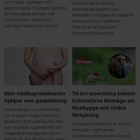
och naglar - kollagen och
Genacol har erhållit ett
pantotensyra. I A.Vogels Apiforce
amerikanskt patent som
får man dessa ämnen i helt
fastställer företagets förmåga till
naturlig form. Apiforce är
innovation inom ledhälsa.
nämligen baserat på oerhört
Faktum är att Genacols
näringsrik bidrottninggelé från
AminoLock Sequence
strikt kontrollerade ekologiska
Technology har erkänts som unik
biodlingar.
och skiljer sig från andra
hydrolyserade
kollagenproduktionsmetoder på
marknaden. Häng med så
berättar vi mer!
Rätt mjölksyrabakterier
70 års utveckling bakom
hjälper mot gasbildning
Echinaforce förmåga att
förebygga och lindra
Det är vanligt och ofta ofarligt.
förkylning
Att ta gaser i magen kan dock
skapa ett stort obehag hos den
A.Vogels Echinaforce är unik på
som drabbas. Uppblåsthet och
flera plan, ingen annan
magknip är vanliga symptom.
echinacea-produkt kan visa på
Här får du lära dig mer om gaser i