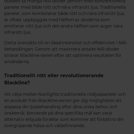
dubbelt så många NIR-dioder jämfört med konventionella
paneler med både rött och nära infrarött ljus.
Traditionella
paneler, som kombinerar både rött och nära infrarött ljus,
är oftast uppbyggda med hälften av dioderna som
emitterar rött ljus och den andra hälften som avger nära
infrarött ljus.
Detta översätts till en ökad intensitet och effektivitet i NIR-
behandlingen. Genom att maximera antalet NIR-dioder
strävar Blackline-serien efter att optimera resultaten för
användarna.
Traditionellt rött eller revolutionerande
Blackline?
Att välja mellan Nutilights traditionella rödljuspaneler och
en produkt från Blackline-serien ger dig möjligheten att
anpassa din ljusbehandling efter dina unika behov och
önskemål. Beroende på dina specifika mål kan varje
alternativ erbjuda fördelar som kommer att förbättra din
övergripande hälsa och välbefinnande.