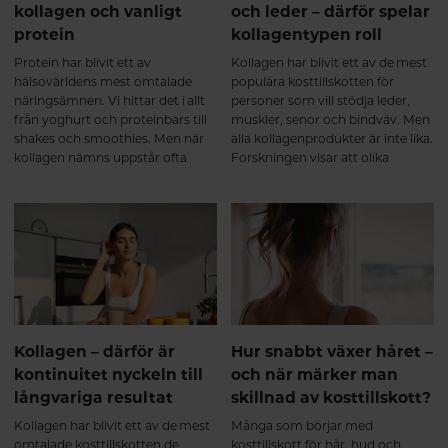
kollagen kan bidra till en fortsatt
kollagen och vanligt
och leder – därför spelar
positiv utveckling av broskets
protein
kollagentypen roll
och bindvävens kvalitet samt ge
ett långsiktigt stöd för
Protein har blivit ett av
Kollagen har blivit ett av de mest
ledfunktionen⁶. Många upplever
hälsovärldens mest omtalade
populära kosttillskotten för
då att kroppen känns: ✔ mer
näringsämnen. Vi hittar det i allt
personer som vill stödja leder,
rörlig ✔ stabilare i lederna ✔
från yoghurt och proteinbars till
muskler, senor och bindväv. Men
bättre rustad för både träning
shakes och smoothies. Men när
alla kollagenprodukter är inte lika.
och vardagens belastning Det
kollagen nämns uppstår ofta
Forskningen visar att olika
handlar inte om en snabb effekt,
samma fråga: "Är inte kollagen
kollagentyper har olika funktioner
utan om att ge kroppen rätt
bara ett annat ord för protein?"
i kroppen, vilket gör att en
byggstenar över tid. Varför välja
produkt som kombinerar flera
ett multikollagen? Ett
typer av kollagen kan erbjuda
multikollagen kombinerar
bredare stöd än ett enskilt
kollagen från flera naturliga källor
kollagen. För den som vill
och innehåller kollagen typ I, II
bibehålla rörlighet, styrka och en
och III. Eftersom kollagenet är
aktiv livsstil kan valet av kollagen
hydrolyserat bryts det ner till
därför spela stor roll.
mindre peptider som kroppen
Kollagen – därför är
Hur snabbt växer håret –
kan ta upp effektivt.
kontinuitet nyckeln till
och när märker man
Kombinationen av flera
långvariga resultat
skillnad av kosttillskott?
kollagenkällor ger dessutom en
bred aminosyraprofil som passar
Kollagen har blivit ett av de mest
Många som börjar med
kroppens olika
omtalade kosttillskotten de
kosttillskott för hår, hud och