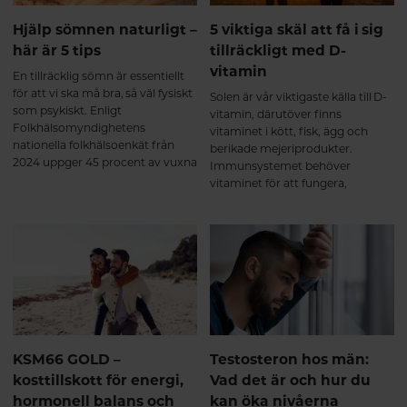
Hjälp sömnen naturligt –
5 viktiga skäl att få i sig
här är 5 tips
tillräckligt med D-
vitamin
En tillräcklig sömn är essentiellt
för att vi ska må bra, så väl fysiskt
Solen är vår viktigaste källa till D-
som psykiskt. Enligt
vitamin, därutöver finns
Folkhälsomyndighetens
vitaminet i kött, fisk, ägg och
nationella folkhälsoenkät från
berikade mejeriprodukter.
2024 uppger 45 procent av vuxna
Immunsystemet behöver
svenskar att de har sömnbesvär.
vitaminet för att fungera,
Här tipsar vi om naturliga sätt att
dessutom har man sett ett
hjälpa sömnen på traven.
samband mellan låga nivåer av
D-vitamin och symptom på
depression. Här får du veta mer
om varför det är så viktigt att
tillgodose sitt behov av D-
vitamin.
KSM66 GOLD –
Testosteron hos män:
kosttillskott för energi,
Vad det är och hur du
hormonell balans och
kan öka nivåerna