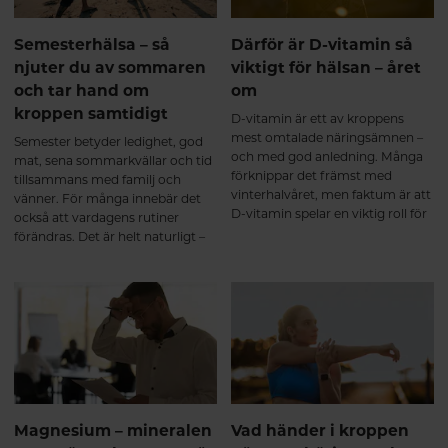
Semesterhälsa – så
Därför är D-vitamin så
njuter du av sommaren
viktigt för hälsan – året
och tar hand om
om
kroppen samtidigt
D-vitamin är ett av kroppens
mest omtalade näringsämnen –
Semester betyder ledighet, god
och med god anledning. Många
mat, sena sommarkvällar och tid
förknippar det främst med
tillsammans med familj och
vinterhalvåret, men faktum är att
vänner. För många innebär det
D-vitamin spelar en viktig roll för
också att vardagens rutiner
kroppen året om. Det bidrar
förändras. Det är helt naturligt –
bland annat till immunsystemets
och precis som det ska vara.
normala funktion, normal
muskelfunktion och att bibehålla
en normal benstomme.
Magnesium – mineralen
Vad händer i kroppen