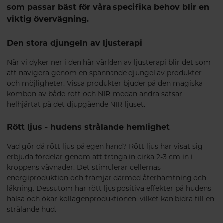
som passar bäst för våra specifika behov blir en
viktig övervägning.
Den stora djungeln av ljusterapi
När vi dyker ner i den här världen av ljusterapi blir det som
att navigera genom en spännande djungel av produkter
och möjligheter. Vissa produkter bjuder på den magiska
kombon av både rött och NIR, medan andra satsar
helhjärtat på det djupgående NIR-ljuset.
Rött ljus - hudens strålande hemlighet
Vad gör då rött ljus på egen hand? Rött ljus har visat sig
erbjuda fördelar genom att tränga in cirka 2-3 cm in i
kroppens vävnader. Det stimulerar cellernas
energiproduktion och främjar därmed återhämtning och
läkning. Dessutom har rött ljus positiva effekter på hudens
hälsa och ökar kollagenproduktionen, vilket kan bidra till en
strålande hud.