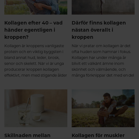
kollagenpeptider kan bidra till att
stödja ledernas funktion och
minska aktivitetsrelaterad ledvärk
hos vissa personer³⁴. Många
Kollagen efter 40 – vad
Därför finns kollagen
beskriver att kroppen känns: ✔
händer egentligen i
nästan överallt i
smidigare i vardagen ✔ mindre
kroppen?
kroppen
stel efter vila ✔ bättre återhämtad
efter fysisk aktivitet Hos personer
Kollagen är kroppens vanligaste
När vi pratar om kollagen är det
som tränar har forskning även
protein och en viktig byggsten i
ofta huden som hamnar i fokus.
visat att kollagenpeptider, i
bland annat hud, leder, brosk,
Kollagen har under många år
kombination med styrketräning,
senor och skelett. När vi är unga
blivit ett välkänt ämne inom
kan stödja muskelmassa och
producerar kroppen kollagen
skönhet och välmående, och
styrkeutveckling. Detta tros
effektivt, men med stigande ålder
många förknippar det med en del
framför allt bero på att kollagen
börjar den naturliga
av kroppens naturliga struktur.
bidrar med viktiga aminosyror till
produktionen gradvis minska.
Men kollagen är faktiskt så
bindväven som omger och
För många blir förändringarna
mycket mer än så.
stödjer musklerna⁵. Efter 6
mer märkbara efter 40 års ålder,
månader – långsiktigt stöd för
då kroppens förmåga att bilda
muskler och leder Kollagen
nytt kollagen inte längre håller
omsätts långsamt i kroppen,
samma takt som tidigare.
vilket gör att kontinuitet är viktig.
Vid regelbundet intag under flera
månader visar forskning att
Skillnaden mellan
Kollagen för muskler