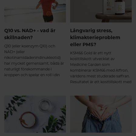
till näringsbrist. I den här artikeln
kroppen vid perioder av
kommer vi att utforska de många
nervositet, anspänning och oro.
fördelarna med moringa, dess
Stödjer sexuell hälsa samt bidrar
användningsområden, och hur
till uthållighet och ökad
du kan införliva den i din dagliga
muskelmassa vid träning. Saffran
kost.
Q10 vs. NAD+ - vad är
Långvarig stress,
(Affron®) bidrar till avslappning,
skillnaden?
klimakterieproblem
emotionell balans, positiv
sinnesstämning samt förbättrad
eller PMS?
Q10 (eller koenzym Q10) och
sexlust (libido). B6 (P-5-P) bidrar
NAD+ (eller
KSM66 Gold är ett nytt
till att reglera hormonaktiveten
nikotinamidadenindinukleotid)
kosttillskott utvecklat av
samt nervsystemets normala
har mycket gemensamt, båda är
Medicine Garden som
funktion.
naturligt förekommande i
kombinerar KSM66 med Affron,
kroppen och spelar en roll i din
världens mest studerade saffran.
energiproduktion. De båda
Resultatet är ett kosttillskott med
näringsämnena minskar också
kliniskt säkerställd effekt vid
med stigande ålder. Här får du
hormonell obalans, utmattning,
veta mer om Q10 och NAD+ och
sömnproblem och sexuell olust.
hur du kan bibehålla hälsosamma
nivåer för ett hälsosamt åldrande.