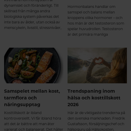
dynamiskt och föränderligt. Till
Hormonbalans handlar om
skillnad från många andra
samspel och balans mellan
biologiska system påverkas det
kroppens olika hormoner – och
inte bara av ålder, utan också av
hos män är det testosteron som
menscykeln, livsstil, stressnivåer,
spelar huvudrollen. Testosteron
näringsstatus och stora
är det primära manliga
livshändelser som graviditet och
könshormonet och påverkar en
klimakterium. Hormonell balans
rad funktioner i kroppen.
handlar därför inte om “perfekta
nivåer”, utan om samspel, rytm
och anpassning över tid.
Samspelet mellan kost,
Trendspaning inom
tarmflora och
hälsa och kosttillskott
näringsupptag
2026
Kosttillskott är ibland
Här är de viktigaste trenderna på
kontroversiellt. Vi får ibland höra
den svenska marknaden. Fredrik
att det är bättre att man äter
Gustafsson, försäljningschef och
varierat och balanserat. Det håller
hälsoguru på Hälsokosten,