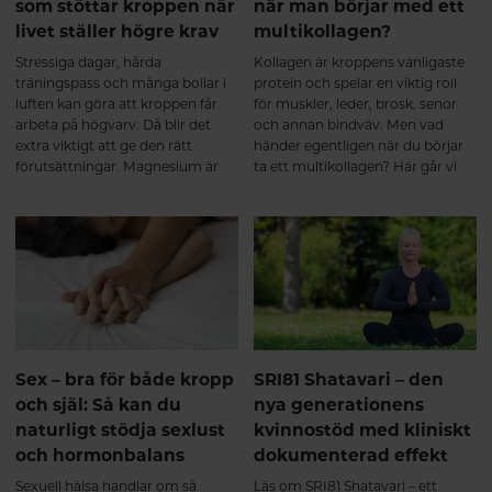
som stöttar kroppen när
när man börjar med ett
livet ställer högre krav
multikollagen?
Stressiga dagar, hårda
Kollagen är kroppens vanligaste
träningspass och många bollar i
protein och spelar en viktig roll
luften kan göra att kroppen får
för muskler, leder, brosk, senor
arbeta på högvarv. Då blir det
och annan bindväv. Men vad
extra viktigt att ge den rätt
händer egentligen när du börjar
förutsättningar. Magnesium är
ta ett multikollagen? Här går vi
ett av kroppens viktigaste
igenom hur hydrolyserade
mineraler och deltar i över 300
kollagenpeptider tas upp av
enzymreaktioner – från
kroppen, vad som sker under de
muskelfunktion och
första veckorna och varför
energiomsättning till nervsystem
regelbundet intag över tid kan ge
och hjärta.
de bästa förutsättningarna för en
aktiv och rörlig kropp. Från de
första veckorna till långsiktigt
stöd för muskler och leder
Intresset för kollagentillskott
Sex – bra för både kropp
SRI81 Shatavari – den
fortsätter att öka – inte bara för
och själ: Så kan du
nya generationens
hudens skull, utan också för
naturligt stödja sexlust
kvinnostöd med kliniskt
muskler, leder, senor och annan
och hormonbalans
dokumenterad effekt
bindväv. Men vad händer
egentligen i kroppen när man
Sexuell hälsa handlar om så
Läs om SRI81 Shatavari – ett