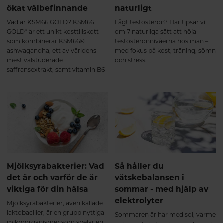
ökat välbefinnande
naturligt
Vad är KSM66 GOLD? KSM66
Lågt testosteron? Här tipsar vi
GOLD* är ett unikt kosttillskott
om 7 naturliga sätt att höja
som kombinerar KSM66®
testosteronnivåerna hos män –
ashwagandha, ett av världens
med fokus på kost, träning, sömn
mest välstuderade
och stress.
saffransextrakt, samt vitamin B6
(i formen pyridoxal-5-fosfat, P-5-
P).Denna kombination är
framtagen för att stödja kropp
och sinne vid: Stress och
utmattning Oro och
sömnproblem Hormonell
obalans Nedsatt libido Produkten
är lika effektiv för både kvinnor
och män. Hur fungerar KSM66
GOLD? Samverkande extrakt för
Mjölksyrabakterier: Vad
Så håller du
ökad effekt. KSM66, saffran och
det är och varför de är
vätskebalansen i
B6 samverkar på olika sätt men
viktiga för din hälsa
sommar - med hjälp av
med samma mål: att återställa
elektrolyter
emotionell balans, energi och
Mjölksyrabakterier, även kallade
hormonell stabilitet. Mer ork och
laktobaciller, är en grupp nyttiga
Sommaren är här med sol, värme
inre lugn Ashwagandha (KSM66)
mikroorganismer som spelar en