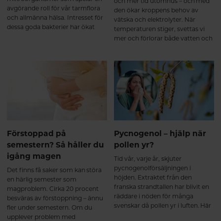
och mer tid utomhus – och med
stärker kroppens motståndskraft
avgörande roll för vår tarmflora
den ökar kroppens behov av
mot stress och bidrar till
och allmänna hälsa. Intresset för
vätska och elektrolyter. När
normalisering av kortisolnivåer.
dessa goda bakterier har ökat
temperaturen stiger, svettas vi
Resultatet blir: Ökad energi och
kraftigt de senaste åren, särskilt i
mer och förlorar både vatten och
uthållighet Bättre återhämtning
samband med ökat fokus och
viktiga mineraler. En bra
Större känsla av lugn och balans
forskning på probiotika och
vätskebalans är avgörande för att
Stöd för hormonell balans och
maghälsa. Men vad är
du ska må bra, orka mer och
sexuell hälsa När stressnivåerna
mjölksyrabakterier egentligen,
undvika symptom som trötthet,
sjunker kan även kroppens egen
och varför är de så viktiga?
huvudvärk eller yrsel.
produktion av könshormoner
balanseras. Hos män ökar
testosteronnivåerna Hos kvinnor
balanseras östrogenet Detta
bidrar till förbättrad träning, ökad
Förstoppad på
Pycnogenol – hjälp när
uthållighet, bättre sexuell lust och
semestern? Så håller du
pollen yr?
funktion. Njutning och
igång magen
tillfredsställelse med saffran
Tid vår, varje år, skjuter
Saffransextraktet stärker
pycnogenolförsäljningen i
Det finns få saker som kan störa
nervsystemet och påverkar vårt
höjden. Extraktet från den
en härlig semester som
belöningssystem, där serotonin
franska strandtallen har blivit en
magproblem. Cirka 20 procent
och dopamin spelar en central
räddare i nöden för många
besväras av förstoppning – ännu
roll. Detta kan bidra till förbättrat
svenskar då pollen yr i luften. Här
fler under semestern. Om du
humör, ökad livsglädje och större
får du veta mer om extraktet och
upplever problem med