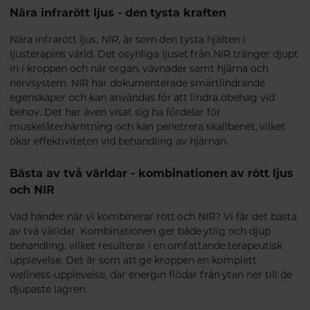
Nära infrarött ljus - den tysta kraften
Nära infrarött ljus,
NIR
, är som den tysta hjälten i
ljusterapins värld. Det osynliga ljuset från NIR tränger djupt
in i kroppen och når organ, vävnader samt hjärna och
nervsystem. NIR har dokumenterade smärtlindrande
egenskaper och kan användas för att lindra obehag vid
behov. Det har även visat sig ha fördelar för
muskelåterhämtning och kan penetrera skallbenet, vilket
ökar effektiviteten vid behandling av hjärnan.
Bästa av två världar - kombinationen av rött ljus
och NIR
Vad händer när vi kombinerar rött och NIR? Vi får det bästa
av två världar. Kombinationen ger både ytlig och djup
behandling, vilket resulterar i en omfattande terapeutisk
upplevelse. Det är som att ge kroppen en komplett
wellness-upplevelse, där energin flödar från ytan ner till de
djupaste lagren.