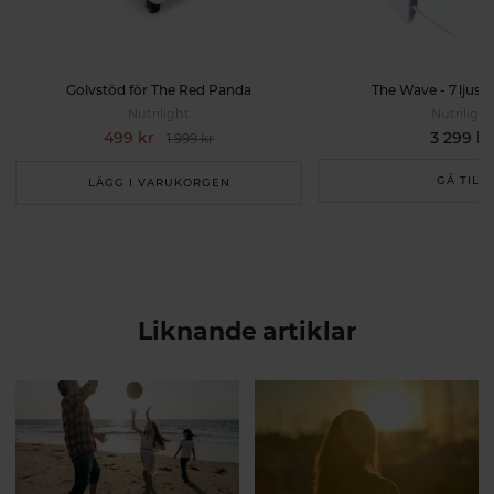
Golvstöd för The Red Panda
The Wave - 7 ljusk
Nutrilight
Nutrilight
499 kr
3 299 kr
1 999 kr
GÅ TILL
LÄGG I VARUKORGEN
Liknande artiklar