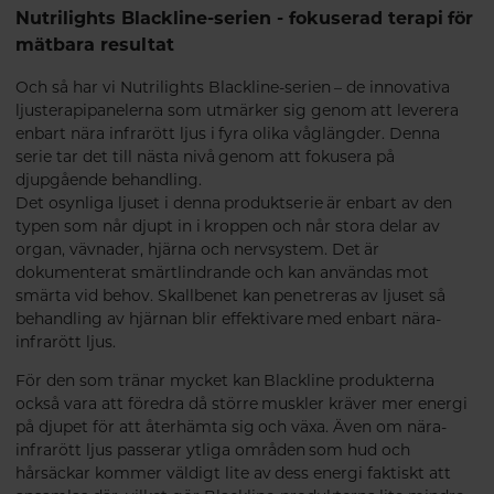
Nutrilights Blackline-serien - fokuserad terapi för
mätbara resultat
Och så har vi Nutrilights Blackline-serien – de innovativa
ljusterapipanelerna som utmärker sig genom att leverera
enbart nära infrarött ljus i fyra olika våglängder. Denna
serie tar det till nästa nivå genom att fokusera på
djupgående behandling.
Det osynliga ljuset i denna produktserie är enbart av den
typen som når djupt in i kroppen och når stora delar av
organ, vävnader, hjärna och nervsystem.
Det är
dokumenterat smärtlindrande och kan användas mot
smärta vid behov. Skallbenet kan penetreras av ljuset så
behandling av hjärnan blir effektivare med enbart nära-
infrarött ljus.
För den som tränar mycket kan Blackline produkterna
också vara att föredra då större muskler kräver mer energi
på djupet för att återhämta sig och växa. Även om nära-
infrarött ljus passerar ytliga områden som hud och
hårsäckar kommer väldigt lite av dess energi faktiskt att