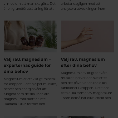
vi med om att man ska göra. Det
arbetar dagligen med att
är en grundförutsättning för att
analysera utvecklingen inom
må bra, men vi tror inte på att det
hälsa, kosttillskott och
behöver vara antingen eller. Häng
konsumentbeteenden. Med
med så ska vi dela ett av de bästa
fingret på pulsen delar han här
hälsohacken vi vet för att
sin trendspaning – sex tydliga
optimalt tillgodogöra dig
trender som formar
näringen från den mat du äter.
kosttillskottsmarknaden i Sverige
2026.
Välj rätt magnesium –
Välj rätt magnesium
experternas guide för
efter dina behov
dina behov
Magnesium är viktigt för våra
muskler, nerver och skelettet –
Magnesium är ett viktigt mineral
och det påverkar en rad olika
för kroppen – det hjälper muskler,
funktioner i kroppen. Det finns
nerver och energinivåer att
flera olika former av magnesium
fungera som de ska. Men alla
– som också har olika effekt och
magnesiumtillskott är inte
tas upp olika bra i kroppen. Här
likadana. Olika former och
får du lära dig mer om de olika
tillsatta ingredienser gör att vissa
formerna och vi guidar dig till rätt
varianter passar bättre beroende
produkt efter dina behov.