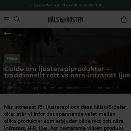
Bli medlem & få 10 % i välkomstrabatt 💚
Hälsa
Guide om ljusterapiprodukter –
traditionellt rött vs nära-infrarött ljus
Hem
Inspiration
Hälsa
Guide om ljusterapiprodukter – traditionellt rött vs nära-infrarött ljus
När intresset för ljusterapi och dess hälsofördelar
ökar står vi inför det spännande valet mellan
olika produkter som erbjuder både rött och nära
infrarött, NIR, ljus. Att bestämma vilken produkt