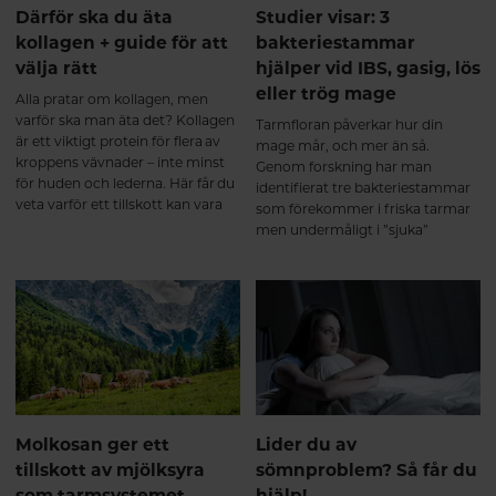
Därför ska du äta
Studier visar: 3
kollagen + guide för att
bakteriestammar
välja rätt
hjälper vid IBS, gasig, lös
eller trög mage
Alla pratar om kollagen, men
varför ska man äta det? Kollagen
Tarmfloran påverkar hur din
är ett viktigt protein för flera av
mage mår, och mer än så.
kroppens vävnader – inte minst
Genom forskning har man
för huden och lederna. Här får du
identifierat tre bakteriestammar
veta varför ett tillskott kan vara
som förekommer i friska tarmar
bra och vad du ska tänka på när
men undermåligt i ”sjuka”
du väljer kollagentillskott.
tarmar. Här får du veta mer om
vad dessa mjölksyrabakterier kan
göra för din tarm.
Molkosan ger ett
Lider du av
tillskott av mjölksyra
sömnproblem? Så får du
som tarmsystemet
hjälp!