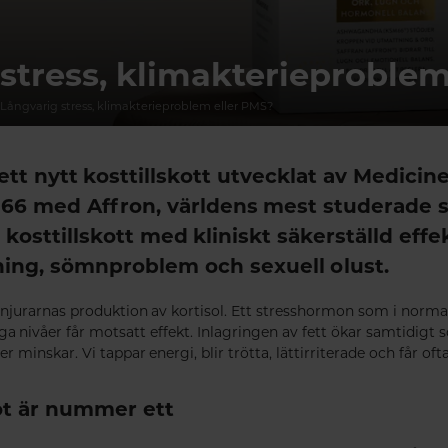
stress, klimakterieproblem
Långvarig stress, klimakterieproblem eller PMS?
tt nytt kosttillskott utvecklat av Medici
6 med Affron, världens mest studerade s
 kosttillskott med kliniskt säkerställd eff
ning, sömnproblem och sexuell olust.
binjurarnas produktion av kortisol. Ett stresshormon som i norma
a nivåer får motsatt effekt. Inlagringen av fett ökar samtidigt
minskar. Vi tappar energi, blir trötta, lättirriterade och får ofta
t är nummer ett