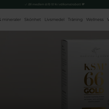
Bli medlem & få 10 % i välkomstrabatt 💚
& mineraler
Skönhet
Livsmedel
Träning
Wellness