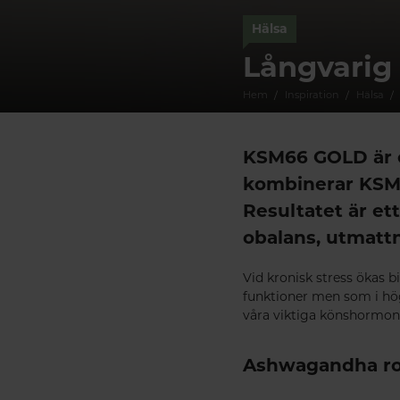
Hälsa
Långvarig 
Hem
Inspiration
Hälsa
KSM66 GOLD är e
kombinerar KSM6
Resultatet är ett
obalans, utmatt
Vid kronisk stress ökas 
funktioner men som i hög
våra viktiga könshormoner 
Ashwagandha ro