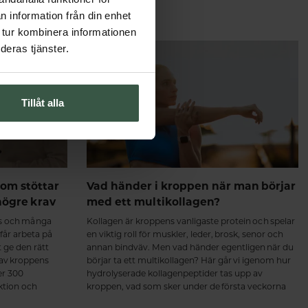
n information från din enhet
 tur kombinera informationen
deras tjänster.
Tillåt alla
om stöttar
Vad händer i kroppen när man börjar
högre krav
med ett multikollagen?
ss och många
Kollagen är kroppens vanligaste protein och spelar
 får arbeta på
en viktig roll för muskler, leder, brosk, senor och
t ge den rätt
annan bindväv. Men vad händer egentligen när du
 av kroppens
börjar ta ett multikollagen? Här går vi igenom hur
er 300
hydrolyserade kollagenpeptider tas upp av
ktion och
kroppen, vad som sker under de första veckorna
ch hjärta.
och varför regelbundet intag över tid kan ge de