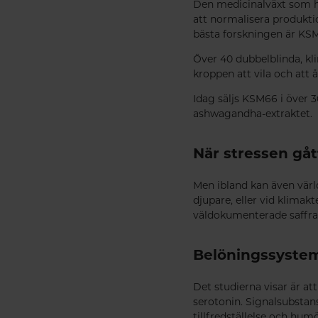
Den medicinalväxt som h
att normalisera produkt
bästa forskningen är KS
Över 40 dubbelblinda, kl
kroppen att vila och att 
Idag säljs KSM66 i över 
ashwagandha-extraktet.
När stressen gåt
Men ibland kan även värl
djupare, eller vid klima
väldokumenterade saffra
Belöningssystem
Det studierna visar är at
serotonin. Signalsubstans
tillfredställelse och h