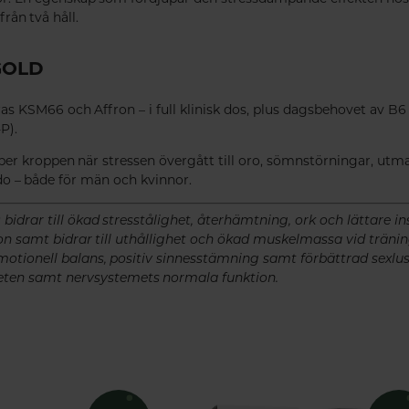
från två håll.
GOLD
KSM66 och Affron – i full klinisk dos, plus dagsbehovet av B6 
P).
lper kroppen när stressen övergått till oro, sömnstörningar, ut
ido – både för män och kvinnor.
rar till ökad stresstålighet, återhämtning, ork och lättare i
n samt bidrar till uthållighet och ökad muskelmassa vid tränin
emotionell balans, positiv sinnesstämning samt förbättrad sexlust (
eten samt nervsystemets normala funktion.