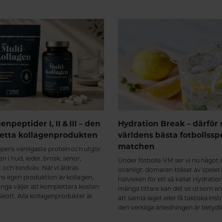
npeptider I, II & III – den
Hydration Break – därför
etta kollagenprodukten
världens bästa fotbollsspe
matchen
ppens vanligaste protein och utgör
n i hud, leder, brosk, senor,
Under fotbolls-VM ser vi nu något 
t och bindväv. När vi åldras
ovanligt: domaren blåser av spelet
s egen produktion av kollagen,
halvleken för ett så kallat Hydratio
ånga väljer att komplettera kosten
många tittare kan det se ut som en
skott. Alla kollagenprodukter är
att samla laget eller få taktiska ins
ompletta.
den verkliga anledningen är betydli
så.