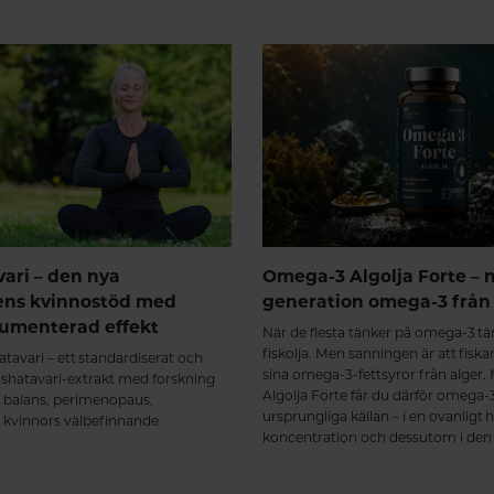
vari – den nya
Omega-3 Algolja Forte – 
ens kvinnostöd med
generation omega-3 från 
kumenterad effekt
När de flesta tänker på omega-3 tä
fiskolja. Men sanningen är att fiskar
tavari – ett standardiserat och
sina omega-3-fettsyror från alger
t shatavari-extrakt med forskning
Algolja Forte får du därför omega-3
 balans, perimenopaus,
ursprungliga källan – i en ovanligt 
h kvinnors välbefinnande
koncentration och dessutom i den 
triglyceridformen.