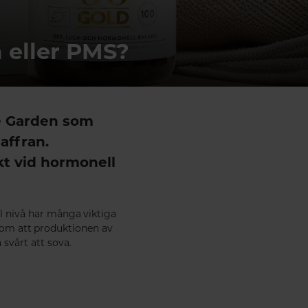
 eller PMS?
ne Garden som
affran.
ekt vid hormonell
l nivå har många viktiga
 som att produktionen av
 svårt att sova.