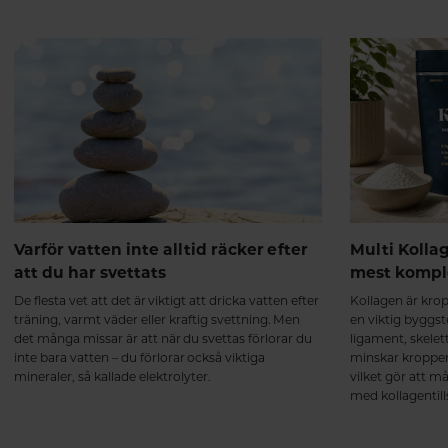
naturlig sexlust.
Varför vatten inte alltid räcker efter
Multi Kollage
att du har svettats
mest kompl
De flesta vet att det är viktigt att dricka vatten efter
Kollagen är kro
träning, varmt väder eller kraftig svettning. Men
en viktig byggste
det många missar är att när du svettas förlorar du
ligament, skelet
inte bara vatten – du förlorar också viktiga
minskar kroppen
mineraler, så kallade elektrolyter.
vilket gör att m
med kollagentill
dock inte lika k