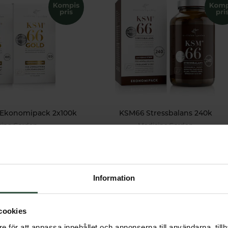
Ekonomipack 2x100k
KSM66 Stressbalans 240k
cine Garden
Medicine Garden
 kr
319 kr
618 kr
375 kr
 VARUKORGEN
LÄGG I VARUKORGEN
Information
cookies
e för att anpassa innehållet och annonserna till användarna, tillh