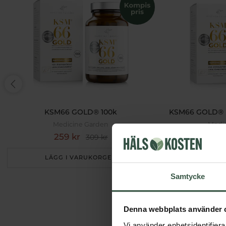
KSM66 GOLD® 100k
KSM66 GOLD® 
Medicine Garden
Medi
259 kr
475
309 kr
LÄGG I VARUKORGEN
LÄGG I
Samtycke
Denna webbplats använder 
Vi använder enhetsidentifierar