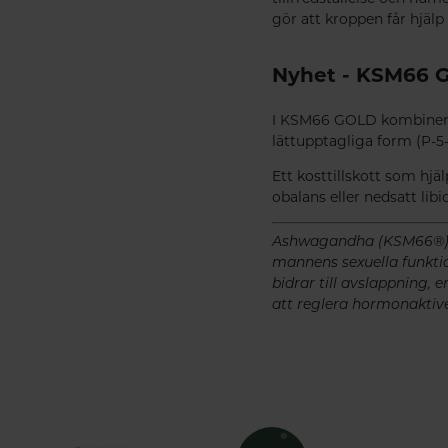
gör att kroppen får hjälp 
Nyhet - KSM66 
I KSM66 GOLD kombineras 
lättupptagliga form (P-5-
Ett kosttillskott som hjä
obalans eller nedsatt lib
Ashwagandha (KSM66®) bid
mannens sexuella funktio
bidrar till avslappning, 
att reglera hormonaktiv