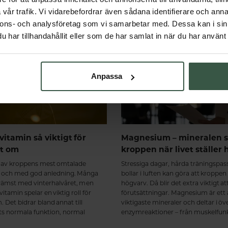
Liknande artiklar
vår trafik. Vi vidarebefordrar även sådana identifierare och anna
nnons- och analysföretag som vi samarbetar med. Dessa kan i sin
har tillhandahållit eller som de har samlat in när du har använt 
Anpassa
vitamin så viktigt för
Magnesium – mineralen s
et om
kroppen när livet ställer 
t av kroppens mest omtalade
Stressiga dagar, hårda träningspa
 och med god anledning. Många
bollar i luften kan göra att kroppen
främst med vinterhalvåret, men
högvarv. Då blir det extra viktigt at
itamin spelar en viktig roll för
förutsättningar. Magnesium är ett
 Det bidrar bland annat till
viktigaste mineraler och deltar i öv
 normala funktion, normal
enzymreaktioner – från muskelfun
och att bibehålla en normal
energiomsättning till nervsystem o