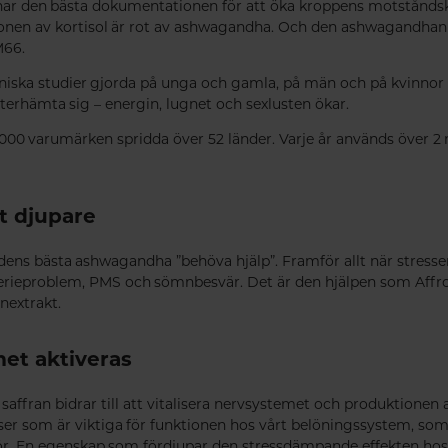
ar den bästa dokumentationen för att öka kroppens motståndskr
ionen av kortisol är rot av ashwagandha. Och den ashwagandhan
M66.
iniska studier gjorda på unga och gamla, på män och på kvinnor 
återhämta sig – energin, lugnet och sexlusten ökar.
3000 varumärken spridda över 52 länder. Varje år används över 2
t djupare
dens bästa ashwagandha ”behöva hjälp”. Framför allt när stresse
kterieproblem, PMS och sömnbesvär. Det är den hjälpen som Affr
nextrakt.
et aktiveras
t saffran bidrar till att vitalisera nervsystemet och produktione
er som är viktiga för funktionen hos vårt belöningssystem, som i
umör. En egenskap som fördjupar den stressdämpande effekten 