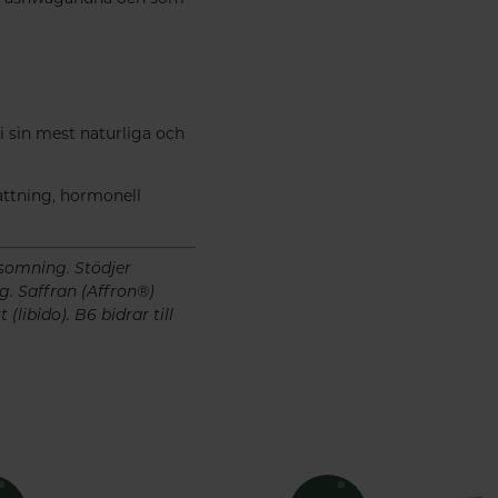
i sin mest naturliga och
mattning, hormonell
nsomning. Stödjer
g. Saffran (Affron®)
libido). B6 bidrar till