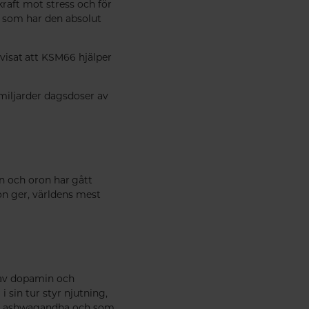
aft mot stress och för
 som har den absolut
visat att KSM66 hjälper
 miljarder dagsdoser av
n och oron har gått
on ger, världens mest
n av dopamin och
 sin tur styr njutning,
hos ashwagandha och som