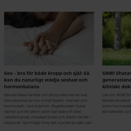
benstomme.
Sex – bra för både kropp och själ: Så
SRI81 Shata
kan du naturligt stödja sexlust och
generation
hormonbalans
kliniskt do
Sexuell hälsa handlar om så mycket mer än lust.
Läs om SRI81 Sha
Den påverkas av hur vi mår fysiskt, mentalt och
kliniskt studera
hormonellt – och tvärtom. Regelbunden fysisk
inom hormonell
närhet och ett aktivt sexliv kan bidra till ökat
klimakteriet oc
välbefinnande, minskad stress och stärkt närhet i
relationer. Samtidigt finns det mycket du själv kan
göra för att skapa goda förutsättningar för en