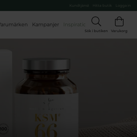
Kundtjänst
Hitta butik
Logga in
Varumärken
Kampanjer
Inspiration
Sök i butiken
Varukorg