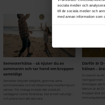
sociala medier och analysera 
till de sociala medier och a
med annan information som du 
Semesterhälsa – så njuter du av
Därför är D-
sommaren och tar hand om kroppen
hälsan – år
samtidigt
D-vitamin är et
näringsämnen –
Semester betyder ledighet, god mat, sena
förknippar det 
sommarkvällar och tid tillsammans med familj och
faktum är att D-v
vänner. För många innebär det också att
kroppen året om.
vardagens rutiner förändras. Det är helt naturligt –
immunsystemets
och precis som det ska vara.
muskelfunktion 