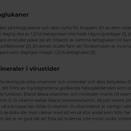
aglukaner
ier på betaglukaner och dess nytta för kroppen. En av dem visa
 daglig dos av 1,3/1,6-betaglukan inte hade några sjukdagar [1],
are en studie pekar på att tillskott av samma betaglukan till bar
ägsinfektioner [2]. En annan studie fann att förekomsten av övre l
re som dagligen intagit 1,3/1,6-betaglukan.[3]
neraler i virustider
orskning på olika vitaminer och mineraler och dess betydelse 
tt det finns av myndigheterna godkända hälsopåståenden som säge
unktion. Bland dessa vitaminer och mineraler märks till exemp
min D. D-vitamin kallas ibland solskensvitamin, då just solens st
våra kroppar kan bilda D-vitamin. D-vitaminbrist är vanligt i al
nd de äldre där man räknar med att en så stor andel som 90% har 
att det är en god idé att fylla på nivåerna, inte minst under vinte
________________________________________________________________