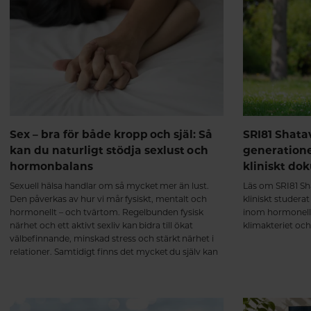
Sex – bra för både kropp och själ: Så
SRI81 Shata
kan du naturligt stödja sexlust och
generation
hormonbalans
kliniskt do
Sexuell hälsa handlar om så mycket mer än lust.
Läs om SRI81 Sha
Den påverkas av hur vi mår fysiskt, mentalt och
kliniskt studera
hormonellt – och tvärtom. Regelbunden fysisk
inom hormonell
närhet och ett aktivt sexliv kan bidra till ökat
klimakteriet oc
välbefinnande, minskad stress och stärkt närhet i
relationer. Samtidigt finns det mycket du själv kan
göra för att skapa goda förutsättningar för en
naturlig sexlust.