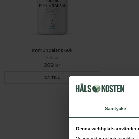
Immunbalans 60k
Holistic
289 kr
GÅ TILL
Samtycke
Denna webbplats använder 
Vi använder enhetsidentifierar