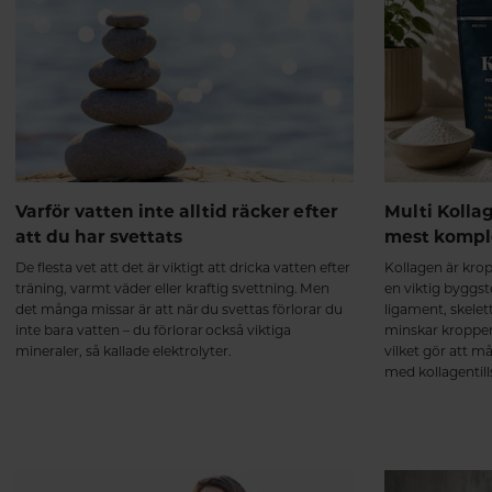
Varför vatten inte alltid räcker efter
Multi Kollage
att du har svettats
mest kompl
De flesta vet att det är viktigt att dricka vatten efter
Kollagen är kro
träning, varmt väder eller kraftig svettning. Men
en viktig byggste
det många missar är att när du svettas förlorar du
ligament, skelet
inte bara vatten – du förlorar också viktiga
minskar kroppen
mineraler, så kallade elektrolyter.
vilket gör att m
med kollagentill
dock inte lika k