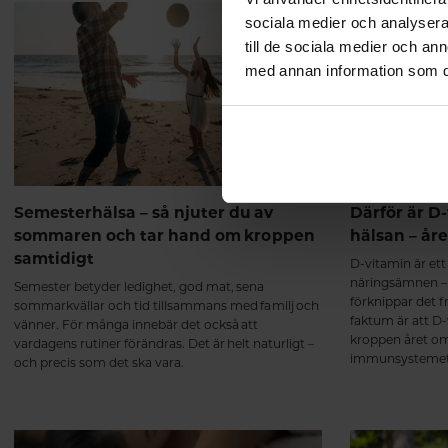
sociala medier och analysera 
till de sociala medier och a
med annan information som du 
Semesterhälsa – så njuter du av
Därför är D-
sommaren och tar hand om kroppen
hälsan – år
samtidigt
D-vitamin är et
näringsämnen –
Semester betyder ledighet, god mat, sena
förknippar det 
sommarkvällar och tid tillsammans med familj och
faktum är att D-v
vänner. För många innebär det också att
kroppen året om.
vardagens rutiner förändras. Det är helt naturligt –
immunsystemets
och precis som det ska vara.
muskelfunktion 
benstomme.