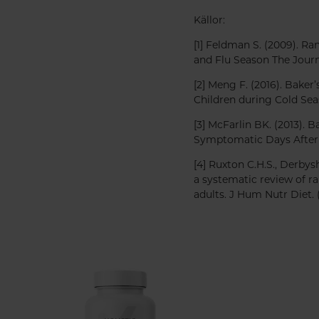
Källor:
[1] Feldman S. (2009). R
and Flu Season The Journ
[2] Meng F. (2016). Bake
Children during Cold Seas
[3] McFarlin BK. (2013).
Symptomatic Days After I
[4] Ruxton C.H.S., Derbys
a systematic review of ra
adults. J Hum Nutr Diet. 