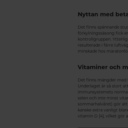
Nyttan med bet
Det finns spännande stud
förkylningssäsong fick en
kontrollgruppen. Ytterlig
resulterade i färre luftv
minskade hos maratonlöpa
Vitaminer och mi
Det finns mängder med f
Underlaget är så stort a
immunsystemets normala f
selen och inte minst vita
sommarhalvåret) gör att 
kanske extra vanligt bla
vitamin D [4], vilket gör 
_________________________