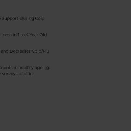
e Support During Cold
ness in 1 to 4 Year Old
A and Decreases Cold/Flu
trients in healthy ageing:
 surveys of older