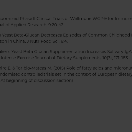
andomized Phase II Clinical Trials of Wellmune WGP® for Immun
al of Applied Research. 9:20-42
r’s Yeast Beta-Glucan Decreases Episodes of Common Childhood Ill
on in China. J Nutr Food Sci. 6:4.
 Baker’s Yeast Beta Glucan Supplementation Increases Salivary Ig
ntense Exercise Journal of Dietary Supplements, 10(3), 171–183.
hire E. & Toribio-Mateas M. (2015) Role of fatty acids and micronu
ndomised controlled trials set in the context of European dietary
(At beginning of discussion section)