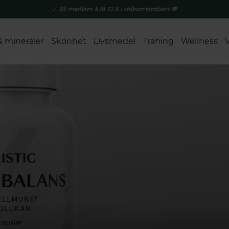
Bli medlem & få 10 % i välkomstrabatt 💚
& mineraler
Skönhet
Livsmedel
Träning
Wellness