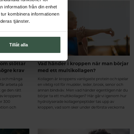
n information från din enhet
 tur kombinera informationen
deras tjänster.
Tillåt alla
om stöttar
Vad händer i kroppen när man börjar
högre krav
med ett multikollagen?
ss och många
Kollagen är kroppens vanligaste protein och spelar
 får arbeta på
en viktig roll för muskler, leder, brosk, senor och
t ge den rätt
annan bindväv. Men vad händer egentligen när du
 av kroppens
börjar ta ett multikollagen? Här går vi igenom hur
er 300
hydrolyserade kollagenpeptider tas upp av
ktion och
kroppen, vad som sker under de första veckorna
ch hjärta.
och varför regelbundet intag över tid kan ge de
bästa förutsättningarna för en aktiv och rörlig
kropp. Från de första veckorna till långsiktigt stöd
för muskler och leder Intresset för kollagentillskott