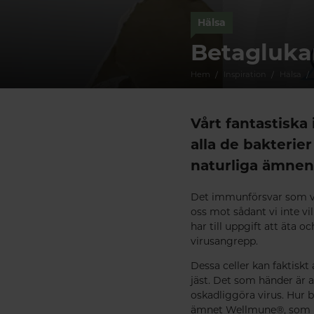
Hälsa
Betaglukan
Hem
Inspiration
Hälsa
Vårt fantastisk
alla de bakterier
naturliga ämnen
Det immunförsvar som vi 
oss mot sådant vi inte vi
har till uppgift att äta o
virusangrepp.
Dessa celler kan faktiskt
jäst. Det som händer är at
oskadliggöra virus. Hur 
ämnet Wellmune®, som kan