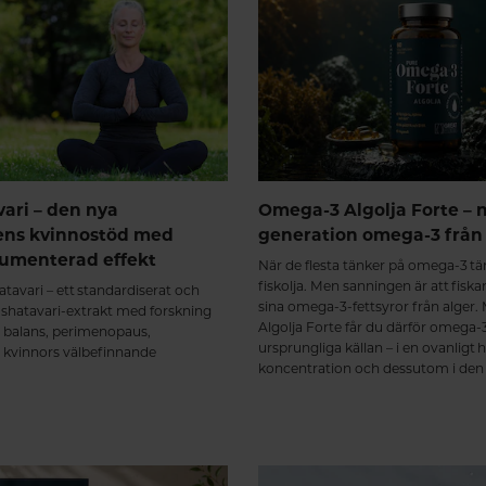
vari – den nya
Omega-3 Algolja Forte – 
ens kvinnostöd med
generation omega-3 från 
kumenterad effekt
När de flesta tänker på omega-3 tä
fiskolja. Men sanningen är att fiskar
tavari – ett standardiserat och
sina omega-3-fettsyror från alger
t shatavari-extrakt med forskning
Algolja Forte får du därför omega-3
 balans, perimenopaus,
ursprungliga källan – i en ovanligt 
h kvinnors välbefinnande
koncentration och dessutom i den 
triglyceridformen.