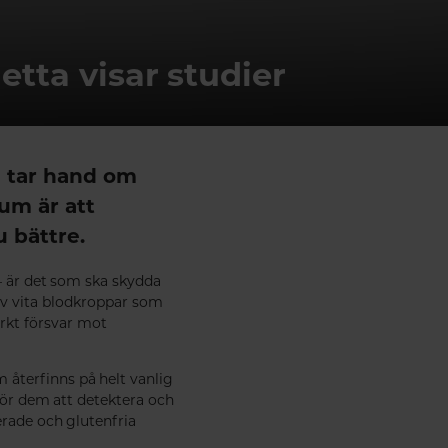
tta visar studier
h tar hand om
tum är att
u bättre.
– är det som ska skydda
p av vita blodkroppar som
arkt försvar mot
m återfinns på helt vanlig
e för dem att detektera och
erade och glutenfria