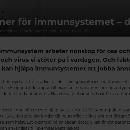
er för immunsystemet – de
Betaglukaner för immunsystemet – detta visar studier
a immunsystem arbetar nonstop för oss oc
 och virus vi stöter på i vardagen. Och fak
 kan hjälpa immunsystemet att jobba änn
har med oss från födseln – det icke-specifika immunförsvaret 
ll ha i kroppen. I det ingår till exempel neutrofiler som är en ty
ch döda bland annat virus. När dessa jobbar som bäst får vi ett st
 arbeta ännu bättre med hjälp av ett ämne, 1,3/1,6-betaglukan, so
t 1,3/1,6-betaglukan binder till neutrofiler, vilket gör det lättar
bra som helst. Ett exempel på en sådan betaglukan är det patent
 användas i till exempel kosttillskott.