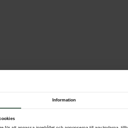
Information
Liknande artiklar
cookies
e för att anpassa innehållet och annonserna till användarna, tillh