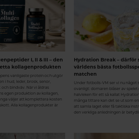
npeptider I, II & III – den
Hydration Break – därför
etta kollagenprodukten
världens bästa fotbollsspe
matchen
ppens vanligaste protein och utgör
n i hud, leder, brosk, senor,
Under fotbolls-VM ser vi nu något 
t och bindväv. När vi åldras
ovanligt: domaren blåser av spelet
s egen produktion av kollagen,
halvleken för ett så kallat Hydratio
ånga väljer att komplettera kosten
många tittare kan det se ut som en
skott. Alla kollagenprodukter är
att samla laget eller få taktiska ins
ompletta.
den verkliga anledningen är betydli
så.