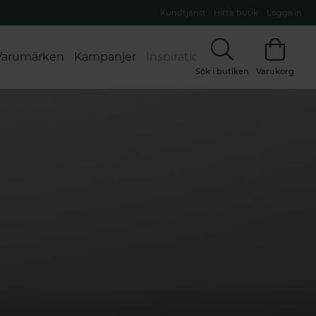
Kundtjänst
Hitta butik
Logga in
Varumärken
Kampanjer
Inspiration
Sök i butiken
Varukorg