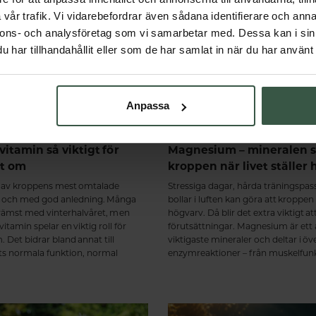
vår trafik. Vi vidarebefordrar även sådana identifierare och anna
nnons- och analysföretag som vi samarbetar med. Dessa kan i sin
har tillhandahållit eller som de har samlat in när du har använt 
Anpassa
vitamin så viktigt för
Magnesium – mineralen s
et om
kroppen när livet ställer 
t av kroppens mest omtalade
Stressiga dagar, hårda träningspa
 och med god anledning. Många
bollar i luften kan göra att kroppen
främst med vinterhalvåret, men
högvarv. Då blir det extra viktigt at
itamin spelar en viktig roll för
förutsättningar. Magnesium är ett
 Det bidrar bland annat till
viktigaste mineraler och deltar i öv
 normala funktion, normal
enzymreaktioner – från muskelfun
och att bibehålla en normal
energiomsättning till nervsystem o