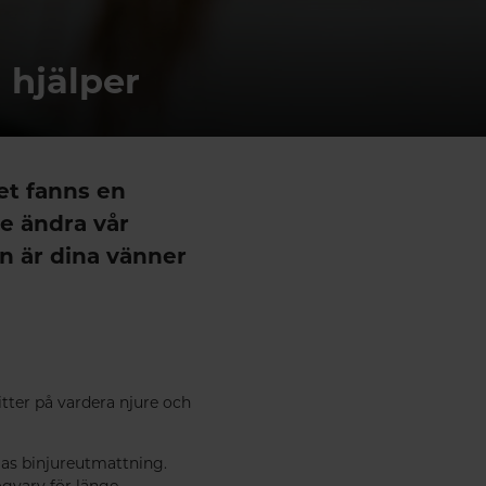
 hjälper
et fanns en
te ändra vår
en är dina vänner
itter på vardera njure och
las binjureutmattning.
ögvarv för länge.