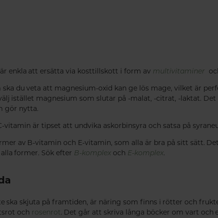
r enkla att ersätta via kosttillskott i form av
multivitaminer
oc
ska du veta att magnesium-oxid kan ge lös mage, vilket är perf
lj istället magnesium som slutar på -malat, -citrat, -laktat. Det 
m gör nytta.
-vitamin är tipset att undvika askorbinsyra och satsa på syrane
mer av B-vitamin och E-vitamin, som alla är bra på sitt sätt. Det 
 alla former. Sök efter
B-komplex
och
E-komplex
.
oda
te ska skjuta på framtiden, är näring som finns i rötter och fruk
itsrot och
rosenrot
. Det går att skriva långa böcker om vart och e