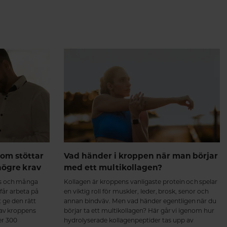
om stöttar
Vad händer i kroppen när man börjar
högre krav
med ett multikollagen?
ss och många
Kollagen är kroppens vanligaste protein och spelar
 får arbeta på
en viktig roll för muskler, leder, brosk, senor och
t ge den rätt
annan bindväv. Men vad händer egentligen när du
 av kroppens
börjar ta ett multikollagen? Här går vi igenom hur
er 300
hydrolyserade kollagenpeptider tas upp av