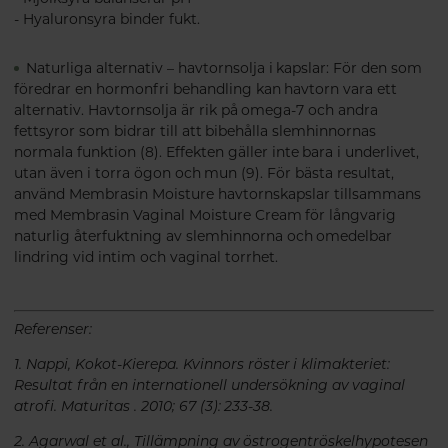
- Hyaluronsyra binder fukt.
Naturliga alternativ – havtornsolja i kapslar: För den som
föredrar en hormonfri behandling kan havtorn vara ett
alternativ. Havtornsolja är rik på omega-7 och andra
fettsyror som bidrar till att bibehålla slemhinnornas
normala funktion (8). Effekten gäller inte bara i underlivet,
utan även i torra ögon och mun (9). För bästa resultat,
använd Membrasin Moisture havtornskapslar tillsammans
med Membrasin Vaginal Moisture Cream för långvarig
naturlig återfuktning av slemhinnorna och omedelbar
lindring vid intim och vaginal torrhet.
Referenser:
1. Nappi, Kokot-Kierepa. Kvinnors röster i klimakteriet:
Resultat från en internationell undersökning av vaginal
atrofi. Maturitas . 2010; 67 (3): 233-38.
2. Agarwal et al., Tillämpning av östrogentröskelhypotesen