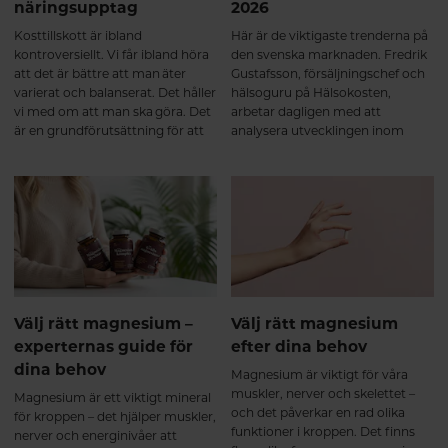
näringsupptag
2026
Kosttillskott är ibland
Här är de viktigaste trenderna på
kontroversiellt. Vi får ibland höra
den svenska marknaden. Fredrik
att det är bättre att man äter
Gustafsson, försäljningschef och
varierat och balanserat. Det håller
hälsoguru på Hälsokosten,
vi med om att man ska göra. Det
arbetar dagligen med att
är en grundförutsättning för att
analysera utvecklingen inom
må bra, men vi tror inte på att det
hälsa, kosttillskott och
behöver vara antingen eller. Häng
konsumentbeteenden. Med
med så ska vi dela ett av de bästa
fingret på pulsen delar han här
hälsohacken vi vet för att
sin trendspaning – sex tydliga
optimalt tillgodogöra dig
trender som formar
näringen från den mat du äter.
kosttillskottsmarknaden i Sverige
2026.
Välj rätt magnesium –
Välj rätt magnesium
experternas guide för
efter dina behov
dina behov
Magnesium är viktigt för våra
muskler, nerver och skelettet –
Magnesium är ett viktigt mineral
och det påverkar en rad olika
för kroppen – det hjälper muskler,
funktioner i kroppen. Det finns
nerver och energinivåer att