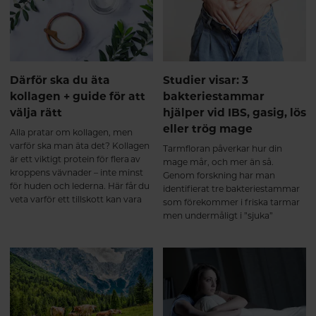
nivåer för ett hälsosamt åldrande.
Därför ska du äta
Studier visar: 3
kollagen + guide för att
bakteriestammar
välja rätt
hjälper vid IBS, gasig, lös
eller trög mage
Alla pratar om kollagen, men
varför ska man äta det? Kollagen
Tarmfloran påverkar hur din
är ett viktigt protein för flera av
mage mår, och mer än så.
kroppens vävnader – inte minst
Genom forskning har man
för huden och lederna. Här får du
identifierat tre bakteriestammar
veta varför ett tillskott kan vara
som förekommer i friska tarmar
bra och vad du ska tänka på när
men undermåligt i ”sjuka”
du väljer kollagentillskott.
tarmar. Här får du veta mer om
vad dessa mjölksyrabakterier kan
göra för din tarm.