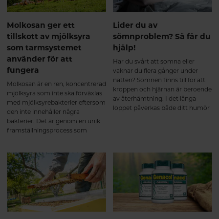
Molkosan ger ett
Lider du av
tillskott av mjölksyra
sömnproblem? Så får du
som tarmsystemet
hjälp!
använder för att
Har du svårt att somna eller
fungera
vaknar du flera gånger under
natten? Sömnen finns till för att
Molkosan är en ren, koncentrerad
kroppen och hjärnan är beroende
mjölksyra som inte ska förväxlas
av återhämtning. I det långa
med mjölksyrebakterier eftersom
loppet påverkas både ditt humör
den inte innehåller några
och allmänna mående av
bakterier. Det är genom en unik
sömnbesvär.
framställningsprocess som
Molkosan blir till mjölksyra av
samma typ som naturligt
förekommer i en välfungerande
mage och tarm.