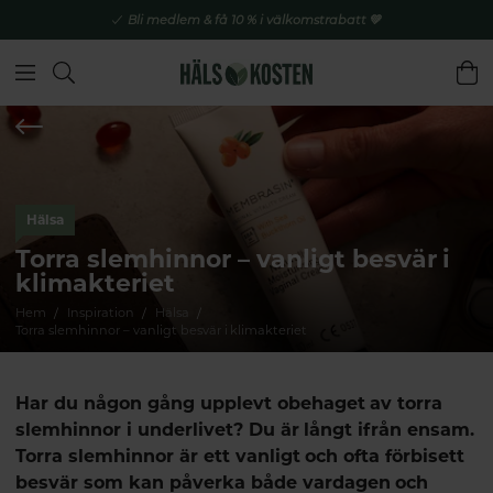
Bli medlem & få 10 % i välkomstrabatt 💚
Hälsa
Torra slemhinnor – vanligt besvär i
klimakteriet
Hem
Inspiration
Hälsa
Torra slemhinnor – vanligt besvär i klimakteriet
Har du någon gång upplevt obehaget av torra
slemhinnor i underlivet? Du är långt ifrån ensam.
Torra slemhinnor är ett vanligt och ofta förbisett
besvär som kan påverka både vardagen och