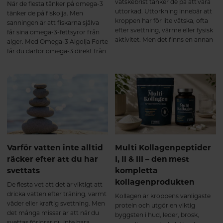
vätskebrist tänker de på att vara
När de flesta tänker på omega-3
en del av sin styrka och elasticitet,
uttorkad. Uttorkning innebär att
tänker de på fiskolja. Men
vilket kan bidra till att kroppen
kroppen har för lite vätska, ofta
sanningen är att fiskarna själva
känns stelare och
efter svettning, värme eller fysisk
får sina omega-3-fettsyror från
återhämtningen tar längre tid.
aktivitet. Men det finns en annan
alger. Med Omega-3 Algolja Forte
Vad händer när du tar ett
sida av myntet som få pratar om:
får du därför omega-3 direkt från
multikollagen? De flesta
att bli utspädd.
den ursprungliga källan – i en
multikollagen innehåller
ovanligt hög koncentration och
hydrolyserade kollagenpeptider.
dessutom i den eftertraktade
Det innebär att kollagenet redan
triglyceridformen.
brutits ner till mindre peptider
som tas upp effektivt i
tunntarmen. Efter upptaget
transporteras kollagenpeptiderna
via blodet till olika vävnader i
kroppen. Forskning visar att vissa
Varför vatten inte alltid
Multi Kollagenpeptider
av dessa bioaktiva peptider inte
räcker efter att du har
I, II & III – den mest
bara fungerar som byggstenar,
svettats
kompletta
utan även kan fungera som
signalmolekyler som stimulerar
kollagenprodukten
De flesta vet att det är viktigt att
kroppens egen
dricka vatten efter träning, varmt
Kollagen är kroppens vanligaste
kollagenomsättning i bindväven².
väder eller kraftig svettning. Men
protein och utgör en viktig
Ett multikollagen innehåller
det många missar är att när du
byggsten i hud, leder, brosk,
kollagenpeptider från flera
svettas förlorar du inte bara