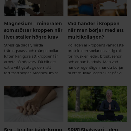
Magnesium – mineralen
Vad händer i kroppen
som stöttar kroppen när
när man börjar med ett
livet ställer högre krav
multikollagen?
Stressiga dagar, hårda
Kollagen är kroppens vanligaste
träningspass och många bollar i
protein och spelar en viktig roll
luften kan göra att kroppen får
för muskler, leder, brosk, senor
arbeta på högvarv. Då blir det
och annan bindväv. Men vad
extra viktigt att ge den rätt
händer egentligen när du börjar
förutsättningar. Magnesium är
ta ett multikollagen? Här går vi
ett av kroppens viktigaste
igenom hur hydrolyserade
mineraler och deltar i över 300
kollagenpeptider tas upp av
enzymreaktioner – från
kroppen, vad som sker under de
muskelfunktion och
första veckorna och varför
energiomsättning till nervsystem
regelbundet intag över tid kan ge
och hjärta.
de bästa förutsättningarna för en
aktiv och rörlig kropp. Från de
första veckorna till långsiktigt
stöd för muskler och leder
Intresset för kollagentillskott
Sex – bra för både kropp
SRI81 Shatavari – den