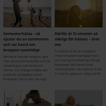
Semesterhälsa – så
Därför är D-vitamin så
njuter du av sommaren
viktigt för hälsan – året
och tar hand om
om
kroppen samtidigt
D-vitamin är ett av kroppens
mest omtalade näringsämnen –
Semester betyder ledighet, god
och med god anledning. Många
mat, sena sommarkvällar och tid
förknippar det främst med
tillsammans med familj och
vinterhalvåret, men faktum är att
vänner. För många innebär det
D-vitamin spelar en viktig roll för
också att vardagens rutiner
kroppen året om. Det bidrar
förändras. Det är helt naturligt –
bland annat till immunsystemets
och precis som det ska vara.
normala funktion, normal
muskelfunktion och att bibehålla
en normal benstomme.