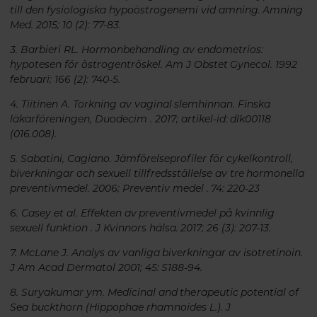
till den fysiologiska hypoöstrogenemi vid amning. Amning
Med. 2015; 10 (2): 77-83.
3. Barbieri RL. Hormonbehandling av endometrios:
hypotesen för östrogentröskel. Am J Obstet Gynecol. 1992
februari; 166 (2): 740-5.
4. Tiitinen A. Torkning av vaginal slemhinnan. Finska
läkarföreningen, Duodecim . 2017; artikel-id: dlk00118
(016.008).
5. Sabatini, Cagiano. Jämförelseprofiler för cykelkontroll,
biverkningar och sexuell tillfredsställelse av tre hormonella
preventivmedel. 2006; Preventiv medel . 74: 220-23
6. Casey et al. Effekten av preventivmedel på kvinnlig
sexuell funktion . J Kvinnors hälsa. 2017; 26 (3): 207-13.
7. McLane J. Analys av vanliga biverkningar av isotretinoin.
J Am Acad Dermatol 2001; 45: S188-94.
8. Suryakumar ym. Medicinal and therapeutic potential of
Sea buckthorn (Hippophae rhamnoides L.). J