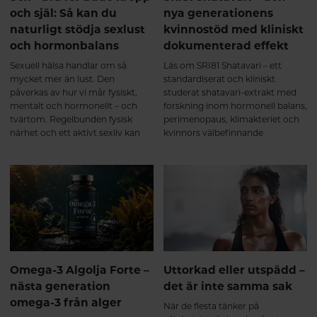
fortsätter att öka – inte bara för
och själ: Så kan du
nya generationens
hudens skull, utan också för
naturligt stödja sexlust
kvinnostöd med kliniskt
muskler, leder, senor och annan
och hormonbalans
dokumenterad effekt
bindväv. Men vad händer
egentligen i kroppen när man
Sexuell hälsa handlar om så
Läs om SRI81 Shatavari – ett
börjar ta ett multikollagen med
mycket mer än lust. Den
standardiserat och kliniskt
kollagen typ I, II och III? Här går
påverkas av hur vi mår fysiskt,
studerat shatavari-extrakt med
vi igenom vad forskningen visar –
mentalt och hormonellt – och
forskning inom hormonell balans,
från de första veckorna till de
tvärtom. Regelbunden fysisk
perimenopaus, klimakteriet och
långsiktiga förändringarna.
närhet och ett aktivt sexliv kan
kvinnors välbefinnande
Kollagen är kroppens vanligaste
bidra till ökat välbefinnande,
protein och fungerar som ett
minskad stress och stärkt närhet i
viktigt byggmaterial i bland annat
relationer. Samtidigt finns det
muskler, leder, brosk, senor och
mycket du själv kan göra för att
ligament. Redan från omkring
skapa goda förutsättningar för en
25-årsåldern börjar kroppens
naturlig sexlust.
egen kollagenproduktion minska,
samtidigt som nedbrytningen
gradvis ökar. Ålder, fysisk
belastning, stillasittande, stress
Omega-3 Algolja Forte –
Uttorkad eller utspädd –
och andra livsstilsfaktorer kan
nästa generation
det är inte samma sak
också påverka kroppens
omega-3 från alger
kollagenbalans¹. Resultatet blir
När de flesta tänker på
att bindväven successivt förlorar