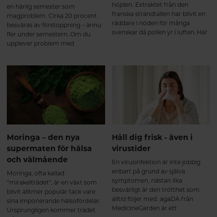
nervsystemet och påverkar vårt
höjden. Extraktet från den
en härlig semester som
belöningssystem, där serotonin
franska strandtallen har blivit en
magproblem. Cirka 20 procent
och dopamin spelar en central
räddare i nöden för många
besväras av förstoppning – ännu
roll. Detta kan bidra till förbättrat
svenskar då pollen yr i luften. Här
fler under semestern. Om du
humör, ökad livsglädje och större
får du veta mer om extraktet och
upplever problem med
känsla av tillfredsställelse.
de studier som gjorts på
illamående, uppsvälldhet och
Effektivt vid klimakteriebesvär
allergiska symptom.
magknip så är du alltså långt ifrån
och PMS Kombinationen av
ensam. Här är tips för att hålla
KSM66 och saffran kan även
igång semestermagen.
lindra klimakteriebesvär och
PMS-symptom. Många upplever:
Ökad energi och libido Minskade
besvär kopplade till hormonella
svängningar Bättre känsla av
välmående i vardagen Säkerhet
Moringa – den nya
Håll dig frisk - även i
och vetenskapligt stöd KSM66
supermaten för hälsa
virustider
GOLD är välstuderat med över 60
och välmående
publicerade studier och mer än
En virusinfektion är inte jobbig
4000 testpersoner. Lika säkert
enbart på grund av själva
Moringa, ofta kallad
som placebo Endast milda och
symptomen, nästan lika
"mirakelträdet", är en växt som
tillfälliga biverkningar
besvärligt är den trötthet som
blivit alltmer populär tack vare
rapporterade Dokumenterad
alltid följer med. agaDA från
sina imponerande hälsofördelar.
effekt på stress, energi och
MedicineGarden är ett
Ursprungligen kommer trädet
hormonbalans *Ashwagandha