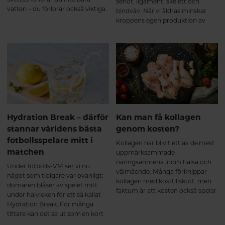
senor, ligament, skelett och
naturliga källor och
vatten – du förlorar också viktiga
bindväv. När vi åldras minskar
kollagentyper. När peptiderna
mineraler, så kallade elektrolyter.
kroppens egen produktion av
tagits upp används de där
kollagen, vilket gör att många
kroppen har behov av dem – till
väljer att komplettera kosten
exempel i brosk, senor, ligament
med kollagentillskott. Alla
och annan bindväv. De första
kollagenprodukter är dock inte
veckorna – kroppen börjar bygga
lika kompletta.
upp Under de första veckorna
sker förändringarna framför allt
på cellnivå. Kollagenpeptiderna
används som byggmaterial
samtidigt som kroppens bindväv
Hydration Break – därför
Kan man få kollagen
kontinuerligt förnyas. Kroppen
omsätter ständigt kollagen, och
stannar världens bästa
genom kosten?
tillskottet bidrar med aminosyror
fotbollsspelare mitt i
Kollagen har blivit ett av de mest
som glycin, prolin och
matchen
uppmärksammade
hydroxyprolin – viktiga
näringsämnena inom hälsa och
byggstenar i kollagenets struktur.
Under fotbolls-VM ser vi nu
välmående. Många förknippar
För de flesta märks ännu inga
något som tidigare var ovanligt:
kollagen med kosttillskott, men
tydliga skillnader, men kroppen
domaren blåser av spelet mitt
faktum är att kosten också spelar
har påbörjat den naturliga
under halvleken för ett så kallat
en viktig roll när det gäller
uppbyggnadsprocessen. Precis
Hydration Break. För många
kroppens kollagenomsättning.
som vid styrketräning sker
tittare kan det se ut som en kort
förändringarna gradvis. Efter 2–3
paus för att samla laget eller få