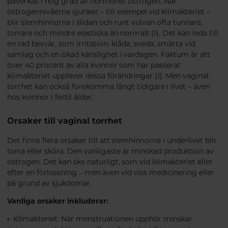
påverkas i hög grad av hormonet östrogen. När
östrogennivåerna sjunker – till exempel vid klimakteriet –
blir slemhinnorna i slidan och runt vulvan ofta tunnare,
torrare och mindre elastiska än normalt (1). Det kan leda till
en rad besvär, som irritation, klåda, sveda, smärta vid
samlag och en ökad känslighet i vardagen. Faktum är att
över 40 procent av alla kvinnor som har passerat
klimakteriet upplever dessa förändringar (1). Men vaginal
torrhet kan också förekomma långt tidigare i livet – även
hos kvinnor i fertil ålder.
Orsaker till vaginal torrhet
Det finns flera orsaker till att slemhinnorna i underlivet blir
torra eller sköra. Den vanligaste är minskad produktion av
östrogen. Det kan ske naturligt, som vid klimakteriet eller
efter en förlossning – men även vid viss medicinering eller
på grund av sjukdomar.
Vanliga orsaker inkluderar:
Klimakteriet: När menstruationen upphör minskar