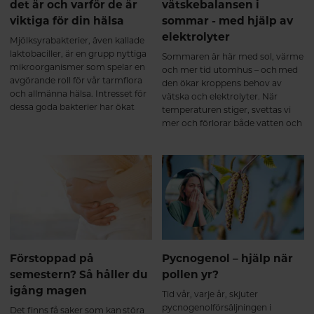
det är och varför de är
vätskebalansen i
B6 samverkar på olika sätt men
viktiga för din hälsa
sommar - med hjälp av
med samma mål: att återställa
elektrolyter
emotionell balans, energi och
Mjölksyrabakterier, även kallade
hormonell stabilitet. Mer ork och
laktobaciller, är en grupp nyttiga
Sommaren är här med sol, värme
inre lugn Ashwagandha (KSM66)
mikroorganismer som spelar en
och mer tid utomhus – och med
stärker kroppens motståndskraft
avgörande roll för vår tarmflora
den ökar kroppens behov av
mot stress och bidrar till
och allmänna hälsa. Intresset för
vätska och elektrolyter. När
normalisering av kortisolnivåer.
dessa goda bakterier har ökat
temperaturen stiger, svettas vi
Resultatet blir: Ökad energi och
kraftigt de senaste åren, särskilt i
mer och förlorar både vatten och
uthållighet Bättre återhämtning
samband med ökat fokus och
viktiga mineraler. En bra
Större känsla av lugn och balans
forskning på probiotika och
vätskebalans är avgörande för att
Stöd för hormonell balans och
maghälsa. Men vad är
du ska må bra, orka mer och
sexuell hälsa När stressnivåerna
mjölksyrabakterier egentligen,
undvika symptom som trötthet,
sjunker kan även kroppens egen
och varför är de så viktiga?
huvudvärk eller yrsel.
produktion av könshormoner
balanseras. Hos män ökar
testosteronnivåerna Hos kvinnor
balanseras östrogenet Detta
bidrar till förbättrad träning, ökad
Förstoppad på
Pycnogenol – hjälp när
uthållighet, bättre sexuell lust och
semestern? Så håller du
pollen yr?
funktion. Njutning och
igång magen
tillfredsställelse med saffran
Tid vår, varje år, skjuter
Saffransextraktet stärker
pycnogenolförsäljningen i
Det finns få saker som kan störa