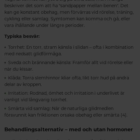
beskriver det som att ha "sandpapper mellan benen". Det
kan ge konstant obehag, men förvärras vid rörelse, träning,
cykling eller samlag. Symtomen kan komma och gå, eller
vara ihållande under längre perioder.
Typiska besvär:
Torrhet: En torr, stram känsla i slidan – ofta i kombination
med nedsatt glidförmåga.
Sveda och brännande känsla: Framför allt vid rörelse eller
när du kissar.
Klåda: Torra slemhinnor kliar ofta, likt torr hud på andra
delar av kroppen.
Irritation: Rodnad, ömhet och irritation i underlivet är
vanligt vid långvarig torrhet.
Smärta vid samlag: När de naturliga glidmedlen
försvunnit kan friktionen orsaka obehag eller smärta (4).
Behandlingsalternativ – med och utan hormoner