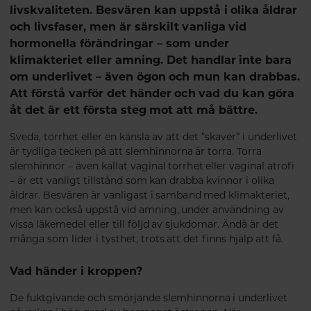
livskvaliteten. Besvären kan uppstå i olika åldrar
och livsfaser, men är särskilt vanliga vid
hormonella förändringar – som under
klimakteriet eller amning. Det handlar inte bara
om underlivet – även ögon och mun kan drabbas.
Att förstå varför det händer och vad du kan göra
åt det är ett första steg mot att må bättre.
Sveda, torrhet eller en känsla av att det ”skaver” i underlivet
är tydliga tecken på att slemhinnorna är torra. Torra
slemhinnor – även kallat vaginal torrhet eller vaginal atrofi
– är ett vanligt tillstånd som kan drabba kvinnor i olika
åldrar. Besvären är vanligast i samband med klimakteriet,
men kan också uppstå vid amning, under användning av
vissa läkemedel eller till följd av sjukdomar. Ändå är det
många som lider i tysthet, trots att det finns hjälp att få.
Vad händer i kroppen?
De fuktgivande och smörjande slemhinnorna i underlivet