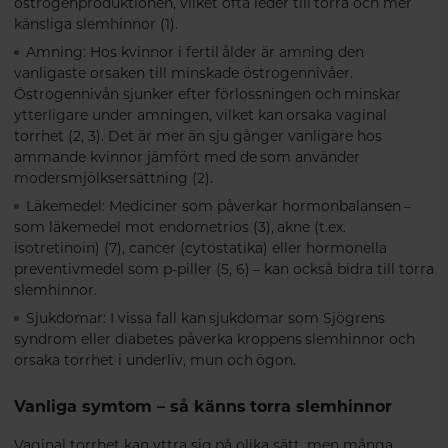
östrogenproduktionen, vilket ofta leder till torra och mer
känsliga slemhinnor (1).
Amning: Hos kvinnor i fertil ålder är amning den
vanligaste orsaken till minskade östrogennivåer.
Östrogennivån sjunker efter förlossningen och minskar
ytterligare under amningen, vilket kan orsaka vaginal
torrhet (2, 3). Det är mer än sju gånger vanligare hos
ammande kvinnor jämfört med de som använder
modersmjölksersättning (2).
Läkemedel: Mediciner som påverkar hormonbalansen –
som läkemedel mot endometrios (3), akne (t.ex.
isotretinoin) (7), cancer (cytostatika) eller hormonella
preventivmedel som p-piller (5, 6) – kan också bidra till torra
slemhinnor.
Sjukdomar: I vissa fall kan sjukdomar som Sjögrens
syndrom eller diabetes påverka kroppens slemhinnor och
orsaka torrhet i underliv, mun och ögon.
Vanliga symtom – så känns torra slemhinnor
Vaginal torrhet kan yttra sig på olika sätt, men många