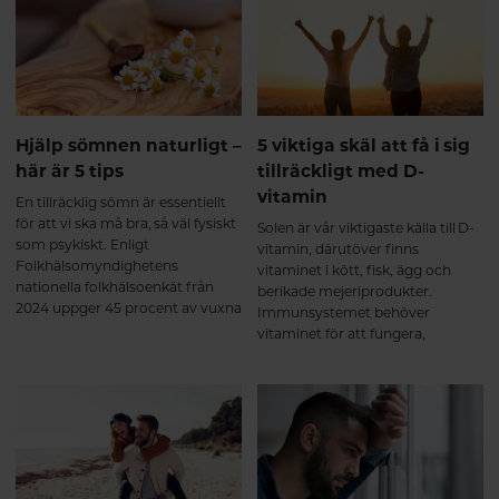
här artikeln går vi igenom varför
sömn är så viktig och hur brist på
sömn kan påverka både kropp
och sinne.
Hjälp sömnen naturligt –
5 viktiga skäl att få i sig
här är 5 tips
tillräckligt med D-
vitamin
En tillräcklig sömn är essentiellt
för att vi ska må bra, så väl fysiskt
Solen är vår viktigaste källa till D-
som psykiskt. Enligt
vitamin, därutöver finns
Folkhälsomyndighetens
vitaminet i kött, fisk, ägg och
nationella folkhälsoenkät från
berikade mejeriprodukter.
2024 uppger 45 procent av vuxna
Immunsystemet behöver
svenskar att de har sömnbesvär.
vitaminet för att fungera,
Här tipsar vi om naturliga sätt att
dessutom har man sett ett
hjälpa sömnen på traven.
samband mellan låga nivåer av
D-vitamin och symptom på
depression. Här får du veta mer
om varför det är så viktigt att
tillgodose sitt behov av D-
vitamin.