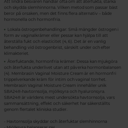
Att lindra besvären handlar ofta om att återfukta, stärka
och skydda slemhinnorna. Vilken metod som passar bäst
beror på orsaken, men det finns flera alternativ – både
hormonella och hormonfria.
Lokala östrogenbehandlingar: Små mängder östrogen i
form av vaginalkrämer eller pessar kan hjälpa till att
återställa fukt och elasticitet (4, 6). Det är en vanlig
behandling vid östrogenbrist, särskilt under och efter
klimakteriet.
Återfuktande, hormonfria krämer: Dessa kan mjukgöra
och återfukta underlivet utan att påverka hormonbalansen
(4). Membrasin Vaginal Moisture Cream är en hormonfri
trippelverkande kräm för intim och vaginal torrhet.
Membrasin Vaginal Moisture Cream innehåller unik
SBA24®-havtornsolja, mjölksyra och hyaluronsyra.
SBA24® är världens mest undersökta havtornsolja, vars
sammansättning, effekt och säkerhet har säkerställts
genom flertalet kliniska studier.
- Havtornsolja skyddar och återfuktar slemhinnorna
- Mjölksyra balanserar pH