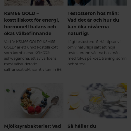
KSM66 GOLD –
Testosteron hos män:
kosttillskott för energi,
Vad det är och hur du
hormonell balans och
kan öka nivåerna
ökat välbefinnande
naturligt
Vad är KSM66 GOLD? KSM66
Lågt testosteron? Här tipsar vi
GOLD* är ett unikt kosttillskott
om 7 naturliga sätt att höja
som kombinerar KSM66®
testosteronnivåerna hos män –
ashwagandha, ett av världens
med fokus på kost, träning, sömn
mest välstuderade
och stress.
saffransextrakt, samt vitamin B6
(i formen pyridoxal-5-fosfat, P-5-
P).Denna kombination är
framtagen för att stödja kropp
och sinne vid: Stress och
utmattning Oro och
sömnproblem Hormonell
obalans Nedsatt libido Produkten
är lika effektiv för både kvinnor
och män. Hur fungerar KSM66
GOLD? Samverkande extrakt för
Mjölksyrabakterier: Vad
Så håller du
ökad effekt. KSM66, saffran och