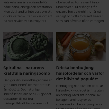
kroppen byggs kollagen upp
vätskebalans är avgörande för
obehaget av torra slemhinnor i
successivt. Därför ger
både hälsa, energi och prestation.
underlivet? Du är långt ifrån
regelbunden användning under
Men det handlar inte bara om att
ensam. Torra slemhinnor är ett
flera månader bäst
dricka vatten – utan också om att
vanligt och ofta förbisett besvär
förutsättningar. Sammanfattning
ha rätt nivåer av elektrolyter i
som kan påverka både vardagen
Kollagenpeptider verkar genom
kroppen.
och livskvaliteten. Besvären kan
att både tillföra byggstenar och
uppstå i olika åldrar och livsfaser,
stimulera kroppens naturliga
men är särskilt vanliga vid
kollagenomsättning. De första
hormonella förändringar – som
veckorna Kroppen tar upp
under klimakteriet eller amning.
kollagenpeptider och påbörjar
Det handlar inte bara om
uppbyggnaden av bindväv. Efter
underlivet – även ögon och mun
2–3 månader Många upplever
kan drabbas. Att förstå varför det
ökad rörlighet, mindre stelhet
händer och vad du kan göra åt
och bättre återhämtning. Efter 6
det är ett första steg mot att må
Spirulina – naturens
Dricka benbuljong –
månader Långsiktigt stöd för
bä
kraftfulla näringsbomb
hälsofördelar och varför
brosk, senor, ligament och
det blivit så populärt
muskler som en del av en aktiv
Den gör din smoothie grönare än
livsstil. Effekten är gradvis och
grön och innehåller mer protein
Benbuljong har blivit en populär
naturlig. Precis som annan
än nötkött. Det naturliga
hälsodryck – och det är inte utan
bindväv byggs kollagen upp över
innehållet av järn och B12 gör det
anledning. Med sitt innehåll av
tid, vilket gör att ett
dessutom till ett bra
kollagen, aminosyror och
multikollagen fungerar bäst som
näringstillskott för veganer och
mineraler kan benbuljong bidra
ett långsiktigt komplement till en
vegetarianer. Vi pratar om
till att stötta både mage, leder