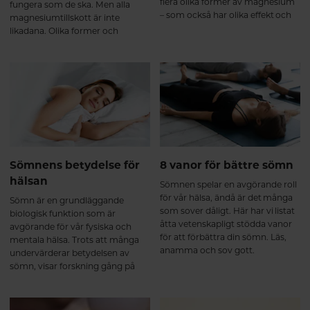
flera olika former av magnesium
fungera som de ska. Men alla
– som också har olika effekt och
magnesiumtillskott är inte
tas upp olika bra i kroppen. Här
likadana. Olika former och
får du lära dig mer om de olika
tillsatta ingredienser gör att vissa
formerna och vi guidar dig till rätt
varianter passar bättre beroende
produkt efter dina behov.
på vad just du behöver. Här går vi
igenom fyra populära alternativ
så du lättare kan välja rätt.
Sömnens betydelse för
8 vanor för bättre sömn
hälsan
Sömnen spelar en avgörande roll
för vår hälsa, ändå är det många
Sömn är en grundläggande
som sover dåligt. Här har vi listat
biologisk funktion som är
åtta vetenskapligt stödda vanor
avgörande för vår fysiska och
för att förbättra din sömn. Läs,
mentala hälsa. Trots att många
anamma och sov gott.
undervärderar betydelsen av
sömn, visar forskning gång på
gång att kvalitetssömn är lika
viktig för vår hälsa som rätt kost
och regelbunden motion. I den