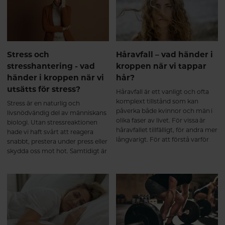
kollagen och dalton? Och spelar
training improves body
kollagentyp verkligen någon roll?
composition and muscle
Här hjälper vi dig att reda ut vad
strength in elderly men. British
som verkligen spelar roll.
Journal of Nutrition. 2015.
Jendricke P, et al. Specific
Stress och
Håravfall – vad händer i
Collagen Peptides in
stresshantering - vad
kroppen när vi tappar
Combination with Resistance
Training Improve Body
händer i kroppen när vi
hår?
Composition and Muscle
utsätts för stress?
Håravfall är ett vanligt och ofta
Strength. Nutrients. 2019.
komplext tillstånd som kan
Stress är en naturlig och
påverka både kvinnor och män i
livsnödvändig del av människans
olika faser av livet. För vissa är
biologi. Utan stressreaktionen
håravfallet tillfälligt, för andra mer
hade vi haft svårt att reagera
långvarigt. För att förstå varför
snabbt, prestera under press eller
håravfall uppstår behöver vi börja
skydda oss mot hot. Samtidigt är
med att förstå hur håret bildas
långvarig eller obalanserad stress
och hur kroppens inre processer
en av de största belastningarna
påverkar hårsäckarna.
på både kropp och psyke i det
moderna samhället. För att förstå
hur stress påverkar oss – och hur
vi kan hantera den bättre –
behöver vi börja med vad som