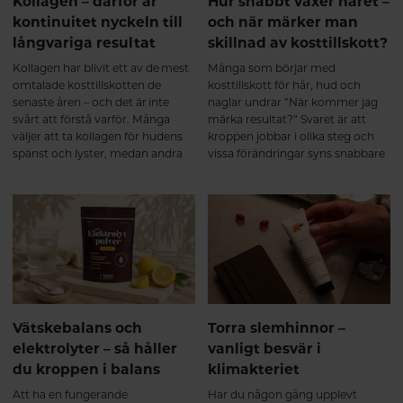
Kollagen – därför är
Hur snabbt växer håret –
kan ta upp effektivt.
kontinuitet nyckeln till
och när märker man
Kombinationen av flera
långvariga resultat
skillnad av kosttillskott?
kollagenkällor ger dessutom en
bred aminosyraprofil som passar
Kollagen har blivit ett av de mest
Många som börjar med
kroppens olika
omtalade kosttillskotten de
kosttillskott för hår, hud och
bindvävsstrukturer. Många
senaste åren – och det är inte
naglar undrar ”När kommer jag
multikollagen är dessutom
svårt att förstå varför. Många
märka resultat?” Svaret är att
berikade med vitamin C, som
väljer att ta kollagen för hudens
kroppen jobbar i olika steg och
bidrar till normal kollagenbildning
spänst och lyster, medan andra
vissa förändringar syns snabbare
vilket har betydelse för broskets
uppskattar dess betydelse för
än andra. Regelbundenhet och
normala funktion. Helheten
leder, brosk, skelett och muskler.
tålamod är nyckeln.
spelar roll För att kroppen ska
Men något som ofta glöms bort i
kunna bilda kollagen behövs mer
diskussionen är att kollagen inte
än bara kollagenpeptider. Ett bra
handlar om snabba lösningar. För
resultat bygger på flera faktorer:
att verkligen uppleva skillnad är
✔ Tillräckligt med vitamin C, som
kontinuitet en av de viktigaste
bidrar till normal
faktorerna.
kollagenbildning. ✔ Regelbunden
rörelse och styrketräning, som
Vätskebalans och
Torra slemhinnor –
stimulerar muskler och bindväv.
elektrolyter – så håller
vanligt besvär i
✔ Tillräckligt protein i kosten. ✔
du kroppen i balans
klimakteriet
God sömn och återhämtning.
Precis som annan vävnad i
Att ha en fungerande
Har du någon gång upplevt