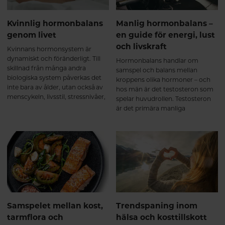
faktiskt sker i kroppen.
Kvinnlig hormonbalans
Manlig hormonbalans –
genom livet
en guide för energi, lust
och livskraft
Kvinnans hormonsystem är
dynamiskt och föränderligt. Till
Hormonbalans handlar om
skillnad från många andra
samspel och balans mellan
biologiska system påverkas det
kroppens olika hormoner – och
inte bara av ålder, utan också av
hos män är det testosteron som
menscykeln, livsstil, stressnivåer,
spelar huvudrollen. Testosteron
näringsstatus och stora
är det primära manliga
livshändelser som graviditet och
könshormonet och påverkar en
klimakterium. Hormonell balans
rad funktioner i kroppen.
handlar därför inte om “perfekta
nivåer”, utan om samspel, rytm
och anpassning över tid.
Samspelet mellan kost,
Trendspaning inom
tarmflora och
hälsa och kosttillskott