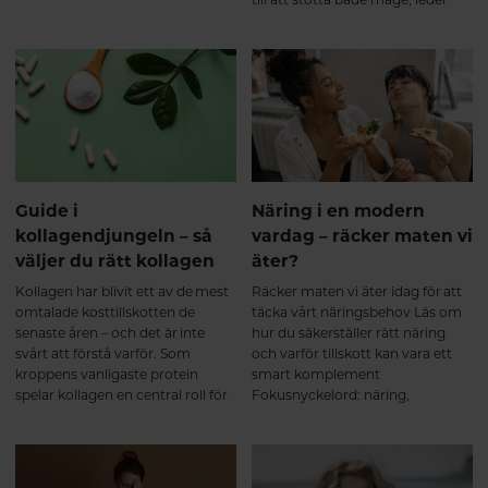
hälsosam livsstil. Referenser:
spirulina såklart – här får du veta
och immunsystem. Här går vi
Shoulders MD, Raines RT.
mer om den fantastiska algen.
igenom vad benbuljong är, vilka
Collagen Structure and Stability.
hälsofördelar det finns och varför
Annual Review of Biochemistry.
allt fler väljer att dricka det
2009. Oesser S, et al. Orally
dagligen.
administered collagen peptides
accumulate in cartilage and
stimulate extracellular matrix
metabolism. Journal of Nutrition.
1999. Clark KL, et al. 24-Week
Guide i
Näring i en modern
Study on the Use of Collagen
kollagendjungeln – så
vardag – räcker maten vi
Hydrolysate as a Dietary
väljer du rätt kollagen
äter?
Supplement in Athletes with
Activity-Related Joint Pain.
Kollagen har blivit ett av de mest
Räcker maten vi äter idag för att
Current Medical Research and
omtalade kosttillskotten de
täcka vårt näringsbehov Läs om
Opinion. 2008. Bello AE, Oesser S.
senaste åren – och det är inte
hur du säkerställer rätt näring
Collagen hydrolysate for the
svårt att förstå varför. Som
och varför tillskott kan vara ett
treatment of osteoarthritis and
kroppens vanligaste protein
smart komplement
other joint disorders: a review of
spelar kollagen en central roll för
Fokusnyckelord: näring,
the literature. Current Medical
hud, hår, naglar, leder och
näringsbehov, kosttillskott,
Research and Opinion. 2006.
bindväv. Men vad betyder
multivitamin kvinna, vitaminer
Zdzieblik D, et al. Collagen
egentligen begrepp som
och mineraler, kvinnors hälsa
peptide supplementation in
kollagenpeptider, hydrolyserat
combination with resistance