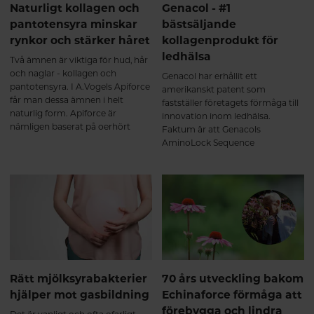
Naturligt kollagen och
Genacol - #1
pantotensyra minskar
bästsäljande
rynkor och stärker håret
kollagenprodukt för
ledhälsa
Två ämnen är viktiga för hud, hår
och naglar - kollagen och
Genacol har erhållit ett
pantotensyra. I A.Vogels Apiforce
amerikanskt patent som
får man dessa ämnen i helt
fastställer företagets förmåga till
naturlig form. Apiforce är
innovation inom ledhälsa.
nämligen baserat på oerhört
Faktum är att Genacols
näringsrik bidrottninggelé från
AminoLock Sequence
strikt kontrollerade ekologiska
Technology har erkänts som unik
biodlingar.
och skiljer sig från andra
hydrolyserade
kollagenproduktionsmetoder på
marknaden. Häng med så
berättar vi mer!
Rätt mjölksyrabakterier
70 års utveckling bakom
hjälper mot gasbildning
Echinaforce förmåga att
förebygga och lindra