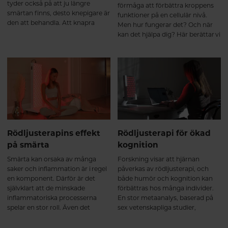
tyder också på att ju längre
förmåga att förbättra kroppens
smärtan finns, desto knepigare är
funktioner på en cellulär nivå.
den att behandla. Att knapra
Men hur fungerar det? Och när
smärtstillande under långa
kan det hjälpa dig? Här berättar vi
perioder är sällan heller en
vilka funktioner i kroppen som
lösning då läkemedlen kan sänka
påverkas av ljusterapin och hur
smärttröskeln och göra det ännu
du kan ha nytta av det.
svårare att häva smärtan. Nya
rön tyder på att ljusterapi kan
vara ett biverkningsfritt alternativ
eller komplement till andra
smärtlindrande behandlingar.
Rödljusterapins effekt
Rödljusterapi för ökad
på smärta
kognition
Smärta kan orsaka av många
Forskning visar att hjärnan
saker och inflammation är i regel
påverkas av rödljusterapi, och
en komponent. Därför är det
både humör och kognition kan
självklart att de minskade
förbättras hos många individer.
inflammatoriska processerna
En stor metaanalys, baserad på
spelar en stor roll. Även det
sex vetenskapliga studier,
påskyndade läkandet gör skillnad
undersökte just hjärnans
då det faktiskt är en kortare
kognitiva funktioner hos unga