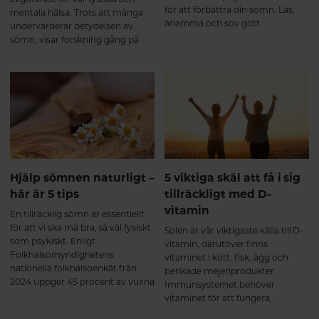
för att förbättra din sömn. Läs,
mentala hälsa. Trots att många
anamma och sov gott.
undervärderar betydelsen av
sömn, visar forskning gång på
gång att kvalitetssömn är lika
viktig för vår hälsa som rätt kost
och regelbunden motion. I den
här artikeln går vi igenom varför
sömn är så viktig och hur brist på
sömn kan påverka både kropp
och sinne.
Hjälp sömnen naturligt –
5 viktiga skäl att få i sig
här är 5 tips
tillräckligt med D-
vitamin
En tillräcklig sömn är essentiellt
för att vi ska må bra, så väl fysiskt
Solen är vår viktigaste källa till D-
som psykiskt. Enligt
vitamin, därutöver finns
Folkhälsomyndighetens
vitaminet i kött, fisk, ägg och
nationella folkhälsoenkät från
berikade mejeriprodukter.
2024 uppger 45 procent av vuxna
Immunsystemet behöver
svenskar att de har sömnbesvär.
vitaminet för att fungera,
Här tipsar vi om naturliga sätt att
dessutom har man sett ett