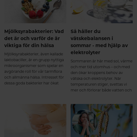
utmattning Oro och
sömnproblem Hormonell
obalans Nedsatt libido Produkten
är lika effektiv för både kvinnor
och män. Hur fungerar KSM66
GOLD? Samverkande extrakt för
Mjölksyrabakterier: Vad
Så håller du
ökad effekt. KSM66, saffran och
det är och varför de är
vätskebalansen i
B6 samverkar på olika sätt men
viktiga för din hälsa
sommar - med hjälp av
med samma mål: att återställa
elektrolyter
emotionell balans, energi och
Mjölksyrabakterier, även kallade
hormonell stabilitet. Mer ork och
laktobaciller, är en grupp nyttiga
Sommaren är här med sol, värme
inre lugn Ashwagandha (KSM66)
mikroorganismer som spelar en
och mer tid utomhus – och med
stärker kroppens motståndskraft
avgörande roll för vår tarmflora
den ökar kroppens behov av
mot stress och bidrar till
och allmänna hälsa. Intresset för
vätska och elektrolyter. När
normalisering av kortisolnivåer.
dessa goda bakterier har ökat
temperaturen stiger, svettas vi
Resultatet blir: Ökad energi och
kraftigt de senaste åren, särskilt i
mer och förlorar både vatten och
uthållighet Bättre återhämtning
samband med ökat fokus och
viktiga mineraler. En bra
Större känsla av lugn och balans
forskning på probiotika och
vätskebalans är avgörande för att
Stöd för hormonell balans och
maghälsa. Men vad är
du ska må bra, orka mer och
sexuell hälsa När stressnivåerna
mjölksyrabakterier egentligen,
undvika symptom som trötthet,
sjunker kan även kroppens egen
och varför är de så viktiga?
huvudvärk eller yrsel.
produktion av könshormoner
balanseras. Hos män ökar
testosteronnivåerna Hos kvinnor