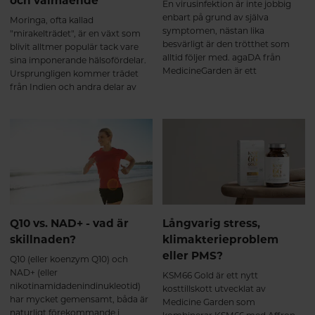
och välmående
publicerade studier och mer än
En virusinfektion är inte jobbig
4000 testpersoner. Lika säkert
enbart på grund av själva
Moringa, ofta kallad
som placebo Endast milda och
symptomen, nästan lika
"mirakelträdet", är en växt som
tillfälliga biverkningar
besvärligt är den trötthet som
blivit alltmer populär tack vare
rapporterade Dokumenterad
alltid följer med. agaDA från
sina imponerande hälsofördelar.
effekt på stress, energi och
MedicineGarden är ett
Ursprungligen kommer trädet
hormonbalans *Ashwagandha
snabbverkande
från Indien och andra delar av
(KSM66®) bidrar till ökad
adaptogentillskott baserat på 30
Sydostasien där man under
stresstålighet, fysisk och mental
års forskning och 28 publicerade,
århundraden har använt moringa
kapacitet samt känslomässig
kliniska studier. En effektiv hjälp
inom traditionell medicin för att
balans, återhämtning, ork och
för immunsystemet, luftvägarna,
behandla allt från inflammationer
lättare insomning. Stödjer
orken och energin.
till näringsbrist. I den här artikeln
kroppen vid perioder av
kommer vi att utforska de många
nervositet, anspänning och oro.
fördelarna med moringa, dess
Stödjer sexuell hälsa samt bidrar
användningsområden, och hur
till uthållighet och ökad
du kan införliva den i din dagliga
muskelmassa vid träning. Saffran
kost.
Q10 vs. NAD+ - vad är
Långvarig stress,
(Affron®) bidrar till avslappning,
skillnaden?
klimakterieproblem
emotionell balans, positiv
sinnesstämning samt förbättrad
eller PMS?
Q10 (eller koenzym Q10) och
sexlust (libido). B6 (P-5-P) bidrar
NAD+ (eller
KSM66 Gold är ett nytt
till att reglera hormonaktiveten
nikotinamidadenindinukleotid)
kosttillskott utvecklat av
samt nervsystemets normala
har mycket gemensamt, båda är
Medicine Garden som
funktion.
naturligt förekommande i