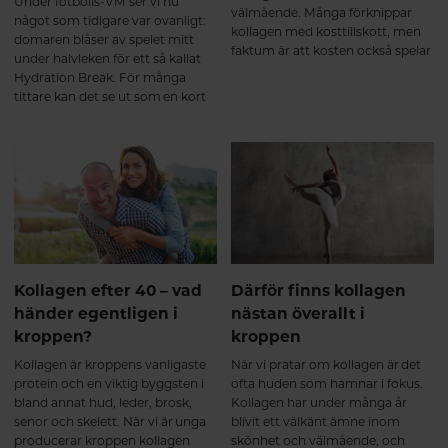
byggstenar i kollagenets struktur.
Under fotbolls-VM ser vi nu
välmående. Många förknippar
För de flesta märks ännu inga
något som tidigare var ovanligt:
kollagen med kosttillskott, men
tydliga skillnader, men kroppen
domaren blåser av spelet mitt
faktum är att kosten också spelar
har påbörjat den naturliga
under halvleken för ett så kallat
en viktig roll när det gäller
uppbyggnadsprocessen. Precis
Hydration Break. För många
kroppens kollagenomsättning.
som vid styrketräning sker
tittare kan det se ut som en kort
förändringarna gradvis. Efter 2–3
paus för att samla laget eller få
månader – nu börjar många
taktiska instruktioner. Men den
märka skillnad Efter ungefär 8–12
verkliga anledningen är betydligt
veckor börjar resultaten bli mer
viktigare än så.
påtagliga. Flera kliniska studier
visar att regelbundet intag av
kollagenpeptider kan bidra till att
stödja ledernas funktion och
minska aktivitetsrelaterad ledvärk
hos vissa personer³⁴. Många
Kollagen efter 40 – vad
Därför finns kollagen
beskriver att kroppen känns: ✔
händer egentligen i
nästan överallt i
smidigare i vardagen ✔ mindre
kroppen?
kroppen
stel efter vila ✔ bättre återhämtad
efter fysisk aktivitet Hos personer
Kollagen är kroppens vanligaste
När vi pratar om kollagen är det
som tränar har forskning även
protein och en viktig byggsten i
ofta huden som hamnar i fokus.
visat att kollagenpeptider, i
bland annat hud, leder, brosk,
Kollagen har under många år
kombination med styrketräning,
senor och skelett. När vi är unga
blivit ett välkänt ämne inom
kan stödja muskelmassa och
producerar kroppen kollagen
skönhet och välmående, och