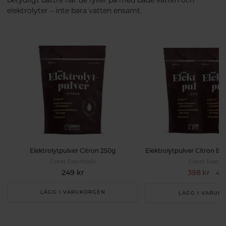
betydligt bättre när de fyller på med både vatten och
elektrolyter – inte bara vatten ensamt.
Elektrolytpulver Citron 250g
Great Essentials
Great Essenti
249 kr
398 kr
498
LÄGG I VARUKORGEN
LÄGG I VARUK