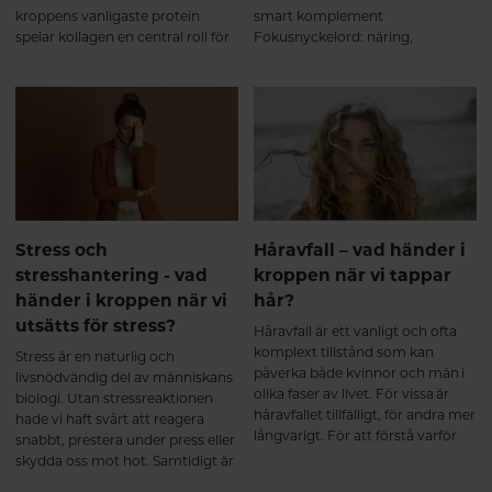
treatment of osteoarthritis and
kroppens vanligaste protein
smart komplement
other joint disorders: a review of
spelar kollagen en central roll för
Fokusnyckelord: näring,
the literature. Current Medical
hud, hår, naglar, leder och
näringsbehov, kosttillskott,
Research and Opinion. 2006.
bindväv. Men vad betyder
multivitamin kvinna, vitaminer
Zdzieblik D, et al. Collagen
egentligen begrepp som
och mineraler, kvinnors hälsa
peptide supplementation in
kollagenpeptider, hydrolyserat
combination with resistance
kollagen och dalton? Och spelar
training improves body
kollagentyp verkligen någon roll?
composition and muscle
Här hjälper vi dig att reda ut vad
strength in elderly men. British
som verkligen spelar roll.
Journal of Nutrition. 2015.
Jendricke P, et al. Specific
Stress och
Håravfall – vad händer i
Collagen Peptides in
stresshantering - vad
kroppen när vi tappar
Combination with Resistance
Training Improve Body
händer i kroppen när vi
hår?
Composition and Muscle
utsätts för stress?
Håravfall är ett vanligt och ofta
Strength. Nutrients. 2019.
komplext tillstånd som kan
Stress är en naturlig och
påverka både kvinnor och män i
livsnödvändig del av människans
olika faser av livet. För vissa är
biologi. Utan stressreaktionen
håravfallet tillfälligt, för andra mer
hade vi haft svårt att reagera
långvarigt. För att förstå varför
snabbt, prestera under press eller
håravfall uppstår behöver vi börja
skydda oss mot hot. Samtidigt är
med att förstå hur håret bildas
långvarig eller obalanserad stress