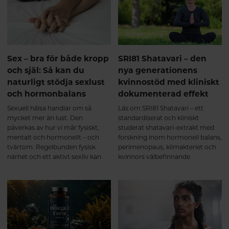
energiomsättning till nervsystem
regelbundet intag över tid kan ge
och hjärta.
de bästa förutsättningarna för en
aktiv och rörlig kropp. Från de
första veckorna till långsiktigt
stöd för muskler och leder
Intresset för kollagentillskott
Sex – bra för både kropp
SRI81 Shatavari – den
fortsätter att öka – inte bara för
och själ: Så kan du
nya generationens
hudens skull, utan också för
naturligt stödja sexlust
kvinnostöd med kliniskt
muskler, leder, senor och annan
och hormonbalans
dokumenterad effekt
bindväv. Men vad händer
egentligen i kroppen när man
Sexuell hälsa handlar om så
Läs om SRI81 Shatavari – ett
börjar ta ett multikollagen med
mycket mer än lust. Den
standardiserat och kliniskt
kollagen typ I, II och III? Här går
påverkas av hur vi mår fysiskt,
studerat shatavari-extrakt med
vi igenom vad forskningen visar –
mentalt och hormonellt – och
forskning inom hormonell balans,
från de första veckorna till de
tvärtom. Regelbunden fysisk
perimenopaus, klimakteriet och
långsiktiga förändringarna.
närhet och ett aktivt sexliv kan
kvinnors välbefinnande
Kollagen är kroppens vanligaste
bidra till ökat välbefinnande,
protein och fungerar som ett
minskad stress och stärkt närhet i
viktigt byggmaterial i bland annat
relationer. Samtidigt finns det
muskler, leder, brosk, senor och
mycket du själv kan göra för att
ligament. Redan från omkring
skapa goda förutsättningar för en
25-årsåldern börjar kroppens
naturlig sexlust.
egen kollagenproduktion minska,