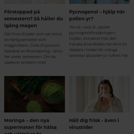
balanseras östrogenet Detta
bidrar till förbättrad träning, ökad
Förstoppad på
Pycnogenol – hjälp när
uthållighet, bättre sexuell lust och
semestern? Så håller du
pollen yr?
funktion. Njutning och
igång magen
tillfredsställelse med saffran
Tid vår, varje år, skjuter
Saffransextraktet stärker
pycnogenolförsäljningen i
Det finns få saker som kan störa
nervsystemet och påverkar vårt
höjden. Extraktet från den
en härlig semester som
belöningssystem, där serotonin
franska strandtallen har blivit en
magproblem. Cirka 20 procent
och dopamin spelar en central
räddare i nöden för många
besväras av förstoppning – ännu
roll. Detta kan bidra till förbättrat
svenskar då pollen yr i luften. Här
fler under semestern. Om du
humör, ökad livsglädje och större
får du veta mer om extraktet och
upplever problem med
känsla av tillfredsställelse.
de studier som gjorts på
illamående, uppsvälldhet och
Effektivt vid klimakteriebesvär
allergiska symptom.
magknip så är du alltså långt ifrån
och PMS Kombinationen av
ensam. Här är tips för att hålla
KSM66 och saffran kan även
igång semestermagen.
lindra klimakteriebesvär och
PMS-symptom. Många upplever:
Ökad energi och libido Minskade
besvär kopplade till hormonella
svängningar Bättre känsla av
välmående i vardagen Säkerhet
Moringa – den nya
Håll dig frisk - även i
och vetenskapligt stöd KSM66
supermaten för hälsa
virustider
GOLD är välstuderat med över 60