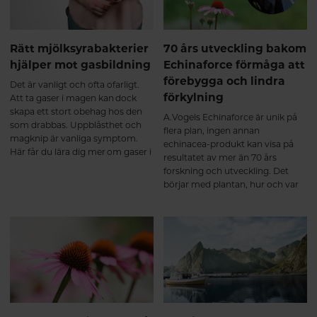
Rätt mjölksyrabakterier
70 års utveckling bakom
hjälper mot gasbildning
Echinaforce förmåga att
förebygga och lindra
Det är vanligt och ofta ofarligt.
förkylning
Att ta gaser i magen kan dock
skapa ett stort obehag hos den
A.Vogels Echinaforce är unik på
som drabbas. Uppblåsthet och
flera plan, ingen annan
magknip är vanliga symptom.
echinacea-produkt kan visa på
Här får du lära dig mer om gaser i
resultatet av mer än 70 års
magen och hur rätt
forskning och utveckling. Det
mjölksyrabakterier kan hjälpa.
börjar med plantan, hur och var
den odlas – och till sist den unika
extraktionsmetoden. Allt
samverkar och har givit
Echinaforce status som
läkemedel vid förkylning.