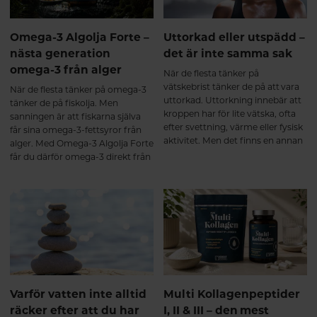
samtidigt som nedbrytningen
gradvis ökar. Ålder, fysisk
belastning, stillasittande, stress
Omega-3 Algolja Forte –
Uttorkad eller utspädd –
och andra livsstilsfaktorer kan
nästa generation
det är inte samma sak
också påverka kroppens
omega-3 från alger
kollagenbalans¹. Resultatet blir
När de flesta tänker på
att bindväven successivt förlorar
vätskebrist tänker de på att vara
När de flesta tänker på omega-3
en del av sin styrka och elasticitet,
uttorkad. Uttorkning innebär att
tänker de på fiskolja. Men
vilket kan bidra till att kroppen
kroppen har för lite vätska, ofta
sanningen är att fiskarna själva
känns stelare och
efter svettning, värme eller fysisk
får sina omega-3-fettsyror från
återhämtningen tar längre tid.
aktivitet. Men det finns en annan
alger. Med Omega-3 Algolja Forte
Vad händer när du tar ett
sida av myntet som få pratar om:
får du därför omega-3 direkt från
multikollagen? De flesta
att bli utspädd.
den ursprungliga källan – i en
multikollagen innehåller
ovanligt hög koncentration och
hydrolyserade kollagenpeptider.
dessutom i den eftertraktade
Det innebär att kollagenet redan
triglyceridformen.
brutits ner till mindre peptider
som tas upp effektivt i
tunntarmen. Efter upptaget
transporteras kollagenpeptiderna
via blodet till olika vävnader i
kroppen. Forskning visar att vissa
Varför vatten inte alltid
Multi Kollagenpeptider
av dessa bioaktiva peptider inte
räcker efter att du har
I, II & III – den mest
bara fungerar som byggstenar,