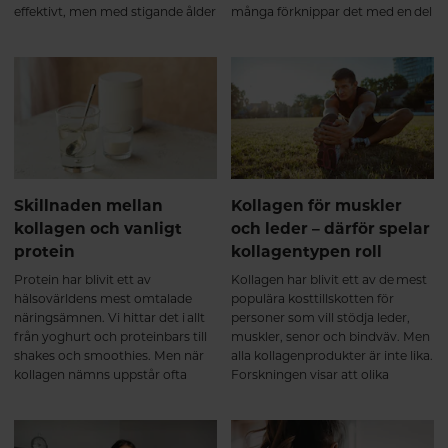
styrkeutveckling. Detta tros
effektivt, men med stigande ålder
många förknippar det med en del
framför allt bero på att kollagen
börjar den naturliga
av kroppens naturliga struktur.
bidrar med viktiga aminosyror till
produktionen gradvis minska.
Men kollagen är faktiskt så
bindväven som omger och
För många blir förändringarna
mycket mer än så.
stödjer musklerna⁵. Efter 6
mer märkbara efter 40 års ålder,
månader – långsiktigt stöd för
då kroppens förmåga att bilda
muskler och leder Kollagen
nytt kollagen inte längre håller
omsätts långsamt i kroppen,
samma takt som tidigare.
vilket gör att kontinuitet är viktig.
Vid regelbundet intag under flera
månader visar forskning att
Skillnaden mellan
Kollagen för muskler
kollagen kan bidra till en fortsatt
kollagen och vanligt
och leder – därför spelar
positiv utveckling av broskets
protein
kollagentypen roll
och bindvävens kvalitet samt ge
ett långsiktigt stöd för
Protein har blivit ett av
Kollagen har blivit ett av de mest
ledfunktionen⁶. Många upplever
hälsovärldens mest omtalade
populära kosttillskotten för
då att kroppen känns: ✔ mer
näringsämnen. Vi hittar det i allt
personer som vill stödja leder,
rörlig ✔ stabilare i lederna ✔
från yoghurt och proteinbars till
muskler, senor och bindväv. Men
bättre rustad för både träning
shakes och smoothies. Men när
alla kollagenprodukter är inte lika.
och vardagens belastning Det
kollagen nämns uppstår ofta
Forskningen visar att olika
handlar inte om en snabb effekt,
samma fråga: "Är inte kollagen
kollagentyper har olika funktioner
utan om att ge kroppen rätt
bara ett annat ord för protein?"
i kroppen, vilket gör att en
byggstenar över tid. Varför välja
produkt som kombinerar flera
ett multikollagen? Ett