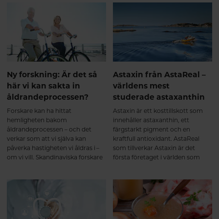
period som kroppen behöver
och friska personer som
försvara sig med smärta.
behandlas med rödljusterapi och
Rödljusterapi har effekt på
resultaten var intressanta.
kronisk smärta som orsakas av
något annat än en akut skada.
Ny forskning: Är det så
Astaxin från AstaReal –
här vi kan sakta in
världens mest
åldrandeprocessen?
studerade astaxanthin
Forskare kan ha hittat
Astaxin är ett kosttillskott som
hemligheten bakom
innehåller astaxanthin, ett
åldrandeprocessen – och det
färgstarkt pigment och en
verkar som att vi själva kan
kraftfull antioxidant. AstaReal
påverka hastigheten vi åldras i –
som tillverkar Astaxin är det
om vi vill. Skandinaviska forskare
första företaget i världen som
har återigen visat hur
kommersiellt producerar
kombinationen av de två ämnena
astaxanthin – och deras
selen och Q10 gynnar äldre
astaxanthin är även ledande
människor.
inom forskningen. Här får du veta
mer om antioxidanten
astaxanthin.