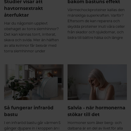
Studier visar att
bakom bastuns effekt
havtornsextrakt
Värmechockproteiner kallas den
återfuktar
mänskliga superkraften. Varför?
Eftersom de kan reparera och
Har du någonsin upplevt
skydda proteiner inuti våra celler
obehaget av torra slemhinnor?
från skador och sjukdomar, och
Det kan kännas torrt, irriterat,
bidra till bättre hälsa och längre
skava och svida. Mer än hälften
liv. Häng med så berättar vi mer!
av alla kvinnor får besvär med
torra slemhinnor under
klimakteriet, cirka två miljoner
svenskar lider av muntorrhet och
experter uppskattar att cirka fem
procent av befolkningen lider av
torra ögon. Havtornsbär rika på
omega-7 kan återfukta torra
slemhinnor och lindra besvären.
Så fungerar infraröd
Salvia - när hormonerna
bastu
stökar till det
I en infraröd bastu går värmen 5
Hormoner som åker berg- och
gånger djupare in i kroppen än i
dalbana är en del av livet för alla