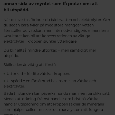
annan sida av myntet som få pratar om: att
bli
utspädd
.
När du svettas förlorar du både vatten och elektrolyter. Om
du sedan bara fyller på med stora mängder vatten
återställer du vätskan, men inte nödvändigtvis mineralerna.
Resultatet kan bli att koncentrationen av viktiga
elektrolyter i kroppen sjunker ytterligare.
Du blir alltså mindre uttorkad – men samtidigt mer
utspädd.
Skillnaden är viktig att förstå:
Uttorkad = för lite vätska i kroppen.
Utspädd = en försämrad balans mellan vätska och
elektrolyter.
Båda tillstånden kan påverka hur du mår, men på olika sätt.
Medan uttorkning främst handlar om brist på vätska
handlar utspädning om att kroppen saknar de mineraler
som hjälper celler, muskler och nervsystem att fungera