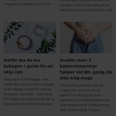
kombinerar KSM66 med Affron,
kroppen och spelar en roll i din
världens mest studerade saffran.
energiproduktion. De båda
Resultatet är ett kosttillskott med
näringsämnena minskar också
kliniskt säkerställd effekt vid
med stigande ålder. Här får du
hormonell obalans, utmattning,
veta mer om Q10 och NAD+ och
sömnproblem och sexuell olust.
hur du kan bibehålla hälsosamma
nivåer för ett hälsosamt åldrande.
Därför ska du äta
Studier visar: 3
kollagen + guide för att
bakteriestammar
välja rätt
hjälper vid IBS, gasig, lös
eller trög mage
Alla pratar om kollagen, men
varför ska man äta det? Kollagen
Tarmfloran påverkar hur din
är ett viktigt protein för flera av
mage mår, och mer än så.
kroppens vävnader – inte minst
Genom forskning har man
för huden och lederna. Här får du
identifierat tre bakteriestammar
veta varför ett tillskott kan vara
som förekommer i friska tarmar
bra och vad du ska tänka på när
men undermåligt i ”sjuka”
du väljer kollagentillskott.
tarmar. Här får du veta mer om