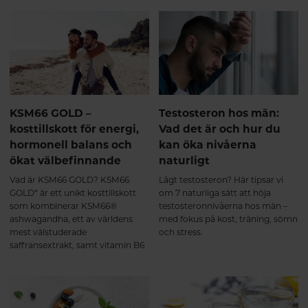
hjälpa sömnen på traven.
samband mellan låga nivåer av
D-vitamin och symptom på
depression. Här får du veta mer
om varför det är så viktigt att
tillgodose sitt behov av D-
vitamin.
KSM66 GOLD –
Testosteron hos män:
kosttillskott för energi,
Vad det är och hur du
hormonell balans och
kan öka nivåerna
ökat välbefinnande
naturligt
Vad är KSM66 GOLD? KSM66
Lågt testosteron? Här tipsar vi
GOLD* är ett unikt kosttillskott
om 7 naturliga sätt att höja
som kombinerar KSM66®
testosteronnivåerna hos män –
ashwagandha, ett av världens
med fokus på kost, träning, sömn
mest välstuderade
och stress.
saffransextrakt, samt vitamin B6
(i formen pyridoxal-5-fosfat, P-5-
P).Denna kombination är
framtagen för att stödja kropp
och sinne vid: Stress och