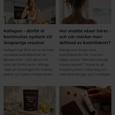
typer av kollagen kan erbjuda
multikollagen kombinerar
bredare stöd än ett enskilt
kollagen från flera naturliga källor
kollagen. För den som vill
och innehåller kollagen typ I, II
bibehålla rörlighet, styrka och en
och III. Eftersom kollagenet är
aktiv livsstil kan valet av kollagen
hydrolyserat bryts det ner till
därför spela stor roll.
mindre peptider som kroppen
Kollagen – därför är
Hur snabbt växer håret –
kan ta upp effektivt.
kontinuitet nyckeln till
och när märker man
Kombinationen av flera
långvariga resultat
skillnad av kosttillskott?
kollagenkällor ger dessutom en
bred aminosyraprofil som passar
Kollagen har blivit ett av de mest
Många som börjar med
kroppens olika
omtalade kosttillskotten de
kosttillskott för hår, hud och
bindvävsstrukturer. Många
senaste åren – och det är inte
naglar undrar ”När kommer jag
multikollagen är dessutom
svårt att förstå varför. Många
märka resultat?” Svaret är att
berikade med vitamin C, som
väljer att ta kollagen för hudens
kroppen jobbar i olika steg och
bidrar till normal kollagenbildning
spänst och lyster, medan andra
vissa förändringar syns snabbare
vilket har betydelse för broskets
uppskattar dess betydelse för
än andra. Regelbundenhet och
normala funktion. Helheten
leder, brosk, skelett och muskler.
tålamod är nyckeln.
spelar roll För att kroppen ska
Men något som ofta glöms bort i
kunna bilda kollagen behövs mer
diskussionen är att kollagen inte
än bara kollagenpeptider. Ett bra
handlar om snabba lösningar. För
resultat bygger på flera faktorer:
att verkligen uppleva skillnad är
✔ Tillräckligt med vitamin C, som
kontinuitet en av de viktigaste
bidrar till normal
faktorerna.