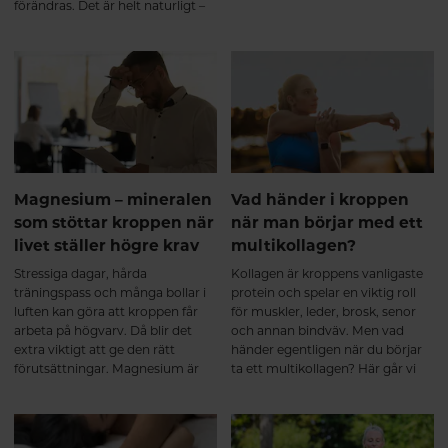
kroppen året om. Det bidrar
förändras. Det är helt naturligt –
bland annat till immunsystemets
och precis som det ska vara.
normala funktion, normal
muskelfunktion och att bibehålla
en normal benstomme.
Magnesium – mineralen
Vad händer i kroppen
som stöttar kroppen när
när man börjar med ett
livet ställer högre krav
multikollagen?
Stressiga dagar, hårda
Kollagen är kroppens vanligaste
träningspass och många bollar i
protein och spelar en viktig roll
luften kan göra att kroppen får
för muskler, leder, brosk, senor
arbeta på högvarv. Då blir det
och annan bindväv. Men vad
extra viktigt att ge den rätt
händer egentligen när du börjar
förutsättningar. Magnesium är
ta ett multikollagen? Här går vi
ett av kroppens viktigaste
igenom hur hydrolyserade
mineraler och deltar i över 300
kollagenpeptider tas upp av
enzymreaktioner – från
kroppen, vad som sker under de
muskelfunktion och
första veckorna och varför