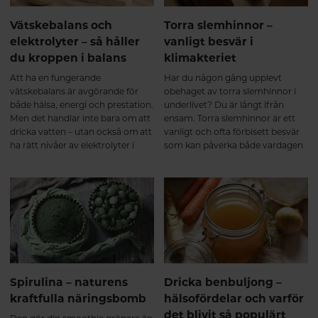
kollagenbildning. ✔ Regelbunden
rörelse och styrketräning, som
Vätskebalans och
Torra slemhinnor –
stimulerar muskler och bindväv.
elektrolyter – så håller
vanligt besvär i
✔ Tillräckligt protein i kosten. ✔
du kroppen i balans
klimakteriet
God sömn och återhämtning.
Precis som annan vävnad i
Att ha en fungerande
Har du någon gång upplevt
kroppen byggs kollagen upp
vätskebalans är avgörande för
obehaget av torra slemhinnor i
successivt. Därför ger
både hälsa, energi och prestation.
underlivet? Du är långt ifrån
regelbunden användning under
Men det handlar inte bara om att
ensam. Torra slemhinnor är ett
flera månader bäst
dricka vatten – utan också om att
vanligt och ofta förbisett besvär
förutsättningar. Sammanfattning
ha rätt nivåer av elektrolyter i
som kan påverka både vardagen
Kollagenpeptider verkar genom
kroppen.
och livskvaliteten. Besvären kan
att både tillföra byggstenar och
uppstå i olika åldrar och livsfaser,
stimulera kroppens naturliga
men är särskilt vanliga vid
kollagenomsättning. De första
hormonella förändringar – som
veckorna Kroppen tar upp
under klimakteriet eller amning.
kollagenpeptider och påbörjar
Det handlar inte bara om
uppbyggnaden av bindväv. Efter
underlivet – även ögon och mun
2–3 månader Många upplever
kan drabbas. Att förstå varför det
ökad rörlighet, mindre stelhet
händer och vad du kan göra åt
och bättre återhämtning. Efter 6
det är ett första steg mot att må
Spirulina – naturens
Dricka benbuljong –
månader Långsiktigt stöd för
bä
kraftfulla näringsbomb
hälsofördelar och varför
brosk, senor, ligament och
det blivit så populärt
muskler som en del av en aktiv