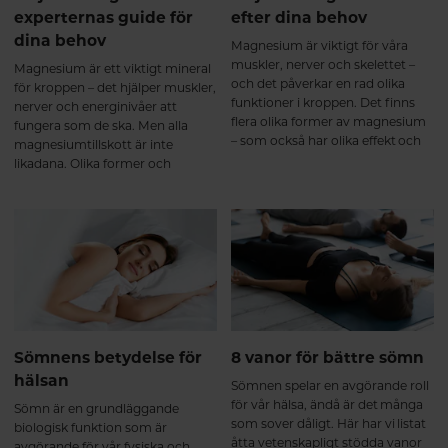
experternas guide för
efter dina behov
dina behov
Magnesium är viktigt för våra
muskler, nerver och skelettet –
Magnesium är ett viktigt mineral
och det påverkar en rad olika
för kroppen – det hjälper muskler,
funktioner i kroppen. Det finns
nerver och energinivåer att
flera olika former av magnesium
fungera som de ska. Men alla
– som också har olika effekt och
magnesiumtillskott är inte
tas upp olika bra i kroppen. Här
likadana. Olika former och
får du lära dig mer om de olika
tillsatta ingredienser gör att vissa
formerna och vi guidar dig till rätt
varianter passar bättre beroende
produkt efter dina behov.
på vad just du behöver. Här går vi
igenom fyra populära alternativ
så du lättare kan välja rätt.
Sömnens betydelse för
8 vanor för bättre sömn
hälsan
Sömnen spelar en avgörande roll
för vår hälsa, ändå är det många
Sömn är en grundläggande
som sover dåligt. Här har vi listat
biologisk funktion som är
åtta vetenskapligt stödda vanor
avgörande för vår fysiska och