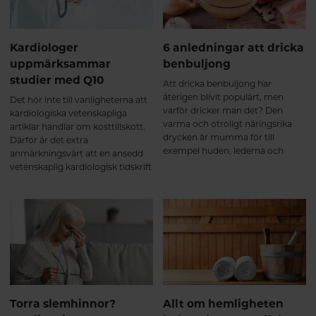
Kardiologer
6 anledningar att dricka
uppmärksammar
benbuljong
studier med Q10
Att dricka benbuljong har
återigen blivit populärt, men
Det hör inte till vanligheterna att
varför dricker man det? Den
kardiologiska vetenskapliga
varma och otroligt näringsrika
artiklar handlar om kosttillskott.
drycken är mumma för till
Därför är det extra
exempel huden, lederna och
anmärkningsvärt att en ansedd
sömnen. Här får du veta mer om
vetenskaplig kardiologisk tidskrift
dess innehåll och varför du ska
nyligen publicerade en artikel om
dricka benbuljongen.
det vitaminliknande ämnet
coenzym Q10. I flera av de
publicerade studierna som
omnämns i artikeln användes
Pharma Nords biotillgängliga
Q10-formula.
Torra slemhinnor?
Allt om hemligheten