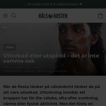
Bli medlem & få 10 % i välkomstrabatt 💚
Hälsa
Uttorkad eller utspädd – det är inte
samma sak
Hem
Inspiration
Hälsa
Uttorkad eller utspädd – det är inte samma sak
När de flesta tänker på vätskebrist tänker de på
att vara
uttorkad
. Uttorkning innebär att
kroppen har för lite vätska, ofta efter svettning,
värme eller fysisk aktivitet. Men det finns en