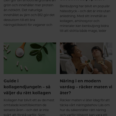
Den gör din smoothie grönare än
livsstil. Effekten är gradvis och
grön och innehåller mer protein
Benbuljong har blivit en populär
naturlig. Precis som annan
än nötkött. Det naturliga
hälsodryck – och det är inte utan
bindväv byggs kollagen upp över
innehållet av järn och B12 gör det
anledning. Med sitt innehåll av
tid, vilket gör att ett
dessutom till ett bra
kollagen, aminosyror och
multikollagen fungerar bäst som
näringstillskott för veganer och
mineraler kan benbuljong bidra
ett långsiktigt komplement till en
vegetarianer. Vi pratar om
till att stötta både mage, leder
hälsosam livsstil. Referenser:
spirulina såklart – här får du veta
och immunsystem. Här går vi
Shoulders MD, Raines RT.
mer om den fantastiska algen.
igenom vad benbuljong är, vilka
Collagen Structure and Stability.
hälsofördelar det finns och varför
Annual Review of Biochemistry.
allt fler väljer att dricka det
2009. Oesser S, et al. Orally
dagligen.
administered collagen peptides
accumulate in cartilage and
stimulate extracellular matrix
metabolism. Journal of Nutrition.
1999. Clark KL, et al. 24-Week
Guide i
Näring i en modern
Study on the Use of Collagen
kollagendjungeln – så
vardag – räcker maten vi
Hydrolysate as a Dietary
väljer du rätt kollagen
äter?
Supplement in Athletes with
Activity-Related Joint Pain.
Kollagen har blivit ett av de mest
Räcker maten vi äter idag för att
Current Medical Research and
omtalade kosttillskotten de
täcka vårt näringsbehov Läs om
Opinion. 2008. Bello AE, Oesser S.
senaste åren – och det är inte
hur du säkerställer rätt näring
Collagen hydrolysate for the
svårt att förstå varför. Som
och varför tillskott kan vara ett