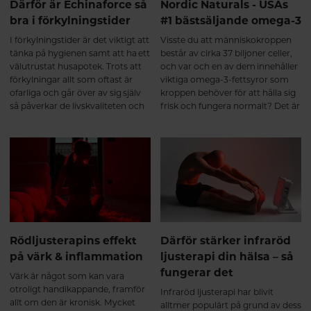
Därför är Echinaforce så
Nordic Naturals - USAs
bra i förkylningstider
#1 bästsäljande omega-3
I förkylningstider är det viktigt att
Visste du att människokroppen
tänka på hygienen samt att ha ett
består av cirka 37 biljoner celler,
välutrustat husapotek. Trots att
och var och en av dem innehåller
förkylningar allt som oftast är
viktiga omega-3-fettsyror som
ofarliga och går över av sig själv
kroppen behöver för att hålla sig
så påverkar de livskvaliteten och
frisk och fungera normalt? Det är
orsakar stor sjukfrånvaro. I
sant. Häng med så får du läsa
genomsnitt tar det 7-10 dagar att
mer om USAs bästsäljande
bli frisk, med Echinaforce kan du
omega-3-varumärke.
både minska risken att drabbas
och lindra symptomen om
oturen är framme.
Rödljusterapins effekt
Därför stärker infraröd
på värk & inflammation
ljusterapi din hälsa – så
fungerar det
Värk är något som kan vara
otroligt handikappande, framför
Infraröd ljusterapi har blivit
allt om den är kronisk. Mycket
alltmer populärt på grund av dess