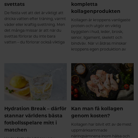
svettats
kompletta
utan även kan fungera som
signalmolekyler som stimulerar
kollagenprodukten
De flesta vet att det är viktigt att
kroppens egen
dricka vatten efter träning, varmt
Kollagen är kroppens vanligaste
kollagenomsättning i bindväven².
väder eller kraftig svettning. Men
protein och utgör en viktig
Ett multikollagen innehåller
det många missar är att när du
byggsten i hud, leder, brosk,
kollagenpeptider från flera
svettas förlorar du inte bara
senor, ligament, skelett och
naturliga källor och
vatten – du förlorar också viktiga
bindväv. När vi åldras minskar
kollagentyper. När peptiderna
mineraler, så kallade elektrolyter.
kroppens egen produktion av
tagits upp används de där
kollagen, vilket gör att många
kroppen har behov av dem – till
väljer att komplettera kosten
exempel i brosk, senor, ligament
med kollagentillskott. Alla
och annan bindväv. De första
kollagenprodukter är dock inte
veckorna – kroppen börjar bygga
lika kompletta.
upp Under de första veckorna
sker förändringarna framför allt
på cellnivå. Kollagenpeptiderna
används som byggmaterial
samtidigt som kroppens bindväv
Hydration Break – därför
Kan man få kollagen
kontinuerligt förnyas. Kroppen
omsätter ständigt kollagen, och
stannar världens bästa
genom kosten?
tillskottet bidrar med aminosyror
fotbollsspelare mitt i
Kollagen har blivit ett av de mest
som glycin, prolin och
matchen
uppmärksammade
hydroxyprolin – viktiga
näringsämnena inom hälsa och