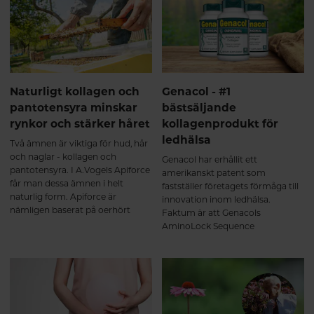
mage och tarm.
Naturligt kollagen och
Genacol - #1
pantotensyra minskar
bästsäljande
rynkor och stärker håret
kollagenprodukt för
ledhälsa
Två ämnen är viktiga för hud, hår
och naglar - kollagen och
Genacol har erhållit ett
pantotensyra. I A.Vogels Apiforce
amerikanskt patent som
får man dessa ämnen i helt
fastställer företagets förmåga till
naturlig form. Apiforce är
innovation inom ledhälsa.
nämligen baserat på oerhört
Faktum är att Genacols
näringsrik bidrottninggelé från
AminoLock Sequence
strikt kontrollerade ekologiska
Technology har erkänts som unik
biodlingar.
och skiljer sig från andra
hydrolyserade
kollagenproduktionsmetoder på
marknaden. Häng med så
berättar vi mer!