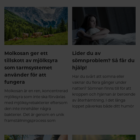
vad dessa mjölksyrabakterier kan
göra för din tarm.
Molkosan ger ett
Lider du av
tillskott av mjölksyra
sömnproblem? Så får du
som tarmsystemet
hjälp!
använder för att
Har du svårt att somna eller
fungera
vaknar du flera gånger under
natten? Sömnen finns till för att
Molkosan är en ren, koncentrerad
kroppen och hjärnan är beroende
mjölksyra som inte ska förväxlas
av återhämtning. I det långa
med mjölksyrebakterier eftersom
loppet påverkas både ditt humör
den inte innehåller några
och allmänna mående av
bakterier. Det är genom en unik
sömnbesvär.
framställningsprocess som
Molkosan blir till mjölksyra av
samma typ som naturligt
förekommer i en välfungerande