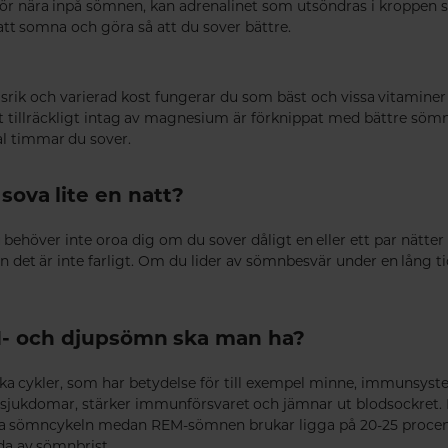
för nära inpå sömnen, kan adrenalinet som utsöndras i kroppen 
g att somna och göra så att du sover bättre.
gsrik och varierad kost fungerar du som bäst och vissa vitaminer
t tillräckligt intag av magnesium är förknippat med bättre sö
tal timmar du sover.
 sova lite en natt?
Du behöver inte oroa dig om du sover dåligt en eller ett par nätter 
en det är inte farligt. Om du lider av sömnbesvär under en lång 
- och djupsömn ska man ha?
ka cykler, som har betydelse för till exempel minne, immunsys
sjukdomar, stärker immunförsvaret och jämnar ut blodsockret
hela sömncykeln medan REM-sömnen brukar ligga på 20-25 proce
ada av sömnbrist.