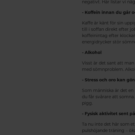
negativt. Här listar vi n
- Koffein innan du går o
Kaffe är känt för sin upp
till i soffan direkt efter
koffeinintag efter klocka
energidrycker stör söm
- Alkohol
Visst är det sant att man
med sömnproblem. Alkoh
- Stress och oro kan gö
Som människa är det en de
du får svårare att somna
pigg.
- Fysisk aktivitet sent p
Ta nu inte det här som ett
pulshöjande träning – ök