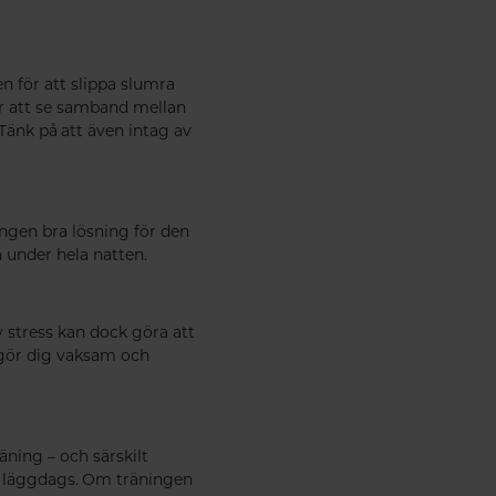
n för att slippa slumra
 går att se samband mellan
Tänk på att även intag av
ingen bra lösning för den
under hela natten.
v stress kan dock göra att
m gör dig vaksam och
äning – och särskilt
re läggdags. Om träningen