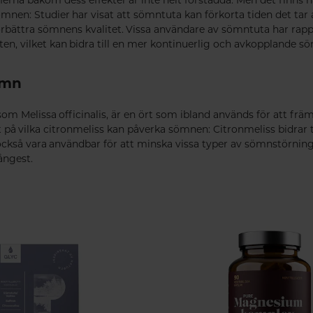
nen: Studier har visat att sömntuta kan förkorta tiden det tar
rbättra sömnens kvalitet. Vissa användare av sömntuta har rapp
n, vilket kan bidra till en mer kontinuerlig och avkopplande s
ömn
om Melissa officinalis, är en ört som ibland används för att frä
t på vilka citronmeliss kan påverka sömnen: Citronmeliss bidrar 
ckså vara användbar för att minska vissa typer av sömnstörninga
 ångest.