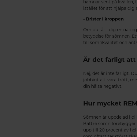
hamnar sent på kvällen, 
istället för att hjälpa di
- Brister i kroppen
Om du får i dig en närin
betydelse för sömnen. Et
till sömnkvalitet och an
Är det farligt att
Nej, det är inte farligt. 
jobbigt att vara trött, m
din hälsa negativt.
Hur mycket REM
Sömnen är uppdelad i oli
Bättre sömn förebygger 
upp till 20 procent av 
som oftast tar störst sk