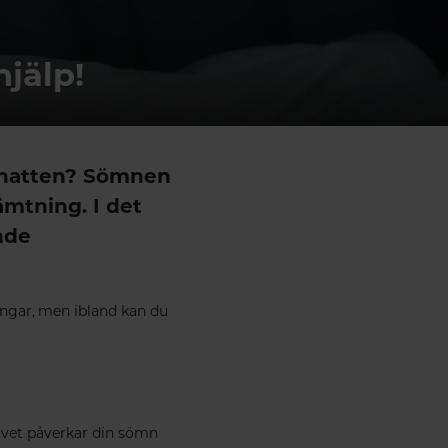
jälp!
r natten? Sömnen
ämtning. I det
nde
ingar, men ibland kan du
u vet påverkar din sömn