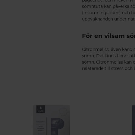
sömntuta kan påverka söm
(insomningstiden) och fö
uppvaknanden under natte
För en vilsam s
Citronmeliss, även känd s
sömn. Det finns flera sät
sömn. Citronmeliss kan o
relaterade till stress och