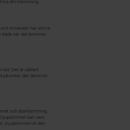
störa din insomning
 och mineraler har större
mn både när det kommer
i rad. Det är såklart
tid påverkar det däremot
temet och återhämtning.
. Djupsömnen kan vara
nt. Djupsömnen är den