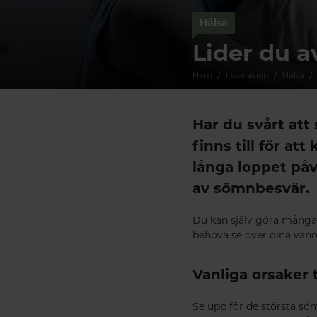
Hälsa
Lider du a
Hem
Inspiration
Hälsa
Har du svårt at
finns till för a
långa loppet på
av sömnbesvär.
Du kan själv göra många 
behöva se över dina vanor
Vanliga orsaker t
Se upp för de största sö