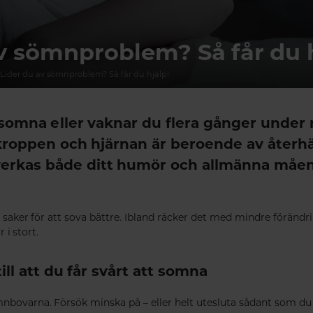
v sömnproblem? Så får du h
Lider du av sömnproblem? Så får du hjälp!
t somna eller vaknar du flera gånger unde
tt kroppen och hjärnan är beroende av återh
verkas både ditt humör och allmänna måe
saker för att sova bättre. Ibland räcker det med mindre förändr
 i stort.
ill att du får svårt att somna
mnbovarna. Försök minska på – eller helt utesluta sådant som d