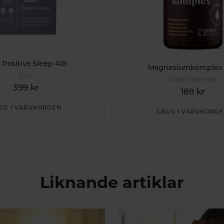
 Positive Sleep 40t
Magnesiumkomplex
Glyc
Great Essentials
399 kr
189 kr
GG I VARUKORGEN
LÄGG I VARUKORG
Liknande artiklar