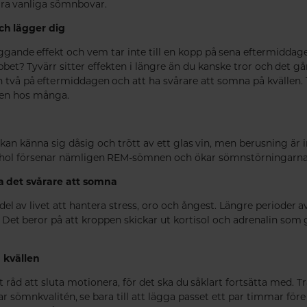
ågra vanliga sömnbovar.
ch lägger dig
iggande effekt och vem tar inte till en kopp på sena eftermiddage
 jobbet? Tyvärr sitter effekten i längre än du kanske tror och det
n två på eftermiddagen och att ha svårare att somna på kvällen. 
nen hos många.
 kan känna sig dåsig och trött av ett glas vin, men berusning är 
ol försenar nämligen REM-sömnen och ökar sömnstörningarna 
ra det svårare att somna
l av livet att hantera stress, oro och ångest. Längre perioder a
. Det beror på att kroppen skickar ut kortisol och adrenalin so
å kvällen
 råd att sluta motionera, för det ska du såklart fortsätta med. Tr
ar sömnkvalitén, se bara till att lägga passet ett par timmar fö