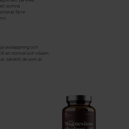
 att somna
orterat färre
ömn.
mja avslappning och
till en normal och vilsam
r, särskilt de som är