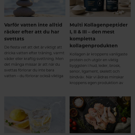
tunntarmen. Efter upptaget
transporteras kollagenpeptiderna
via blodet till olika vävnader i
kroppen. Forskning visar att vissa
Varför vatten inte alltid
Multi Kollagenpeptider
av dessa bioaktiva peptider inte
räcker efter att du har
I, II & III – den mest
bara fungerar som byggstenar,
svettats
kompletta
utan även kan fungera som
signalmolekyler som stimulerar
kollagenprodukten
De flesta vet att det är viktigt att
kroppens egen
dricka vatten efter träning, varmt
Kollagen är kroppens vanligaste
kollagenomsättning i bindväven².
väder eller kraftig svettning. Men
protein och utgör en viktig
Ett multikollagen innehåller
det många missar är att när du
byggsten i hud, leder, brosk,
kollagenpeptider från flera
svettas förlorar du inte bara
senor, ligament, skelett och
naturliga källor och
vatten – du förlorar också viktiga
bindväv. När vi åldras minskar
kollagentyper. När peptiderna
mineraler, så kallade elektrolyter.
kroppens egen produktion av
tagits upp används de där
kollagen, vilket gör att många
kroppen har behov av dem – till
väljer att komplettera kosten
exempel i brosk, senor, ligament
med kollagentillskott. Alla
och annan bindväv. De första
kollagenprodukter är dock inte
veckorna – kroppen börjar bygga
lika kompletta.
upp Under de första veckorna
sker förändringarna framför allt
på cellnivå. Kollagenpeptiderna
används som byggmaterial