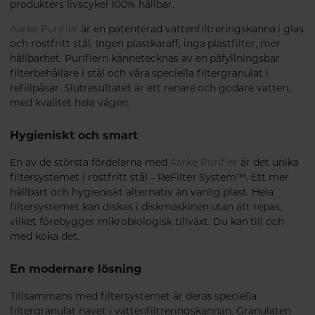
produkters livscykel 100% hållbar.
Aarke Purifier
är en patenterad vattenfiltreringskanna i glas
och rostfritt stål. Ingen plastkaraff, inga plastfilter, mer
hållbarhet. Purifiern kännetecknas av en påfyllningsbar
filterbehållare i stål och våra speciella filtergranulat i
refillpåsar. Slutresultatet är ett renare och godare vatten,
med kvalitet hela vägen.
Hygieniskt och smart
En av de största fördelarna med
Aarke Purifier
är det unika
filtersystemet i rostfritt stål – ReFilter System™. Ett mer
hållbart och hygieniskt alternativ än vanlig plast. Hela
filtersystemet kan diskas i diskmaskinen utan att repas,
vilket förebygger mikrobiologisk tillväxt. Du kan till och
med koka det.
En modernare lösning
Tillsammans med filtersystemet är deras speciella
filtergranulat navet i vattenfiltreringskannan. Granulaten