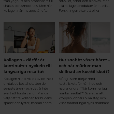
rörlig ✔ stabilare i lederna ✔
från yoghurt och proteinbars till
muskler, senor och bindväv. Men
bättre rustad för både träning
shakes och smoothies. Men när
alla kollagenprodukter är inte lika.
och vardagens belastning Det
kollagen nämns uppstår ofta
Forskningen visar att olika
handlar inte om en snabb effekt,
samma fråga: "Är inte kollagen
kollagentyper har olika funktioner
utan om att ge kroppen rätt
bara ett annat ord för protein?"
i kroppen, vilket gör att en
byggstenar över tid. Varför välja
produkt som kombinerar flera
ett multikollagen? Ett
typer av kollagen kan erbjuda
multikollagen kombinerar
bredare stöd än ett enskilt
kollagen från flera naturliga källor
kollagen. För den som vill
och innehåller kollagen typ I, II
bibehålla rörlighet, styrka och en
och III. Eftersom kollagenet är
aktiv livsstil kan valet av kollagen
hydrolyserat bryts det ner till
därför spela stor roll.
mindre peptider som kroppen
Kollagen – därför är
Hur snabbt växer håret –
kan ta upp effektivt.
kontinuitet nyckeln till
och när märker man
Kombinationen av flera
långvariga resultat
skillnad av kosttillskott?
kollagenkällor ger dessutom en
bred aminosyraprofil som passar
Kollagen har blivit ett av de mest
Många som börjar med
kroppens olika
omtalade kosttillskotten de
kosttillskott för hår, hud och
bindvävsstrukturer. Många
senaste åren – och det är inte
naglar undrar ”När kommer jag
multikollagen är dessutom
svårt att förstå varför. Många
märka resultat?” Svaret är att
berikade med vitamin C, som
väljer att ta kollagen för hudens
kroppen jobbar i olika steg och
bidrar till normal kollagenbildning
spänst och lyster, medan andra
vissa förändringar syns snabbare
vilket har betydelse för broskets
uppskattar dess betydelse för
än andra. Regelbundenhet och
normala funktion. Helheten
leder, brosk, skelett och muskler.
tålamod är nyckeln.