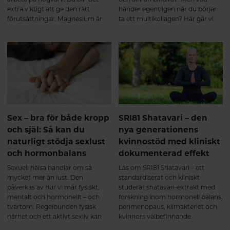
extra viktigt att ge den rätt
händer egentligen när du börjar
förutsättningar. Magnesium är
ta ett multikollagen? Här går vi
ett av kroppens viktigaste
igenom hur hydrolyserade
mineraler och deltar i över 300
kollagenpeptider tas upp av
enzymreaktioner – från
kroppen, vad som sker under de
muskelfunktion och
första veckorna och varför
energiomsättning till nervsystem
regelbundet intag över tid kan ge
och hjärta.
de bästa förutsättningarna för en
aktiv och rörlig kropp. Från de
första veckorna till långsiktigt
stöd för muskler och leder
Intresset för kollagentillskott
Sex – bra för både kropp
SRI81 Shatavari – den
fortsätter att öka – inte bara för
och själ: Så kan du
nya generationens
hudens skull, utan också för
naturligt stödja sexlust
kvinnostöd med kliniskt
muskler, leder, senor och annan
och hormonbalans
dokumenterad effekt
bindväv. Men vad händer
egentligen i kroppen när man
Sexuell hälsa handlar om så
Läs om SRI81 Shatavari – ett
börjar ta ett multikollagen med
mycket mer än lust. Den
standardiserat och kliniskt
kollagen typ I, II och III? Här går
påverkas av hur vi mår fysiskt,
studerat shatavari-extrakt med
vi igenom vad forskningen visar –
mentalt och hormonellt – och
forskning inom hormonell balans,
från de första veckorna till de
tvärtom. Regelbunden fysisk
perimenopaus, klimakteriet och
långsiktiga förändringarna.
närhet och ett aktivt sexliv kan
kvinnors välbefinnande
Kollagen är kroppens vanligaste
bidra till ökat välbefinnande,