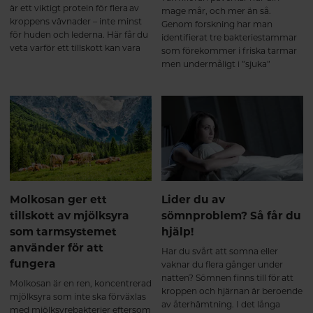
är ett viktigt protein för flera av
mage mår, och mer än så.
kroppens vävnader – inte minst
Genom forskning har man
för huden och lederna. Här får du
identifierat tre bakteriestammar
veta varför ett tillskott kan vara
som förekommer i friska tarmar
bra och vad du ska tänka på när
men undermåligt i ”sjuka”
du väljer kollagentillskott.
tarmar. Här får du veta mer om
vad dessa mjölksyrabakterier kan
göra för din tarm.
Molkosan ger ett
Lider du av
tillskott av mjölksyra
sömnproblem? Så får du
som tarmsystemet
hjälp!
använder för att
Har du svårt att somna eller
fungera
vaknar du flera gånger under
natten? Sömnen finns till för att
Molkosan är en ren, koncentrerad
kroppen och hjärnan är beroende
mjölksyra som inte ska förväxlas
av återhämtning. I det långa
med mjölksyrebakterier eftersom