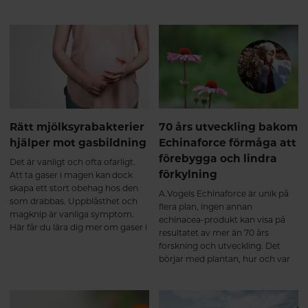
strikt kontrollerade ekologiska
Technology har erkänts som unik
biodlingar.
och skiljer sig från andra
hydrolyserade
kollagenproduktionsmetoder på
marknaden. Häng med så
berättar vi mer!
Rätt mjölksyrabakterier
70 års utveckling bakom
hjälper mot gasbildning
Echinaforce förmåga att
förebygga och lindra
Det är vanligt och ofta ofarligt.
förkylning
Att ta gaser i magen kan dock
skapa ett stort obehag hos den
A.Vogels Echinaforce är unik på
som drabbas. Uppblåsthet och
flera plan, ingen annan
magknip är vanliga symptom.
echinacea-produkt kan visa på
Här får du lära dig mer om gaser i
resultatet av mer än 70 års
magen och hur rätt
forskning och utveckling. Det
mjölksyrabakterier kan hjälpa.
börjar med plantan, hur och var
den odlas – och till sist den unika
extraktionsmetoden. Allt
samverkar och har givit