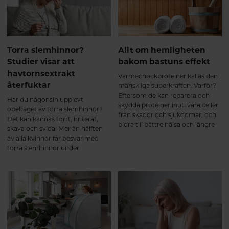
Pharma Nords biotillgängliga
Q10-formula.
Torra slemhinnor?
Allt om hemligheten
Studier visar att
bakom bastuns effekt
havtornsextrakt
Värmechockproteiner kallas den
återfuktar
mänskliga superkraften. Varför?
Eftersom de kan reparera och
Har du någonsin upplevt
skydda proteiner inuti våra celler
obehaget av torra slemhinnor?
från skador och sjukdomar, och
Det kan kännas torrt, irriterat,
bidra till bättre hälsa och längre
skava och svida. Mer än hälften
liv. Häng med så berättar vi mer!
av alla kvinnor får besvär med
torra slemhinnor under
klimakteriet, cirka två miljoner
svenskar lider av muntorrhet och
experter uppskattar att cirka fem
procent av befolkningen lider av
torra ögon. Havtornsbär rika på
omega-7 kan återfukta torra
slemhinnor och lindra besvären.