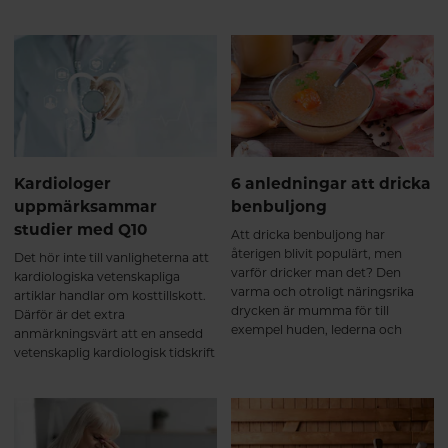
har återigen visat hur
kommersiellt producerar
kombinationen av de två ämnena
astaxanthin – och deras
selen och Q10 gynnar äldre
astaxanthin är även ledande
människor.
inom forskningen. Här får du veta
mer om antioxidanten
astaxanthin.
Kardiologer
6 anledningar att dricka
uppmärksammar
benbuljong
studier med Q10
Att dricka benbuljong har
återigen blivit populärt, men
Det hör inte till vanligheterna att
varför dricker man det? Den
kardiologiska vetenskapliga
varma och otroligt näringsrika
artiklar handlar om kosttillskott.
drycken är mumma för till
Därför är det extra
exempel huden, lederna och
anmärkningsvärt att en ansedd
sömnen. Här får du veta mer om
vetenskaplig kardiologisk tidskrift
dess innehåll och varför du ska
nyligen publicerade en artikel om
dricka benbuljongen.
det vitaminliknande ämnet
coenzym Q10. I flera av de
publicerade studierna som
omnämns i artikeln användes