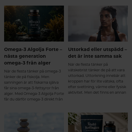
protein och fungerar som ett
minskad stress och stärkt närhet i
viktigt byggmaterial i bland annat
relationer. Samtidigt finns det
muskler, leder, brosk, senor och
mycket du själv kan göra för att
ligament. Redan från omkring
skapa goda förutsättningar för en
25-årsåldern börjar kroppens
naturlig sexlust.
egen kollagenproduktion minska,
samtidigt som nedbrytningen
gradvis ökar. Ålder, fysisk
belastning, stillasittande, stress
Omega-3 Algolja Forte –
Uttorkad eller utspädd –
och andra livsstilsfaktorer kan
nästa generation
det är inte samma sak
också påverka kroppens
omega-3 från alger
kollagenbalans¹. Resultatet blir
När de flesta tänker på
att bindväven successivt förlorar
vätskebrist tänker de på att vara
När de flesta tänker på omega-3
en del av sin styrka och elasticitet,
uttorkad. Uttorkning innebär att
tänker de på fiskolja. Men
vilket kan bidra till att kroppen
kroppen har för lite vätska, ofta
sanningen är att fiskarna själva
känns stelare och
efter svettning, värme eller fysisk
får sina omega-3-fettsyror från
återhämtningen tar längre tid.
aktivitet. Men det finns en annan
alger. Med Omega-3 Algolja Forte
Vad händer när du tar ett
sida av myntet som få pratar om:
får du därför omega-3 direkt från
multikollagen? De flesta
att bli utspädd.
den ursprungliga källan – i en
multikollagen innehåller
ovanligt hög koncentration och
hydrolyserade kollagenpeptider.
dessutom i den eftertraktade
Det innebär att kollagenet redan
triglyceridformen.
brutits ner till mindre peptider
som tas upp effektivt i