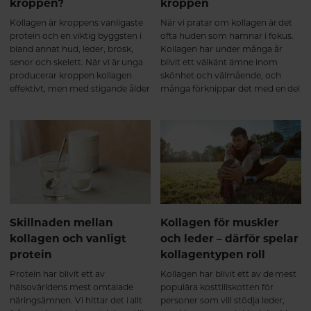
kroppen?
kroppen
stel efter vila ✔ bättre återhämtad
efter fysisk aktivitet Hos personer
Kollagen är kroppens vanligaste
När vi pratar om kollagen är det
som tränar har forskning även
protein och en viktig byggsten i
ofta huden som hamnar i fokus.
visat att kollagenpeptider, i
bland annat hud, leder, brosk,
Kollagen har under många år
kombination med styrketräning,
senor och skelett. När vi är unga
blivit ett välkänt ämne inom
kan stödja muskelmassa och
producerar kroppen kollagen
skönhet och välmående, och
styrkeutveckling. Detta tros
effektivt, men med stigande ålder
många förknippar det med en del
framför allt bero på att kollagen
börjar den naturliga
av kroppens naturliga struktur.
bidrar med viktiga aminosyror till
produktionen gradvis minska.
Men kollagen är faktiskt så
bindväven som omger och
För många blir förändringarna
mycket mer än så.
stödjer musklerna⁵. Efter 6
mer märkbara efter 40 års ålder,
månader – långsiktigt stöd för
då kroppens förmåga att bilda
muskler och leder Kollagen
nytt kollagen inte längre håller
omsätts långsamt i kroppen,
samma takt som tidigare.
vilket gör att kontinuitet är viktig.
Vid regelbundet intag under flera
månader visar forskning att
Skillnaden mellan
Kollagen för muskler
kollagen kan bidra till en fortsatt
kollagen och vanligt
och leder – därför spelar
positiv utveckling av broskets
protein
kollagentypen roll
och bindvävens kvalitet samt ge
ett långsiktigt stöd för
Protein har blivit ett av
Kollagen har blivit ett av de mest
ledfunktionen⁶. Många upplever
hälsovärldens mest omtalade
populära kosttillskotten för
då att kroppen känns: ✔ mer
näringsämnen. Vi hittar det i allt
personer som vill stödja leder,