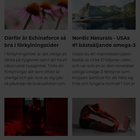
Echinaforce status som
läkemedel vid förkylning.
Därför är Echinaforce så
Nordic Naturals - USAs
bra i förkylningstider
#1 bästsäljande omega-3
I förkylningstider är det viktigt att
Visste du att människokroppen
tänka på hygienen samt att ha ett
består av cirka 37 biljoner celler,
välutrustat husapotek. Trots att
och var och en av dem innehåller
förkylningar allt som oftast är
viktiga omega-3-fettsyror som
ofarliga och går över av sig själv
kroppen behöver för att hålla sig
så påverkar de livskvaliteten och
frisk och fungera normalt? Det är
orsakar stor sjukfrånvaro. I
sant. Häng med så får du läsa
genomsnitt tar det 7-10 dagar att
mer om USAs bästsäljande
bli frisk, med Echinaforce kan du
omega-3-varumärke.
både minska risken att drabbas
och lindra symptomen om
oturen är framme.