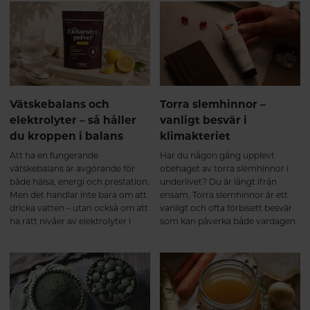
spelar roll För att kroppen ska
Men något som ofta glöms bort i
kunna bilda kollagen behövs mer
diskussionen är att kollagen inte
än bara kollagenpeptider. Ett bra
handlar om snabba lösningar. För
resultat bygger på flera faktorer:
att verkligen uppleva skillnad är
✔ Tillräckligt med vitamin C, som
kontinuitet en av de viktigaste
bidrar till normal
faktorerna.
kollagenbildning. ✔ Regelbunden
rörelse och styrketräning, som
Vätskebalans och
Torra slemhinnor –
stimulerar muskler och bindväv.
elektrolyter – så håller
vanligt besvär i
✔ Tillräckligt protein i kosten. ✔
du kroppen i balans
klimakteriet
God sömn och återhämtning.
Precis som annan vävnad i
Att ha en fungerande
Har du någon gång upplevt
kroppen byggs kollagen upp
vätskebalans är avgörande för
obehaget av torra slemhinnor i
successivt. Därför ger
både hälsa, energi och prestation.
underlivet? Du är långt ifrån
regelbunden användning under
Men det handlar inte bara om att
ensam. Torra slemhinnor är ett
flera månader bäst
dricka vatten – utan också om att
vanligt och ofta förbisett besvär
förutsättningar. Sammanfattning
ha rätt nivåer av elektrolyter i
som kan påverka både vardagen
Kollagenpeptider verkar genom
kroppen.
och livskvaliteten. Besvären kan
att både tillföra byggstenar och
uppstå i olika åldrar och livsfaser,
stimulera kroppens naturliga
men är särskilt vanliga vid
kollagenomsättning. De första
hormonella förändringar – som
veckorna Kroppen tar upp
under klimakteriet eller amning.
kollagenpeptider och påbörjar
Det handlar inte bara om
uppbyggnaden av bindväv. Efter