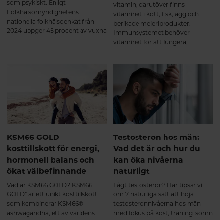
som psykiskt. Enligt
vitamin, därutöver finns
Folkhälsomyndighetens
vitaminet i kött, fisk, ägg och
nationella folkhälsoenkät från
berikade mejeriprodukter.
2024 uppger 45 procent av vuxna
Immunsystemet behöver
svenskar att de har sömnbesvär.
vitaminet för att fungera,
Här tipsar vi om naturliga sätt att
dessutom har man sett ett
hjälpa sömnen på traven.
samband mellan låga nivåer av
D-vitamin och symptom på
depression. Här får du veta mer
om varför det är så viktigt att
tillgodose sitt behov av D-
vitamin.
KSM66 GOLD –
Testosteron hos män:
kosttillskott för energi,
Vad det är och hur du
hormonell balans och
kan öka nivåerna
ökat välbefinnande
naturligt
Vad är KSM66 GOLD? KSM66
Lågt testosteron? Här tipsar vi
GOLD* är ett unikt kosttillskott
om 7 naturliga sätt att höja
som kombinerar KSM66®
testosteronnivåerna hos män –
ashwagandha, ett av världens
med fokus på kost, träning, sömn