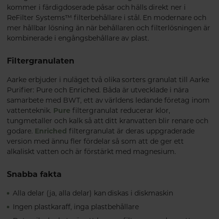
kommer i färdigdoserade påsar och hälls direkt ner i
ReFilter Systems™ filterbehållare i stål. En modernare och
mer hållbar lösning än när behållaren och filterlösningen är
kombinerade i engångsbehållare av plast.
Filtergranulaten
Aarke erbjuder i nuläget två olika sorters granulat till Aarke
Purifier: Pure och Enriched. Båda är utvecklade i nära
samarbete med BWT, ett av världens ledande företag inom
vattenteknik.
Pure
filtergranulat reducerar klor,
tungmetaller och kalk så att ditt kranvatten blir renare och
godare.
Enriched
filtergranulat är deras uppgraderade
version med ännu fler fördelar så som att de ger ett
alkaliskt vatten och är förstärkt med magnesium.
Snabba fakta
Alla delar (ja, alla delar) kan diskas i diskmaskin
Ingen plastkaraff, inga plastbehållare