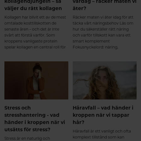
kollagendjungeln – så
vardag – räcker maten vi
Hydrolysate as a Dietary
väljer du rätt kollagen
äter?
Supplement in Athletes with
Activity-Related Joint Pain.
Kollagen har blivit ett av de mest
Räcker maten vi äter idag för att
Current Medical Research and
omtalade kosttillskotten de
täcka vårt näringsbehov Läs om
Opinion. 2008. Bello AE, Oesser S.
senaste åren – och det är inte
hur du säkerställer rätt näring
Collagen hydrolysate for the
svårt att förstå varför. Som
och varför tillskott kan vara ett
treatment of osteoarthritis and
kroppens vanligaste protein
smart komplement
other joint disorders: a review of
spelar kollagen en central roll för
Fokusnyckelord: näring,
the literature. Current Medical
hud, hår, naglar, leder och
näringsbehov, kosttillskott,
Research and Opinion. 2006.
bindväv. Men vad betyder
multivitamin kvinna, vitaminer
Zdzieblik D, et al. Collagen
egentligen begrepp som
och mineraler, kvinnors hälsa
peptide supplementation in
kollagenpeptider, hydrolyserat
combination with resistance
kollagen och dalton? Och spelar
training improves body
kollagentyp verkligen någon roll?
composition and muscle
Här hjälper vi dig att reda ut vad
strength in elderly men. British
som verkligen spelar roll.
Journal of Nutrition. 2015.
Jendricke P, et al. Specific
Stress och
Håravfall – vad händer i
Collagen Peptides in
stresshantering - vad
kroppen när vi tappar
Combination with Resistance
Training Improve Body
händer i kroppen när vi
hår?
Composition and Muscle
utsätts för stress?
Håravfall är ett vanligt och ofta
Strength. Nutrients. 2019.
komplext tillstånd som kan
Stress är en naturlig och