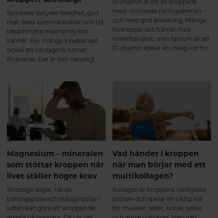
D-vitamin är ett av kroppens
mest omtalade näringsämnen –
Semester betyder ledighet, god
och med god anledning. Många
mat, sena sommarkvällar och tid
förknippar det främst med
tillsammans med familj och
vinterhalvåret, men faktum är att
vänner. För många innebär det
D-vitamin spelar en viktig roll för
också att vardagens rutiner
kroppen året om. Det bidrar
förändras. Det är helt naturligt –
bland annat till immunsystemets
och precis som det ska vara.
normala funktion, normal
muskelfunktion och att bibehålla
en normal benstomme.
Magnesium – mineralen
Vad händer i kroppen
som stöttar kroppen när
när man börjar med ett
livet ställer högre krav
multikollagen?
Stressiga dagar, hårda
Kollagen är kroppens vanligaste
träningspass och många bollar i
protein och spelar en viktig roll
luften kan göra att kroppen får
för muskler, leder, brosk, senor
arbeta på högvarv. Då blir det
och annan bindväv. Men vad