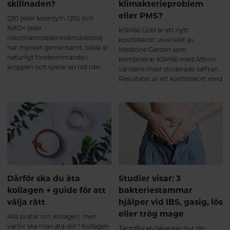
skillnaden?
klimakterieproblem
emotionell balans, positiv
sinnesstämning samt förbättrad
eller PMS?
Q10 (eller koenzym Q10) och
sexlust (libido). B6 (P-5-P) bidrar
NAD+ (eller
KSM66 Gold är ett nytt
till att reglera hormonaktiveten
nikotinamidadenindinukleotid)
kosttillskott utvecklat av
samt nervsystemets normala
har mycket gemensamt, båda är
Medicine Garden som
funktion.
naturligt förekommande i
kombinerar KSM66 med Affron,
kroppen och spelar en roll i din
världens mest studerade saffran.
energiproduktion. De båda
Resultatet är ett kosttillskott med
näringsämnena minskar också
kliniskt säkerställd effekt vid
med stigande ålder. Här får du
hormonell obalans, utmattning,
veta mer om Q10 och NAD+ och
sömnproblem och sexuell olust.
hur du kan bibehålla hälsosamma
nivåer för ett hälsosamt åldrande.
Därför ska du äta
Studier visar: 3
kollagen + guide för att
bakteriestammar
välja rätt
hjälper vid IBS, gasig, lös
eller trög mage
Alla pratar om kollagen, men
varför ska man äta det? Kollagen
Tarmfloran påverkar hur din