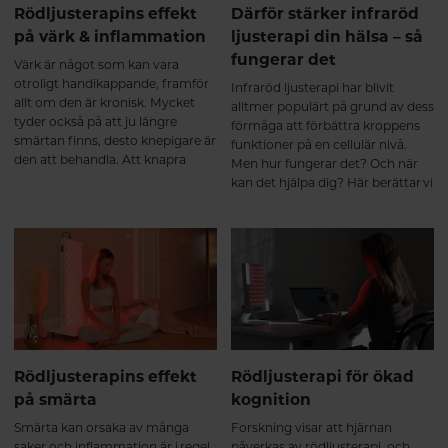
Rödljusterapins effekt
Därför stärker infraröd
på värk & inflammation
ljusterapi din hälsa – så
fungerar det
Värk är något som kan vara
otroligt handikappande, framför
Infraröd ljusterapi har blivit
allt om den är kronisk. Mycket
alltmer populärt på grund av dess
tyder också på att ju längre
förmåga att förbättra kroppens
smärtan finns, desto knepigare är
funktioner på en cellulär nivå.
den att behandla. Att knapra
Men hur fungerar det? Och när
smärtstillande under långa
kan det hjälpa dig? Här berättar vi
perioder är sällan heller en
vilka funktioner i kroppen som
lösning då läkemedlen kan sänka
påverkas av ljusterapin och hur
smärttröskeln och göra det ännu
du kan ha nytta av det.
svårare att häva smärtan. Nya
rön tyder på att ljusterapi kan
vara ett biverkningsfritt alternativ
eller komplement till andra
smärtlindrande behandlingar.
Rödljusterapins effekt
Rödljusterapi för ökad
på smärta
kognition
Smärta kan orsaka av många
Forskning visar att hjärnan
saker och inflammation är i regel
påverkas av rödljusterapi, och