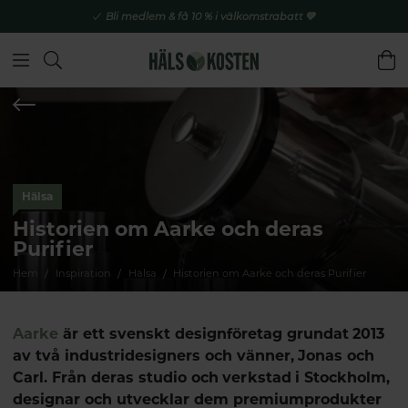
Bli medlem & få 10 % i välkomstrabatt 💚
Hälsa
Historien om Aarke och deras
Purifier
Hem
Inspiration
Hälsa
Historien om Aarke och deras Purifier
Aarke
är ett svenskt designföretag grundat 2013
av två industridesigners och vänner, Jonas och
Carl. Från deras studio och verkstad i Stockholm,
designar och utvecklar dem premiumprodukter