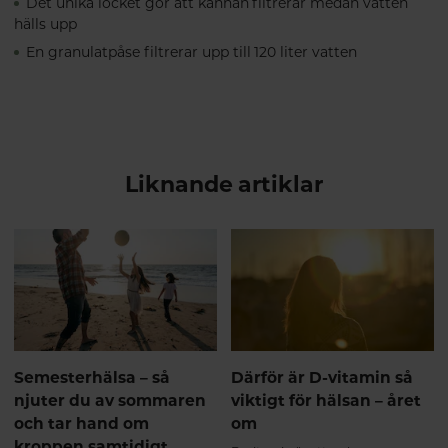
Det unika locket gör att kannan filtrerar medan vatten
hälls upp
En granulatpåse filtrerar upp till 120 liter vatten
Liknande artiklar
Semesterhälsa – så
Därför är D-vitamin så
njuter du av sommaren
viktigt för hälsan – året
och tar hand om
om
kroppen samtidigt