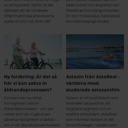
en komponent. Därför är det
både humör och kognition kan
självklart att de minskade
förbättras hos många individer.
inflammatoriska processerna
En stor metaanalys, baserad på
spelar en stor roll. Även det
sex vetenskapliga studier,
påskyndade läkandet gör skillnad
undersökte just hjärnans
då det faktiskt är en kortare
kognitiva funktioner hos unga
period som kroppen behöver
och friska personer som
försvara sig med smärta.
behandlas med rödljusterapi och
Rödljusterapi har effekt på
resultaten var intressanta.
kronisk smärta som orsakas av
något annat än en akut skada.
Ny forskning: Är det så
Astaxin från AstaReal –
här vi kan sakta in
världens mest
åldrandeprocessen?
studerade astaxanthin
Forskare kan ha hittat
Astaxin är ett kosttillskott som
hemligheten bakom
innehåller astaxanthin, ett
åldrandeprocessen – och det
färgstarkt pigment och en
verkar som att vi själva kan
kraftfull antioxidant. AstaReal
påverka hastigheten vi åldras i –
som tillverkar Astaxin är det
om vi vill. Skandinaviska forskare
första företaget i världen som