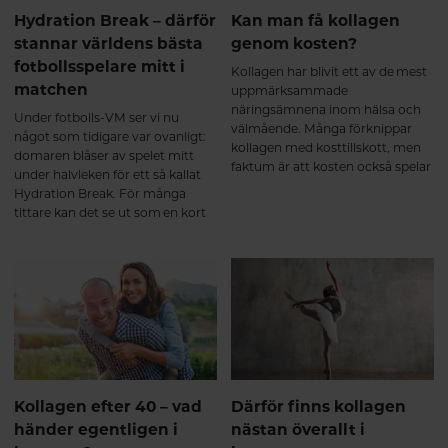
samtidigt som kroppens bindväv
Hydration Break – därför
Kan man få kollagen
kontinuerligt förnyas. Kroppen
omsätter ständigt kollagen, och
stannar världens bästa
genom kosten?
tillskottet bidrar med aminosyror
fotbollsspelare mitt i
Kollagen har blivit ett av de mest
som glycin, prolin och
matchen
uppmärksammade
hydroxyprolin – viktiga
näringsämnena inom hälsa och
byggstenar i kollagenets struktur.
Under fotbolls-VM ser vi nu
välmående. Många förknippar
För de flesta märks ännu inga
något som tidigare var ovanligt:
kollagen med kosttillskott, men
tydliga skillnader, men kroppen
domaren blåser av spelet mitt
faktum är att kosten också spelar
har påbörjat den naturliga
under halvleken för ett så kallat
en viktig roll när det gäller
uppbyggnadsprocessen. Precis
Hydration Break. För många
kroppens kollagenomsättning.
som vid styrketräning sker
tittare kan det se ut som en kort
förändringarna gradvis. Efter 2–3
paus för att samla laget eller få
månader – nu börjar många
taktiska instruktioner. Men den
märka skillnad Efter ungefär 8–12
verkliga anledningen är betydligt
veckor börjar resultaten bli mer
viktigare än så.
påtagliga. Flera kliniska studier
visar att regelbundet intag av
kollagenpeptider kan bidra till att
stödja ledernas funktion och
minska aktivitetsrelaterad ledvärk
hos vissa personer³⁴. Många
Kollagen efter 40 – vad
Därför finns kollagen
beskriver att kroppen känns: ✔
händer egentligen i
nästan överallt i
smidigare i vardagen ✔ mindre