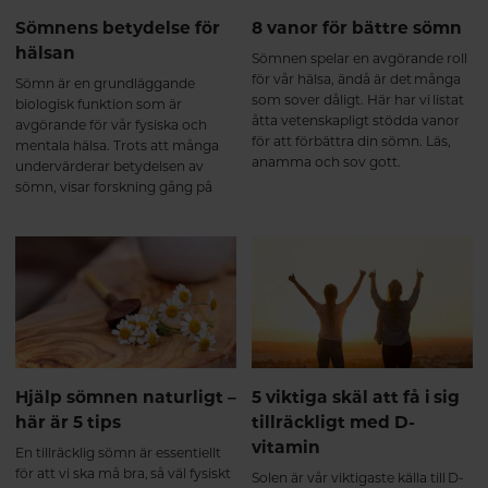
Sömnens betydelse för
8 vanor för bättre sömn
hälsan
Sömnen spelar en avgörande roll
för vår hälsa, ändå är det många
Sömn är en grundläggande
som sover dåligt. Här har vi listat
biologisk funktion som är
åtta vetenskapligt stödda vanor
avgörande för vår fysiska och
för att förbättra din sömn. Läs,
mentala hälsa. Trots att många
anamma och sov gott.
undervärderar betydelsen av
sömn, visar forskning gång på
gång att kvalitetssömn är lika
viktig för vår hälsa som rätt kost
och regelbunden motion. I den
här artikeln går vi igenom varför
sömn är så viktig och hur brist på
sömn kan påverka både kropp
och sinne.
Hjälp sömnen naturligt –
5 viktiga skäl att få i sig
här är 5 tips
tillräckligt med D-
vitamin
En tillräcklig sömn är essentiellt
för att vi ska må bra, så väl fysiskt
Solen är vår viktigaste källa till D-