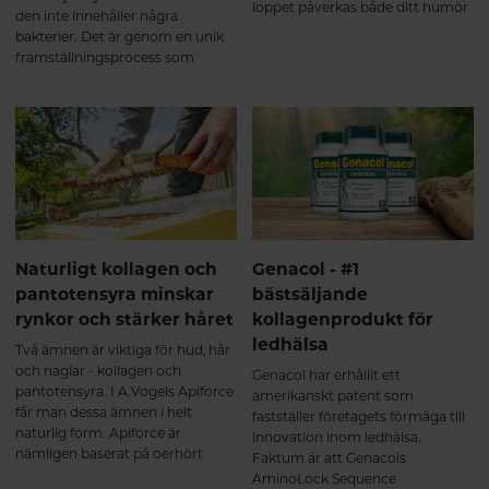
loppet påverkas både ditt humör
den inte innehåller några
och allmänna mående av
bakterier. Det är genom en unik
sömnbesvär.
framställningsprocess som
Molkosan blir till mjölksyra av
samma typ som naturligt
förekommer i en välfungerande
mage och tarm.
Naturligt kollagen och
Genacol - #1
pantotensyra minskar
bästsäljande
rynkor och stärker håret
kollagenprodukt för
ledhälsa
Två ämnen är viktiga för hud, hår
och naglar - kollagen och
Genacol har erhållit ett
pantotensyra. I A.Vogels Apiforce
amerikanskt patent som
får man dessa ämnen i helt
fastställer företagets förmåga till
naturlig form. Apiforce är
innovation inom ledhälsa.
nämligen baserat på oerhört
Faktum är att Genacols
näringsrik bidrottninggelé från
AminoLock Sequence