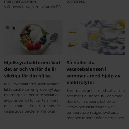
mest välstuderade
och stress.
saffransextrakt, samt vitamin B6
(i formen pyridoxal-5-fosfat, P-5-
P).Denna kombination är
framtagen för att stödja kropp
och sinne vid: Stress och
utmattning Oro och
sömnproblem Hormonell
obalans Nedsatt libido Produkten
är lika effektiv för både kvinnor
och män. Hur fungerar KSM66
GOLD? Samverkande extrakt för
Mjölksyrabakterier: Vad
Så håller du
ökad effekt. KSM66, saffran och
det är och varför de är
vätskebalansen i
B6 samverkar på olika sätt men
viktiga för din hälsa
sommar - med hjälp av
med samma mål: att återställa
elektrolyter
emotionell balans, energi och
Mjölksyrabakterier, även kallade
hormonell stabilitet. Mer ork och
laktobaciller, är en grupp nyttiga
Sommaren är här med sol, värme
inre lugn Ashwagandha (KSM66)
mikroorganismer som spelar en
och mer tid utomhus – och med
stärker kroppens motståndskraft
avgörande roll för vår tarmflora
den ökar kroppens behov av
mot stress och bidrar till
och allmänna hälsa. Intresset för
vätska och elektrolyter. När
normalisering av kortisolnivåer.
dessa goda bakterier har ökat
temperaturen stiger, svettas vi
Resultatet blir: Ökad energi och
kraftigt de senaste åren, särskilt i
mer och förlorar både vatten och
uthållighet Bättre återhämtning
samband med ökat fokus och
viktiga mineraler. En bra
Större känsla av lugn och balans
forskning på probiotika och
vätskebalans är avgörande för att