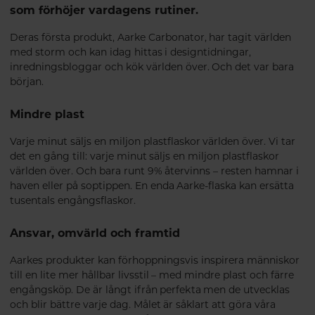
som förhöjer vardagens rutiner.
Deras första produkt, Aarke Carbonator, har tagit världen
med storm och kan idag hittas i designtidningar,
inredningsbloggar och kök världen över. Och det var bara
början.
Mindre plast
Varje minut säljs en miljon plastflaskor världen över. Vi tar
det en gång till: varje minut säljs en miljon plastflaskor
världen över. Och bara runt 9% återvinns – resten hamnar i
haven eller på soptippen. En enda Aarke-flaska kan ersätta
tusentals engångsflaskor.
Ansvar, omvärld och framtid
Aarkes produkter kan förhoppningsvis inspirera människor
till en lite mer hållbar livsstil – med mindre plast och färre
engångsköp. De är långt ifrån perfekta men de utvecklas
och blir bättre varje dag. Målet är såklart att göra våra