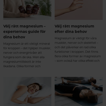
optimalt tillgodogöra dig
trender som formar
näringen från den mat du äter.
kosttillskottsmarknaden i Sverige
2026.
Välj rätt magnesium –
Välj rätt magnesium
experternas guide för
efter dina behov
dina behov
Magnesium är viktigt för våra
muskler, nerver och skelettet –
Magnesium är ett viktigt mineral
och det påverkar en rad olika
för kroppen – det hjälper muskler,
funktioner i kroppen. Det finns
nerver och energinivåer att
flera olika former av magnesium
fungera som de ska. Men alla
– som också har olika effekt och
magnesiumtillskott är inte
tas upp olika bra i kroppen. Här
likadana. Olika former och
får du lära dig mer om de olika
tillsatta ingredienser gör att vissa
formerna och vi guidar dig till rätt
varianter passar bättre beroende
produkt efter dina behov.
på vad just du behöver. Här går vi
igenom fyra populära alternativ
så du lättare kan välja rätt.