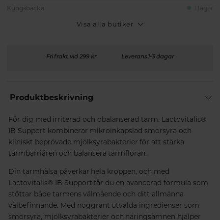
Kungsbacka
I lager
Visa alla butiker
Fri frakt vid 299 kr
Leverans 1-3 dagar
Produktbeskrivning
För dig med irriterad och obalanserad tarm. Lactovitalis®
IB Support kombinerar mikroinkapslad smörsyra och
kliniskt beprövade mjölksyrabakterier för att stärka
tarmbarriären och balansera tarmfloran.
Din tarmhälsa påverkar hela kroppen, och med
Lactovitalis® IB Support får du en avancerad formula som
stöttar både tarmens välmående och ditt allmänna
välbefinnande. Med noggrant utvalda ingredienser som
smörsyra, mjölksyrabakterier och näringsämnen hjälper