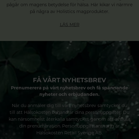
pågår om magens betydelse för hälsa. Här kikar vi närmre
på några av Holistics magprodukter.
LÄS MER
FÅ VÅRT NYHETSBREV
Prenumerera på vårt nyhetsbrev och få spännande
nyheter och erbjudanden.
När du anmäler dig till vårt nyhetsbrev samtycker du
till att Hälsokosten behandlar dina personuppgifter. Du
kan närsomhelst återkalla samtycket genom att avsluta
din prenumeration. Personuppgiftsansvarig är
Hälsokosten Retail Sverige AB.