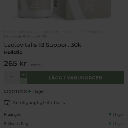
Hem
Hälsokost
Mage & tarm
Probiotika & Prebiotika
Lactovitalis IB Support 30k
Lactovitalis IB Support 30k
Holistic
265 kr
Historik
LÄGG I VARUKORGEN
Lagersaldo
:
I lager
Se tillgänglighet i butik
Fruängen
I lager
Frölunda Torg
I lager