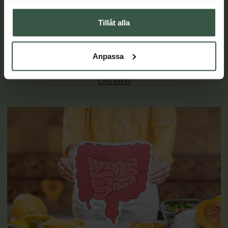
Svullen mage kan vara ett tecken på IBS, liksom ont i
Tillåt alla
magen och oregelbundna toalettbesök. 15-20 procent av
Sveriges befolkning lider av magproblem som kan kopplas
till IBS. Här listar vi vanliga symptom och ger dig tips för en
Anpassa
lugnare mage.
LÄS MER