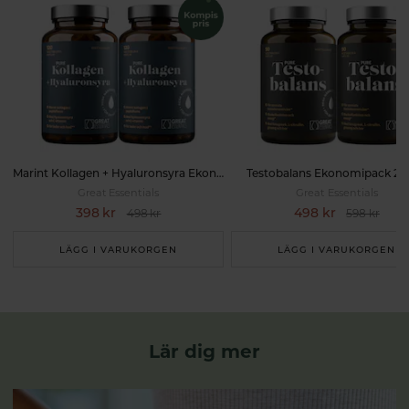
Marint Kollagen + Hyaluronsyra Ekonomipack 2x120k
Testobalans Ekonomipack 2x
Great Essentials
Great Essentials
398 kr
498 kr
498 kr
598 kr
LÄGG I VARUKORGEN
LÄGG I VARUKORGEN
Lär dig mer