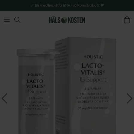
Bli medlem & få 10 % i välkomstrabatt 💚