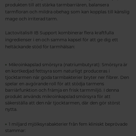
produkten till att stärka tarmbarriären, balansera
tarmfloran och mildra obehag som kan kopplas till känslig
mage och irriterad tarm.
Lactovitalis®
IB Support kombinerar flera kraftfulla
ingredienser i en och samma kapsel för att ge dig ett
heltäckande stöd för tarmhälsan:
Mikroinkapslad smörsyra (natriumbutyrat):
Smörsyra är
en kortkedjad fettsyra som naturligt produceras i
tjocktarmen när goda tarmbakterier bryter ner fibrer. Den
spelar en avgörande roll för att stödja tarmens
barriärfunktion och främja en frisk tarmmiljö. I denna
produkt används mikroinkapslad smörsyra för att
säkerställa att den når tjocktarmen, där den gör störst
nytta.
1 miljard mjölksyrabakterier från fem kliniskt beprövade
stammar: