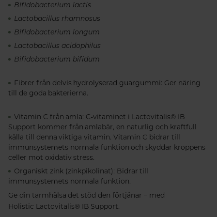
Bifidobacterium lactis
Lactobacillus rhamnosus
Bifidobacterium longum
Lactobacillus acidophilus
Bifidobacterium bifidum
Fibrer från delvis hydrolyserad guargummi:
Ger näring
till de goda bakterierna.
Vitamin C från amla:
C-vitaminet i Lactovitalis® IB
Support kommer från amlabär, en naturlig och kraftfull
källa till denna viktiga vitamin. Vitamin C bidrar till
immunsystemets normala funktion och skyddar kroppens
celler mot oxidativ stress.
Organiskt zink (zinkpikolinat):
Bidrar till
immunsystemets normala funktion.
Ge din tarmhälsa det stöd den förtjänar – med
Holistic Lactovitalis® IB Support.