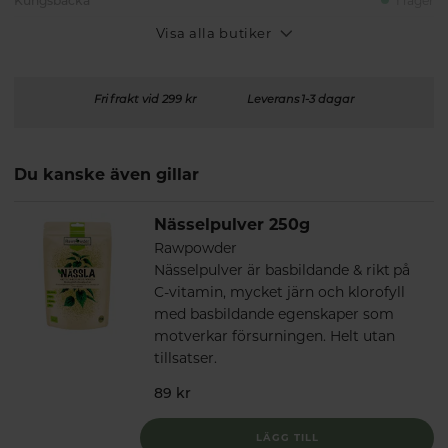
Kungsbacka
I lager
Visa alla butiker
Fri frakt vid 299 kr
Leverans 1-3 dagar
Du kanske även gillar
Nässelpulver 250g
Rawpowder
Nässelpulver är basbildande & rikt på
C-vitamin, mycket järn och klorofyll
med basbildande egenskaper som
motverkar försurningen. Helt utan
tillsatser.
89 kr
LÄGG TILL