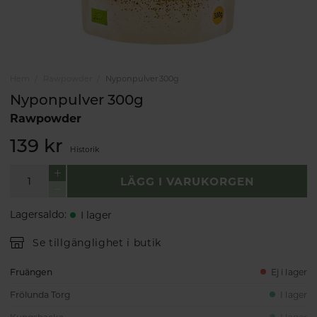
Hem
Rawpowder
Nyponpulver 300g
Nyponpulver 300g
Rawpowder
139 kr
Historik
LÄGG I VARUKORGEN
Lagersaldo
:
I lager
Se tillgänglighet i butik
Fruängen
Ej i lager
Frölunda Torg
I lager