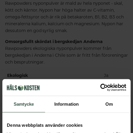
Rawpowders nyponpulver är mald av hela nyponet - skal,
kött och kärnor. Nypon har höga halter av C-vitamin,
omega-fettsyror och är rik på betakaroten, B1, B2, B3 och
mineralerna kalium, kalcium och magnesium. Nypon har
dessutom en god syrlig smak.
Omsorgsfullt skördat i bergskedjan Anderna
Rawpowders ekologiska nyponpulver kommer från
bergskedjan i Anderna i Chile som är fritt från föroreningar
och besprutningar.
Ekologisk
Ja
Vegan
Ja
Tillverkningsland
Chile
Samtycke
Information
Om
Innehåll
Denna webbplats använder cookies