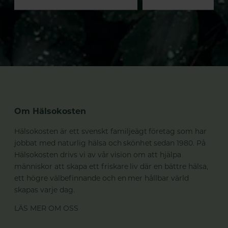
Om Hälsokosten
Hälsokosten är ett svenskt familjeägt företag som har
jobbat med naturlig hälsa och skönhet sedan 1980. På
Hälsokosten drivs vi av vår vision om att hjälpa
människor att skapa ett friskare liv där en bättre hälsa,
ett högre välbefinnande och en mer hållbar värld
skapas varje dag.
LÄS MER OM OSS