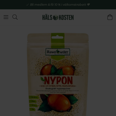
Bli medlem & få 10 % i välkomstrabatt 💚