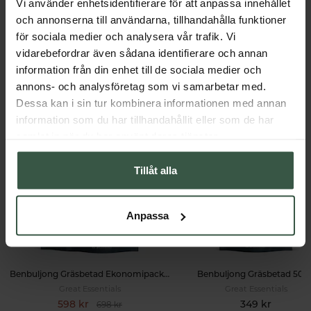
Vi använder enhetsidentifierare för att anpassa innehållet
Dosering & användning
och annonserna till användarna, tillhandahålla funktioner
för sociala medier och analysera vår trafik. Vi
vidarebefordrar även sådana identifierare och annan
information från din enhet till de sociala medier och
Får vi föreslå
annons- och analysföretag som vi samarbetar med.
Dessa kan i sin tur kombinera informationen med annan
Andra köpte också
information som du har tillhandahållit eller som de har
samlat in när du har använt deras tjänster.
Tillåt alla
Anpassa
Benbuljong Gräsbetad Ekonomipack 2x500g
Benbuljong Gräsbetad 500
Great Essentials
Great Essentials
598 kr
349 kr
698 kr