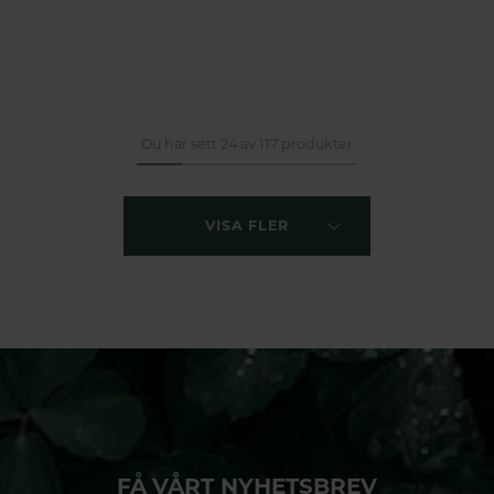
Du har sett 24 av 117 produkter
VISA FLER
FÅ VÅRT NYHETSBREV