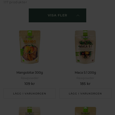
117 produkter
näringsämnen.
VISA FLER
Mangobitar 300g
Maca 5:1 200g
Rawpowder
Rawpowder
109 kr
185 kr
LÄGG I VARUKORGEN
LÄGG I VARUKORGEN