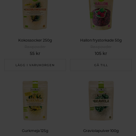
Kokossocker 250g
Hallon frystorkade 50g
Rawpowder
Rawpowder
55 kr
105 kr
LÄGG I VARUKORGEN
GÅ TILL
Gurkmeja 125g
Graviolapulver 100g