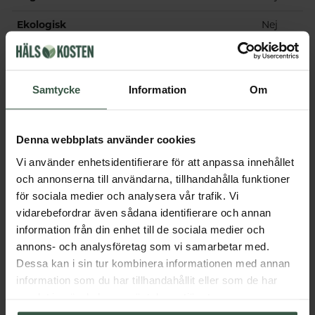
Ekologisk
Nej
Innehåll
Samtycke
Information
Om
Dosering & användning
Denna webbplats använder cookies
Vi använder enhetsidentifierare för att anpassa innehållet
Övrigt
och annonserna till användarna, tillhandahålla funktioner
för sociala medier och analysera vår trafik. Vi
vidarebefordrar även sådana identifierare och annan
Får vi föreslå
information från din enhet till de sociala medier och
annons- och analysföretag som vi samarbetar med.
Andra köpte också
Dessa kan i sin tur kombinera informationen med annan
information som du har tillhandahållit eller som de har
samlat in när du har använt deras tjänster.