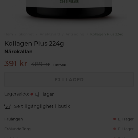
Hem
Skönhet
Ansiktsvård
Anti aging
Kollagen Plus 224g
Kollagen Plus 224g
Närokällan
391 kr
489 kr
Historik
EJ I LAGER
Lagersaldo
:
Ej i lager
Se tillgänglighet i butik
Fruängen
Ej i lager
Frölunda Torg
Ej i lager