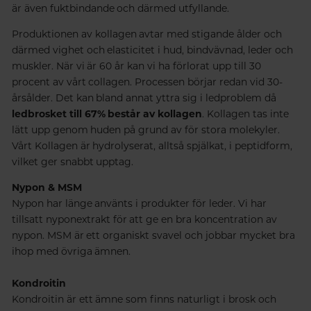
är även fuktbindande och därmed utfyllande.
Produktionen av kollagen avtar med stigande ålder och
därmed vighet och elasticitet i hud, bindvävnad, leder och
muskler. När vi är 60 år kan vi ha förlorat upp till 30
procent av vårt collagen. Processen börjar redan vid 30-
årsålder. Det kan bland annat yttra sig i ledproblem då
ledbrosket till 67% består av kollagen
. Kollagen tas inte
lätt upp genom huden på grund av för stora molekyler.
Vårt Kollagen är hydrolyserat, alltså spjälkat, i peptidform,
vilket ger snabbt upptag.
Nypon &
MSM
Nypon har länge använts i produkter för leder. Vi har
tillsatt nyponextrakt för att ge en bra koncentration av
nypon. MSM är ett organiskt svavel och jobbar mycket bra
ihop med övriga ämnen.
Kondroitin
Kondroitin är ett ämne som finns naturligt i brosk och