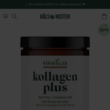
Bli medlem & få 10 % i välkomstrabatt 💚