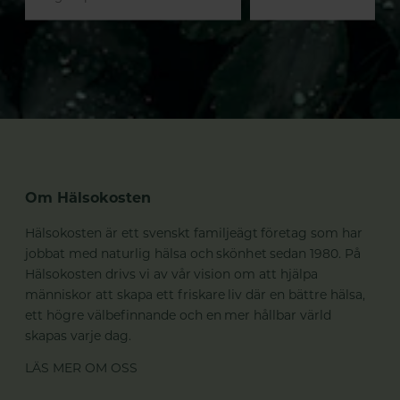
Om Hälsokosten
Hälsokosten är ett svenskt familjeägt företag som har
jobbat med naturlig hälsa och skönhet sedan 1980. På
Hälsokosten drivs vi av vår vision om att hjälpa
människor att skapa ett friskare liv där en bättre hälsa,
ett högre välbefinnande och en mer hållbar värld
skapas varje dag.
LÄS MER OM OSS