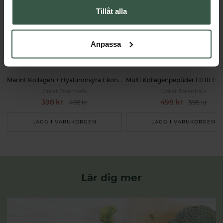
Tillåt alla
Anpassa
Marint Kollagen + Hyaluronsyra Ekonomipack 2x120k
Great Essentials
Great Essentials
398 kr
498 kr
498 kr
598 kr
LÄGG I VARUKORGEN
LÄGG I VARUKORGEN
Lär dig mer