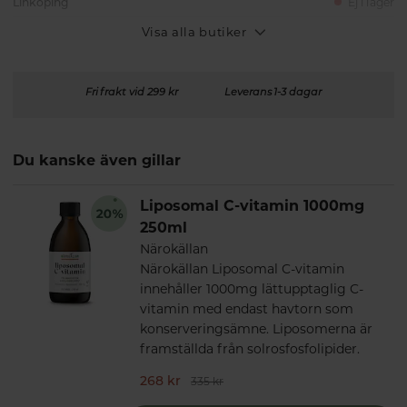
Linköping
Ej i lager
Visa alla butiker
Fri frakt vid 299 kr
Leverans 1-3 dagar
Du kanske även gillar
Liposomal C-vitamin 1000mg
250ml
Närokällan
Närokällan Liposomal C-vitamin
innehåller 1000mg lättupptaglig C-
vitamin med endast havtorn som
konserveringsämne. Liposomerna är
framställda från solrosfosfolipider.
268 kr
335 kr