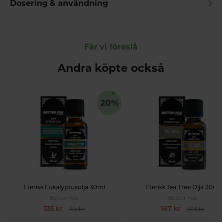
Dosering & användning
Får vi föreslå
Andra köpte också
Eterisk Eukalyptusolja 30ml
Eterisk Tea Tree Olja 30ml
Better You
Better You
135 kr
167 kr
169 kr
209 kr