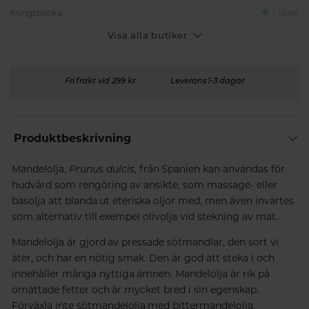
Kungsbacka
I lager
Visa alla butiker
Fri frakt vid 299 kr
Leverans 1-3 dagar
Produktbeskrivning
Mandelolja,
Prunus dulcis
, från Spanien kan användas för
hudvård som rengöring av ansikte, som massage- eller
basolja att blanda ut eteriska oljor med, men även invärtes
som alternativ till exempel olivolja vid stekning av mat.
Mandelolja är gjord av pressade sötmandlar, den sort vi
äter, och har en nötig smak. Den är god att steka i och
innehåller många nyttiga ämnen. Mandelolja är rik på
omättade fetter och är mycket bred i sin egenskap.
Förväxla inte sötmandelolja med bittermandelolja.