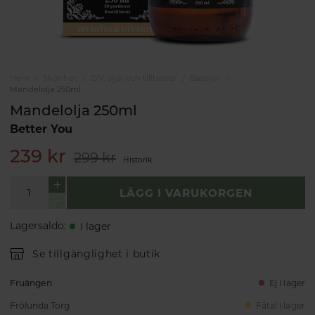
Hem
Skönhet
DIY, oljor och tillbehör
Basoljor
Mandelolja 250ml
Mandelolja 250ml
Better You
239 kr
299 kr
Historik
LÄGG I VARUKORGEN
Lagersaldo
:
I lager
Se tillgänglighet i butik
Fruängen
Ej i lager
Frölunda Torg
Fåtal i lager