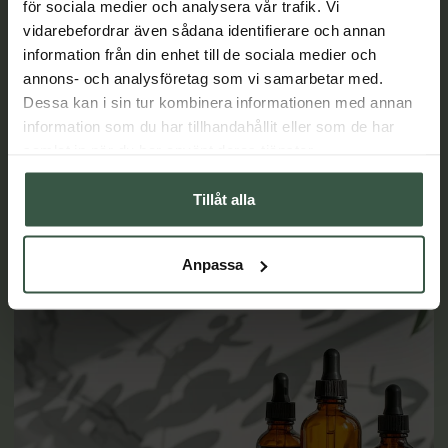
för sociala medier och analysera vår trafik. Vi
vidarebefordrar även sådana identifierare och annan
information från din enhet till de sociala medier och
3 eteriska oljor för lindring vid förkylning
annons- och analysföretag som vi samarbetar med.
Eteriska oljor är perfekt att ha hemma i husapoteket, de kan
Dessa kan i sin tur kombinera informationen med annan
ge lindring vid flertalet besvär och åkommor. Inte minst
information som du har tillhandahållit eller som de har
när du blir förkyld. Här tipsar vi om tre eteriska oljor som
samlat in när du har använt deras tjänster.
kan ge lindring när förkylningen är ett faktum.
Tillåt alla
LÄS MER
Anpassa