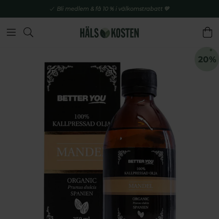
Bli medlem & få 10 % i välkomstrabatt 💚