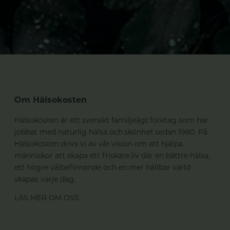
Om Hälsokosten
Hälsokosten är ett svenskt familjeägt företag som har
jobbat med naturlig hälsa och skönhet sedan 1980. På
Hälsokosten drivs vi av vår vision om att hjälpa
människor att skapa ett friskare liv där en bättre hälsa,
ett högre välbefinnande och en mer hållbar värld
skapas varje dag.
LÄS MER OM OSS