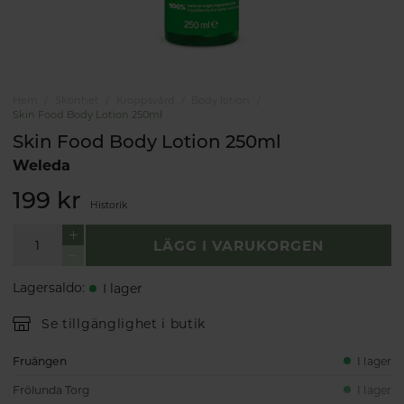
Hem
Skönhet
Kroppsvård
Body lotion
Skin Food Body Lotion 250ml
Skin Food Body Lotion 250ml
Weleda
199 kr
Historik
LÄGG I VARUKORGEN
Lagersaldo
:
I lager
Se tillgänglighet i butik
Fruängen
I lager
Frölunda Torg
I lager