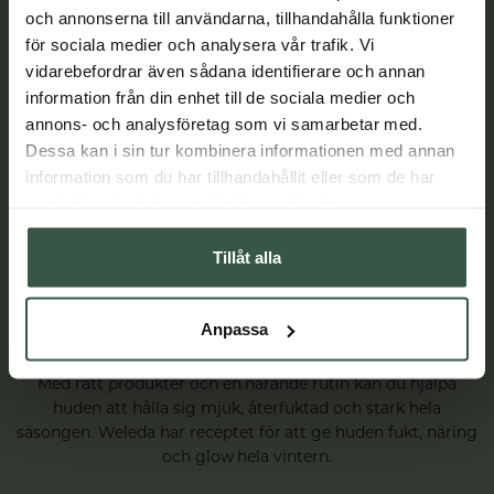
och annonserna till användarna, tillhandahålla funktioner
för sociala medier och analysera vår trafik. Vi
vidarebefordrar även sådana identifierare och annan
information från din enhet till de sociala medier och
annons- och analysföretag som vi samarbetar med.
Dessa kan i sin tur kombinera informationen med annan
information som du har tillhandahållit eller som de har
samlat in när du har använt deras tjänster.
Tillåt alla
Anpassa
Skin Food-rutinen som räddar vinterhuden
Med rätt produkter och en närande rutin kan du hjälpa
huden att hålla sig mjuk, återfuktad och stark hela
säsongen. Weleda har receptet för att ge huden fukt, näring
och glow hela vintern.