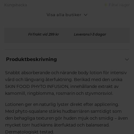
Kungsbacka
Fåtal i lager
Visa alla butiker
Fri frakt vid 299 kr
Leverans 1-3 dagar
Produktbeskrivning
Snabbt absorberande och närande body lotion för intensiv
vård och långvarig återfuktning. Berikad med den unika
SKIN FOOD PHYTO INFUSION, innehållande extrakt av
kamomill, ringblomma, rosmarin och styvmorsviol.
Lotionen ger en naturlig lyster direkt efter applicering.
Med phyto-squalane stärks hudbarriären samtidigt som
den behagliga texturen gör huden mjuk och smidig – även
mycket torr hud känns återfuktad och balanserad.
Dermatologiskt testad.