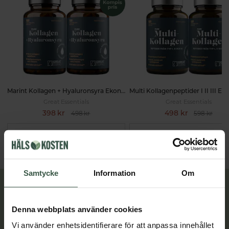
Marint Kollagen + Hyaluronsyra Ekonomipack 2x120k
Great Essentials
Great Essentials
398 kr
498 kr
498 kr
598 kr
LÄGG I VARUKORGEN
LÄGG I VARUKORGEN
Samtycke
Information
Om
Lär dig mer
Denna webbplats använder cookies
Vi använder enhetsidentifierare för att anpassa innehållet