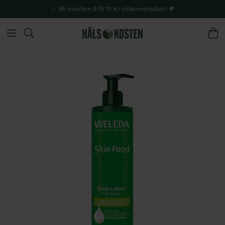
Bli medlem & få 10 % i välkomstrabatt 💚