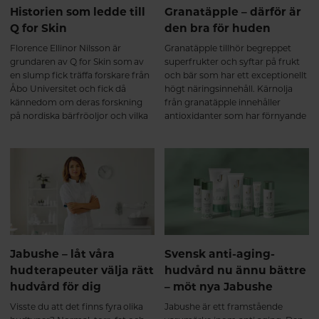
Historien som ledde till
Granatäpple – därför är
Q for Skin
den bra för huden
Florence Ellinor Nilsson är
Granatäpple tillhör begreppet
grundaren av Q for Skin som av
superfrukter och syftar på frukt
en slump fick träffa forskare från
och bär som har ett exceptionellt
Åbo Universitet och fick då
högt näringsinnehåll. Kärnolja
kännedom om deras forskning
från granatäpple innehåller
på nordiska bärfröoljor och vilka
antioxidanter som har förnyande
fantastiska forskningsresultat de
egenskaper på grund av höga
hade fått. Detta blev starten på
halter polyfenoler.
en imponerande resa.
Jabushe – låt våra
Svensk anti-aging-
hudterapeuter välja rätt
hudvård nu ännu bättre
hudvård för dig
– möt nya Jabushe
Visste du att det finns fyra olika
Jabushe är ett framstående