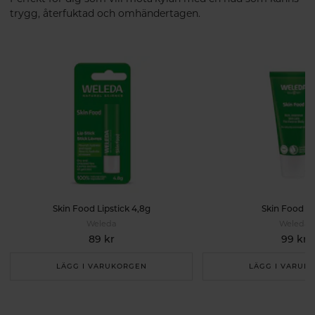
trygg, återfuktad och omhändertagen.
Skin Food Lipstick 4,8g
Skin Food 3
Weleda
Weleda
89 kr
99 kr
LÄGG I VARUKORGEN
LÄGG I VARUK