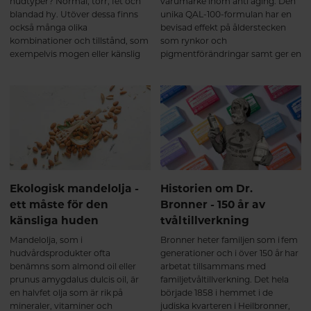
hudtyper? Normal, torr, fet och
varumärke inom anti aging. Den
blandad hy. Utöver dessa finns
unika QAL-100-formulan har en
också många olika
bevisad effekt på ålderstecken
kombinationer och tillstånd, som
som rynkor och
exempelvis mogen eller känslig
pigmentförändringar samt ger en
hud. Välj alltid
spänstigare och slätare hud med
hudvårdsprodukter utifrån den
ungdomlig lyster. Allt detta är
hudtyp du har.
bevarat i ”nya” Jabushe som
relanseras i en ny, grönare
kostym med förbättrad doft,
textur och effekt.
Ekologisk mandelolja -
Historien om Dr.
ett måste för den
Bronner - 150 år av
känsliga huden
tvåltillverkning
Mandelolja, som i
Bronner heter familjen som i fem
hudvårdsprodukter ofta
generationer och i över 150 år har
benämns som almond oil eller
arbetat tillsammans med
prunus amygdalus dulcis oil, är
familjetvåltillverkning. Det hela
en halvfet olja som är rik på
började 1858 i hemmet i de
mineraler, vitaminer och
judiska kvarteren i Heilbronner,