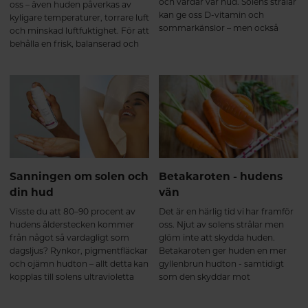
och vårdar vår hud. Solens strålar
oss – även huden påverkas av
kan ge oss D-vitamin och
kyligare temperaturer, torrare luft
sommarkänslor – men också
och minskad luftfuktighet. För att
solskador och för tidigt åldrande
behålla en frisk, balanserad och
om vi inte är försiktiga. Här är en
strålande hud är det viktigt att
guide till hur du kan förbereda din
anpassa sin hudvårdsrutin. Här
hud inför solsäsongen på ett
får du de bästa tipsen för hur du
hälsosamt och hållbart sätt.
tar hand om huden på hösten.
Sanningen om solen och
Betakaroten - hudens
din hud
vän
Visste du att 80–90 procent av
Det är en härlig tid vi har framför
hudens ålderstecken kommer
oss. Njut av solens strålar men
från något så vardagligt som
glöm inte att skydda huden.
dagsljus? Rynkor, pigmentfläckar
Betakaroten ger huden en mer
och ojämn hudton – allt detta kan
gyllenbrun hudton - samtidigt
kopplas till solens ultravioletta
som den skyddar mot
strålar som når din hud varje dag,
pigmenteringar och solskador.
året om. Det handlar inte bara