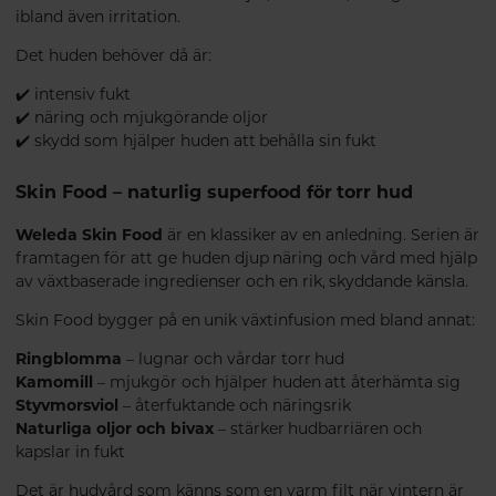
ibland även irritation.
Det huden behöver då är:
✔️ intensiv fukt
✔️ näring och mjukgörande oljor
✔️ skydd som hjälper huden att behålla sin fukt
Skin Food – naturlig superfood för torr hud
Weleda Skin Food
är en klassiker av en anledning. Serien är
framtagen för att ge huden djup näring och vård med hjälp
av växtbaserade ingredienser och en rik, skyddande känsla.
Skin Food bygger på en unik växtinfusion med bland annat:
Ringblomma
– lugnar och vårdar torr hud
Kamomill
– mjukgör och hjälper huden att återhämta sig
Styvmorsviol
– återfuktande och näringsrik
Naturliga oljor och bivax
– stärker hudbarriären och
kapslar in fukt
Det är hudvård som känns som en varm filt när vintern är