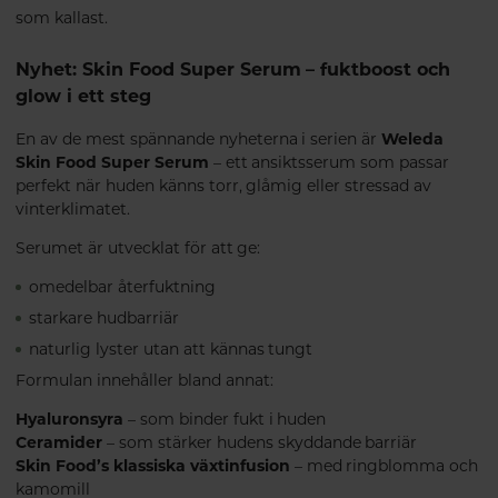
som kallast.
Nyhet: Skin Food Super Serum – fuktboost och
glow i ett steg
En av de mest spännande nyheterna i serien är
Weleda
Skin Food Super Serum
– ett ansiktsserum som passar
perfekt när huden känns torr, glåmig eller stressad av
vinterklimatet.
Serumet är utvecklat för att ge:
omedelbar återfuktning
starkare hudbarriär
naturlig lyster utan att kännas tungt
Formulan innehåller bland annat:
Hyaluronsyra
– som binder fukt i huden
Ceramider
– som stärker hudens skyddande barriär
Skin Food’s klassiska växtinfusion
– med ringblomma och
kamomill