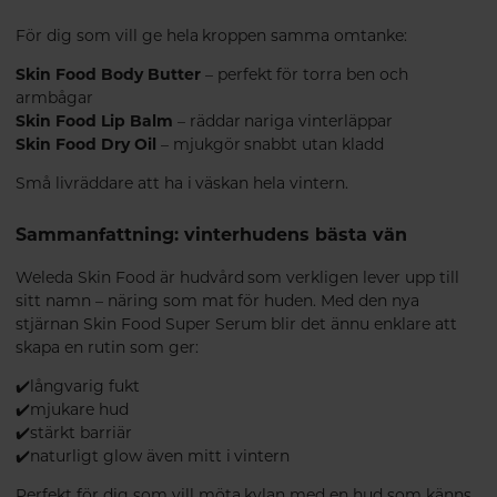
För dig som vill ge hela kroppen samma omtanke:
Skin Food Body Butter
– perfekt för torra ben och
armbågar
Skin Food Lip Balm
– räddar nariga vinterläppar
Skin Food Dry Oil
– mjukgör snabbt utan kladd
Små livräddare att ha i väskan hela vintern.
Sammanfattning: vinterhudens bästa vän
Weleda Skin Food är hudvård som verkligen lever upp till
sitt namn – näring som mat för huden. Med den nya
stjärnan Skin Food Super Serum blir det ännu enklare att
skapa en rutin som ger:
✔️långvarig fukt
✔️mjukare hud
✔️stärkt barriär
✔️naturligt glow även mitt i vintern
Perfekt för dig som vill möta kylan med en hud som känns