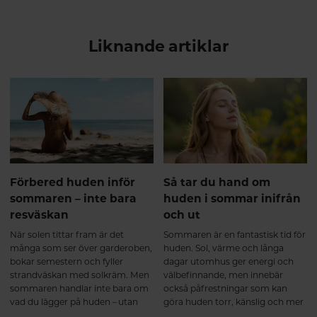
Liknande artiklar
Förbered huden inför
Så tar du hand om
sommaren – inte bara
huden i sommar inifrån
resväskan
och ut
När solen tittar fram är det
Sommaren är en fantastisk tid för
många som ser över garderoben,
huden. Sol, värme och långa
bokar semestern och fyller
dagar utomhus ger energi och
strandväskan med solkräm. Men
välbefinnande, men innebär
sommaren handlar inte bara om
också påfrestningar som kan
vad du lägger på huden – utan
göra huden torr, känslig och mer
också om hur du tar hand om
utsatt för yttre påverkan. Med