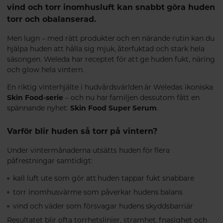
vind och torr inomhusluft kan snabbt göra huden
torr och obalanserad.
Men lugn – med rätt produkter och en närande rutin kan du
hjälpa huden att hålla sig mjuk, återfuktad och stark hela
säsongen. Weleda har receptet för att ge huden fukt, näring
och glow hela vintern.
En riktig vinterhjälte i hudvårdsvärlden är Weledas ikoniska
Skin Food-serie
– och nu har familjen dessutom fått en
spännande nyhet:
Skin Food Super Serum
.
Varför blir huden så torr på vintern?
Under vintermånaderna utsätts huden för flera
påfrestningar samtidigt:
kall luft ute som gör att huden tappar fukt snabbare
torr inomhusvärme som påverkar hudens balans
vind och väder som försvagar hudens skyddsbarriär
Resultatet blir ofta torrhetslinjer, stramhet, fnasighet och