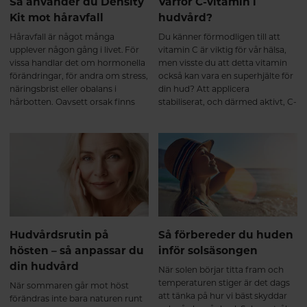
Så använder du Density
Varför C-vitamin i
Kit mot håravfall
hudvård?
Håravfall är något många
Du känner förmodligen till att
upplever någon gång i livet. För
vitamin C är viktig för vår hälsa,
vissa handlar det om hormonella
men visste du att detta vitamin
förändringar, för andra om stress,
också kan vara en superhjälte för
näringsbrist eller obalans i
din hud? Att applicera
hårbotten. Oavsett orsak finns
stabiliserat, och därmed aktivt, C-
det inga snabba lösningar – men
vitamin direkt på huden bidrar
det går att skapa rätt
med bättre skydd för dina
förutsättningar för ett starkare,
hudceller, samtidigt som det
friskare hår.
bygger upp mer fukt, ger dig
slätare struktur och inte minst -
massor av glow!
Hudvårdsrutin på
Så förbereder du huden
hösten – så anpassar du
inför solsäsongen
din hudvård
När solen börjar titta fram och
temperaturen stiger är det dags
När sommaren går mot höst
att tänka på hur vi bäst skyddar
förändras inte bara naturen runt