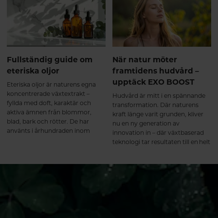
Fullständig guide om
När natur möter
eteriska oljor
framtidens hudvård –
upptäck EXO BOOST
Eteriska oljor är naturens egna
koncentrerade växtextrakt –
Hudvård är mitt i en spännande
fyllda med doft, karaktär och
transformation. Där naturens
aktiva ämnen från blommor,
kraft länge varit grunden, kliver
blad, bark och rötter. De har
nu en ny generation av
använts i århundraden inom
innovation in – där växtbaserad
både hudvård och aromaterapi
teknologi tar resultaten till en helt
och är idag ett populärt inslag i
ny nivå. Weledas nya serie EXO
allt från ansiktsoljor och hårvård
BOOST är ett tydligt exempel på
till avslappnande hemmaritualer.
just detta: en banbrytande fusion
I denna guide går vi igenom vad
mellan naturliga ingredienser och
eteriska oljor är, hur de används
avancerad hudvårdsforskning.
på ett säkert sätt och hur du kan
integrera dem i din dagliga
skönhets- och välmåenderutin.