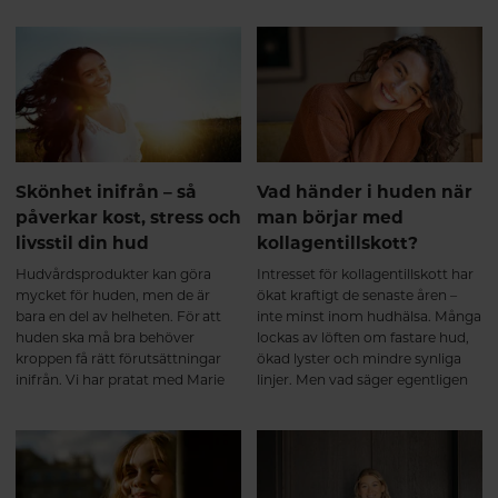
den inifrån. Precis som en bra
rätt hudvårdsrutiner och genom
hudvårdsrutin bygger på
att ge kroppen näring inifrån kan
kontinuitet väljer många att
du hjälpa huden att behålla sin
komplettera kosten med
lyster och kännas välmående hela
betakaroten inför perioder då de
sommaren.
vistas mer i solen.
Skönhet inifrån – så
Vad händer i huden när
påverkar kost, stress och
man börjar med
livsstil din hud
kollagentillskott?
Hudvårdsprodukter kan göra
Intresset för kollagentillskott har
mycket för huden, men de är
ökat kraftigt de senaste åren –
bara en del av helheten. För att
inte minst inom hudhälsa. Många
huden ska må bra behöver
lockas av löften om fastare hud,
kroppen få rätt förutsättningar
ökad lyster och mindre synliga
inifrån. Vi har pratat med Marie
linjer. Men vad säger egentligen
Köhlmark, hudterapeut på
forskningen, och vad händer i
Hälsokosten, om sambandet
huden när man börjar ta
mellan näring, stress,
kollagen? Här är en närmare titt
återhämtning och hudens
på processen – från de första
välmående.
veckorna till långsiktiga