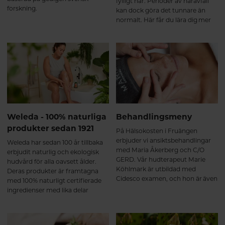
fylligt hår. Perioder av håravfall
forskning.
kan dock göra det tunnare än
normalt. Här får du lära dig mer
om håravfall och tips på hur du
bäst vårdar och stylar dig till en
fylligare kalufs.
Weleda - 100% naturliga
Behandlingsmeny
produkter sedan 1921
På Hälsokosten i Fruängen
erbjuder vi ansiktsbehandlingar
Weleda har sedan 100 år tillbaka
med Maria Åkerberg och C/O
erbjudit naturlig och ekologisk
GERD. Vår hudterapeut Marie
hudvård för alla oavsett ålder.
Köhlmark är utbildad med
Deras produkter är framtagna
Cidesco examen, och hon är även
med 100% naturligt certifierade
utbildad näringsterapeut. Hon
ingredienser med lika delar
har många års erfarenhet inom
intresse för människa och miljö.
hudvård - och kan även ge kost-
och näringsråd i samband med