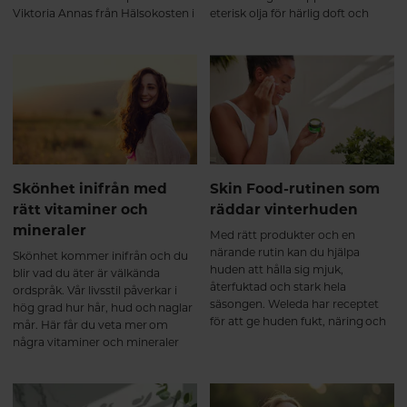
Viktoria Annas från Hälsokosten i
eterisk olja för härlig doft och
Uppsala hur.
stimulering av sinnena.
Skönhet inifrån med
Skin Food-rutinen som
rätt vitaminer och
räddar vinterhuden
mineraler
Med rätt produkter och en
närande rutin kan du hjälpa
Skönhet kommer inifrån och du
huden att hålla sig mjuk,
blir vad du äter är välkända
återfuktad och stark hela
ordspråk. Vår livsstil påverkar i
säsongen. Weleda har receptet
hög grad hur hår, hud och naglar
för att ge huden fukt, näring och
mår. Här får du veta mer om
glow hela vintern.
några vitaminer och mineraler
som bidrar till skönhet inifrån.