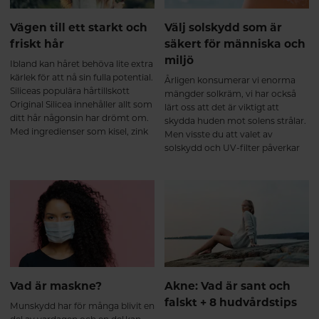
Vägen till ett starkt och
Välj solskydd som är
friskt hår
säkert för människa och
miljö
Ibland kan håret behöva lite extra
kärlek för att nå sin fulla potential.
Årligen konsumerar vi enorma
Siliceas populära hårtillskott
mängder solkräm, vi har också
Original Silicea innehåller allt som
lärt oss att det är viktigt att
ditt hår någonsin har drömt om.
skydda huden mot solens strålar.
Med ingredienser som kisel, zink
Men visste du att valet av
och biotin boostar det både hår,
solskydd och UV-filter påverkar
hud och naglar inifrån.
din hud, hälsa och vår planet?
Här tittar vi närmre på olika typer
av UV-filter och hjälper dig att
välja rätt.
Vad är maskne?
Akne: Vad är sant och
falskt + 8 hudvårdstips
Munskydd har för många blivit en