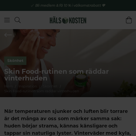
Bli medlem & få 10 % i välkomstrabatt 💚
Skönhet
Skin Food-rutinen som räddar
vinterhuden
Hem
Inspiration
Skönhet
Skin Food-rutinen som räddar vinterhuden
När temperaturen sjunker och luften blir torrare
är det många av oss som märker samma sak:
huden börjar strama, kännas känsligare och
tappar sin naturliga lyster. Vinterväder med kyla,