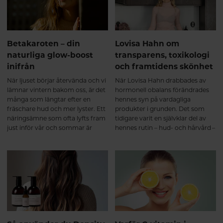
förändringar.
Betakaroten – din
Lovisa Hahn om
naturliga glow-boost
transparens, toxikologi
inifrån
och framtidens skönhet
När ljuset börjar återvända och vi
När Lovisa Hahn drabbades av
lämnar vintern bakom oss, är det
hormonell obalans förändrades
många som längtar efter en
hennes syn på vardagliga
fräschare hud och mer lyster. Ett
produkter i grunden. Det som
näringsämne som ofta lyfts fram
tidigare varit en självklar del av
just inför vår och sommar är
hennes rutin – hud- och hårvård –
betakaroten – naturens egen
blev plötsligt något hon började
glow-boost.
ifrågasätta på djupet.