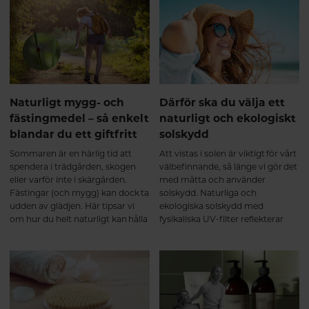
om de dagar du solar på
stranden, utan om all tid du
spenderar utomhus.
Naturligt mygg- och
Därför ska du välja ett
fästingmedel – så enkelt
naturligt och ekologiskt
blandar du ett giftfritt
solskydd
Sommaren är en härlig tid att
Att vistas i solen är viktigt för vårt
spendera i trädgården, skogen
välbefinnande, så länge vi gör det
eller varför inte i skärgården.
med måtta och använder
Fästingar (och mygg) kan dock ta
solskydd. Naturliga och
udden av glädjen. Här tipsar vi
ekologiska solskydd med
om hur du helt naturligt kan hålla
fysikaliska UV-filter reflekterar
dom på avstånd – från både dig
solens strålar likt en spegel. Det är
själv och din fyrbenta vän.
ett effektivt sätt att skydda huden
samtidigt som du slipper
hormonstörande ämnen. Här får
du veta mer.