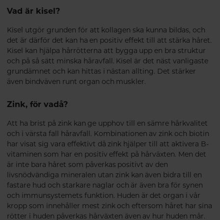
Vad är kisel?
Kisel utgör grunden för att kollagen ska kunna bildas, och
det är därför det kan ha en positiv effekt till att stärka håret.
Kisel kan hjälpa hårrötterna att bygga upp en bra struktur
och på så sätt minska håravfall. Kisel är det näst vanligaste
grundämnet och kan hittas i nästan allting. Det stärker
även bindväven runt organ och muskler.
Zink, för vadå?
Att ha brist på zink kan ge upphov till en sämre hårkvalitet
och i värsta fall håravfall. Kombinationen av zink och biotin
har visat sig vara effektivt då zink hjälper till att aktivera B-
vitaminen som har en positiv effekt på hårväxten. Men det
är inte bara håret som påverkas positivt av den
livsnödvändiga mineralen utan zink kan även bidra till en
fastare hud och starkare naglar och är även bra för synen
och immunsystemets funktion. Huden är det organ i vår
kropp som innehåller mest zink och eftersom håret har sina
rötter i huden påverkas hårväxten även av hur huden mår.