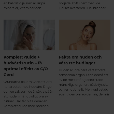
en halvfet olja som är rik på
började 1858 i hemmet i de
mineraler, vitaminer och
judiska kvarteren i Heilbronner,
omättade fettsyror. Mandelolja
Tyskland, där de blev först i landet
kan utvinnas från både
att producera en klassisk
sötmandel och bittermandel. I
kastiljetvål.
skönhetsprodukter är det
framför allt sötmandelolja som
används.
Komplett guide +
Fakta om huden och
hudvårdsrutin – få
våra tre hudlager
optimal effekt av C/O
Huden är inte bara vårt största
Gerd
sensoriska organ, utan också ett
av de mest mångfacetterade
Grundarna bakom Care of Gerd
mänskliga organen, både fysiskt
har arbetat med hudvård länge
och emotionellt. Men vad vet du
och en sak som de är säkra på är
egentligen om epidermis, dermis
att huden mår otroligt bra av
och hypodermis, som är våra tre
rutiner. Här får ni ta del av en
hudlager?
komplett guide med morgon-
och kvällsrutiner för din hudtyp