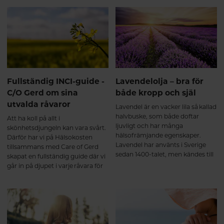
ur C/O Gerds ekologiska
produktsortiment som kommer
göra skillnad för din hudvitalitet.
Fullständig INCI-guide -
Lavendelolja – bra för
C/O Gerd om sina
både kropp och själ
utvalda råvaror
Lavendel är en vacker lila så kallad
halvbuske, som både doftar
Att ha koll på allt i
ljuvligt och har många
skönhetsdjungeln kan vara svårt.
hälsofrämjande egenskaper.
Därför har vi på Hälsokosten
Lavendel har använts i Sverige
tillsammans med Care of Gerd
sedan 1400-talet, men kändes till
skapat en fullständig guide där vi
redan under antikens dagar i
går in på djupet i varje råvara för
andra delar av världen.
att lära er mer om dem och
berätta om varför C/O Gerd har
valt att använda just dem i sina
produkter.