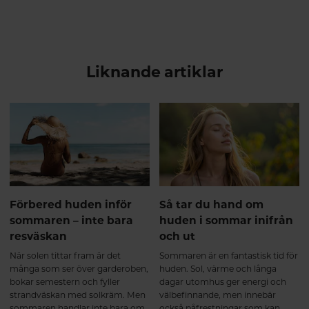
Liknande artiklar
Förbered huden inför
Så tar du hand om
sommaren – inte bara
huden i sommar inifrån
resväskan
och ut
När solen tittar fram är det
Sommaren är en fantastisk tid för
många som ser över garderoben,
huden. Sol, värme och långa
bokar semestern och fyller
dagar utomhus ger energi och
strandväskan med solkräm. Men
välbefinnande, men innebär
sommaren handlar inte bara om
också påfrestningar som kan