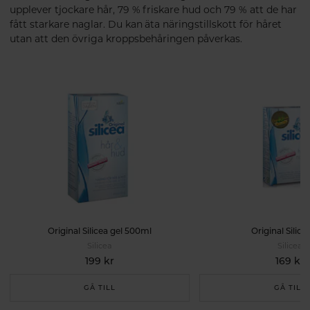
upplever tjockare hår, 79 % friskare hud och 79 % att de har
fått starkare naglar. Du kan äta näringstillskott för håret
utan att den övriga kroppsbehåringen påverkas.
Original Silicea gel 500ml
Original Silice
Silicea
Silicea
199 kr
169 kr
GÅ TILL
GÅ TILL