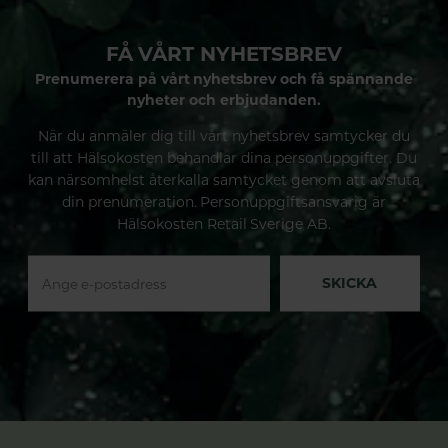
integrera dem i din dagliga
skönhets- och välmåenderutin.
FÅ VÅRT NYHETSBREV
Prenumerera på vårt nyhetsbrev och få spännande
nyheter och erbjudanden.
När du anmäler dig till vårt nyhetsbrev samtycker du
till att Hälsokosten behandlar dina personuppgifter. Du
kan närsomhelst återkalla samtycket genom att avsluta
din prenumeration. Personuppgiftsansvarig är
Hälsokosten Retail Sverige AB.
SKICKA