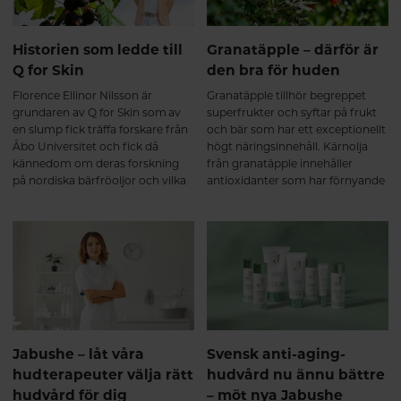
Historien som ledde till
Granatäpple – därför är
Q for Skin
den bra för huden
Florence Ellinor Nilsson är
Granatäpple tillhör begreppet
grundaren av Q for Skin som av
superfrukter och syftar på frukt
en slump fick träffa forskare från
och bär som har ett exceptionellt
Åbo Universitet och fick då
högt näringsinnehåll. Kärnolja
kännedom om deras forskning
från granatäpple innehåller
på nordiska bärfröoljor och vilka
antioxidanter som har förnyande
fantastiska forskningsresultat de
egenskaper på grund av höga
hade fått. Detta blev starten på
halter polyfenoler.
en imponerande resa.
Jabushe – låt våra
Svensk anti-aging-
hudterapeuter välja rätt
hudvård nu ännu bättre
hudvård för dig
– möt nya Jabushe