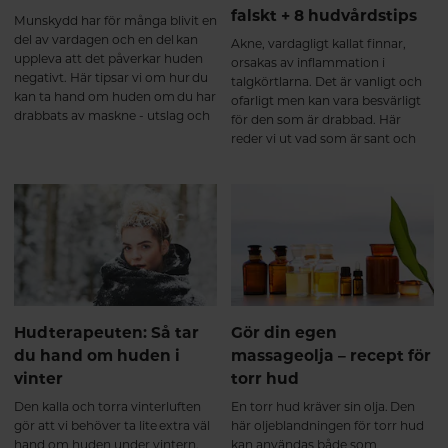
falskt + 8 hudvårdstips
Munskydd har för många blivit en
del av vardagen och en del kan
Akne, vardagligt kallat finnar,
uppleva att det påverkar huden
orsakas av inflammation i
negativt. Här tipsar vi om hur du
talgkörtlarna. Det är vanligt och
kan ta hand om huden om du har
ofarligt men kan vara besvärligt
drabbats av maskne - utslag och
för den som är drabbad. Här
plitor till följd av
reder vi ut vad som är sant och
munskyddsanvändning.
falskt om akne – och ger dig åtta
hudvårdstips för en mer
balanserad hud.
Hudterapeuten: Så tar
Gör din egen
du hand om huden i
massageolja – recept för
vinter
torr hud
Den kalla och torra vinterluften
En torr hud kräver sin olja. Den
gör att vi behöver ta lite extra väl
här oljeblandningen för torr hud
hand om huden under vintern.
kan användas både som