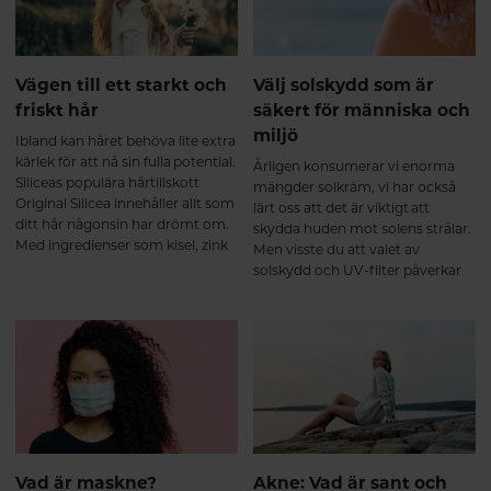
Vägen till ett starkt och
Välj solskydd som är
friskt hår
säkert för människa och
miljö
Ibland kan håret behöva lite extra
kärlek för att nå sin fulla potential.
Årligen konsumerar vi enorma
Siliceas populära hårtillskott
mängder solkräm, vi har också
Original Silicea innehåller allt som
lärt oss att det är viktigt att
ditt hår någonsin har drömt om.
skydda huden mot solens strålar.
Med ingredienser som kisel, zink
Men visste du att valet av
och biotin boostar det både hår,
solskydd och UV-filter påverkar
hud och naglar inifrån.
din hud, hälsa och vår planet?
Här tittar vi närmre på olika typer
av UV-filter och hjälper dig att
välja rätt.
Vad är maskne?
Akne: Vad är sant och