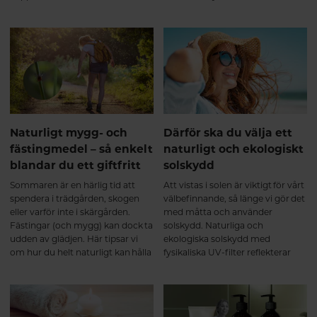
strålar som når din hud varje dag,
pigmenteringar och solskador.
året om. Det handlar inte bara
om de dagar du solar på
stranden, utan om all tid du
spenderar utomhus.
Naturligt mygg- och
Därför ska du välja ett
fästingmedel – så enkelt
naturligt och ekologiskt
blandar du ett giftfritt
solskydd
Sommaren är en härlig tid att
Att vistas i solen är viktigt för vårt
spendera i trädgården, skogen
välbefinnande, så länge vi gör det
eller varför inte i skärgården.
med måtta och använder
Fästingar (och mygg) kan dock ta
solskydd. Naturliga och
udden av glädjen. Här tipsar vi
ekologiska solskydd med
om hur du helt naturligt kan hålla
fysikaliska UV-filter reflekterar
dom på avstånd – från både dig
solens strålar likt en spegel. Det är
själv och din fyrbenta vän.
ett effektivt sätt att skydda huden
samtidigt som du slipper
hormonstörande ämnen. Här får