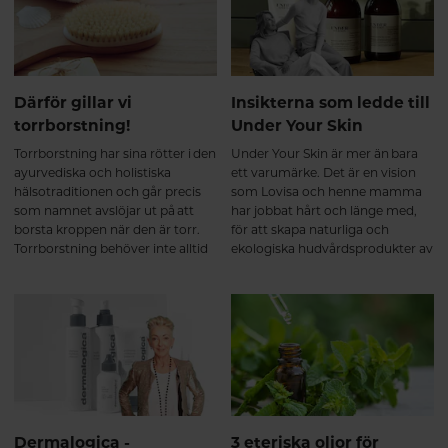
du veta mer.
Därför gillar vi
Insikterna som ledde till
torrborstning!
Under Your Skin
Torrborstning har sina rötter i den
Under Your Skin är mer än bara
ayurvediska och holistiska
ett varumärke. Det är en vision
hälsotraditionen och går precis
som Lovisa och henne mamma
som namnet avslöjar ut på att
har jobbat hårt och länge med,
borsta kroppen när den är torr.
för att skapa naturliga och
Torrborstning behöver inte alltid
ekologiska hudvårdsprodukter av
vara skönt men det ska heller inte
hög kvalitet som även är
riva eller göra ont.
miljövänliga. De tror på att det vi
sätter på vår hud, hamnar till slut
under den och därför är
ingredienserna i din hudvård lika
viktigt som det vi stoppar i oss.
Du blir vad du smörjer - helt
enkelt!
Dermalogica -
3 eteriska oljor för