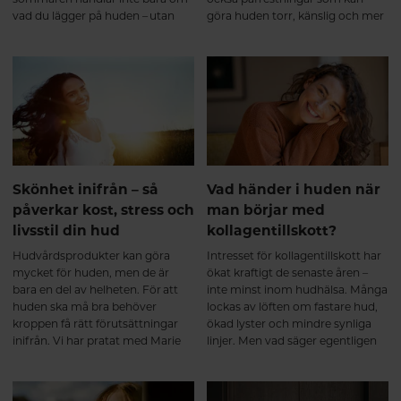
vad du lägger på huden – utan
göra huden torr, känslig och mer
också om hur du tar hand om
utsatt för yttre påverkan. Med
den inifrån. Precis som en bra
rätt hudvårdsrutiner och genom
hudvårdsrutin bygger på
att ge kroppen näring inifrån kan
kontinuitet väljer många att
du hjälpa huden att behålla sin
komplettera kosten med
lyster och kännas välmående hela
betakaroten inför perioder då de
sommaren.
vistas mer i solen.
Skönhet inifrån – så
Vad händer i huden när
påverkar kost, stress och
man börjar med
livsstil din hud
kollagentillskott?
Hudvårdsprodukter kan göra
Intresset för kollagentillskott har
mycket för huden, men de är
ökat kraftigt de senaste åren –
bara en del av helheten. För att
inte minst inom hudhälsa. Många
huden ska må bra behöver
lockas av löften om fastare hud,
kroppen få rätt förutsättningar
ökad lyster och mindre synliga
inifrån. Vi har pratat med Marie
linjer. Men vad säger egentligen
Köhlmark, hudterapeut på
forskningen, och vad händer i
Hälsokosten, om sambandet
huden när man börjar ta
mellan näring, stress,
kollagen? Här är en närmare titt