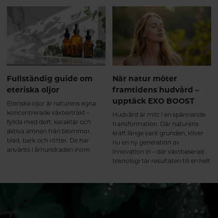
Fullständig guide om
När natur möter
eteriska oljor
framtidens hudvård –
upptäck EXO BOOST
Eteriska oljor är naturens egna
koncentrerade växtextrakt –
Hudvård är mitt i en spännande
fyllda med doft, karaktär och
transformation. Där naturens
aktiva ämnen från blommor,
kraft länge varit grunden, kliver
blad, bark och rötter. De har
nu en ny generation av
använts i århundraden inom
innovation in – där växtbaserad
både hudvård och aromaterapi
teknologi tar resultaten till en helt
och är idag ett populärt inslag i
ny nivå. Weledas nya serie EXO
allt från ansiktsoljor och hårvård
BOOST är ett tydligt exempel på
till avslappnande hemmaritualer.
just detta: en banbrytande fusion
I denna guide går vi igenom vad
mellan naturliga ingredienser och
eteriska oljor är, hur de används
avancerad hudvårdsforskning.
på ett säkert sätt och hur du kan