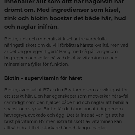
innehåller allt som ditt hår någonsin har
drömt om. Med ingredienser som kisel,
zink och biotin boostar det både hår, hud
och naglar inifrån.
Biotin, zink och mineraliskt kisel är tre värdefulla
näringstillskott om du vill förbättra hårets kvalité. Men vad
är det de gör egentligen? Häng med så går vi igenom
begreppen och kollar på vad de olika vitaminerna och
mineralerna fyller för funktion.
Biotin – supervitamin för håret
Biotin, även kallat B7 är den B-vitamin som är viktigast för
ett starkt hår. Den har egenskaper som motverkar håravfall
samtidigt som den hjälper både hud och naglar att behålla
spänst och styrka. Biotin får du bland annat i dig genom
havregryn, avokado och ägg. Det är inte så vanligt att ha
brist på vitamin B7 men extra tillskott av vitaminen kan
alltså bidra till ett starkare hår och längre naglar.