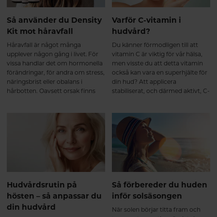
Så använder du Density
Varför C-vitamin i
Kit mot håravfall
hudvård?
Håravfall är något många
Du känner förmodligen till att
upplever någon gång i livet. För
vitamin C är viktig för vår hälsa,
vissa handlar det om hormonella
men visste du att detta vitamin
förändringar, för andra om stress,
också kan vara en superhjälte för
näringsbrist eller obalans i
din hud? Att applicera
hårbotten. Oavsett orsak finns
stabiliserat, och därmed aktivt, C-
det inga snabba lösningar – men
vitamin direkt på huden bidrar
det går att skapa rätt
med bättre skydd för dina
förutsättningar för ett starkare,
hudceller, samtidigt som det
friskare hår.
bygger upp mer fukt, ger dig
slätare struktur och inte minst -
massor av glow!
Hudvårdsrutin på
Så förbereder du huden
hösten – så anpassar du
inför solsäsongen
din hudvård
När solen börjar titta fram och