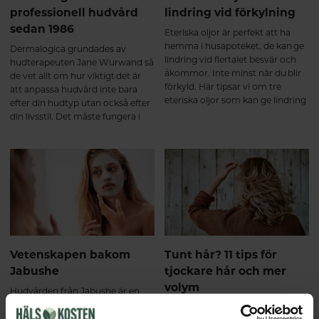
professionell hudvård
lindring vid förkylning
sedan 1986
Eteriska oljor är perfekt att ha
hemma i husapoteket, de kan ge
Dermalogica grundades av
lindring vid flertalet besvär och
hudterapeuten Jane Wurwand så
åkommor. Inte minst när du blir
de vet allt om hur viktigt det är
förkyld. Här tipsar vi om tre
att anpassa hudvård inte bara
eteriska oljor som kan ge lindring
efter din hudtyp utan också efter
när förkylningen är ett faktum.
din livsstil. Det måste fungera i
vardagen och ge de resultat som
just din hud behöver.
Dermalogica är inte bara
synonymt med resultatgivande
hudvårdsprodukter utan även
med behandlingar av hög
professionell standard.
Vetenskapen bakom
Tunt hår? 11 tips för
Jabushe
tjockare hår och mer
volym
Hudvården från Jabushe är en
aktiv hudvård med bevisad effekt
Känns håret tunt och flygigt?
mot hudens ålderstecken – med