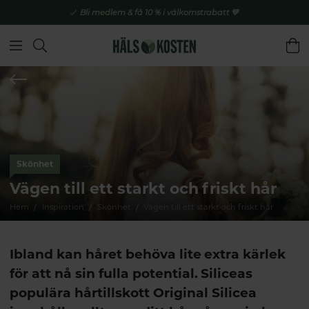
Bli medlem & få 10 % i välkomstrabatt 💚
Skönhet
Vägen till ett starkt och friskt hår
Hem
Inspiration
Skönhet
Vägen till ett starkt och friskt hår
Ibland kan håret behöva lite extra kärlek
för att nå sin fulla potential. Siliceas
populära hårtillskott Original Silicea