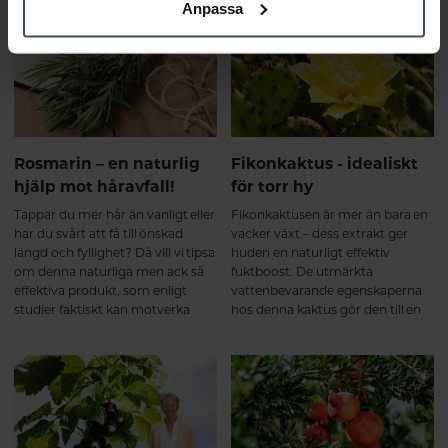
hudvård - och kan även ge kost-
Anpassa
och näringsråd i samband med
din behandling. Här kan du
botanisera och välja bland alla
härliga behandlingar.
Rosmarin – en naturlig
Fikonkaktus - idealiskt
hjälp mot håravfall!
för torr hy
Tappar du mer hår än vanligt eller
Fikonkaktusen är mer än bara en
har du svårt att få till önskad
vacker växt – dess extrakt ger
längd och fyllighet? Då vill vi tipsa
huden en naturligt effektiv
om denna naturliga men ack så
fuktboost. De utmärkta
effektiva produkt, som enligt
vattenbevarande egenskaperna
studier faktiskt kan motverka
hos denna kaktus gör den till en
håravfall och i stället stimulera
utmärkt hudvårdsingrediens.
hårväxten.