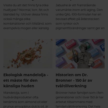
Visste du att det finns fyra olika
Jabushe är ett framstående
hudtyper? Normal, torr, fet och
varumärke inom anti aging. Den
blandad hy. Utöver dessa finns
unika QAL-100-formulan har en
också många olika
bevisad effekt på ålderstecken
kombinationer och tillstånd, som
som rynkor och
exempelvis mogen eller känslig
pigmentförändringar samt ger en
hud. Välj alltid
spänstigare och slätare hud med
hudvårdsprodukter utifrån den
ungdomlig lyster. Allt detta är
hudtyp du har.
bevarat i ”nya” Jabushe som
relanseras i en ny, grönare
kostym med förbättrad doft,
textur och effekt.
Ekologisk mandelolja -
Historien om Dr.
ett måste för den
Bronner - 150 år av
känsliga huden
tvåltillverkning
Mandelolja, som i
Bronner heter familjen som i fem
hudvårdsprodukter ofta
generationer och i över 150 år har
benämns som almond oil eller
arbetat tillsammans med
prunus amygdalus dulcis oil, är
familjetvåltillverkning. Det hela