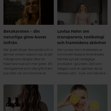
återhämtning och hudens
på processen – från de första
välmående.
veckorna till långsiktiga
förändringar.
Betakaroten – din
Lovisa Hahn om
naturliga glow-boost
transparens, toxikologi
inifrån
och framtidens skönhet
När ljuset börjar återvända och vi
När Lovisa Hahn drabbades av
lämnar vintern bakom oss, är det
hormonell obalans förändrades
många som längtar efter en
hennes syn på vardagliga
fräschare hud och mer lyster. Ett
produkter i grunden. Det som
näringsämne som ofta lyfts fram
tidigare varit en självklar del av
just inför vår och sommar är
hennes rutin – hud- och hårvård –
betakaroten – naturens egen
blev plötsligt något hon började
glow-boost.
ifrågasätta på djupet.