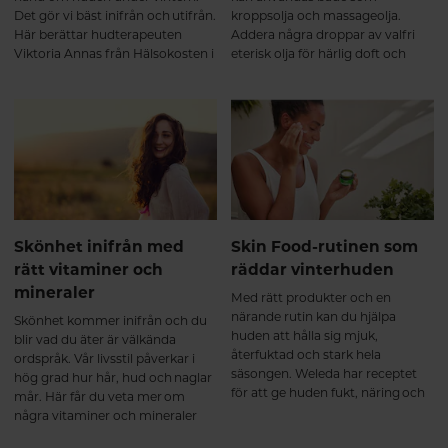
Det gör vi bäst inifrån och utifrån.
kroppsolja och massageolja.
Här berättar hudterapeuten
Addera några droppar av valfri
Viktoria Annas från Hälsokosten i
eterisk olja för härlig doft och
Uppsala hur.
stimulering av sinnena.
Skönhet inifrån med
Skin Food-rutinen som
rätt vitaminer och
räddar vinterhuden
mineraler
Med rätt produkter och en
närande rutin kan du hjälpa
Skönhet kommer inifrån och du
huden att hålla sig mjuk,
blir vad du äter är välkända
återfuktad och stark hela
ordspråk. Vår livsstil påverkar i
säsongen. Weleda har receptet
hög grad hur hår, hud och naglar
för att ge huden fukt, näring och
mår. Här får du veta mer om
glow hela vintern.
några vitaminer och mineraler
som bidrar till skönhet inifrån.