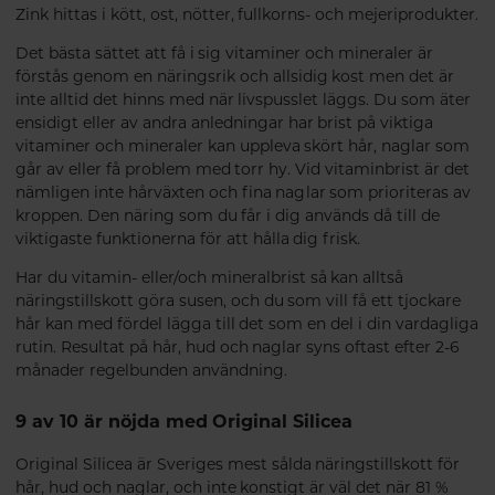
Zink hittas i kött, ost, nötter, fullkorns- och mejeriprodukter.
Det bästa sättet att få i sig vitaminer och mineraler är
förstås genom en näringsrik och allsidig kost men det är
inte alltid det hinns med när livspusslet läggs. Du som äter
ensidigt eller av andra anledningar har brist på viktiga
vitaminer och mineraler kan uppleva skört hår, naglar som
går av eller få problem med torr hy. Vid vitaminbrist är det
nämligen inte hårväxten och fina naglar som prioriteras av
kroppen. Den näring som du får i dig används då till de
viktigaste funktionerna för att hålla dig frisk.
Har du vitamin- eller/och mineralbrist så kan alltså
näringstillskott göra susen, och du som vill få ett tjockare
hår kan med fördel lägga till det som en del i din vardagliga
rutin. Resultat på hår, hud och naglar syns oftast efter 2-6
månader regelbunden användning.
9 av 10 är nöjda med Original Silicea
Original Silicea är Sveriges mest sålda näringstillskott för
hår, hud och naglar, och inte konstigt är väl det när 81 %