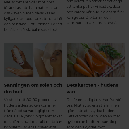
temperaturen stiger är det dags
När sommaren går mot höst
att tänka på hur vi bäst skyddar
förändras inte bara naturen runt
och vårdar vår hud. Solens strålar
oss – även huden påverkas av
kan ge oss D-vitamin och
kyligare temperaturer, torrare luft
sommarkänslor – men också
och minskad luftfuktighet. För att
solskador och för tidigt åldrande
behålla en frisk, balanserad och
om vi inte är försiktiga. Här är en
strålande hud är det viktigt att
guide till hur du kan förbereda din
anpassa sin hudvårdsrutin. Här
hud inför solsäsongen på ett
får du de bästa tipsen för hur du
hälsosamt och hållbart sätt.
tar hand om huden på hösten.
Sanningen om solen och
Betakaroten - hudens
din hud
vän
Visste du att 80–90 procent av
Det är en härlig tid vi har framför
hudens ålderstecken kommer
oss. Njut av solens strålar men
från något så vardagligt som
glöm inte att skydda huden.
dagsljus? Rynkor, pigmentfläckar
Betakaroten ger huden en mer
och ojämn hudton – allt detta kan
gyllenbrun hudton - samtidigt
kopplas till solens ultravioletta
som den skyddar mot