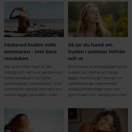
Förbered huden inför
Så tar du hand om
sommaren – inte bara
huden i sommar inifrån
resväskan
och ut
När solen tittar fram är det
Sommaren är en fantastisk tid för
många som ser över garderoben,
huden. Sol, värme och långa
bokar semestern och fyller
dagar utomhus ger energi och
strandväskan med solkräm. Men
välbefinnande, men innebär
sommaren handlar inte bara om
också påfrestningar som kan
vad du lägger på huden – utan
göra huden torr, känslig och mer
också om hur du tar hand om
utsatt för yttre påverkan. Med
den inifrån. Precis som en bra
rätt hudvårdsrutiner och genom
hudvårdsrutin bygger på
att ge kroppen näring inifrån kan
kontinuitet väljer många att
du hjälpa huden att behålla sin
komplettera kosten med
lyster och kännas välmående hela
betakaroten inför perioder då de
sommaren.