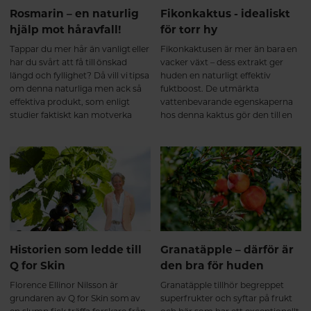
Rosmarin – en naturlig
Fikonkaktus - idealiskt
hjälp mot håravfall!
för torr hy
Tappar du mer hår än vanligt eller
Fikonkaktusen är mer än bara en
har du svårt att få till önskad
vacker växt – dess extrakt ger
längd och fyllighet? Då vill vi tipsa
huden en naturligt effektiv
om denna naturliga men ack så
fuktboost. De utmärkta
effektiva produkt, som enligt
vattenbevarande egenskaperna
studier faktiskt kan motverka
hos denna kaktus gör den till en
håravfall och i stället stimulera
utmärkt hudvårdsingrediens.
hårväxten.
Historien som ledde till
Granatäpple – därför är
Q for Skin
den bra för huden
Florence Ellinor Nilsson är
Granatäpple tillhör begreppet
grundaren av Q for Skin som av
superfrukter och syftar på frukt