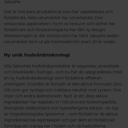
Jabushe.
Det är inte bara produkterna som har uppdaterats och
förbättrats, hela varumärket har omarbetats. Den
sensoriska upplevelsen i form av texturer och dofter har
förbättrats och förpackningarna har fått ny design.
Relanseringen är det största som har hänt Jabushe sedan
varumärket kom ut på marknaden för snart 20 år sedan.
Ny unik hudvårdsteknologi
Alla Jabushes hudvårdsprodukter är veganska, utvecklade
och tillverkade i Sverige – och nu har de uppgraderats med
en ny hudvårdsteknologi som förbättrar effekten
ytterligare. Grunden är fortsatt är den aktiva formulan QAL-
100 som ger synliga och mätbara resultat mot rynkor, fina
linjer och andra ålderstecken. Nytt är att dess aktiva
ingredienser har kapslats in i 100 procent biokompatibla,
biologiskt nedbrytbara och hypoallergena bärare – en typ
av högteknologiska liposomer – som förbättrar de aktiva
ingrediensernas egenskaper och ger dem en förbättrad
förmåga att tränga ner i huden och nå hudcellerna.