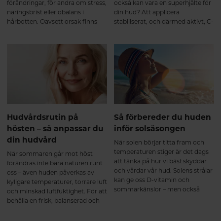
förändringar, för andra om stress,
också kan vara en superhjälte för
näringsbrist eller obalans i
din hud? Att applicera
hårbotten. Oavsett orsak finns
stabiliserat, och därmed aktivt, C-
det inga snabba lösningar – men
vitamin direkt på huden bidrar
det går att skapa rätt
med bättre skydd för dina
förutsättningar för ett starkare,
hudceller, samtidigt som det
friskare hår.
bygger upp mer fukt, ger dig
slätare struktur och inte minst -
massor av glow!
Hudvårdsrutin på
Så förbereder du huden
hösten – så anpassar du
inför solsäsongen
din hudvård
När solen börjar titta fram och
temperaturen stiger är det dags
När sommaren går mot höst
att tänka på hur vi bäst skyddar
förändras inte bara naturen runt
och vårdar vår hud. Solens strålar
oss – även huden påverkas av
kan ge oss D-vitamin och
kyligare temperaturer, torrare luft
sommarkänslor – men också
och minskad luftfuktighet. För att
solskador och för tidigt åldrande
behålla en frisk, balanserad och
om vi inte är försiktiga. Här är en
strålande hud är det viktigt att
guide till hur du kan förbereda din
anpassa sin hudvårdsrutin. Här