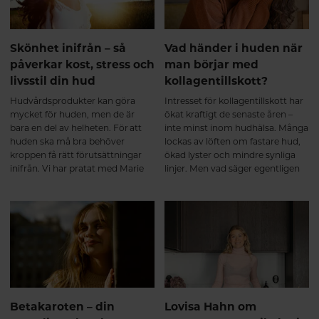
vistas mer i solen.
Skönhet inifrån – så
Vad händer i huden när
påverkar kost, stress och
man börjar med
livsstil din hud
kollagentillskott?
Hudvårdsprodukter kan göra
Intresset för kollagentillskott har
mycket för huden, men de är
ökat kraftigt de senaste åren –
bara en del av helheten. För att
inte minst inom hudhälsa. Många
huden ska må bra behöver
lockas av löften om fastare hud,
kroppen få rätt förutsättningar
ökad lyster och mindre synliga
inifrån. Vi har pratat med Marie
linjer. Men vad säger egentligen
Köhlmark, hudterapeut på
forskningen, och vad händer i
Hälsokosten, om sambandet
huden när man börjar ta
mellan näring, stress,
kollagen? Här är en närmare titt
återhämtning och hudens
på processen – från de första
välmående.
veckorna till långsiktiga
förändringar.
Betakaroten – din
Lovisa Hahn om