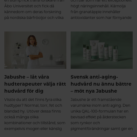
en slump fick träffa forskare från
och bär som har ett exceptionellt
Åbo Universitet och fick då
högt näringsinnehåll. Kärnolja
kännedom om deras forskning
från granatäpple innehåller
på nordiska bärfröoljor och vilka
antioxidanter som har förnyande
fantastiska forskningsresultat de
egenskaper på grund av höga
hade fått. Detta blev starten på
halter polyfenoler.
en imponerande resa.
Jabushe – låt våra
Svensk anti-aging-
hudterapeuter välja rätt
hudvård nu ännu bättre
hudvård för dig
– möt nya Jabushe
Visste du att det finns fyra olika
Jabushe är ett framstående
hudtyper? Normal, torr, fet och
varumärke inom anti aging. Den
blandad hy. Utöver dessa finns
unika QAL-100-formulan har en
också många olika
bevisad effekt på ålderstecken
kombinationer och tillstånd, som
som rynkor och
exempelvis mogen eller känslig
pigmentförändringar samt ger en
hud. Välj alltid
spänstigare och slätare hud med