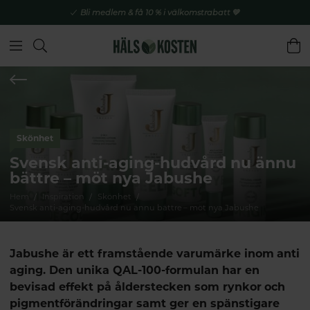
Bli medlem & få 10 % i välkomstrabatt 💚
Skönhet
Svensk anti-aging-hudvård nu ännu
bättre – möt nya Jabushe
Hem
Inspiration
Skönhet
Svensk anti-aging-hudvård nu ännu bättre – möt nya Jabushe
Jabushe är ett framstående varumärke inom anti
aging. Den unika QAL-100-formulan har en
bevisad effekt på ålderstecken som rynkor och
pigmentförändringar samt ger en spänstigare