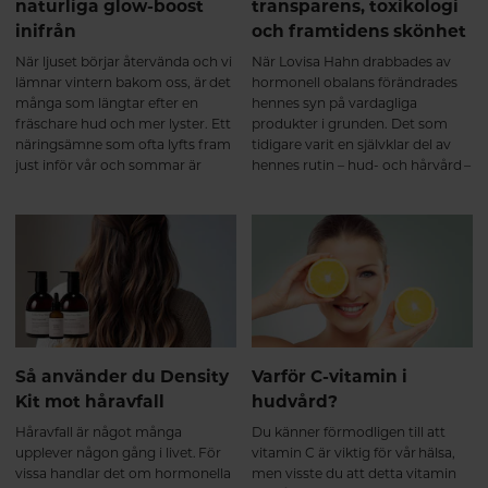
naturliga glow-boost
transparens, toxikologi
inifrån
och framtidens skönhet
När ljuset börjar återvända och vi
När Lovisa Hahn drabbades av
lämnar vintern bakom oss, är det
hormonell obalans förändrades
många som längtar efter en
hennes syn på vardagliga
fräschare hud och mer lyster. Ett
produkter i grunden. Det som
näringsämne som ofta lyfts fram
tidigare varit en självklar del av
just inför vår och sommar är
hennes rutin – hud- och hårvård –
betakaroten – naturens egen
blev plötsligt något hon började
glow-boost.
ifrågasätta på djupet.
Så använder du Density
Varför C-vitamin i
Kit mot håravfall
hudvård?
Håravfall är något många
Du känner förmodligen till att
upplever någon gång i livet. För
vitamin C är viktig för vår hälsa,
vissa handlar det om hormonella
men visste du att detta vitamin