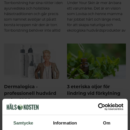
Torrborstning har sina rötter i den
Under Your Skin är mer än bara
ayurvediska och holistiska
ett varumärke. Det är en vision
hälsotraditionen och går precis
som Lovisa och henne mamma
som namnet avslöjar ut på att
har jobbat hårt och länge med,
borsta kroppen när den är torr.
för att skapa naturliga och
Torrborstning behöver inte alltid
ekologiska hudvårdsprodukter av
vara skönt men det ska heller inte
hög kvalitet som även är
riva eller göra ont.
miljövänliga. De tror på att det vi
sätter på vår hud, hamnar till slut
under den och därför är
ingredienserna i din hudvård lika
viktigt som det vi stoppar i oss.
Du blir vad du smörjer - helt
enkelt!
Dermalogica -
3 eteriska oljor för
professionell hudvård
lindring vid förkylning
sedan 1986
Eteriska oljor är perfekt att ha
hemma i husapoteket, de kan ge
Dermalogica grundades av
lindring vid flertalet besvär och
hudterapeuten Jane Wurwand så
åkommor. Inte minst när du blir
de vet allt om hur viktigt det är
Samtycke
Information
Om
förkyld. Här tipsar vi om tre
att anpassa hudvård inte bara
eteriska oljor som kan ge lindring