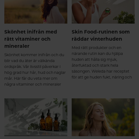
Skönhet inifrån med
Skin Food-rutinen som
rätt vitaminer och
räddar vinterhuden
mineraler
Med rätt produkter och en
närande rutin kan du hjälpa
Skönhet kommer inifrån och du
huden att hålla sig mjuk,
blir vad du äter är välkända
återfuktad och stark hela
ordspråk. Vår livsstil påverkar i
säsongen. Weleda har receptet
hög grad hur hår, hud och naglar
för att ge huden fukt, näring och
mår. Här får du veta mer om
glow hela vintern.
några vitaminer och mineraler
som bidrar till skönhet inifrån.