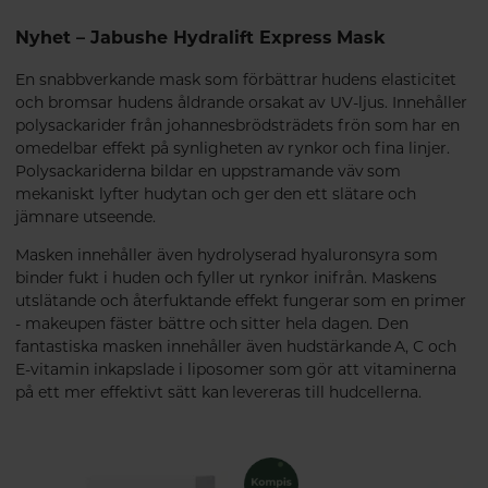
Nyhet – Jabushe Hydralift Express Mask
En snabbverkande mask som förbättrar hudens elasticitet
och bromsar hudens åldrande orsakat av UV-ljus. Innehåller
polysackarider från johannesbrödsträdets frön som har en
omedelbar effekt på synligheten av rynkor och fina linjer.
Polysackariderna bildar en uppstramande väv som
mekaniskt lyfter hudytan och ger den ett slätare och
jämnare utseende.
Masken innehåller även hydrolyserad hyaluronsyra som
binder fukt i huden och fyller ut rynkor inifrån. Maskens
utslätande och återfuktande effekt fungerar som en primer
- makeupen fäster bättre och sitter hela dagen. Den
fantastiska masken innehåller även hudstärkande A, C och
E-vitamin inkapslade i liposomer som gör att vitaminerna
på ett mer effektivt sätt kan levereras till hudcellerna.