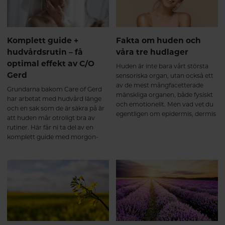
används.
Komplett guide +
Fakta om huden och
hudvårdsrutin – få
våra tre hudlager
optimal effekt av C/O
Huden är inte bara vårt största
Gerd
sensoriska organ, utan också ett
av de mest mångfacetterade
Grundarna bakom Care of Gerd
mänskliga organen, både fysiskt
har arbetat med hudvård länge
och emotionellt. Men vad vet du
och en sak som de är säkra på är
egentligen om epidermis, dermis
att huden mår otroligt bra av
och hypodermis, som är våra tre
rutiner. Här får ni ta del av en
hudlager?
komplett guide med morgon-
och kvällsrutiner för din hudtyp
ur C/O Gerds ekologiska
produktsortiment som kommer
göra skillnad för din hudvitalitet.