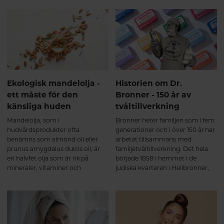
hudvårdsprodukter utifrån den
ungdomlig lyster. Allt detta är
hudtyp du har.
bevarat i ”nya” Jabushe som
relanseras i en ny, grönare
kostym med förbättrad doft,
textur och effekt.
Ekologisk mandelolja -
Historien om Dr.
ett måste för den
Bronner - 150 år av
känsliga huden
tvåltillverkning
Mandelolja, som i
Bronner heter familjen som i fem
hudvårdsprodukter ofta
generationer och i över 150 år har
benämns som almond oil eller
arbetat tillsammans med
prunus amygdalus dulcis oil, är
familjetvåltillverkning. Det hela
en halvfet olja som är rik på
började 1858 i hemmet i de
mineraler, vitaminer och
judiska kvarteren i Heilbronner,
omättade fettsyror. Mandelolja
Tyskland, där de blev först i landet
kan utvinnas från både
att producera en klassisk
sötmandel och bittermandel. I
kastiljetvål.
skönhetsprodukter är det
framför allt sötmandelolja som