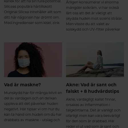
kärlek för att nå sin fulla potential.
Årligen konsumerar vi enorma
Siliceas populära hårtillskott
mängder solkräm, vi har också
Original Silicea innehåller allt som
lärt oss att det är viktigt att
ditt hår någonsin har drömt om.
skydda huden mot solens strålar.
Med ingredienser som kisel, zink
Men visste du att valet av
och biotin boostar det både hår,
solskydd och UV-filter påverkar
hud och naglar inifrån.
din hud, hälsa och vår planet?
Här tittar vi närmre på olika typer
av UV-filter och hjälper dig att
välja rätt.
Vad är maskne?
Akne: Vad är sant och
falskt + 8 hudvårdstips
Munskydd har för många blivit en
del av vardagen och en del kan
Akne, vardagligt kallat finnar,
uppleva att det påverkar huden
orsakas av inflammation i
negativt. Här tipsar vi om hur du
talgkörtlarna. Det är vanligt och
kan ta hand om huden om du har
ofarligt men kan vara besvärligt
drabbats av maskne - utslag och
för den som är drabbad. Här
plitor till följd av
reder vi ut vad som är sant och