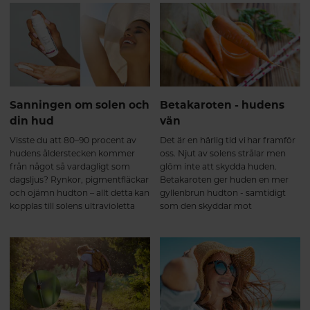
hud inför solsäsongen på ett
får du de bästa tipsen för hur du
hälsosamt och hållbart sätt.
tar hand om huden på hösten.
Sanningen om solen och
Betakaroten - hudens
din hud
vän
Visste du att 80–90 procent av
Det är en härlig tid vi har framför
hudens ålderstecken kommer
oss. Njut av solens strålar men
från något så vardagligt som
glöm inte att skydda huden.
dagsljus? Rynkor, pigmentfläckar
Betakaroten ger huden en mer
och ojämn hudton – allt detta kan
gyllenbrun hudton - samtidigt
kopplas till solens ultravioletta
som den skyddar mot
strålar som når din hud varje dag,
pigmenteringar och solskador.
året om. Det handlar inte bara
om de dagar du solar på
stranden, utan om all tid du
spenderar utomhus.