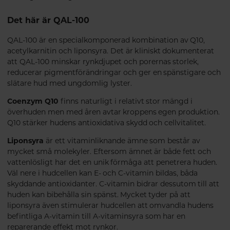
Det här är QAL-100
QAL-100 är en specialkomponerad kombination av Q10,
acetylkarnitin och liponsyra. Det är kliniskt dokumenterat
att QAL-100 minskar rynkdjupet och porernas storlek,
reducerar pigmentförändringar och ger en spänstigare och
slätare hud med ungdomlig lyster.
Coenzym Q10
finns naturligt i relativt stor mängd i
överhuden men med åren avtar kroppens egen produktion.
Q10 stärker hudens antioxidativa skydd och cellvitalitet.
Liponsyra
är ett vitaminliknande ämne som består av
mycket små molekyler. Eftersom ämnet är både fett och
vattenlösligt har det en unik förmåga att penetrera huden.
Väl nere i hudcellen kan E- och C-vitamin bildas, båda
skyddande antioxidanter. C-vitamin bidrar dessutom till att
huden kan bibehålla sin spänst. Mycket tyder på att
liponsyra även stimulerar hudcellen att omvandla hudens
befintliga A-vitamin till A-vitaminsyra som har en
reparerande effekt mot rynkor.