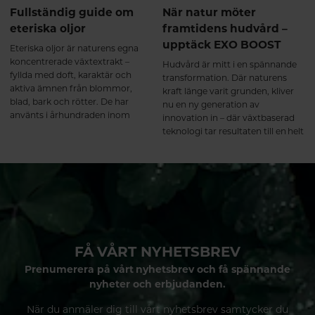
Fullständig guide om
När natur möter
eteriska oljor
framtidens hudvård –
upptäck EXO BOOST
Eteriska oljor är naturens egna
koncentrerade växtextrakt –
Hudvård är mitt i en spännande
fyllda med doft, karaktär och
transformation. Där naturens
aktiva ämnen från blommor,
kraft länge varit grunden, kliver
blad, bark och rötter. De har
nu en ny generation av
använts i århundraden inom
innovation in – där växtbaserad
både hudvård och aromaterapi
teknologi tar resultaten till en helt
och är idag ett populärt inslag i
ny nivå. Weledas nya serie EXO
allt från ansiktsoljor och hårvård
BOOST är ett tydligt exempel på
till avslappnande hemmaritualer.
just detta: en banbrytande fusion
I denna guide går vi igenom vad
mellan naturliga ingredienser och
eteriska oljor är, hur de används
avancerad hudvårdsforskning.
på ett säkert sätt och hur du kan
integrera dem i din dagliga
skönhets- och välmåenderutin.
FÅ VÅRT NYHETSBREV
Prenumerera på vårt nyhetsbrev och få spännande
nyheter och erbjudanden.
När du anmäler dig till vårt nyhetsbrev samtycker du