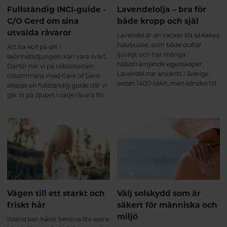
Fullständig INCI-guide -
Lavendelolja – bra för
C/O Gerd om sina
både kropp och själ
utvalda råvaror
Lavendel är en vacker lila så kallad
halvbuske, som både doftar
Att ha koll på allt i
ljuvligt och har många
skönhetsdjungeln kan vara svårt.
hälsofrämjande egenskaper.
Därför har vi på Hälsokosten
Lavendel har använts i Sverige
tillsammans med Care of Gerd
sedan 1400-talet, men kändes till
skapat en fullständig guide där vi
redan under antikens dagar i
går in på djupet i varje råvara för
andra delar av världen.
att lära er mer om dem och
berätta om varför C/O Gerd har
valt att använda just dem i sina
produkter.
Vägen till ett starkt och
Välj solskydd som är
friskt hår
säkert för människa och
miljö
Ibland kan håret behöva lite extra