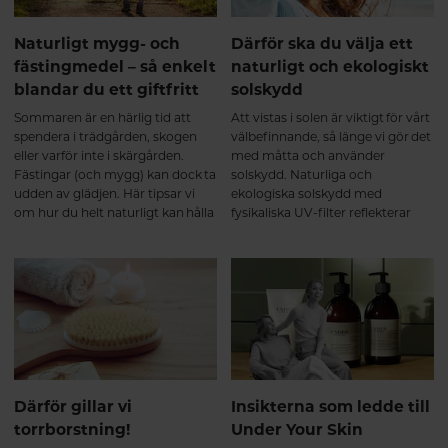
Naturligt mygg- och
Därför ska du välja ett
fästingmedel – så enkelt
naturligt och ekologiskt
blandar du ett giftfritt
solskydd
Sommaren är en härlig tid att
Att vistas i solen är viktigt för vårt
spendera i trädgården, skogen
välbefinnande, så länge vi gör det
eller varför inte i skärgården.
med måtta och använder
Fästingar (och mygg) kan dock ta
solskydd. Naturliga och
udden av glädjen. Här tipsar vi
ekologiska solskydd med
om hur du helt naturligt kan hålla
fysikaliska UV-filter reflekterar
dom på avstånd – från både dig
solens strålar likt en spegel. Det är
själv och din fyrbenta vän.
ett effektivt sätt att skydda huden
samtidigt som du slipper
hormonstörande ämnen. Här får
du veta mer.
Därför gillar vi
Insikterna som ledde till
torrborstning!
Under Your Skin