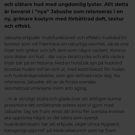
och slätare hud med ungdomlig lyster. Allt detta
är bevarat i ”nya” Jabushe som relanseras i en
ny, grönare kostym med förbättrad doft, textur
och effekt.
Jabushe erbjuder multifunktionell och effektiv hudvård för
kvinnor som vill framhäva sin naturliga skönhet, vårda sina
linjer och rynkor och lyft dem som något vackert. Kvinnor
som älskar sin hud – där varje skrattrynka och alla vackra
linjer bär på en historia. Med en holistisk syn på hudvård
boostas huden inifrån och ut, med kosttillskott för huden
och hudvårdsprodukter, som gör skillnad varje dag. Nu
relanseras Jabushe, ett av de första svenska
skönhetsvarumärkena inom anti aging.
- Vi är otroligt stolta och glada över att äntligen kunna
presentera det omfattande arbete som vi gjort med
Jabushe. Jag ser fram emot att ännu fler svenska kvinnor
ska upptäcka något av det bästa som svensk
hudvårdsindustri har att erbjuda, säger Ulrica Rygaard,
Kategorigruppchef, på MedicaNatumin som tar fram