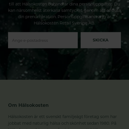
till att Hälsokosten behandlar dina personuppgifter. Du
kan närsomhelst återkalla samtycket genom att avsluta
din prenumeration. Personuppgiftsansvarig är
Hälsokosten Retail Sverige AB.
SKICKA
Om Hälsokosten
Hälsokosten är ett svenskt familjeägt företag som har
jobbat med naturlig hälsa och skönhet sedan 1980. På