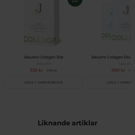
Jabushe Collagen 30p
Jabushe Collagen Ekon
Jabushe
Jabushe
339 kr
999 kr
375 kr
1 12
LÄGG I VARUKORGEN
LÄGG I VARUK
Liknande artiklar