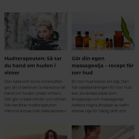
munskyddsanvändning.
falskt om akne – och ger dig åtta
hudvårdstips för en mer
balanserad hud.
Hudterapeuten: Så tar
Gör din egen
du hand om huden i
massageolja – recept för
vinter
torr hud
Den kalla och torra vinterluften
En torr hud kräver sin olja. Den
gör att vi behöver ta lite extra väl
här oljeblandningen för torr hud
hand om huden under vintern.
kan användas både som
Det gör vi bäst inifrån och utifrån.
kroppsolja och massageolja.
Här berättar hudterapeuten
Addera några droppar av valfri
Viktoria Annas från Hälsokosten i
eterisk olja för härlig doft och
Uppsala hur.
stimulering av sinnena.