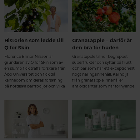
Historien som ledde till
Granatäpple – därför är
Q for Skin
den bra för huden
Florence Ellinor Nilsson är
Granatäpple tillhör begreppet
grundaren av Q for Skin som av
superfrukter och syftar på frukt
en slump fick träffa forskare från
och bär som har ett exceptionellt
Åbo Universitet och fick då
högt näringsinnehåll. Kärnolja
kännedom om deras forskning
från granatäpple innehåller
på nordiska bärfröoljor och vilka
antioxidanter som har förnyande
fantastiska forskningsresultat de
egenskaper på grund av höga
hade fått. Detta blev starten på
halter polyfenoler.
en imponerande resa.