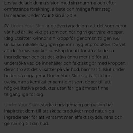
Lovisa delade denna vision med sin mamma och efter
omfattande forskning, arbete och många framsteg
lanserades Under Your Skin år 2018.
På
Under Your Skin
är de övertygade om att det som berör
vår hud är lika viktigt som den näring vi ger våra kroppar.
Idag utsätter kvinnor sin kropp för genomsnittligen 168
unika kemikalier dagligen genom hygienprodukter. De vet
att det krävs mycket kunskap för att förstå alla dessa
ingredienser och att det krävs ännu mer tid för att
undersöka vad de innehåller och faktiskt gör med kroppen. I
deras tro att det vi sätter på vår hud, hamnar tillslut under
huden så engagerar Under Your Skin sig i att få bort
tveksamma kemikalier samtidigt som de ser till att
högkvalitativa produkter utan farliga ämnen finns
tillgängliga för dig.
Under Your Skins
starka engagemang och vision har
inspirerat dem till att skapa produkter med naturliga
ingredienser för att varsamt men effekt skydda, rena och
ge näring till din hud.