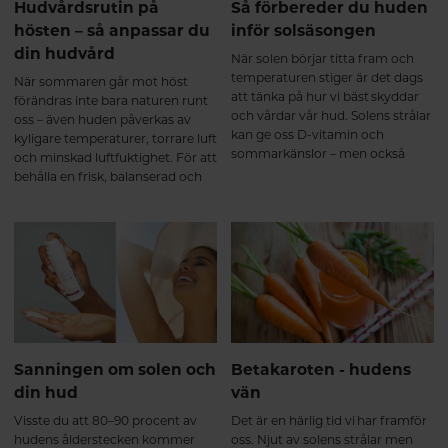
Hudvårdsrutin på
Så förbereder du huden
hösten – så anpassar du
inför solsäsongen
din hudvård
När solen börjar titta fram och
temperaturen stiger är det dags
När sommaren går mot höst
att tänka på hur vi bäst skyddar
förändras inte bara naturen runt
och vårdar vår hud. Solens strålar
oss – även huden påverkas av
kan ge oss D-vitamin och
kyligare temperaturer, torrare luft
sommarkänslor – men också
och minskad luftfuktighet. För att
solskador och för tidigt åldrande
behålla en frisk, balanserad och
om vi inte är försiktiga. Här är en
strålande hud är det viktigt att
guide till hur du kan förbereda din
anpassa sin hudvårdsrutin. Här
hud inför solsäsongen på ett
får du de bästa tipsen för hur du
hälsosamt och hållbart sätt.
tar hand om huden på hösten.
Sanningen om solen och
Betakaroten - hudens
din hud
vän
Visste du att 80–90 procent av
Det är en härlig tid vi har framför
hudens ålderstecken kommer
oss. Njut av solens strålar men