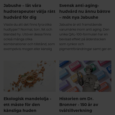
Jabushe – låt våra
Svensk anti-aging-
hudterapeuter välja rätt
hudvård nu ännu bättre
hudvård för dig
– möt nya Jabushe
Visste du att det finns fyra olika
Jabushe är ett framstående
hudtyper? Normal, torr, fet och
varumärke inom anti aging. Den
blandad hy. Utöver dessa finns
unika QAL-100-formulan har en
också många olika
bevisad effekt på ålderstecken
kombinationer och tillstånd, som
som rynkor och
exempelvis mogen eller känslig
pigmentförändringar samt ger en
hud. Välj alltid
spänstigare och slätare hud med
hudvårdsprodukter utifrån den
ungdomlig lyster. Allt detta är
hudtyp du har.
bevarat i ”nya” Jabushe som
relanseras i en ny, grönare
kostym med förbättrad doft,
textur och effekt.
Ekologisk mandelolja -
Historien om Dr.
ett måste för den
Bronner - 150 år av
känsliga huden
tvåltillverkning