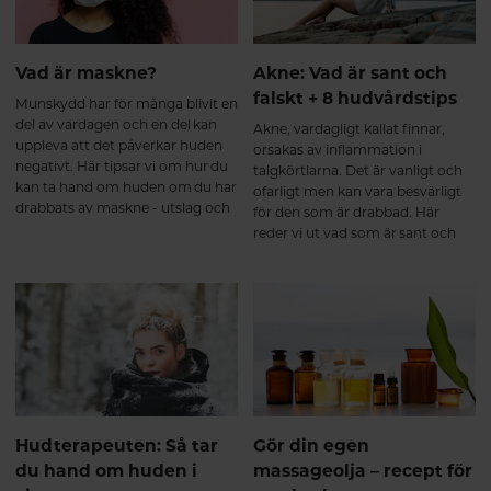
Vad är maskne?
Akne: Vad är sant och
falskt + 8 hudvårdstips
Munskydd har för många blivit en
del av vardagen och en del kan
Akne, vardagligt kallat finnar,
uppleva att det påverkar huden
orsakas av inflammation i
negativt. Här tipsar vi om hur du
talgkörtlarna. Det är vanligt och
kan ta hand om huden om du har
ofarligt men kan vara besvärligt
drabbats av maskne - utslag och
för den som är drabbad. Här
plitor till följd av
reder vi ut vad som är sant och
munskyddsanvändning.
falskt om akne – och ger dig åtta
hudvårdstips för en mer
balanserad hud.
Hudterapeuten: Så tar
Gör din egen
du hand om huden i
massageolja – recept för