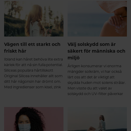
valt att använda just dem i sina
produkter.
Vägen till ett starkt och
Välj solskydd som är
friskt hår
säkert för människa och
miljö
Ibland kan håret behöva lite extra
kärlek för att nå sin fulla potential.
Årligen konsumerar vi enorma
Siliceas populära hårtillskott
mängder solkräm, vi har också
Original Silicea innehåller allt som
lärt oss att det är viktigt att
ditt hår någonsin har drömt om.
skydda huden mot solens strålar.
Med ingredienser som kisel, zink
Men visste du att valet av
och biotin boostar det både hår,
solskydd och UV-filter påverkar
hud och naglar inifrån.
din hud, hälsa och vår planet?
Här tittar vi närmre på olika typer
av UV-filter och hjälper dig att
välja rätt.