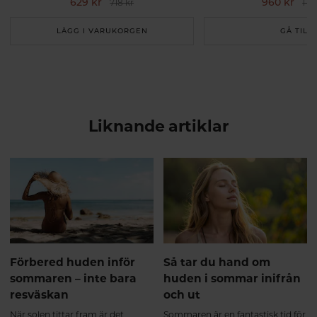
629 kr
960 kr
718 kr
1 19
LÄGG I VARUKORGEN
GÅ TILL
Liknande artiklar
Förbered huden inför
Så tar du hand om
sommaren – inte bara
huden i sommar inifrån
resväskan
och ut
När solen tittar fram är det
Sommaren är en fantastisk tid för