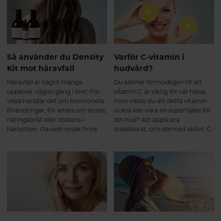
Så använder du Density
Varför C-vitamin i
Kit mot håravfall
hudvård?
Håravfall är något många
Du känner förmodligen till att
upplever någon gång i livet. För
vitamin C är viktig för vår hälsa,
vissa handlar det om hormonella
men visste du att detta vitamin
förändringar, för andra om stress,
också kan vara en superhjälte för
näringsbrist eller obalans i
din hud? Att applicera
hårbotten. Oavsett orsak finns
stabiliserat, och därmed aktivt, C-
det inga snabba lösningar – men
vitamin direkt på huden bidrar
det går att skapa rätt
med bättre skydd för dina
förutsättningar för ett starkare,
hudceller, samtidigt som det
friskare hår.
bygger upp mer fukt, ger dig
slätare struktur och inte minst -
massor av glow!