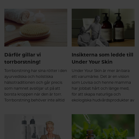
dom på avstånd – från både dig
solens strålar likt en spegel. Det är
själv och din fyrbenta vän.
ett effektivt sätt att skydda huden
samtidigt som du slipper
hormonstörande ämnen. Här får
du veta mer.
Därför gillar vi
Insikterna som ledde till
torrborstning!
Under Your Skin
Torrborstning har sina rötter i den
Under Your Skin är mer än bara
ayurvediska och holistiska
ett varumärke. Det är en vision
hälsotraditionen och går precis
som Lovisa och henne mamma
som namnet avslöjar ut på att
har jobbat hårt och länge med,
borsta kroppen när den är torr.
för att skapa naturliga och
Torrborstning behöver inte alltid
ekologiska hudvårdsprodukter av
vara skönt men det ska heller inte
hög kvalitet som även är
riva eller göra ont.
miljövänliga. De tror på att det vi
sätter på vår hud, hamnar till slut
under den och därför är
ingredienserna i din hudvård lika
viktigt som det vi stoppar i oss.