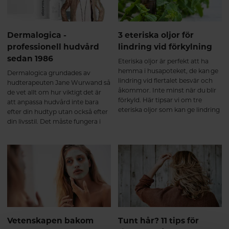
Du blir vad du smörjer - helt
enkelt!
Dermalogica -
3 eteriska oljor för
professionell hudvård
lindring vid förkylning
sedan 1986
Eteriska oljor är perfekt att ha
hemma i husapoteket, de kan ge
Dermalogica grundades av
lindring vid flertalet besvär och
hudterapeuten Jane Wurwand så
åkommor. Inte minst när du blir
de vet allt om hur viktigt det är
förkyld. Här tipsar vi om tre
att anpassa hudvård inte bara
eteriska oljor som kan ge lindring
efter din hudtyp utan också efter
när förkylningen är ett faktum.
din livsstil. Det måste fungera i
vardagen och ge de resultat som
just din hud behöver.
Dermalogica är inte bara
synonymt med resultatgivande
hudvårdsprodukter utan även
med behandlingar av hög
professionell standard.
Vetenskapen bakom
Tunt hår? 11 tips för