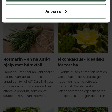
Köhlmark är utbildad med
Deras produkter är framtagna
Cidesco examen, och hon är även
med 100% naturligt certifierade
utbildad näringsterapeut. Hon
Anpassa
ingredienser med lika delar
har många års erfarenhet inom
intresse för människa och miljö.
hudvård - och kan även ge kost-
och näringsråd i samband med
din behandling. Här kan du
botanisera och välja bland alla
härliga behandlingar.
Rosmarin – en naturlig
Fikonkaktus - idealiskt
hjälp mot håravfall!
för torr hy
Tappar du mer hår än vanligt eller
Fikonkaktusen är mer än bara en
har du svårt att få till önskad
vacker växt – dess extrakt ger
längd och fyllighet? Då vill vi tipsa
huden en naturligt effektiv
om denna naturliga men ack så
fuktboost. De utmärkta
effektiva produkt, som enligt
vattenbevarande egenskaperna
studier faktiskt kan motverka
hos denna kaktus gör den till en
håravfall och i stället stimulera
utmärkt hudvårdsingrediens.
hårväxten.