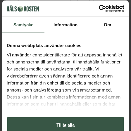
Jabushe
tjockare hår och mer
volym
Hudvården från Jabushe är en
aktiv hudvård med bevisad effekt
Känns håret tunt och flygigt?
mot hudens ålderstecken – med
Många kvinnor – och även män –
Samtycke
Information
Om
väl dokumenterad effekt och är
önskar sig ett tjockare och mer
baserad på gedigen svensk
fylligt hår. Perioder av håravfall
forskning.
kan dock göra det tunnare än
normalt. Här får du lära dig mer
Denna webbplats använder cookies
om håravfall och tips på hur du
Vi använder enhetsidentifierare för att anpassa innehållet
bäst vårdar och stylar dig till en
fylligare kalufs.
och annonserna till användarna, tillhandahålla funktioner
för sociala medier och analysera vår trafik. Vi
vidarebefordrar även sådana identifierare och annan
information från din enhet till de sociala medier och
annons- och analysföretag som vi samarbetar med.
Dessa kan i sin tur kombinera informationen med annan
Weleda - 100% naturliga
Behandlingsmeny
information som du har tillhandahållit eller som de har
produkter sedan 1921
På Hälsokosten i Fruängen
samlat in när du har använt deras tjänster.
erbjuder vi ansiktsbehandlingar
Weleda har sedan 100 år tillbaka
med Maria Åkerberg och C/O
erbjudit naturlig och ekologisk
Tillåt alla
GERD. Vår hudterapeut Marie
hudvård för alla oavsett ålder.