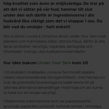
hög kvalitet som även är miljövänliga. De tror på
att det vi sätter på vår hud, hamnar till slut
under den och därför är ingredienserna i din
hudvård lika viktigt som det vi stoppar i oss. Du
blir vad du smörjer - helt enkelt!
Mor & dotter, Lovisa & Christina, driver Under Your Skin med
planeten och människans hälsa i största fokus, därför är alla
deras produkter naturliga, veganska, ekologiska och
tillverkade i Sverige utan tveksamma kemikalier.
Hur idén bakom
Under Your Skin
kom till
I 20-årsåldern drabbades Lovisa av hormonell obalans.
Läkare rekommenderade östrogentillskott, men hennes oro
över de potentiella biverkningarna ledde henne till att
utforska alternativa behandlingar med hopp om att kunna
ta hand om sin kropp naturligt.
Tillsammans med mamma som var passionerad för
ayurveda upptäckte Lovisa ett holistisk retreat i Himalaya