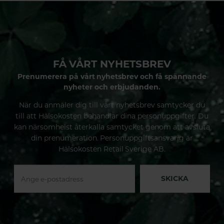
till avslappnande hemmaritualer.
just detta: en banbrytande fusion
I denna guide går vi igenom vad
mellan naturliga ingredienser och
eteriska oljor är, hur de används
avancerad hudvårdsforskning.
på ett säkert sätt och hur du kan
integrera dem i din dagliga
skönhets- och välmåenderutin.
FÅ VÅRT NYHETSBREV
Prenumerera på vårt nyhetsbrev och få spännande
nyheter och erbjudanden.
När du anmäler dig till vårt nyhetsbrev samtycker du
till att Hälsokosten behandlar dina personuppgifter. Du
kan närsomhelst återkalla samtycket genom att avsluta
din prenumeration. Personuppgiftsansvarig är
Hälsokosten Retail Sverige AB.
SKICKA