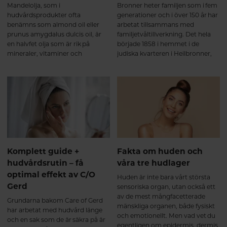
Mandelolja, som i
Bronner heter familjen som i fem
hudvårdsprodukter ofta
generationer och i över 150 år har
benämns som almond oil eller
arbetat tillsammans med
prunus amygdalus dulcis oil, är
familjetvåltillverkning. Det hela
en halvfet olja som är rik på
började 1858 i hemmet i de
mineraler, vitaminer och
judiska kvarteren i Heilbronner,
omättade fettsyror. Mandelolja
Tyskland, där de blev först i landet
kan utvinnas från både
att producera en klassisk
sötmandel och bittermandel. I
kastiljetvål.
skönhetsprodukter är det
framför allt sötmandelolja som
används.
Komplett guide +
Fakta om huden och
hudvårdsrutin – få
våra tre hudlager
optimal effekt av C/O
Huden är inte bara vårt största
Gerd
sensoriska organ, utan också ett
av de mest mångfacetterade
Grundarna bakom Care of Gerd
mänskliga organen, både fysiskt
har arbetat med hudvård länge
och emotionellt. Men vad vet du
och en sak som de är säkra på är
egentligen om epidermis, dermis