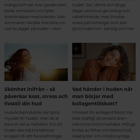
många som ser över garderoben,
huden. Sol, värme och långa
bokar semestern och fyller
dagar utomhus ger energi och
strandväskan med solkräm. Men
välbefinnande, men innebär
sommaren handlar inte bara om
också påfrestningar som kan
vad du lägger på huden – utan
göra huden torr, känslig och mer
också om hur du tar hand om
utsatt för yttre påverkan. Med
den inifrån. Precis som en bra
rätt hudvårdsrutiner och genom
hudvårdsrutin bygger på
att ge kroppen näring inifrån kan
kontinuitet väljer många att
du hjälpa huden att behålla sin
komplettera kosten med
lyster och kännas välmående hela
betakaroten inför perioder då de
sommaren.
vistas mer i solen.
Skönhet inifrån – så
Vad händer i huden när
påverkar kost, stress och
man börjar med
livsstil din hud
kollagentillskott?
Hudvårdsprodukter kan göra
Intresset för kollagentillskott har
mycket för huden, men de är
ökat kraftigt de senaste åren –
bara en del av helheten. För att
inte minst inom hudhälsa. Många
huden ska må bra behöver
lockas av löften om fastare hud,
kroppen få rätt förutsättningar
ökad lyster och mindre synliga