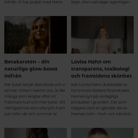
inifrån. Vi har pratat med Marie
linjer. Men vad säger egentligen
Köhlmark, hudterapeut på
forskningen, och vad händer i
Hälsokosten, om sambandet
huden när man börjar ta
mellan näring, stress,
kollagen? Här är en närmare titt
återhämtning och hudens
på processen – från de första
välmående.
veckorna till långsiktiga
förändringar.
Betakaroten – din
Lovisa Hahn om
naturliga glow-boost
transparens, toxikologi
inifrån
och framtidens skönhet
När ljuset börjar återvända och vi
När Lovisa Hahn drabbades av
lämnar vintern bakom oss, är det
hormonell obalans förändrades
många som längtar efter en
hennes syn på vardagliga
fräschare hud och mer lyster. Ett
produkter i grunden. Det som
näringsämne som ofta lyfts fram
tidigare varit en självklar del av
just inför vår och sommar är
hennes rutin – hud- och hårvård –
betakaroten – naturens egen
blev plötsligt något hon började
glow-boost.
ifrågasätta på djupet.