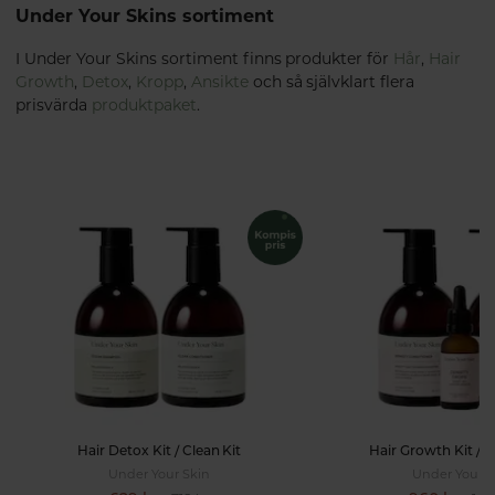
Under Your Skins sortiment
I Under Your Skins sortiment finns produkter för
Hår
,
Hair
Growth
,
Detox
,
Kropp
,
Ansikte
och så självklart flera
prisvärda
produktpaket
.
Hair Detox Kit / Clean Kit
Hair Growth Kit / D
Under Your Skin
Under Your S