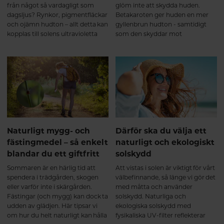
från något så vardagligt som
glöm inte att skydda huden.
dagsljus? Rynkor, pigmentfläckar
Betakaroten ger huden en mer
och ojämn hudton – allt detta kan
gyllenbrun hudton - samtidigt
kopplas till solens ultravioletta
som den skyddar mot
strålar som når din hud varje dag,
pigmenteringar och solskador.
året om. Det handlar inte bara
om de dagar du solar på
stranden, utan om all tid du
spenderar utomhus.
Naturligt mygg- och
Därför ska du välja ett
fästingmedel – så enkelt
naturligt och ekologiskt
blandar du ett giftfritt
solskydd
Sommaren är en härlig tid att
Att vistas i solen är viktigt för vårt
spendera i trädgården, skogen
välbefinnande, så länge vi gör det
eller varför inte i skärgården.
med måtta och använder
Fästingar (och mygg) kan dock ta
solskydd. Naturliga och
udden av glädjen. Här tipsar vi
ekologiska solskydd med
om hur du helt naturligt kan hålla
fysikaliska UV-filter reflekterar