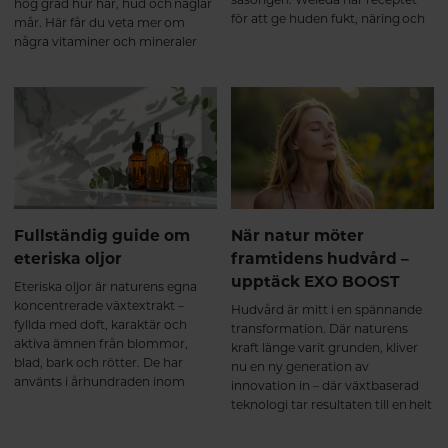
hög grad hur hår, hud och naglar
för att ge huden fukt, näring och
mår. Här får du veta mer om
glow hela vintern.
några vitaminer och mineraler
som bidrar till skönhet inifrån.
Fullständig guide om
När natur möter
eteriska oljor
framtidens hudvård –
upptäck EXO BOOST
Eteriska oljor är naturens egna
koncentrerade växtextrakt –
Hudvård är mitt i en spännande
fyllda med doft, karaktär och
transformation. Där naturens
aktiva ämnen från blommor,
kraft länge varit grunden, kliver
blad, bark och rötter. De har
nu en ny generation av
använts i århundraden inom
innovation in – där växtbaserad
både hudvård och aromaterapi
teknologi tar resultaten till en helt
och är idag ett populärt inslag i
ny nivå. Weledas nya serie EXO
allt från ansiktsoljor och hårvård
BOOST är ett tydligt exempel på