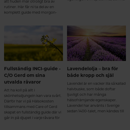
att huden mår otroligt bra av
och hypodermis, som är våra tre
rutiner. Här får ni ta del av en
hudlager?
komplett guide med morgon-
och kvällsrutiner för din hudtyp
ur C/O Gerds ekologiska
produktsortiment som kommer
göra skillnad för din hudvitalitet.
Fullständig INCI-guide -
Lavendelolja – bra för
C/O Gerd om sina
både kropp och själ
utvalda råvaror
Lavendel är en vacker lila så kallad
halvbuske, som både doftar
Att ha koll på allt i
ljuvligt och har många
skönhetsdjungeln kan vara svårt.
hälsofrämjande egenskaper.
Därför har vi på Hälsokosten
Lavendel har använts i Sverige
tillsammans med Care of Gerd
sedan 1400-talet, men kändes till
skapat en fullständig guide där vi
redan under antikens dagar i
går in på djupet i varje råvara för
andra delar av världen.
att lära er mer om dem och
berätta om varför C/O Gerd har