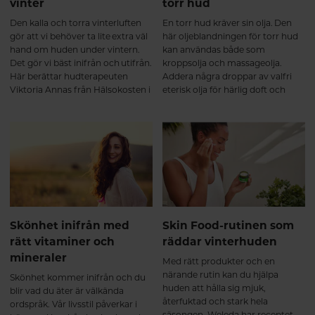
vinter
torr hud
Den kalla och torra vinterluften
En torr hud kräver sin olja. Den
gör att vi behöver ta lite extra väl
här oljeblandningen för torr hud
hand om huden under vintern.
kan användas både som
Det gör vi bäst inifrån och utifrån.
kroppsolja och massageolja.
Här berättar hudterapeuten
Addera några droppar av valfri
Viktoria Annas från Hälsokosten i
eterisk olja för härlig doft och
Uppsala hur.
stimulering av sinnena.
Skönhet inifrån med
Skin Food-rutinen som
rätt vitaminer och
räddar vinterhuden
mineraler
Med rätt produkter och en
närande rutin kan du hjälpa
Skönhet kommer inifrån och du
huden att hålla sig mjuk,
blir vad du äter är välkända
återfuktad och stark hela
ordspråk. Vår livsstil påverkar i
säsongen. Weleda har receptet