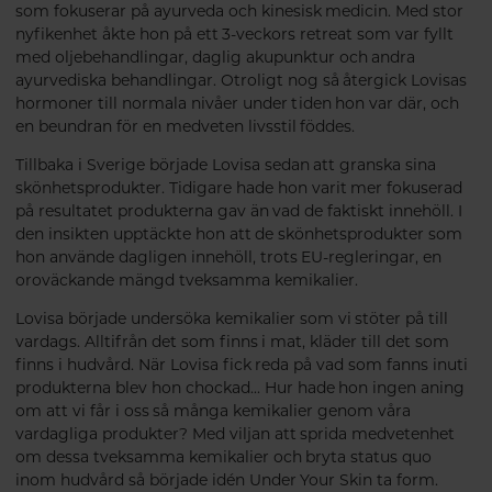
som fokuserar på ayurveda och kinesisk medicin. Med stor
nyfikenhet åkte hon på ett 3-veckors retreat som var fyllt
med oljebehandlingar, daglig akupunktur och andra
ayurvediska behandlingar. Otroligt nog så återgick Lovisas
hormoner till normala nivåer under tiden hon var där, och
en beundran för en medveten livsstil föddes.
Tillbaka i Sverige började Lovisa sedan att granska sina
skönhetsprodukter. Tidigare hade hon varit mer fokuserad
på resultatet produkterna gav än vad de faktiskt innehöll. I
den insikten upptäckte hon att de skönhetsprodukter som
hon använde dagligen innehöll, trots EU-regleringar, en
oroväckande mängd tveksamma kemikalier.
Lovisa började undersöka kemikalier som vi stöter på till
vardags. Alltifrån det som finns i mat, kläder till det som
finns i hudvård. När Lovisa fick reda på vad som fanns inuti
produkterna blev hon chockad... Hur hade hon ingen aning
om att vi får i oss så många kemikalier genom våra
vardagliga produkter? Med viljan att sprida medvetenhet
om dessa tveksamma kemikalier och bryta status quo
inom hudvård så började idén Under Your Skin ta form.