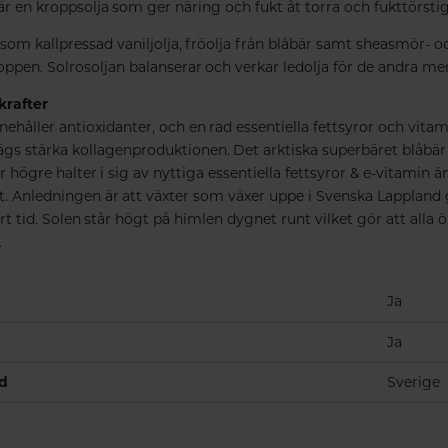
är en kroppsolja som ger näring och fukt åt torra och fukttörsti
om kallpressad vaniljolja, fröolja från blåbär samt sheasmör- oc
oppen. Solrosoljan balanserar och verkar ledolja för de andra mer
krafter
nehåller antioxidanter, och en rad essentiella fettsyror och vita
gs stärka kollagenproduktionen. Det arktiska superbäret blåbär h
r högre halter i sig av nyttiga essentiella fettsyror & e-vitamin 
t. Anledningen är att växter som växer uppe i Svenska Lappland gå
tid. Solen står högt på himlen dygnet runt vilket gör att alla ör
.
Ja
Ja
nd
Sverige