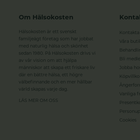
Om Hälsokosten
Konta
Hälsokosten är ett svenskt
Kontakta
familjeägt företag som har jobbat
Våra buti
med naturlig hälsa och skönhet
Behandli
sedan 1980. På Hälsokosten drivs vi
Bli medle
av vår vision om att hjälpa
människor att skapa ett friskare liv
Jobba ho
där en bättre hälsa, ett högre
Köpvillko
välbefinnande och en mer hållbar
Ångerfor
värld skapas varje dag.
Vanliga f
LÄS MER OM OSS
Presentk
Personup
Cookies