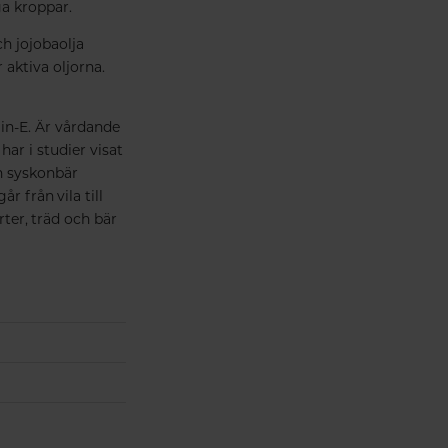
ga kroppar.
h jojobaolja
 aktiva oljorna.
min-E. Är vårdande
ar i studier visat
än syskonbär
r från vila till
ter, träd och bär