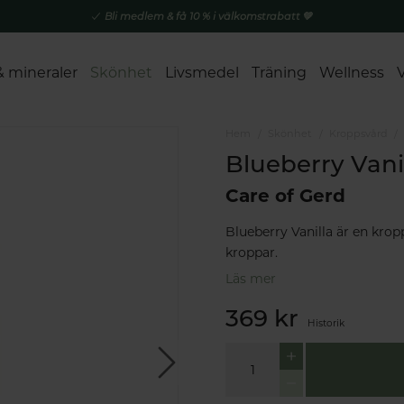
Bli medlem & få 10 % i välkomstrabatt 💚
& mineraler
Skönhet
Livsmedel
Träning
Wellness
Hem
Skönhet
Kroppsvård
Blueberry Vani
Care of Gerd
Blueberry Vanilla är en krop
kroppar.
Läs mer
369 kr
Historik