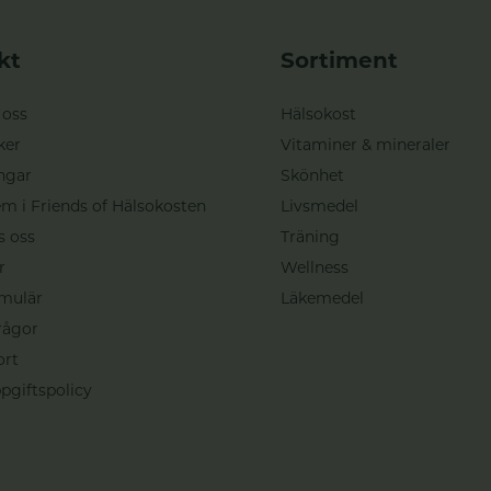
kt
Sortiment
 oss
Hälsokost
ker
Vitaminer & mineraler
ngar
Skönhet
m i Friends of Hälsokosten
Livsmedel
s oss
Träning
r
Wellness
mulär
Läkemedel
rågor
ort
pgiftspolicy