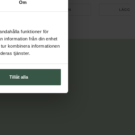
Om
LÄGG I VARUKORGEN
LÄGG I
andahålla funktioner för
n information från din enhet
 tur kombinera informationen
deras tjänster.
Tillåt alla