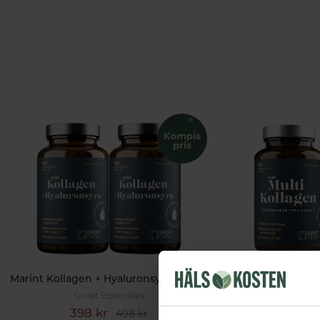
Marint Kollagen + Hyaluronsyra Ekonomipack 2x120k
Great Essentials
Great 
398 kr
498 k
498 kr