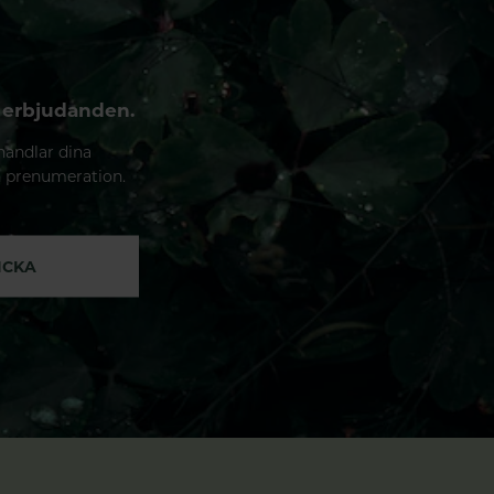
 erbjudanden.
handlar dina
n prenumeration.
ICKA