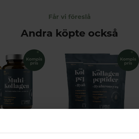
Får vi föreslå
Andra köpte också
Multi Kollagenpeptider I II III Ekonomipack 2x120k
Kollagenpeptider + Hyaluronsyra Ekonomipack 2x500g
Essentials
Great Essentials
r
598 kr
598 kr
698 kr