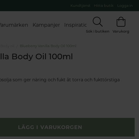
Kundtjänst
Hitta butik
Logga in
Varumärken
Kampanjer
Inspiration
Sök i butiken
Varukorg
Body oil
Blueberry Vanilla Body Oil 100ml
lla Body Oil 100ml
psolja som ger näring och fukt åt torra och fukttörstiga
LÄGG I VARUKORGEN