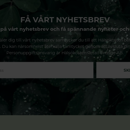
FÅ VÅRT NYHETSBREV
på vårt nyhetsbrev och få spännande nyheter och
ler dig till vårt nyhetsbrev samtycker du till att Hälsokosten be
. Du kan närsomhelst återkalla samtycket genom att avsluta di
Personuppgiftsansvarig är Hälsokosten Retail Sverige AB.
SK