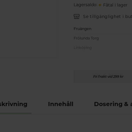
Lagersaldo
:
Fåtal i lager
Se tillgänglighet i bu
Fruängen
Frölunda Torg
Linköping
Fri frakt vid 299 kr
krivning
Innehåll
Dosering &