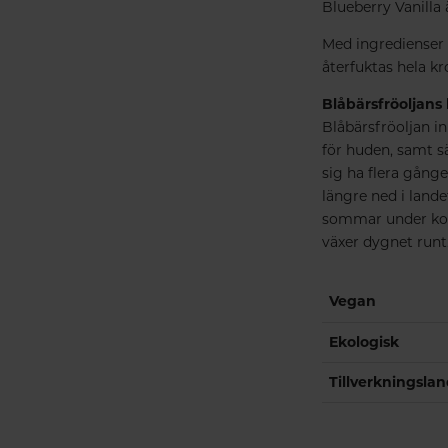
Blueberry Vanilla 
Med ingredienser s
återfuktas hela kr
Blåbärsfröoljans 
Blåbärsfröoljan in
för huden, samt sä
sig ha flera gånge
längre ned i lande
sommar under kort 
växer dygnet runt
Vegan
Ekologisk
Tillverkningsla