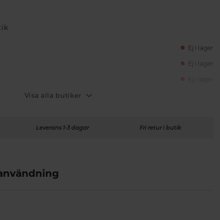
tik
Ej i lager
Ej i lager
Ej i lager
Visa alla butiker
Leverans 1-3 dagar
Fri retur i butik
 användning