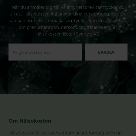
När du anmäler dig till vårt nyhetsbrev samtycker du
till att Hälsokosten behandlar dina personuppgifter. Du
kan närsomhelst återkalla samtycket genom att avsluta
din prenumeration. Personuppgiftsansvarig är
Hälsokosten Retail Sverige AB.
SKICKA
Om Hälsokosten
Hälsokosten är ett svenskt familjeägt företag som har