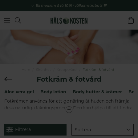
Bli medlem & få 10 % i välkomstrabatt 💚
Hem
Skönhet
Kroppsvård
Fotkräm & fotvård
Fotkräm & fotvård
Aloe vera gel
Body lotion
Body butter & krämer
Body
Fotkrämen används för att ge näring åt huden och främja
dess naturliga läkningsprocess. Den kan hjälpa till att lindra
torrhet, klåda och sprickor i huden, vilket är vanliga
problem som många människor upplever. Genom att
regelbundet använda naturlig fotkräm kan du upprätthålla
Filtrera
Sortera
en mjuk och smidig hud på fötterna och minska risken för