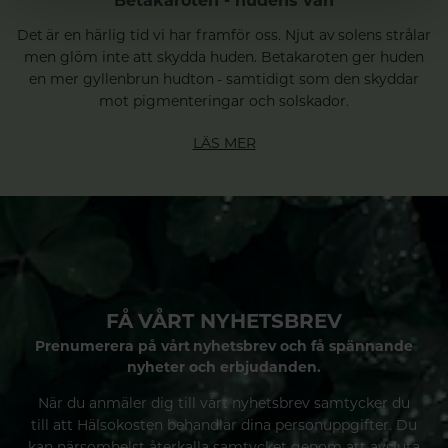
Betakaroten - hudens vän
Det är en härlig tid vi har framför oss. Njut av solens strålar
men glöm inte att skydda huden. Betakaroten ger huden
en mer gyllenbrun hudton - samtidigt som den skyddar
mot pigmenteringar och solskador.
LÄS MER
FÅ VÅRT NYHETSBREV
Prenumerera på vårt nyhetsbrev och få spännande
nyheter och erbjudanden.
När du anmäler dig till vårt nyhetsbrev samtycker du
till att Hälsokosten behandlar dina personuppgifter. Du
kan närsomhelst återkalla samtycket genom att avsluta