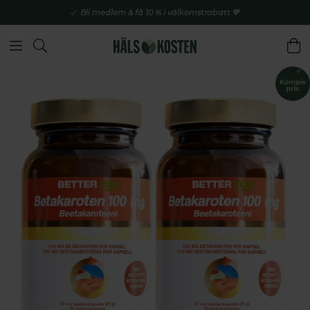
Bli medlem & få 10 % i välkomstrabatt 💚