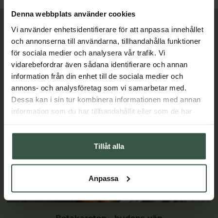
Denna webbplats använder cookies
Lär dig mer
Vi använder enhetsidentifierare för att anpassa innehållet
och annonserna till användarna, tillhandahålla funktioner
för sociala medier och analysera vår trafik. Vi
vidarebefordrar även sådana identifierare och annan
information från din enhet till de sociala medier och
annons- och analysföretag som vi samarbetar med.
Dessa kan i sin tur kombinera informationen med annan
information som du har tillhandahållit eller som de har
samlat in när du har använt deras tjänster.
Tillåt alla
Anpassa