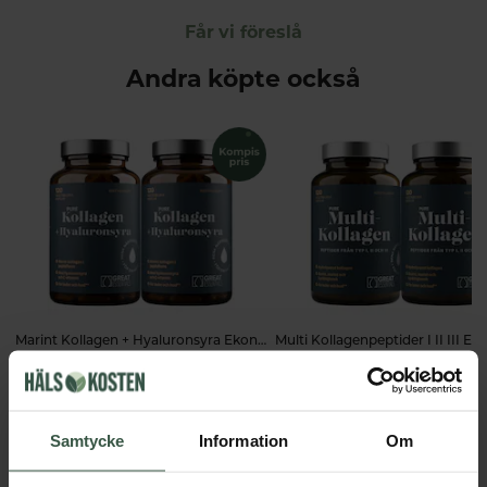
Får vi föreslå
Andra köpte också
Marint Kollagen + Hyaluronsyra Ekonomipack 2x120k
Great Essentials
Great Essentials
398 kr
498 kr
498 kr
598 kr
LÄGG I VARUKORGEN
LÄGG I VARUKORGEN
Samtycke
Information
Om