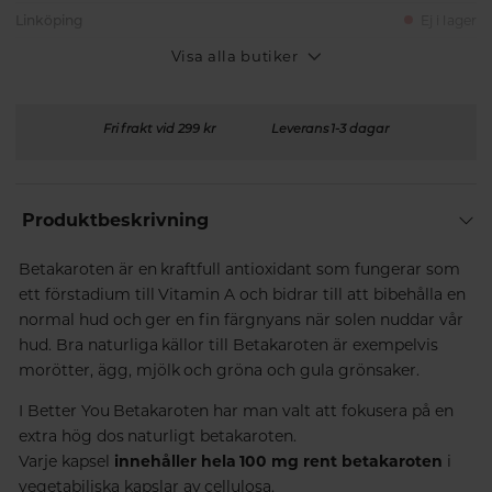
Linköping
Ej i lager
Visa alla butiker
Fri frakt vid 299 kr
Leverans 1-3 dagar
Produktbeskrivning
Betakaroten är en kraftfull antioxidant som fungerar som
ett förstadium till Vitamin A och bidrar till att bibehålla en
normal hud och ger en fin färgnyans när solen nuddar vår
hud. Bra naturliga källor till Betakaroten är exempelvis
morötter, ägg, mjölk och gröna och gula grönsaker.
I Better You Betakaroten har man valt att fokusera på en
extra hög dos naturligt betakaroten.
Varje kapsel
innehåller hela 100 mg rent betakaroten
i
vegetabiliska kapslar av cellulosa.