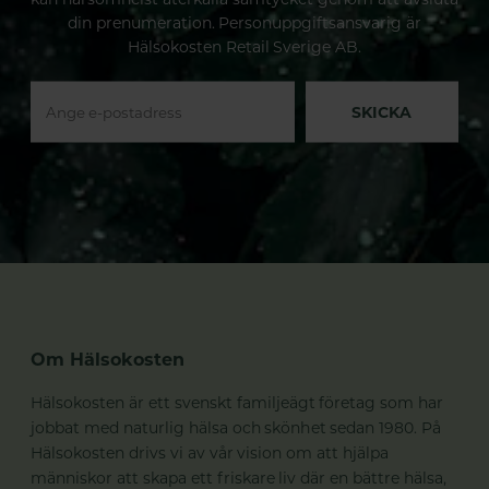
din prenumeration. Personuppgiftsansvarig är
Hälsokosten Retail Sverige AB.
SKICKA
Om Hälsokosten
Hälsokosten är ett svenskt familjeägt företag som har
jobbat med naturlig hälsa och skönhet sedan 1980. På
Hälsokosten drivs vi av vår vision om att hjälpa
människor att skapa ett friskare liv där en bättre hälsa,