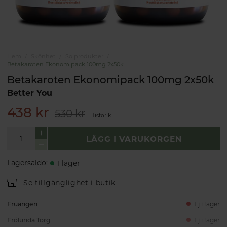
Hem
Skönhet
Solprodukter
Betakaroten Ekonomipack 100mg 2x50k
Betakaroten Ekonomipack 100mg 2x50k
Better You
438 kr
530 kr
Historik
LÄGG I VARUKORGEN
Lagersaldo
:
I lager
Se tillgänglighet i butik
Fruängen
Ej i lager
Frölunda Torg
Ej i lager