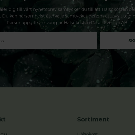
ler dig till vårt nyhetsbrev samtycker du till att Hälsokosten be
. Du kan närsomhelst återkalla samtycket genom att avsluta di
Personuppgiftsansvarig är Hälsokosten Retail Sverige AB.
SK
kt
Sortiment
 oss
Hälsokost