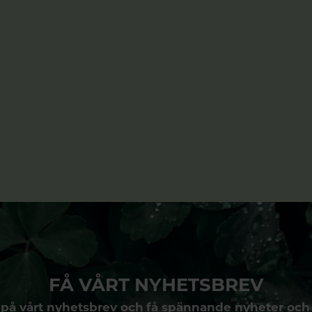
FÅ VÅRT NYHETSBREV
på vårt nyhetsbrev och få spännande nyheter och