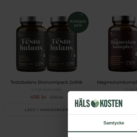
Testobalans Ekonomipack 2x90k
Great Essentials
Great 
498 kr
299 k
598 kr
LÄGG I VARUKORGEN
LÄGG I 
Samtycke