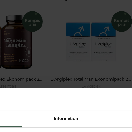
Magnesiumkomplex Ekonomipack 2x90k
L-Argiplex Total Man Ekonomipack 2x90t
Essentials
L-Argiplex
r
395 kr
378 kr
558 kr
VARUKORGEN
LÄGG I VARUKORGEN
Information