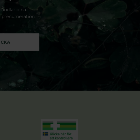
handlar dina
n prenumeration.
ICKA