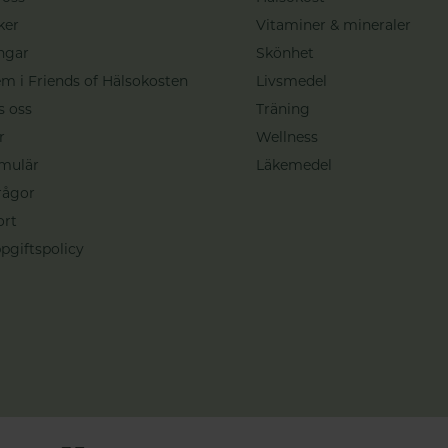
ker
Vitaminer & mineraler
ngar
Skönhet
m i Friends of Hälsokosten
Livsmedel
s oss
Träning
r
Wellness
mulär
Läkemedel
rågor
ort
pgiftspolicy