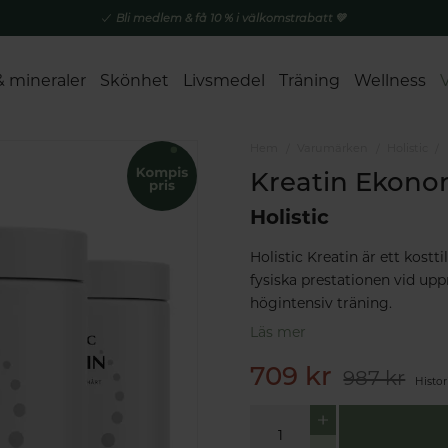
Bli medlem & få 10 % i välkomstrabatt 💚
& mineraler
Skönhet
Livsmedel
Träning
Wellness
Hem
Varumärken
Holistic
Kreatin Ekono
Holistic
Holistic Kreatin är ett kostt
fysiska prestationen vid u
högintensiv träning.
Läs mer
709 kr
987 kr
Histor