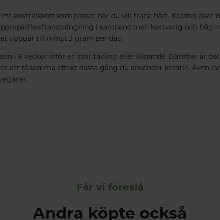
 ett kosttillskott som passar när du vill träna hårt. Kreatin ökar 
upprepad kraftansträngning i samband med kortvarig och högint
get uppgår till minst 3 gram per dag.
in i 8 veckor inför en stor tävling eller liknande. Därefter är det
för att få samma effekt nästa gång du använder kreatin. Även lä
veganer.
Får vi föreslå
Andra köpte också