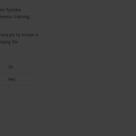
den fysiska
ensiv träning,
 bra att ta minst 4
mplig för
Ja
Nej