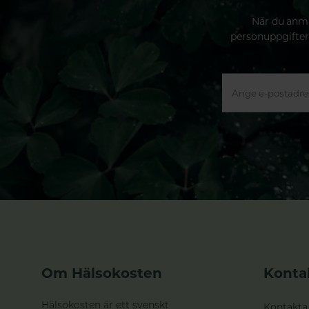
När du anmä
personuppgifter
Om Hälsokosten
Konta
Hälsokosten är ett svenskt
Kontakta