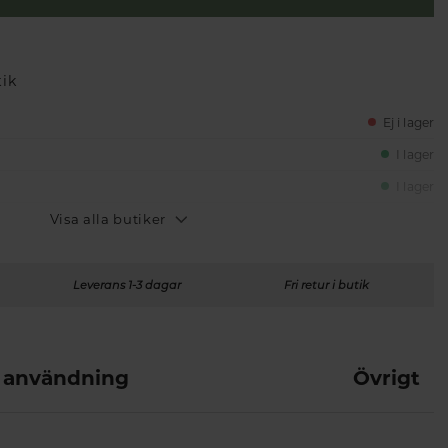
tik
Ej i lager
I lager
I lager
Visa alla butiker
Leverans 1-3 dagar
Fri retur i butik
 användning
Övrigt