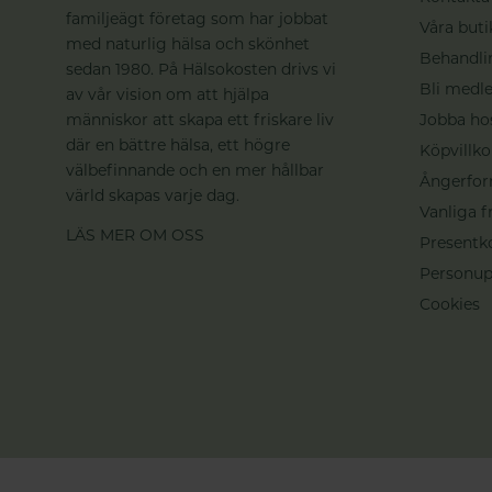
familjeägt företag som har jobbat
Våra buti
med naturlig hälsa och skönhet
Behandli
sedan 1980. På Hälsokosten drivs vi
Bli medle
av vår vision om att hjälpa
människor att skapa ett friskare liv
Jobba ho
där en bättre hälsa, ett högre
Köpvillko
välbefinnande och en mer hållbar
Ångerfor
värld skapas varje dag.
Vanliga f
LÄS MER OM OSS
Presentk
Personup
Cookies