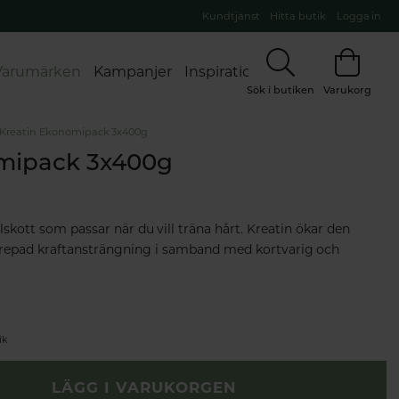
Kundtjänst
Hitta butik
Logga in
Varumärken
Kampanjer
Inspiration
Sök i butiken
Varukorg
Kreatin Ekonomipack 3x400g
mipack 3x400g
illskott som passar när du vill träna hårt. Kreatin ökar den
pprepad kraftansträngning i samband med kortvarig och
ik
LÄGG I VARUKORGEN