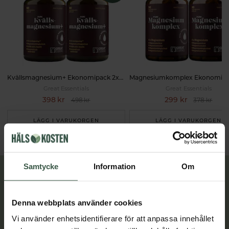
Kvällsmagnesium+ Ekonomipack 2x90k
Great Essentials
Great Essentials
398 kr
299 kr
498 kr
378 kr
LÄGG I VARUKORGEN
LÄGG I VARUKORGEN
Samtycke
Information
Om
Lär dig mer
Denna webbplats använder cookies
Vi använder enhetsidentifierare för att anpassa innehållet