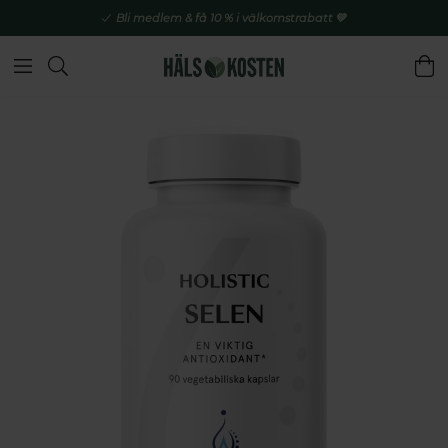
Bli medlem & få 10 % i välkomstrabatt 💚