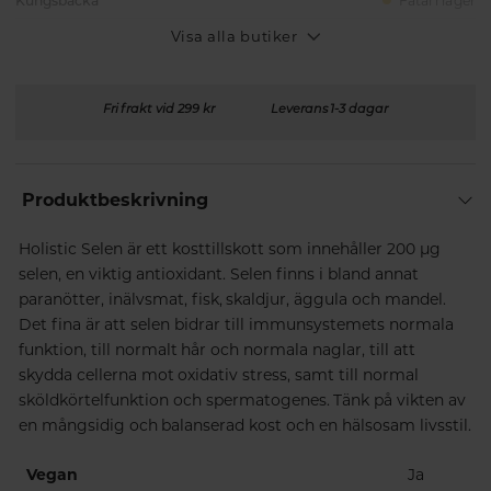
Kungsbacka
Fåtal i lager
Visa alla butiker
Fri frakt vid 299 kr
Leverans 1-3 dagar
Produktbeskrivning
Holistic Selen är ett kosttillskott som innehåller 200 µg
selen, en viktig antioxidant. Selen finns i bland annat
paranötter, inälvsmat, fisk, skaldjur, äggula och mandel.
Det fina är att selen bidrar till immunsystemets normala
funktion, till normalt hår och normala naglar, till att
skydda cellerna mot oxidativ stress, samt till normal
sköldkörtelfunktion och spermatogenes. Tänk på vikten av
en mångsidig och balanserad kost och en hälsosam livsstil.
Vegan
Ja