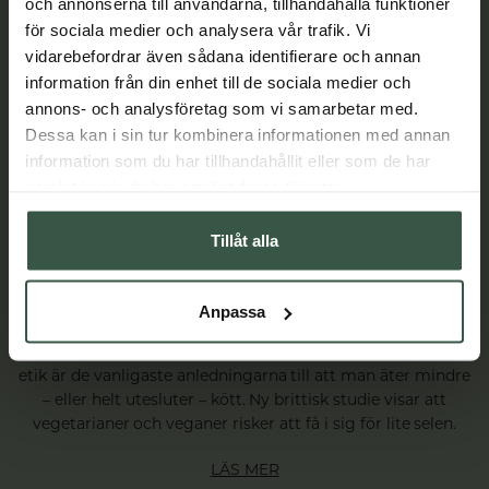
och annonserna till användarna, tillhandahålla funktioner
för sociala medier och analysera vår trafik. Vi
vidarebefordrar även sådana identifierare och annan
information från din enhet till de sociala medier och
annons- och analysföretag som vi samarbetar med.
Dessa kan i sin tur kombinera informationen med annan
information som du har tillhandahållit eller som de har
samlat in när du har använt deras tjänster.
Tillåt alla
Anpassa
Fler äter växtbaserat – med risk för selenbrist
Allt fler svenskar äter mer växtbaserat. Klimat, hälsa och
etik är de vanligaste anledningarna till att man äter mindre
– eller helt utesluter – kött. Ny brittisk studie visar att
vegetarianer och veganer risker att få i sig för lite selen.
LÄS MER