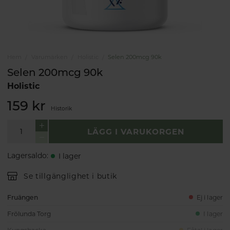
Hem
Varumärken
Holistic
Selen 200mcg 90k
Selen 200mcg 90k
Holistic
159 kr
Historik
LÄGG I VARUKORGEN
Lagersaldo
:
I lager
Se tillgänglighet i butik
Fruängen
Ej i lager
Frölunda Torg
I lager