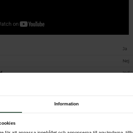
Ja
Nej
nd
Indi
Information
Får vi föreslå
Andra köpte också
cookies
e för att anpassa innehållet och annonserna till användarna, tillh