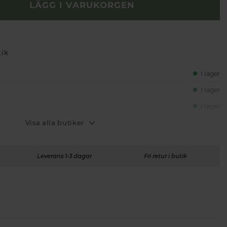
LÄGG I VARUKORGEN
tik
I lager
I lager
I lager
Visa alla butiker
Leverans 1-3 dagar
Fri retur i butik