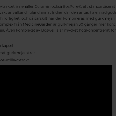
traktet innehåller Curamin också BosPure®, ett standardiserat 
växt är välkänd i bland annat Indien där den antas ha en rad go
ch rörlighet, och då särskilt när den kombineras med gurkmeja i et
a komplex från MedicineGarden är gurkmejan 30 gånger mer konc
a. Även komplexet av Boswellia är mycket högkoncentrerat för
n kapsel
rat gurkmejaextrakt
oswellia-extrakt