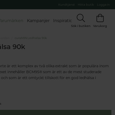
Kundtjänst
Hitta butik
Logga in
Varumärken
Kampanjer
Inspiration
Sök i butiken
Varukorg
Garden
curaMIN Ledhälsa 90k
lsa 90k
e är ett komplex av två olika extrakt som är populära inom
exet innehåller BCM95® som är ett av de mest studerade
och som är ett omtyckt tillskott för en god ledhälsa i
ik