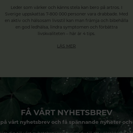
Leder som värker och känns stela kan bero på artros. I
Sverige uppskattas 7-800 000 personer vara drabbade. Med
en aktiv och hälsosam livsstil kan man främja och bibehålla
en god ledhälsa, lindra symptomen och förbättra
livskvaliteten – här är 4 tips.
LÄS MER
FÅ VÅRT NYHETSBREV
på vårt nyhetsbrev och få spännande nyheter och