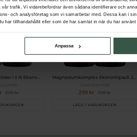
vår trafik. Vi vidarebefordrar även sådana identifierare och anna
nnons- och analysföretag som vi samarbetar med. Dessa kan i sin
har tillhandahållit eller som de har samlat in när du har använt 
Anpassa
Multi Kollagenpeptider I II III Ekonomipack 2x120k
Magnesiumkomplex Ekonomipack 2x90k
Essentials
Great Essentials
r
299 kr
598 kr
378 kr
VARUKORGEN
LÄGG I VARUKORGEN