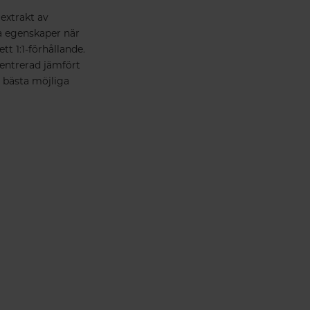
extrakt av
da egenskaper när
t 1:1-förhållande.
entrerad jämfört
 bästa möjliga