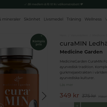
Bli medlem & få 10 % i välkomstrabatt 💚
& mineraler
Skönhet
Livsmedel
Träning
Wellness
Hem
Varumärken
Medicine 
curaMIN Ledhä
Medicine Garden
MedicineGarden CuraMIN Fort
ayurvedisk tradition. Kompl
gurkmejaextrakten i världen 
ayurvediska kulturer.
Läs mer
349 kr
375 kr
Histor