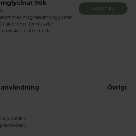
mglycinat 90k
LÄGG TILL
ls
lskott med magnesiumbisglycinat
 i aktiv form för muskler,
h minskad trötthet och
 användning
Övrigt
m ayurvedisk
aextrakten i
.