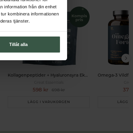
n information från din enhet
 tur kombinera informationen
deras tjänster.
Tillåt alla
Kollagenpeptider + Hyaluronsyra Ekonomipack 2x500g
Great Essentials
Grea
598 kr
375
698 kr
LÄGG I VARUKORGEN
LÄGG I