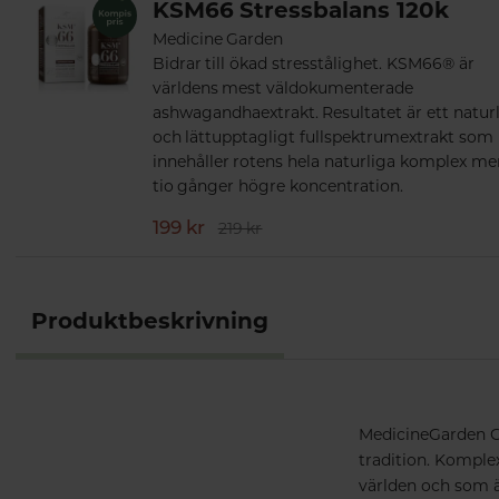
KSM66 Stressbalans 120k
Medicine Garden
Bidrar till ökad stresstålighet. KSM66® är
världens mest väldokumenterade
ashwagandhaextrakt. Resultatet är ett naturl
och lättupptagligt fullspektrumextrakt som
innehåller rotens hela naturliga komplex me
tio gånger högre koncentration.
199 kr
219 kr
Produktbeskrivning
MedicineGarden Cu
tradition. Komple
världen och som är