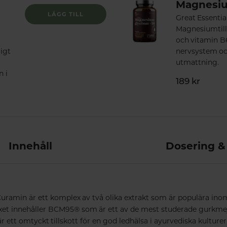
Magnesiu
LÄGG TILL
Great Essentia
Magnesiumtil
och vitamin B6
igt
nervsystem oc
utmattning.
n i
189 kr
Innehåll
Dosering &
ramin är ett komplex av två olika extrakt som är populära ino
xet innehåller BCM95® som är ett av de mest studerade gurkmej
 ett omtyckt tillskott för en god ledhälsa i ayurvediska kulturer