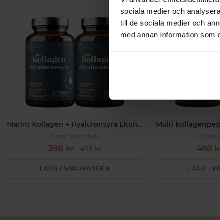
sociala medier och analysera 
till de sociala medier och a
med annan information som du 
Marint Kollagen + Hyaluronsyra Ekonomipack 2x120k
Great Essentials
Great 
398 kr
498 k
498 kr
LÄGG I VARUKORGEN
LÄGG I 