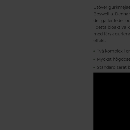
Utöver gurkmejaex
Boswellia. Denna 
det gäller leder o
I detta bioaktiv
med färsk gurkmej
effekt.
Två komplex i e
Mycket högdose
Standardiserat b