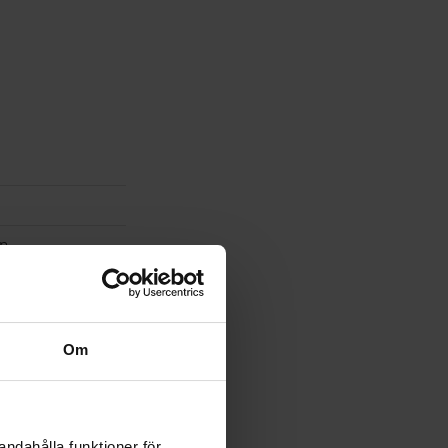
en
Om
andahålla funktioner för