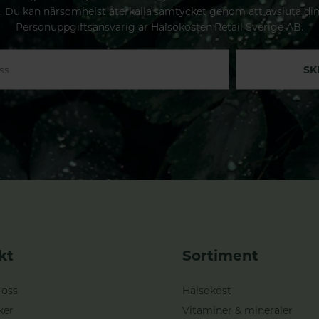
. Du kan närsomhelst återkalla samtycket genom att avsluta di
Personuppgiftsansvarig är Hälsokosten Retail Sverige AB.
SK
kt
Sortiment
 oss
Hälsokost
ker
Vitaminer & mineraler