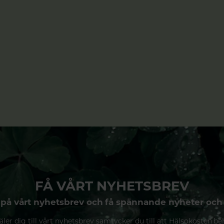
FÅ VÅRT NYHETSBREV
på vårt nyhetsbrev och få spännande nyheter och
ler dig till vårt nyhetsbrev samtycker du till att Hälsokosten be