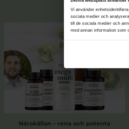
Denna webbplats använder 
Vi använder enhetsidentifierar
sociala medier och analysera 
till de sociala medier och a
med annan information som du 
Närokällan – rena och potenta