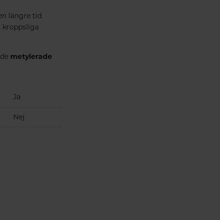
en längre tid
s kroppsliga
 de
metylerade
Ja
Nej