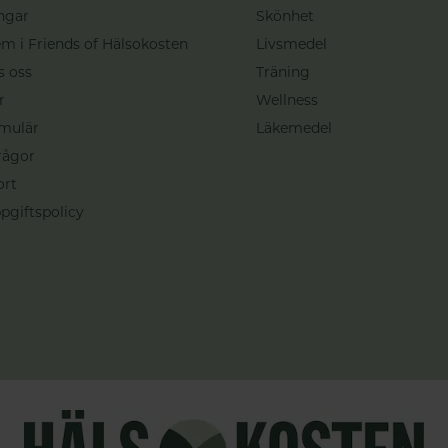
ngar
Skönhet
m i Friends of Hälsokosten
Livsmedel
s oss
Träning
r
Wellness
mulär
Läkemedel
rågor
ort
pgiftspolicy