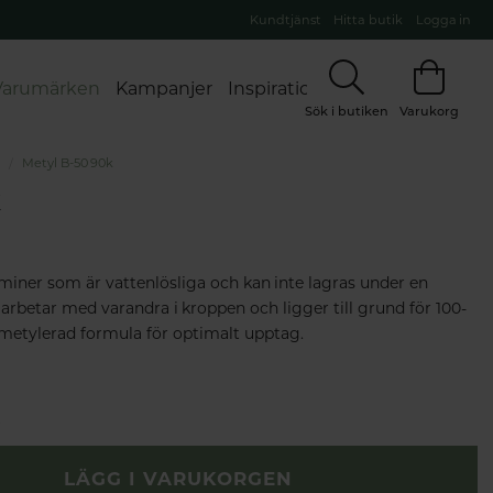
Kundtjänst
Hitta butik
Logga in
Varumärken
Kampanjer
Inspiration
Sök i butiken
Varukorg
n
Metyl B-50 90k
k
aminer som är vattenlösliga och kan inte lagras under en
arbetar med varandra i kroppen och ligger till grund för 100-
I metylerad formula för optimalt upptag.
k
LÄGG I VARUKORGEN