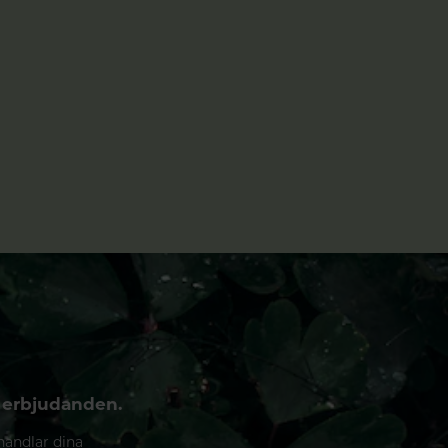
 erbjudanden.
handlar dina