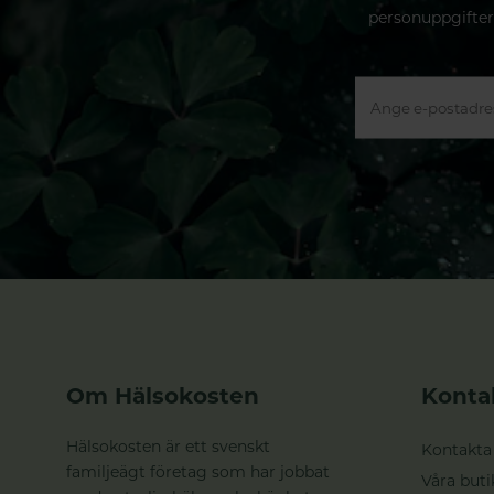
personuppgifter
Om Hälsokosten
Konta
Hälsokosten är ett svenskt
Kontakta
familjeägt företag som har jobbat
Våra buti