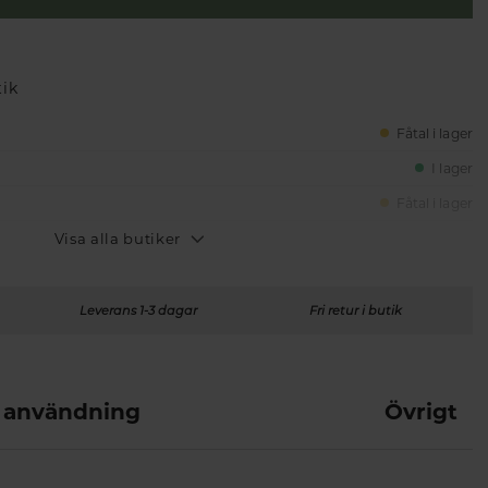
tik
Fåtal i lager
I lager
Fåtal i lager
Visa alla butiker
Leverans 1-3 dagar
Fri retur i butik
 användning
Övrigt