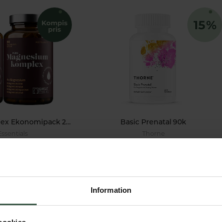
Magnesiumkomplex Ekonomipack 2x90k
Basic Prenatal 90k
Essentials
Thorne
r
370 kr
378 kr
435 kr
VARUKORGEN
LÄGG I VARUKORGEN
Information