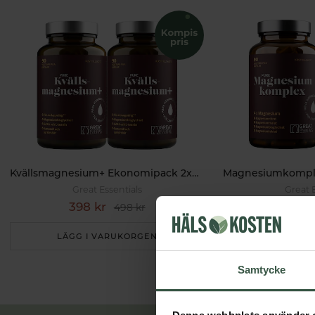
Kvällsmagnesium+ Ekonomipack 2x90k
Great Essentials
Great 
398 kr
299 k
498 kr
LÄGG I VARUKORGEN
LÄGG I 
Samtycke