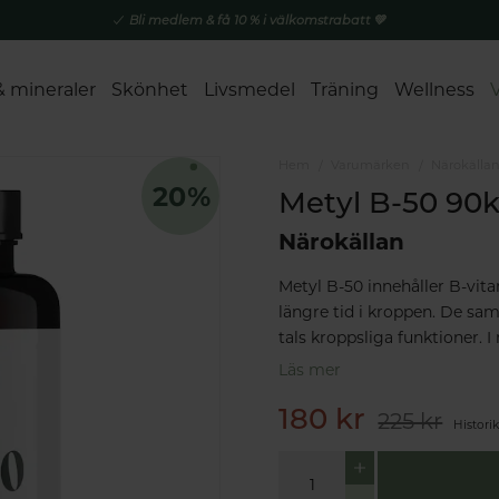
Bli medlem & få 10 % i välkomstrabatt 💚
& mineraler
Skönhet
Livsmedel
Träning
Wellness
Hem
Varumärken
Närokälla
Metyl B-50 90
Närokällan
Metyl B-50 innehåller B-vit
längre tid i kroppen. De sam
tals kroppsliga funktioner. 
Läs mer
180 kr
225 kr
Histori