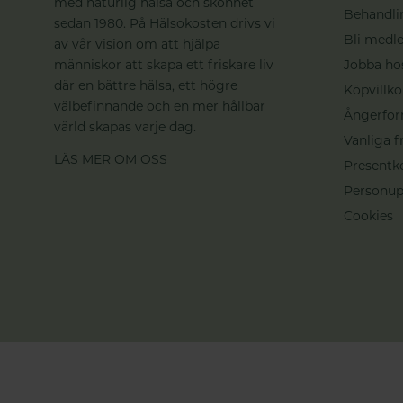
med naturlig hälsa och skönhet
Behandli
sedan 1980. På Hälsokosten drivs vi
Bli medle
av vår vision om att hjälpa
människor att skapa ett friskare liv
Jobba ho
där en bättre hälsa, ett högre
Köpvillko
välbefinnande och en mer hållbar
Ångerfor
värld skapas varje dag.
Vanliga f
LÄS MER OM OSS
Presentk
Personup
Cookies