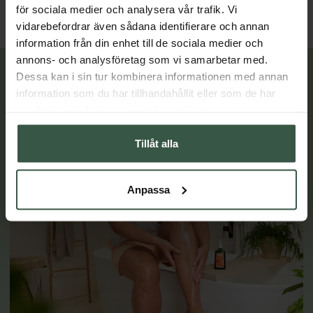
för sociala medier och analysera vår trafik. Vi
vidarebefordrar även sådana identifierare och annan
information från din enhet till de sociala medier och
annons- och analysföretag som vi samarbetar med.
Lär dig mer
Dessa kan i sin tur kombinera informationen med annan
information som du har tillhandahållit eller som de har
samlat in när du har använt deras tjänster.
Tillåt alla
Anpassa