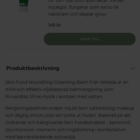
för torr hud som återfuktar, vårdar,
mjukgör, fungerar som extra rik
nattkräm och skapar glow.
149 kr
LÄGG TILL
Produktbeskrivning
Skin Food Nourishing Cleansing Balm från Weleda är en
mild och effektiv oljebaserad balmrengöring som
förvandlas till en mjölk i kontakt med vatten.
Rengöringsbalmen sveper mjukt bort vattenlöslig makeup
och daglig smuts utan att torka ut huden. Baserad på det
lindrande och fuktgivande Skin Foodextraktet - kamomill,
styvmorsviol, rosmarin och ringblomma i kombination
med barriärstärkande solrosolja.