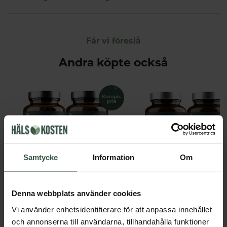
Får vi föreslå
Andra köpte också
Samtycke
Information
Om
Marint Kollagen + Hyaluronsyra Ekonomipack 2x120k
Denna webbplats använder cookies
Great Essentials
Great Essentials
398 kr
498 kr
498 kr
598 kr
Vi använder enhetsidentifierare för att anpassa innehållet
och annonserna till användarna, tillhandahålla funktioner
LÄGG I VARUKORGEN
LÄGG I VARUKORGEN