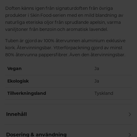
Doften känns igen från signaturdoften från övriga
produkter i Skin Food-serien med en mild blandning av
naturliga eteriska oljor från sprudlande apelsin, varma
vaniljtoner från benzoin och aromatisk lavendel.
Tuben är gjord av 100% återvunnen aluminium exklusive
kork. Återvinningsbar. Ytterförpackning gjord av minst
80% återvunna pappersfibrer. Även den återvinningsbar.
Vegan
Ja
Ekologisk
Ja
Tillverkningsland
Tyskland
Innehåll
Dosering & användning