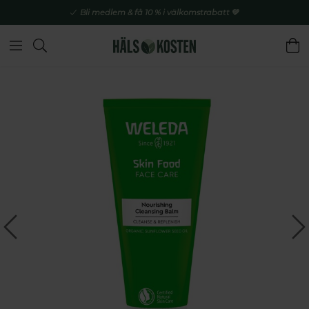
Bli medlem & få 10 % i välkomstrabatt 💚