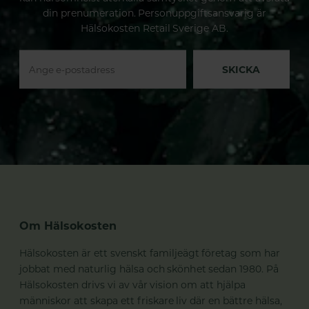
din prenumeration. Personuppgiftsansvarig är
Hälsokosten Retail Sverige AB.
SKICKA
Om Hälsokosten
Hälsokosten är ett svenskt familjeägt företag som har
jobbat med naturlig hälsa och skönhet sedan 1980. På
Hälsokosten drivs vi av vår vision om att hjälpa
människor att skapa ett friskare liv där en bättre hälsa,