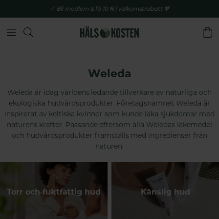
Bli medlem & få 10 % i välkomstrabatt 💚
Weleda
Weleda är idag världens ledande tillverkare av naturliga och
ekologiska hudvårdsprodukter. Företagsnamnet Weleda är
inspirerat av keltiska kvinnor som kunde läka sjukdomar med
naturens krafter. Passande eftersom alla Weledas läkemedel
och hudvårdsprodukter framställs med ingredienser från
naturen.
Torr och fuktfattig hud
Känslig hud