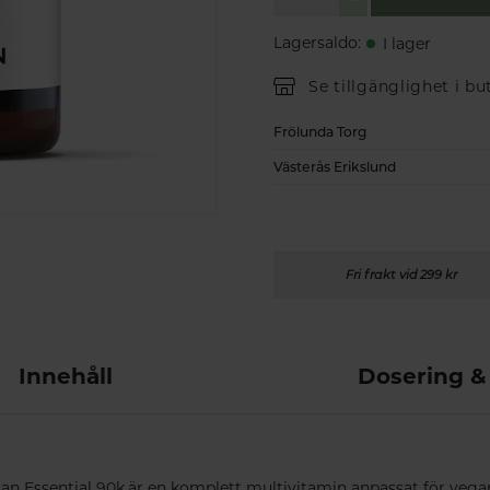
Lagersaldo
:
I lager
Se tillgänglighet i bu
Frölunda Torg
Västerås Erikslund
Fri frakt vid 299 kr
Innehåll
Dosering &
an Essential 90k är en komplett multivitamin anpassat för vega