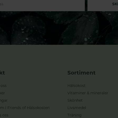
SK
kt
Sortiment
 oss
Hälsokost
ker
Vitaminer & mineraler
ngar
Skönhet
m i Friends of Hälsokosten
Livsmedel
s oss
Träning