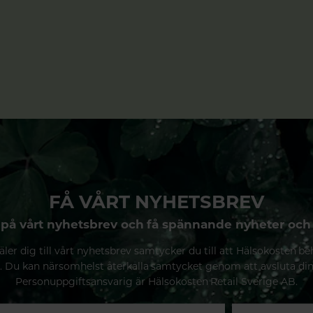
FÅ VÅRT NYHETSBREV
på vårt nyhetsbrev och få spännande nyheter och
ler dig till vårt nyhetsbrev samtycker du till att Hälsokosten be
. Du kan närsomhelst återkalla samtycket genom att avsluta di
Personuppgiftsansvarig är Hälsokosten Retail Sverige AB.