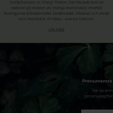
Storbritannien, av Cheryl Thallon. Det började som en
reaktion på insikten att många kosttillskott innehöll
konstgjorda fyllnadsmedel, bindemedel, tillsatser och annat
som inte bidrar till hälsa – snarare tvärtom.
LÄS MER
Prenumerera 
När du anmä
personuppgifter