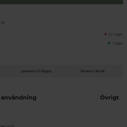
tik
Ej i lager
I lager
Leverans 1-3 dagar
Fri retur i butik
 användning
Övrigt
ner och