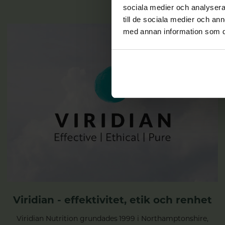
sociala medier och analysera 
till de sociala medier och a
med annan information som du 
Viridian - effektivitet, etik och renhet
Viridian Nutrition grundades 1999 i Northamptonshire,