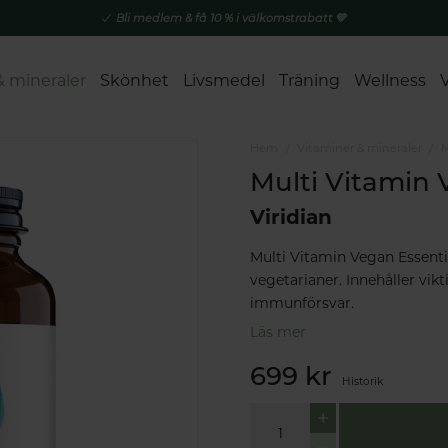
Bli medlem & få 10 % i välkomstrabatt 💚
& mineraler
Skönhet
Livsmedel
Träning
Wellness
Hem
Vitaminer & mineraler
M
Multi Vitamin 
Viridian
Multi Vitamin Vegan Essenti
vegetarianer. Innehåller vik
immunförsvar.
Läs mer
699 kr
Historik