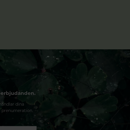
 erbjudanden.
handlar dina
n prenumeration.