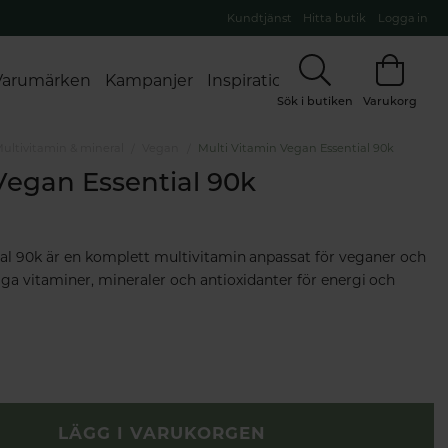
Kundtjänst
Hitta butik
Logga in
Varumärken
Kampanjer
Inspiration
Sök i butiken
Varukorg
ultivitamin & mineral
Vegan
Multi Vitamin Vegan Essential 90k
Vegan Essential 90k
al 90k är en komplett multivitamin anpassat för veganer och
tiga vitaminer, mineraler och antioxidanter för energi och
LÄGG I VARUKORGEN