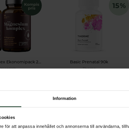
Magnesiumkomplex Ekonomipack 2x90k
Basic Prenatal 90k
Essentials
Thorne
r
370 kr
378 kr
435 kr
VARUKORGEN
LÄGG I VARUKORGEN
Information
cookies
e för att anpassa innehållet och annonserna till användarna, tillh