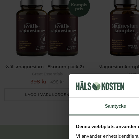
Kvällsmagnesium+ Ekonomipack 2x90k
Great Essentials
Great 
398 kr
299 k
498 kr
LÄGG I VARUKORGEN
LÄGG I 
Samtycke
Denna webbplats använder 
Vi använder enhetsidentifierar