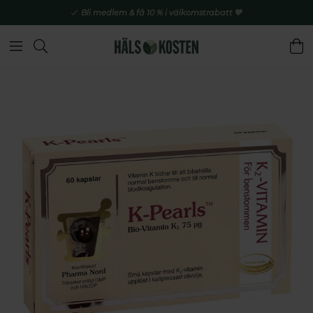
Bli medlem & få 10 % i välkomstrabatt 💚