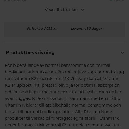
Kungsbacka
I lager
Visa alla butiker
Fri frakt vid 299 kr
Leverans 1-3 dagar
Produktbeskrivning
För bibehållande av normal benstomme och normal
blodkoagulation. K-Pearls är små, mjuka kapslar med 75 μg
rent vitamin K2 (menakinon MK-7) i varje kapsel. Vitamin
K2 är upplöst i kallpressad olivolja för optimal absorption
och de små kapslarna gör dem lätta att svälja, men de kan
även tuggas. K-Pearls ska tas tillsammans med en måltid.
Vitamin K bidrar till att bibehålla normal benstomme och
bidrar till normal blodkoagulation. Alla Pharma Nords
produkter tillverkas på företagets egna fabrik i Danmark
under farmaceutisk kontroll för att dokumentera kvalitet,