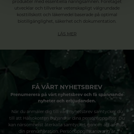
produkter med essentiella näringsämnen. Företaget
utvecklar och tillverkar vetenskapligt välgrundade
kosttillskott och läkemedel baserade på optimal
biotillgänglighet, säkerhet och dokumentation.
LÄS MER
FÅ VÅRT NYHETSBREV
Prenumerera på vårt nyhetsbrev och få spännande
nyheter och erbjudanden.
När du anmäler dig till vårt nyhetsbrev samtycker du
till att Hälsokosten behandlar dina personuppgifter. Du
kan närsomhelst återkalla samtycket genom att avsluta
din prenumeration. Personuppgiftsansvarig är