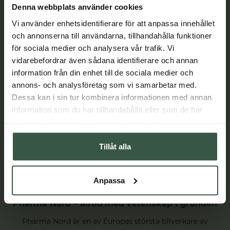
Lär dig mer
Denna webbplats använder cookies
Vi använder enhetsidentifierare för att anpassa innehållet
och annonserna till användarna, tillhandahålla funktioner
för sociala medier och analysera vår trafik. Vi
vidarebefordrar även sådana identifierare och annan
information från din enhet till de sociala medier och
annons- och analysföretag som vi samarbetar med.
Dessa kan i sin tur kombinera informationen med annan
information som du har tillhandahållit eller som de har
samlat in när du har använt deras tjänster.
Tillåt alla
Anpassa
Pharma Nord – alltid med vetenskap i grunden
Pharma Nord är en av Europas största tillverkare av