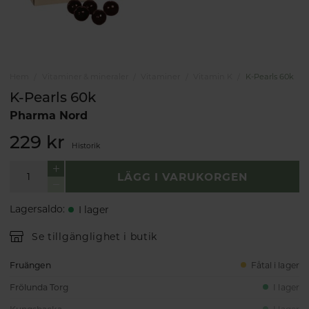
Hem
Vitaminer & mineraler
Vitaminer
Vitamin K
K-Pearls 60k
K-Pearls 60k
Pharma Nord
229 kr
Historik
LÄGG I VARUKORGEN
Lagersaldo
:
I lager
Se tillgänglighet i butik
Fruängen
Fåtal i lager
Frölunda Torg
I lager