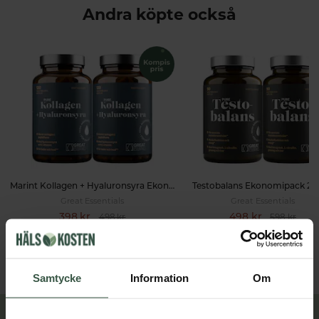
Andra köpte också
Marint Kollagen + Hyaluronsyra Ekonomipack 2x120k
Testobalans Ekonomipack 2x
Great Essentials
Great Essentials
398 kr
498 kr
498 kr
598 kr
LÄGG I VARUKORGEN
LÄGG I VARUKORGEN
Samtycke
Information
Om