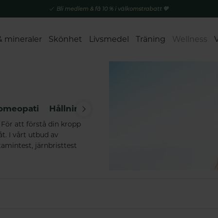
Bli medlem & få 10 % i välkomstrabatt 💚
& mineraler
Skönhet
Livsmedel
Träning
Wellness
omeopati
Hållning
Hälsotester
Inhalation
Lj
 För att förstå din kropp
t. I vårt utbud av
amintest, järnbristtest