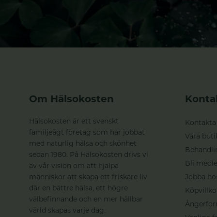
Om Hälsokosten
Konta
Hälsokosten är ett svenskt
Kontakta
familjeägt företag som har jobbat
Våra buti
med naturlig hälsa och skönhet
Behandli
sedan 1980. På Hälsokosten drivs vi
Bli medle
av vår vision om att hjälpa
människor att skapa ett friskare liv
Jobba ho
där en bättre hälsa, ett högre
Köpvillko
välbefinnande och en mer hållbar
Ångerfor
värld skapas varje dag.