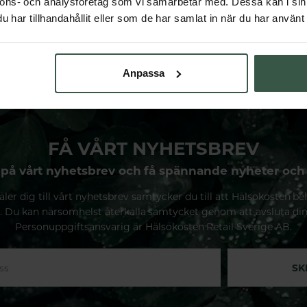
nnons- och analysföretag som vi samarbetar med. Dessa kan i sin
har tillhandahållit eller som de har samlat in när du har använt 
Anpassa
FÅ VÅRT NYHETSBREV
på vårt nyhetsbrev och få spännande nyheter och
ler dig till vårt nyhetsbrev samtycker du till att Hälsokosten be
. Du kan närsomhelst återkalla samtycket genom att avsluta di
Personuppgiftsansvarig är Hälsokosten Retail Sverige AB.
SK