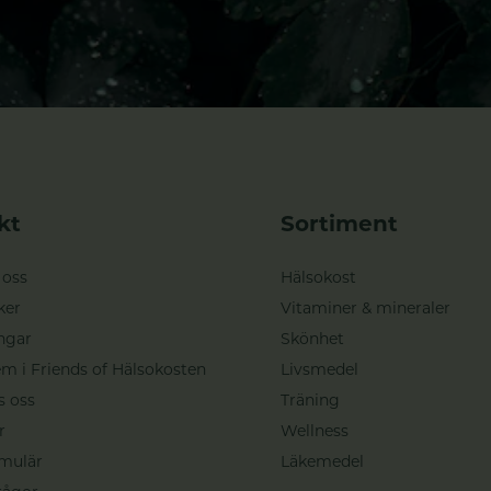
kt
Sortiment
 oss
Hälsokost
ker
Vitaminer & mineraler
ngar
Skönhet
m i Friends of Hälsokosten
Livsmedel
s oss
Träning
r
Wellness
mulär
Läkemedel