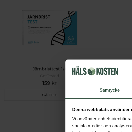
Järnbristtest 1st
GetTested
159 kr
Samtycke
GÅ TILL
Denna webbplats använder 
Vi använder enhetsidentifierar
sociala medier och analysera 