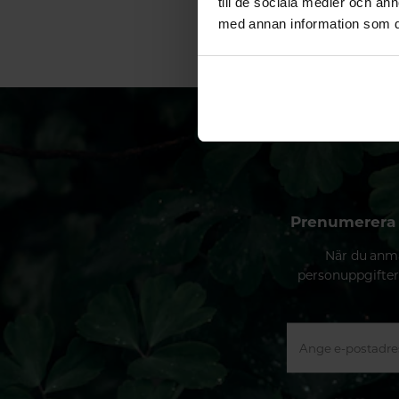
till de sociala medier och a
med annan information som du 
Prenumerera 
När du anmä
personuppgifter