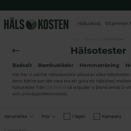
Hälsokost
Vitaminer 
Hem
Wellness
Hälsotester
Hälsotester
Badsalt
Bambukläder
Hemmaträning
H
Här har vi samlat Hälsokostens utbud av olika hälsotester.
ännu bättre kan det vara bra att göra ett hälsotest mellanå
hälsotester från
GetTested
så erbjuder vi bland annat D-vit
och urinvägsinfektionstest.
Varumärke
Pris
I lager
Kampanj
5 produkter