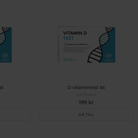
st
D-vitamintest 1st
GetTested
199 kr
GÅ TILL