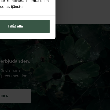
 tur kombinera informationen
deras tjänster.
Tillåt alla
 erbjudanden.
handlar dina
n prenumeration.
ICKA