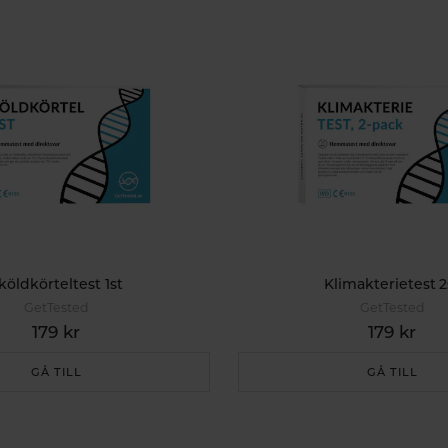
köldkörteltest 1st
Klimakterietest 2
GetTested
GetTested
179 kr
179 kr
GÅ TILL
GÅ TILL