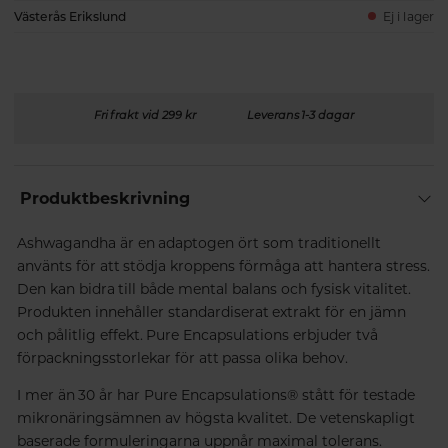
Västerås Erikslund
Ej i lager
Fri frakt vid 299 kr
Leverans 1-3 dagar
Produktbeskrivning
Ashwagandha är en adaptogen ört som traditionellt
använts för att stödja kroppens förmåga att hantera stress.
Den kan bidra till både mental balans och fysisk vitalitet.
Produkten innehåller standardiserat extrakt för en jämn
och pålitlig effekt. Pure Encapsulations erbjuder två
förpackningsstorlekar för att passa olika behov.
I mer än 30 år har Pure Encapsulations® stått för testade
mikronäringsämnen av högsta kvalitet. De vetenskapligt
baserade formuleringarna uppnår maximal tolerans.