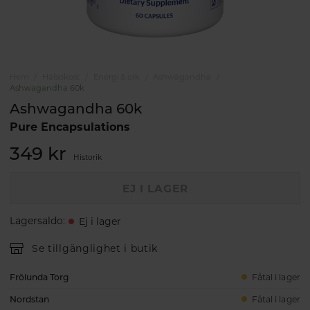
Hem
Hälsokost
Energi & ork
Ashwagandha
Ashwagandha 60k
Ashwagandha 60k
Pure Encapsulations
349 kr
Historik
EJ I LAGER
Lagersaldo
:
Ej i lager
Se tillgänglighet i butik
Frölunda Torg
Fåtal i lager
Nordstan
Fåtal i lager