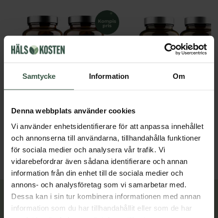
Samtycke
Information
Om
Marint Kollagen + Hyaluronsyra Ekonomipack 2x120k
Denna webbplats använder cookies
Great Essentials
Great Essentials
Vi använder enhetsidentifierare för att anpassa innehållet
398 kr
498 kr
498 kr
598 kr
och annonserna till användarna, tillhandahålla funktioner
LÄGG I VARUKORGEN
LÄGG I VARUKORGEN
för sociala medier och analysera vår trafik. Vi
vidarebefordrar även sådana identifierare och annan
information från din enhet till de sociala medier och
annons- och analysföretag som vi samarbetar med.
Dessa kan i sin tur kombinera informationen med annan
Lär dig mer
information som du har tillhandahållit eller som de har