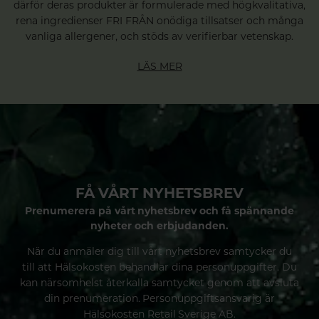
därför deras produkter är formulerade med högkvalitativa,
rena ingredienser FRI FRÅN onödiga tillsatser och många
vanliga allergener, och stöds av verifierbar vetenskap.
LÄS MER
FÅ VÅRT NYHETSBREV
Prenumerera på vårt nyhetsbrev och få spännande
nyheter och erbjudanden.
När du anmäler dig till vårt nyhetsbrev samtycker du
till att Hälsokosten behandlar dina personuppgifter. Du
kan närsomhelst återkalla samtycket genom att avsluta
din prenumeration. Personuppgiftsansvarig är
Hälsokosten Retail Sverige AB.