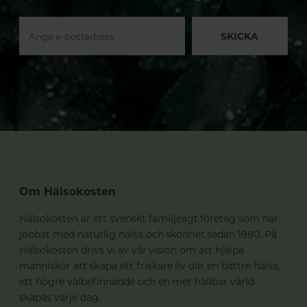
SKICKA
Om Hälsokosten
Hälsokosten är ett svenskt familjeägt företag som har
jobbat med naturlig hälsa och skönhet sedan 1980. På
Hälsokosten drivs vi av vår vision om att hjälpa
människor att skapa ett friskare liv där en bättre hälsa,
ett högre välbefinnande och en mer hållbar värld
skapas varje dag.