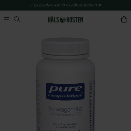
Bli medlem & få 10 % i välkomstrabatt 💚