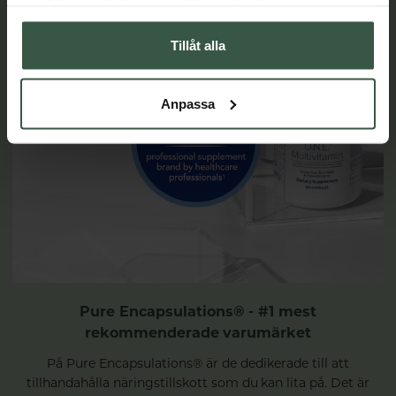
samlat in när du har använt deras tjänster.
Tillåt alla
Anpassa
Pure Encapsulations® - #1 mest
rekommenderade varumärket
På Pure Encapsulations® är de dedikerade till att
tillhandahålla näringstillskott som du kan lita på. Det är