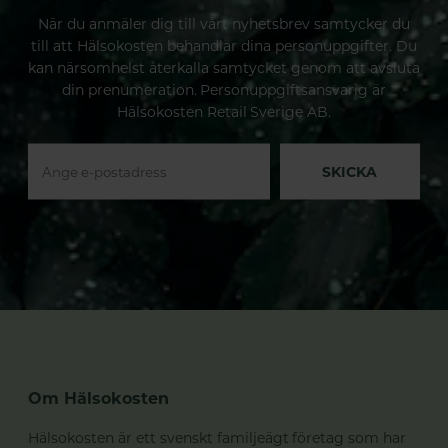
När du anmäler dig till vårt nyhetsbrev samtycker du
till att Hälsokosten behandlar dina personuppgifter. Du
kan närsomhelst återkalla samtycket genom att avsluta
din prenumeration. Personuppgiftsansvarig är
Hälsokosten Retail Sverige AB.
SKICKA
Om Hälsokosten
Hälsokosten är ett svenskt familjeägt företag som har