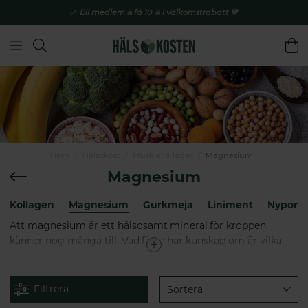
Bli medlem & få 10 % i välkomstrabatt 💚
Hem
Hälsokost
Muskler & leder
Magnesium
Magnesium
Kollagen
Magnesium
Gurkmeja
Liniment
Nypon
Att magnesium är ett hälsosamt mineral för kroppen
känner nog många till. Vad färre har kunskap om är vilka
livsviktiga funktioner magnesium verkligen har i kroppen,
och att det kan vara en god idé att komplettera kosten med
ett kosttillskott.
Filtrera
Sortera