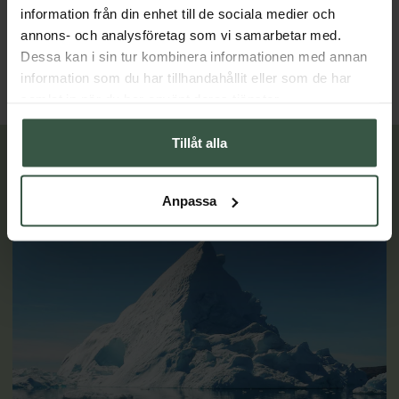
Great Essentials
Great Essentials
information från din enhet till de sociala medier och
398 kr
498 kr
498 kr
598 kr
annons- och analysföretag som vi samarbetar med.
Dessa kan i sin tur kombinera informationen med annan
LÄGG I VARUKORGEN
LÄGG I VARUKORGEN
information som du har tillhandahållit eller som de har
samlat in när du har använt deras tjänster.
Tillåt alla
Lär dig mer
Anpassa