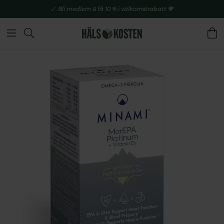
Bli medlem & få 10 % i välkomstrabatt 💚