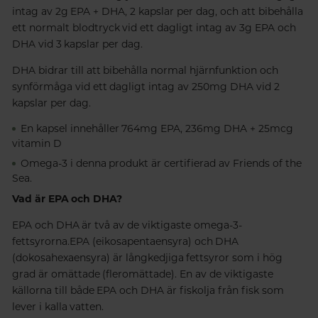
intag av 2g EPA + DHA, 2 kapslar per dag, och att bibehålla
ett normalt blodtryck vid ett dagligt intag av 3g EPA och
DHA vid 3 kapslar per dag.
DHA
bidrar till att bibehålla normal hjärnfunktion och
synförmåga vid ett dagligt intag av 250mg DHA vid 2
kapslar per dag.
En kapsel innehåller 764mg EPA, 236mg DHA + 25mcg
vitamin D
Omega-3
i denna produkt är certifierad av
Friends of the
Sea
.
Vad är EPA och DHA?
EPA och DHA är två av de viktigaste omega-3-
fettsyrorna.EPA (eikosapentaensyra) och DHA
(dokosahexaensyra) är långkedjiga fettsyror som i hög
grad är omättade (fleromättade). En av de viktigaste
källorna till både EPA och DHA är fiskolja från fisk som
lever i kalla vatten.