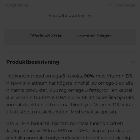
Kungsbacka
Fåtal i lager
Visa alla butiker
Fri frakt vid 299 kr
Leverans 1-3 dagar
Produktbeskrivning
Högkoncentrerad omega-3 fiskolja,
90%
, med Vitamin D3.
MINAMI® Platinum har högsta innehåll av omega-3 av alla
Minamis produkter, 1100 mg omega-3 fettsyror i en kapsel
plus vitamin D3. EPA & DHA bidrar till att bibehålla hjärtats
normala funktion och normal blodtryck. Vitamin D3 bidrar
till att stödja muskelfunktion. Med smak av apelsin.
EPA & DHA
bidrar till hjärtats normala funktion vid ett
dagligt intag av 250mg EPA och DHA, 1 kapsel per dag, att
bibehålla normala triglyceridnivåer i blodet vid ett dagligt