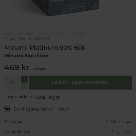
Hem
Hälsokost
Omega-3,6,7,9
Fiskolja
Minami Platinum 90% 60k
Minami Platinum 90% 60k
Minami Nutrition
469 kr
Historik
LÄGG I VARUKORGEN
Lagersaldo
:
Fåtal i lager
Se tillgänglighet i butik
Fruängen
Fåtal i lager
Frölunda Torg
Ej i lager