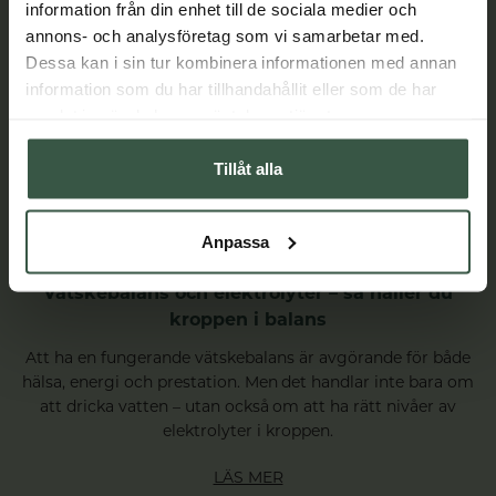
information från din enhet till de sociala medier och
annons- och analysföretag som vi samarbetar med.
Dessa kan i sin tur kombinera informationen med annan
information som du har tillhandahållit eller som de har
samlat in när du har använt deras tjänster.
Tillåt alla
Anpassa
Vätskebalans och elektrolyter – så håller du
kroppen i balans
Att ha en fungerande vätskebalans är avgörande för både
hälsa, energi och prestation. Men det handlar inte bara om
att dricka vatten – utan också om att ha rätt nivåer av
elektrolyter i kroppen.
LÄS MER