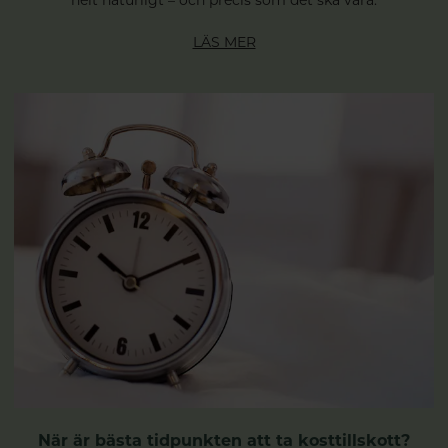
helt naturligt – och precis som det ska vara.
LÄS MER
När är bästa tidpunkten att ta kosttillskott?