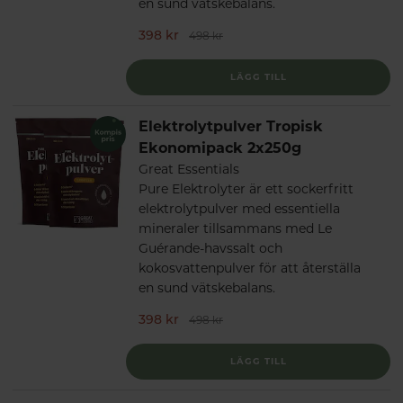
en sund vätskebalans.
398 kr
498 kr
LÄGG TILL
Elektrolytpulver Tropisk
Ekonomipack 2x250g
Great Essentials
Pure Elektrolyter är ett sockerfritt
elektrolytpulver med essentiella
mineraler tillsammans med Le
Guérande-havssalt och
kokosvattenpulver för att återställa
en sund vätskebalans.
398 kr
498 kr
LÄGG TILL