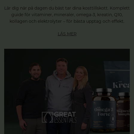
Lär dig när på dagen du bäst tar dina kosttillskott. Komplett
guide för vitaminer, mineraler, omega-3, kreatin, Q10,
kollagen och elektrolyter – för bästa upptag och effekt.
LÄS MER