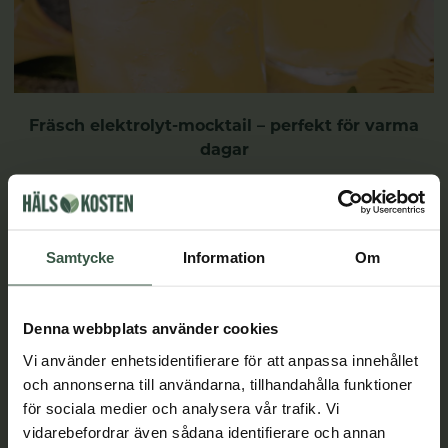
Fräsch elektrolyt-mocktail – perfekt för varma
dagar
Elektrolytpulver behöver inte bara blandas med vatten och
drickas snabbt efter ett träningspass. Med några enkla
ingredienser kan du istället förvandla det till en fräsch och
uppiggande mocktail som passar lika bra en varm
Samtycke
Information
Om
sommardag som efter träning.
LÄS MER
Denna webbplats använder cookies
Vi använder enhetsidentifierare för att anpassa innehållet
och annonserna till användarna, tillhandahålla funktioner
för sociala medier och analysera vår trafik. Vi
vidarebefordrar även sådana identifierare och annan