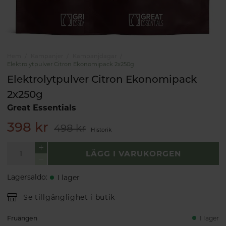
Hem
Kampanjer
Kampanjdagar
Elektrolytpulver Citron Ekonomipack 2x250g
Elektrolytpulver Citron Ekonomipack
2x250g
Great Essentials
398 kr
498 kr
Historik
LÄGG I VARUKORGEN
Lagersaldo
:
I lager
Se tillgänglighet i butik
Fruängen
I lager