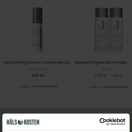
UltraCalming Serum Concentrate 40ml
Dermalogica
Jabushe
599 kr
798 kr
1 158 kr
LÄGG I VARUKORGEN
LÄGG I VARUKORGEN
Lär dig mer