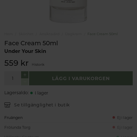
Hem
Skönhet
Ansiktsvård
Dagkräm
Face Cream 50ml
Face Cream 50ml
Under Your Skin
559 kr
Historik
LÄGG I VARUKORGEN
Lagersaldo
:
I lager
Se tillgänglighet i butik
Fruängen
Ej i lager
Frölunda Torg
Ej i lager