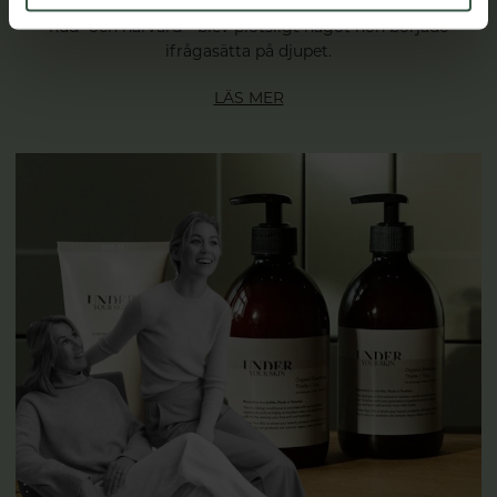
Det som tidigare varit en självklar del av hennes rutin –
hud- och hårvård – blev plötsligt något hon började
ifrågasätta på djupet.
LÄS MER