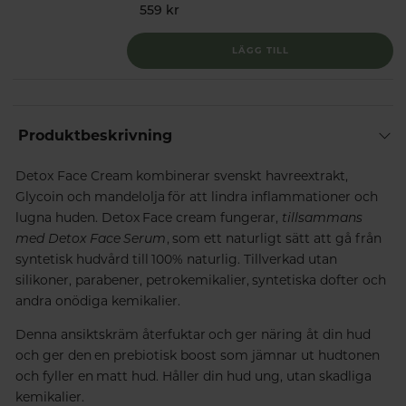
559 kr
LÄGG TILL
Produktbeskrivning
Detox Face Cream kombinerar svenskt havreextrakt,
Glycoin och mandelolja för att lindra inflammationer och
lugna huden. Detox Face cream fungerar,
tillsammans
med Detox Face Serum
, som ett naturligt sätt att gå från
syntetisk hudvård till 100% naturlig. Tillverkad utan
silikoner, parabener, petrokemikalier, syntetiska dofter och
andra onödiga kemikalier.
Denna ansiktskräm återfuktar och ger näring åt din hud
och ger den en prebiotisk boost som jämnar ut hudtonen
och fyller en matt hud. Håller din hud ung, utan skadliga
kemikalier.