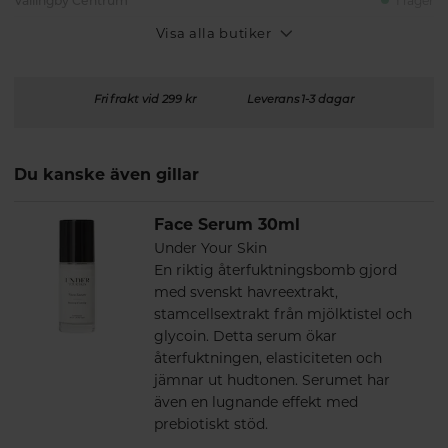
Vällingby Centrum
I lager
Visa alla butiker
Fri frakt vid 299 kr
Leverans 1-3 dagar
Du kanske även gillar
Face Serum 30ml
Under Your Skin
En riktig återfuktningsbomb gjord
med svenskt havreextrakt,
stamcellsextrakt från mjölktistel och
glycoin. Detta serum ökar
återfuktningen, elasticiteten och
jämnar ut hudtonen. Serumet har
även en lugnande effekt med
prebiotiskt stöd.