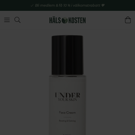
Bli medlem & få 10 % i välkomstrabatt 💚