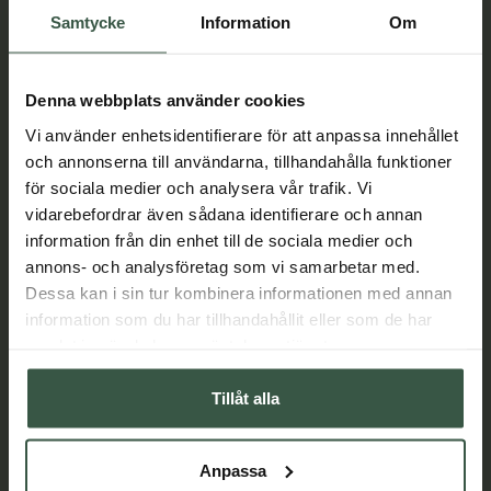
Samtycke
Information
Om
Denna webbplats använder cookies
Vi använder enhetsidentifierare för att anpassa innehållet
och annonserna till användarna, tillhandahålla funktioner
för sociala medier och analysera vår trafik. Vi
vidarebefordrar även sådana identifierare och annan
information från din enhet till de sociala medier och
annons- och analysföretag som vi samarbetar med.
Dessa kan i sin tur kombinera informationen med annan
information som du har tillhandahållit eller som de har
samlat in när du har använt deras tjänster.
Lovisa Hahn om transparens, toxikologi och
Tillåt alla
framtidens skönhet
När Lovisa Hahn drabbades av hormonell obalans
förändrades hennes syn på vardagliga produkter i grunden.
Anpassa