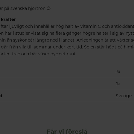
r på svenska hjortron 😊
 krafter
ftar ljuvligt och innehåller hög halt av vitamin C och antioxidant
n har i studier visat sig ha flera gånger högre halter i sig av nytt
min än syskonbär längre ned i landet. Anledningen är att växter 
går från vila till sommar under kort tid. Solen står högt på him
 örter, träd och bär växer dygnet runt.
Ja
Ja
nd
Sverige
Får vi föreslå