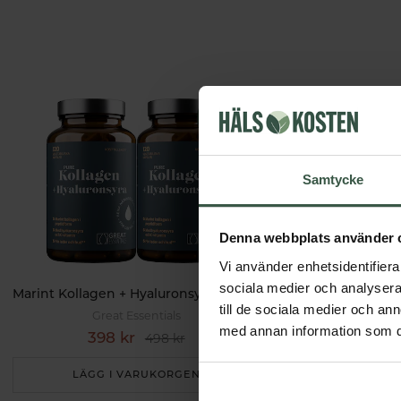
Samtycke
Denna webbplats använder 
Vi använder enhetsidentifierar
sociala medier och analysera 
Marint Kollagen + Hyaluronsyra Ekonomipack 2x120k
till de sociala medier och a
Great Essentials
Great 
med annan information som du 
398 kr
498 k
498 kr
LÄGG I VARUKORGEN
LÄGG I 