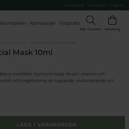
Kundtjänst
Hitta butik
Logga in
Varumärken
Kampanjer
Inspiration
Sök i butiken
Varukorg
Mask & peeling
Cloudberry Facial Mask 10ml
ial Mask 10ml
erry innehåller hjortronfröolja rik på c-vitamin och
momill och ringblomma, en lugnande, revitaliserande och
LÄGG I VARUKORGEN