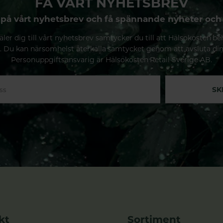
FÅ VÅRT NYHETSBREV
på vårt nyhetsbrev och få spännande nyheter och
ler dig till vårt nyhetsbrev samtycker du till att Hälsokosten be
. Du kan närsomhelst återkalla samtycket genom att avsluta di
Personuppgiftsansvarig är Hälsokosten Retail Sverige AB.
SK
kt
Sortiment