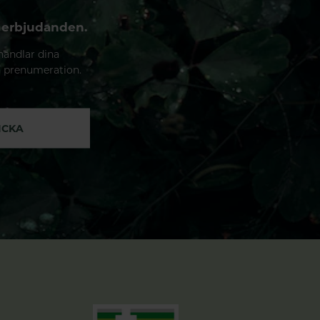
 erbjudanden.
handlar dina
n prenumeration.
ICKA