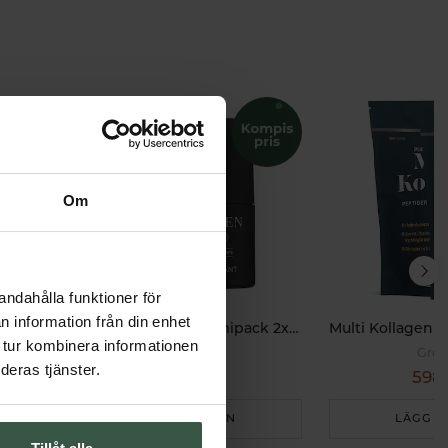
Om
andahålla funktioner för
n information från din enhet
Deodorant for Men Ekonomipack 2x50ml
 tur kombinera informationen
Sweden Eco
Grea
deras tjänster.
318 kr
598 
398 kr
LÄGG I VARUKORGEN
LÄGG I