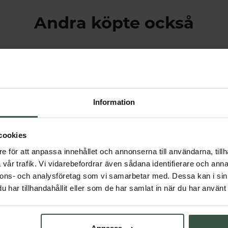
Andra köpte också
Information
cookies
e för att anpassa innehållet och annonserna till användarna, tillh
vår trafik. Vi vidarebefordrar även sådana identifierare och anna
Multi Kollagenpeptider I II III Ekonomipack 2x120k
Kollagenpeptider + Hyaluronsyra Ekonomipack 2x500g
nnons- och analysföretag som vi samarbetar med. Dessa kan i sin
Essentials
Great Essentials
har tillhandahållit eller som de har samlat in när du har använt 
r
598 kr
598 kr
698 kr
VARUKORGEN
LÄGG I VARUKORGEN