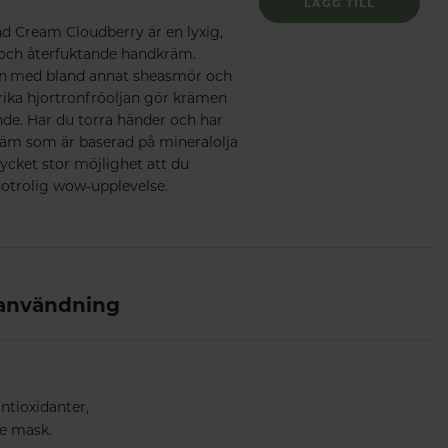
LÄGG TILL
d Cream Cloudberry är en lyxig,
och återfuktande handkräm.
n med bland annat sheasmör och
rika hjortronfröoljan gör krämen
de. Har du torra händer och har
äm som är baserad på mineralolja
ycket stor möjlighet att du
otrolig wow-upplevelse.
 användning
ntioxidanter,
e mask.