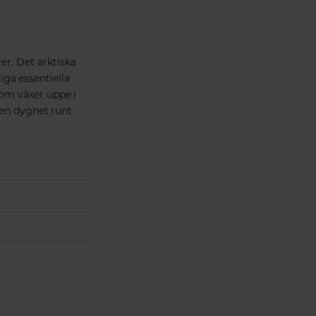
er. Det arktiska
iga essentiella
som växer uppe i
len dygnet runt