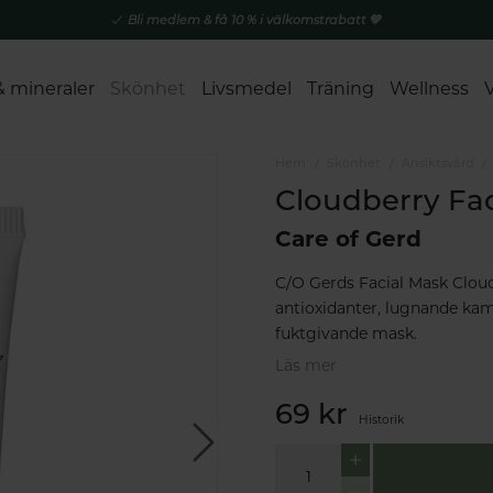
Bli medlem & få 10 % i välkomstrabatt 💚
& mineraler
Skönhet
Livsmedel
Träning
Wellness
Hem
Skönhet
Ansiktsvård
Cloudberry Fac
Care of Gerd
C/O Gerds Facial Mask Cloudb
antioxidanter, lugnande ka
fuktgivande mask.
Läs mer
69 kr
Historik