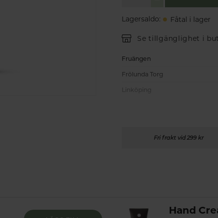
Lagersaldo
:
Fåtal i lager
Se tillgänglighet i bu
Fruängen
Frölunda Torg
Linköping
Fri frakt vid 299 kr
l
Hand Cre