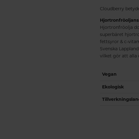
Cloudberry betyde
Hjortronfröoljans
Hjortronfröolja do
superbäret hjortro
fettsyror & c-vita
Svenska Lappland 
vilket gör att alla
Vegan
Ekologisk
Tillverkningsla