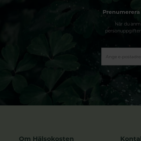
Prenumerera 
När du anmä
personuppgifter
Om Hälsokosten
Konta