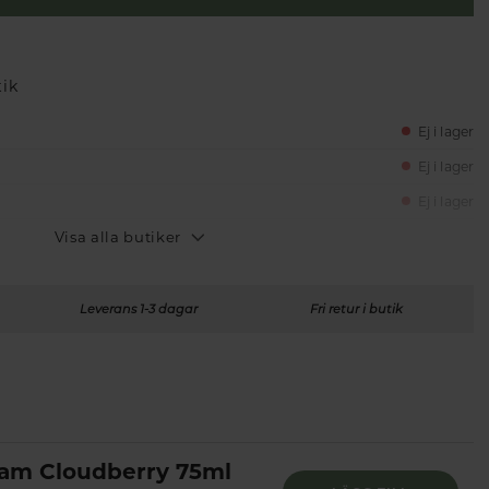
tik
Ej i lager
Ej i lager
Ej i lager
Visa alla butiker
Leverans 1-3 dagar
Fri retur i butik
am Cloudberry 75ml