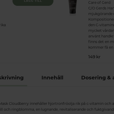
LÄGG TILL
Care of Gerd
C/O Gerds Han
mjukgörande 
Kompositione
rika
den C-vitamin
mycket vårdan
använt handkr
finns det en m
kommer få en 
149 kr
krivning
Innehåll
Dosering &
ask Cloudberry innehåller hjortronfröolja rik på c-vitamin och a
l och ringblomma, en lugnande, revitaliserande och fuktgivand