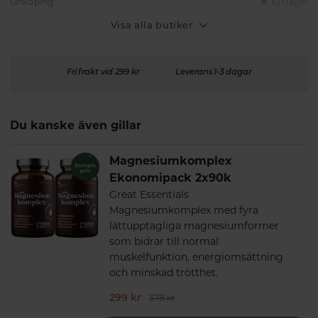
Linköping
Ej i lager
Visa alla butiker
Fri frakt vid 299 kr
Leverans 1-3 dagar
Du kanske även gillar
Magnesiumkomplex
Ekonomipack 2x90k
Great Essentials
Magnesiumkomplex med fyra
lättupptagliga magnesiumformer
som bidrar till normal
muskelfunktion, energiomsättning
och minskad trötthet.
299 kr
378 kr