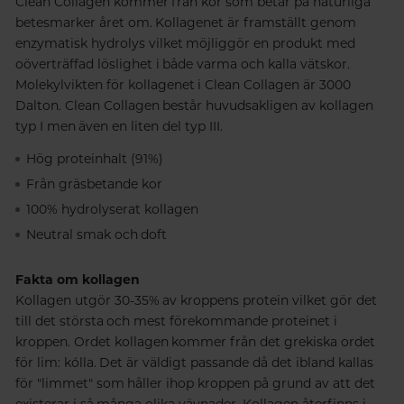
Clean Collagen kommer från kor som betar på naturliga
betesmarker året om. Kollagenet är framställt genom
enzymatisk hydrolys vilket möjliggör en produkt med
oöverträffad löslighet i både varma och kalla vätskor.
Molekylvikten för kollagenet i Clean Collagen är 3000
Dalton. Clean Collagen består huvudsakligen av kollagen
typ I men även en liten del typ III.
Hög proteinhalt (91%)
Från gräsbetande kor
100% hydrolyserat kollagen
Neutral smak och doft
Fakta om kollagen
Kollagen utgör 30-35% av kroppens protein vilket gör det
till det största och mest förekommande proteinet i
kroppen. Ordet kollagen kommer från det grekiska ordet
för lim: kólla. Det är väldigt passande då det ibland kallas
för "limmet" som håller ihop kroppen på grund av att det