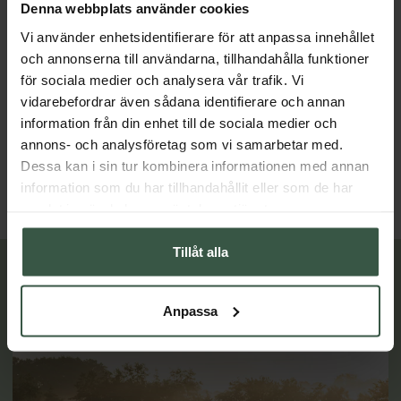
Denna webbplats använder cookies
Vi använder enhetsidentifierare för att anpassa innehållet
och annonserna till användarna, tillhandahålla funktioner
för sociala medier och analysera vår trafik. Vi
vidarebefordrar även sådana identifierare och annan
Marint Kollagen + Hyaluronsyra Ekonomipack 2x120k
Testobalans Ekonomipack 2x
information från din enhet till de sociala medier och
Great Essentials
Great Essentials
398 kr
498 kr
498 kr
598 kr
annons- och analysföretag som vi samarbetar med.
Dessa kan i sin tur kombinera informationen med annan
LÄGG I VARUKORGEN
LÄGG I VARUKORGEN
information som du har tillhandahållit eller som de har
samlat in när du har använt deras tjänster.
Tillåt alla
Lär dig mer
Anpassa