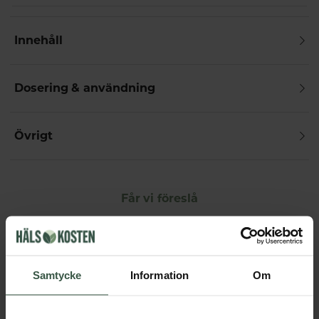
Innehåll
Dosering & användning
Övrigt
Får vi föreslå
Andra köpte också
Samtycke
Information
Om