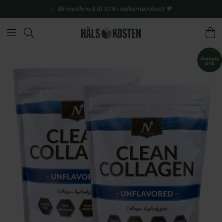
Bli medlem & få 10 % i välkomstrabatt 💚