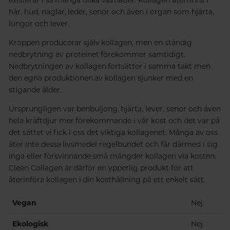
existerar i så många olika vävnader. Kollagen återfinns i
hår, hud, naglar, leder, senor och även i organ som hjärta,
lungor och lever.
Kroppen producerar själv kollagen, men en ständig
nedbrytning av proteinet förekommer samtidigt.
Nedbrytningen av kollagen fortsätter i samma takt men
den egna produktionen av kollagen sjunker med en
stigande ålder.
Ursprungligen var benbuljong, hjärta, lever, senor och även
hela kräftdjur mer förekommande i vår kost och det var på
det sättet vi fick i oss det viktiga kollagenet. Många av oss
äter inte dessa livsmedel regelbundet och får därmed i sig
inga eller försvinnande små mängder kollagen via kosten.
Clean Collagen är därför en ypperlig produkt för att
återinföra kollagen i din kosthållning på ett enkelt sätt.
Vegan
Nej
Ekologisk
Nej