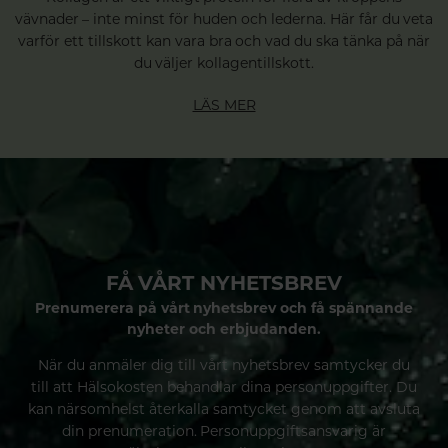
vävnader – inte minst för huden och lederna. Här får du veta
varför ett tillskott kan vara bra och vad du ska tänka på när
du väljer kollagentillskott.
LÄS MER
FÅ VÅRT NYHETSBREV
Prenumerera på vårt nyhetsbrev och få spännande
nyheter och erbjudanden.
När du anmäler dig till vårt nyhetsbrev samtycker du
till att Hälsokosten behandlar dina personuppgifter. Du
kan närsomhelst återkalla samtycket genom att avsluta
din prenumeration. Personuppgiftsansvarig är