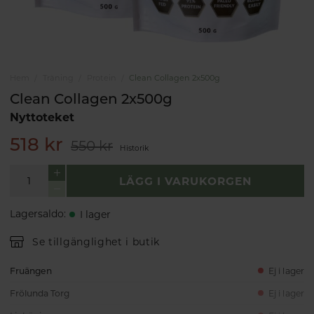
Hem
Träning
Protein
Clean Collagen 2x500g
Clean Collagen 2x500g
Nyttoteket
518 kr
550 kr
Historik
LÄGG I VARUKORGEN
Lagersaldo
:
I lager
Se tillgänglighet i butik
Fruängen
Ej i lager
Frölunda Torg
Ej i lager