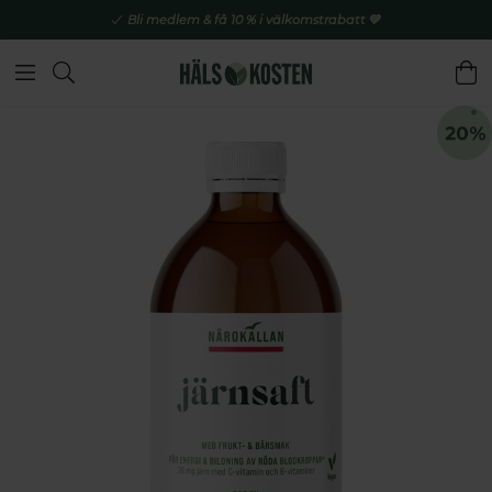
Bli medlem & få 10 % i välkomstrabatt 💚