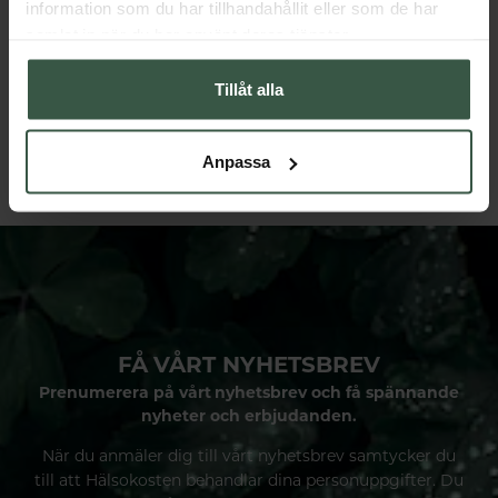
information som du har tillhandahållit eller som de har
samlat in när du har använt deras tjänster.
Marint Kollagen + Hyaluronsyra Ekonomipack 2x120k
Testobalans Ekonomipack 2x
Tillåt alla
Great Essentials
Great Essentials
398 kr
498 kr
498 kr
598 kr
Anpassa
LÄGG I VARUKORGEN
LÄGG I VARUKORGEN
FÅ VÅRT NYHETSBREV
Prenumerera på vårt nyhetsbrev och få spännande
nyheter och erbjudanden.
När du anmäler dig till vårt nyhetsbrev samtycker du
till att Hälsokosten behandlar dina personuppgifter. Du