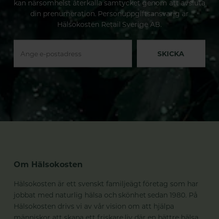
kan närsomhelst återkalla samtycket genom att avsluta
din prenumeration. Personuppgiftsansvarig är
Hälsokosten Retail Sverige AB.
SKICKA
Om Hälsokosten
Hälsokosten är ett svenskt familjeägt företag som har
jobbat med naturlig hälsa och skönhet sedan 1980. På
Hälsokosten drivs vi av vår vision om att hjälpa
människor att skapa ett friskare liv där en bättre hälsa,