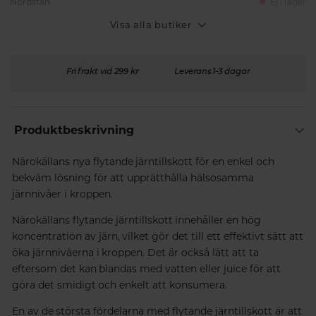
Nordstan
Ej i lager
Visa alla butiker
Fri frakt vid 299 kr
Leverans 1-3 dagar
Produktbeskrivning
Närokällans nya flytande järntillskott för en enkel och
bekväm lösning för att upprätthålla hälsosamma
järnnivåer i kroppen.
Närokällans flytande järntillskott innehåller en hög
koncentration av järn, vilket gör det till ett effektivt sätt att
öka järnnivåerna i kroppen. Det är också lätt att ta
eftersom det kan blandas med vatten eller juice för att
göra det smidigt och enkelt att konsumera.
En av de största fördelarna med flytande järntillskott är att