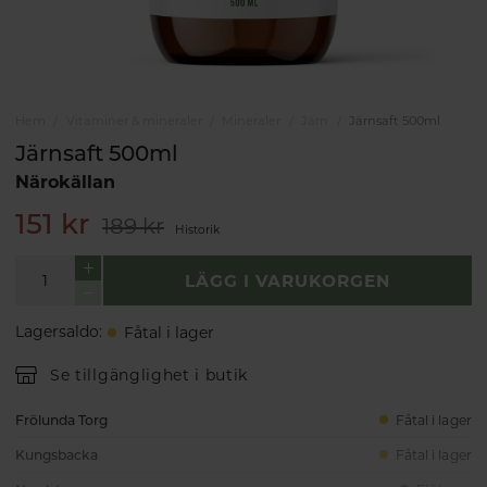
Hem
Vitaminer & mineraler
Mineraler
Järn
Järnsaft 500ml
Järnsaft 500ml
Närokällan
151 kr
189 kr
Historik
LÄGG I VARUKORGEN
Lagersaldo
:
Fåtal i lager
Se tillgänglighet i butik
Frölunda Torg
Fåtal i lager
Kungsbacka
Fåtal i lager