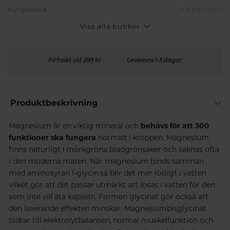
Kungsbacka
Fåtal i lager
Visa alla butiker
Fri frakt vid 299 kr
Leverans 1-3 dagar
Produktbeskrivning
Magnesium är en viktig mineral och
behövs för att 300
funktioner ska fungera
normalt i kroppen. Magnesium
finns naturligt i mörkgröna bladgrönsaker och saknas ofta
i den moderna maten. När magnesium binds samman
med aminosyran l-glycin så blir det mer lösligt i vatten
vilket gör att det passar utmärkt att lösas i vatten för den
som inte vill äta kapseln. Formen glycinat gör också att
den laxerande effekten minskar. Magnesiumbisglycinat
bidrar till elektrolytbalansen, normal muskelfunktion och