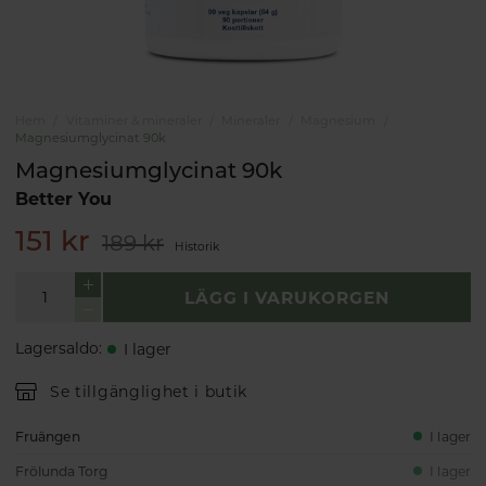
Hem
Vitaminer & mineraler
Mineraler
Magnesium
Magnesiumglycinat 90k
Magnesiumglycinat 90k
Better You
151 kr
189 kr
Historik
LÄGG I VARUKORGEN
Lagersaldo
:
I lager
Se tillgänglighet i butik
Fruängen
I lager
Frölunda Torg
I lager