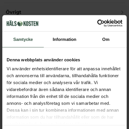
Övrigt
Får vi föreslå
Samtycke
Information
Om
Andra köpte också
Denna webbplats använder cookies
Vi använder enhetsidentifierare för att anpassa innehållet
och annonserna till användarna, tillhandahålla funktioner
för sociala medier och analysera vår trafik. Vi
vidarebefordrar även sådana identifierare och annan
information från din enhet till de sociala medier och
annons- och analysföretag som vi samarbetar med.
Dessa kan i sin tur kombinera informationen med annan
information som du har tillhandahållit eller som de har
Kvällsmagnesium+ Ekonomipack 2x90k
samlat in när du har använt deras tjänster.
Great Essentials
Great Essentials