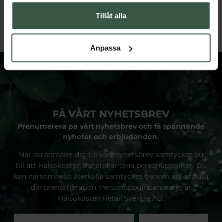
398 kr
299 kr
498 kr
378 kr
Tillåt alla
LÄGG I VARUKORGEN
LÄGG I VARUKORGEN
Anpassa
FÅ VÅRT NYHETSBREV
Prenumerera på vårt nyhetsbrev och få spännande
nyheter och erbjudanden.
När du anmäler dig till vårt nyhetsbrev samtycker du
till att Hälsokosten behandlar dina personuppgifter. Du
kan närsomhelst återkalla samtycket genom att avsluta
din prenumeration. Personuppgiftsansvarig är
Hälsokosten Retail Sverige AB.