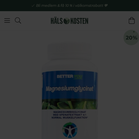
Bli medlem & få 10 % i välkomstrabatt 💚